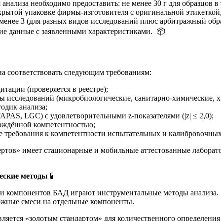
анализа необходимо предоставить: не менее 30 г для образцов в 
рытой упаковке фирмы-изготовителя с оригинальной этикеткой, 
не менее 3 (для разных видов исследований плюс арбитражный о
кие данные с заявленными характеристиками. 📦
на соответствовать следующим требованиям:
тации (проверяется в реестре);
ы исследований (микробиологические, санитарно-химические, х
одик анализа;
PAS, LGC) с удовлетворительными z-показателями (|z| ≤ 2,0);
рждённой компетентностью;
требования к компетентности испытательных и калибровочных
ртов» имеет стационарные и мобильные аттестованные лабора
еские методы
🧪
ии компонентов БАД играют инструментальные методы анализа
ожные смеси на отдельные компоненты.
вляется «золотым стандартом» для количественного определени