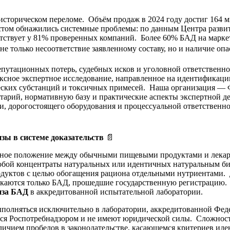
сторическом переломе. Объём продаж в 2024 году достиг 164 ми
том обнажились системные проблемы: по данным Центра развит
утствует у 81% проверенных компаний. Более 60% БАД на марке
е только несоответствие заявленному составу, но и наличие оп
путационных потерь, судебных исков и уголовной ответственно
лексное экспертное исследование, направленное на идентификац
еских субстанций и токсичных примесей. Наша организация — 
ентарий, нормативную базу и практические аспекты экспертной
ии, дорогостоящего оборудования и процессуальной ответственн
зы в системе доказательств
📄
чное положение между обычными пищевыми продуктами и лекар
 собой концентраты натуральных или идентичных натуральным б
одуктов с целью обогащения рациона отдельными нутриентами. 
ускаются только БАД, прошедшие государственную регистрацию
иза БАД
в аккредитованной испытательной лаборатории.
полняться исключительно в лаборатории, аккредитованной Фед
я Роспотребнадзором и не имеют юридической силы. Сложност
аличием пробелов в законодательстве, касающемся критериев и