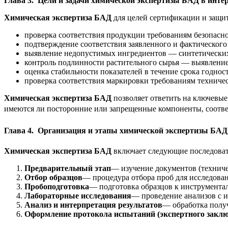
Глава 3. Цели и задачи химической экспертизы БАД в интер
Химическая экспертиза БАД
для целей сертификации и защит
проверка соответствия продукции требованиям безопасн
подтверждение соответствия заявленного и фактического
выявление недопустимых ингредиентов — синтетических
контроль подлинности растительного сырья — выявлени
оценка стабильности показателей в течение срока годнос
проверка соответствия маркировки требованиям техничес
Химическая экспертиза БАД
позволяет ответить на ключевые
имеются ли посторонние или запрещенные компоненты, соотве
Глава 4. Организация и этапы химической экспертизы БАД
Химическая экспертиза БАД
включает следующие последоват
Предварительный этап
— изучение документов (техниче
Отбор образцов
— процедура отбора проб для исследован
Пробоподготовка
— подготовка образцов к инструментал
Лабораторные исследования
— проведение анализов с 
Анализ и интерпретация результатов
— обработка получ
Оформление протокола испытаний (экспертного закл