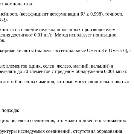
их компонентов.
йность (коэффициент детерминации R² ≥ 0,998), точность
OQ).
ининга на наличие недекларированных производителем
ния достигают 0,01 нг/г. Метод использует ионизацию
ов.
ирные кислоты (включая эссенциальные Омега-3 и Омега-6), а
 элементов (цинк, селен, железо, магний, кальций) и
делять до 20 элементов с пределом обнаружения 0,001 мг/кг.
от и биогенных аминов, которые могут свидетельствовать о
 подхода:
ацию целевого соединения, что может привести к занижению
труктуры исследуемых соединений, отсутствия образования