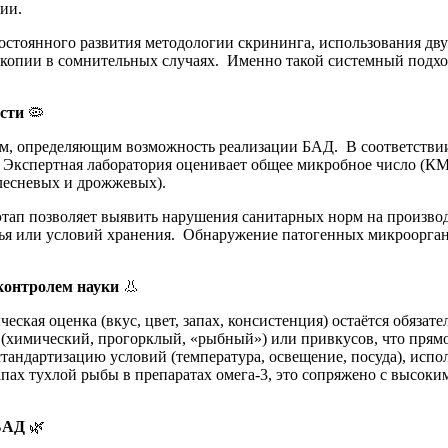
ии.
тоянного развития методологии скрининга, использования дву
копии в сомнительных случаях. Именно такой системный подхо
сти
🦠
м, определяющим возможность реализации БАД. В соответствии 
Экспертная лаборатория оценивает общее микробное число (КМА
плесневых и дрожжевых).
тап позволяет выявить нарушения санитарных норм на произво
ья или условий хранения. Обнаружение патогенных микроорган
 контролем науки
👃
еская оценка (вкус, цвет, запах, консистенция) остаётся обяза
 (химический, прогорклый, «рыбный») или привкусов, что прям
тандартизацию условий (температура, освещение, посуда), испо
пах тухлой рыбы в препаратах омега-3, это сопряжено с высоки
 БАД
🌿