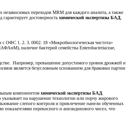
х независимых переходов MRM для каждого аналита, а также
д гарантирует достоверность
химической экспертизы БАД
,
с ОФС 1. 2. 3. 0002. 18 «Микробиологическая чистота»
ФАнМ), наличие бактерий семейства Enterobacteriaceae,
дстве. Например, превышение допустимого уровня дрожжей и
измов является безусловным основанием для браковки партии
тельным компонентом
химической экспертизы БАД
.
о указывает на нарушение технологии или порчу жирового
льзование слепого контроля и привлечение панели обученных
ми показателями перекисного и анизидинового чисел, что