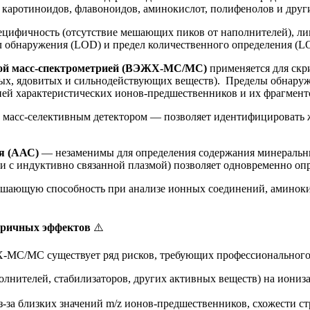
, каротиноидов, флавоноидов, аминокислот, полифенолов и друг
фичность (отсутствие мешающих пиков от наполнителей), лине
л обнаружения (LOD) и предел количественного определения (L
ной масс-спектрометрией (ВЭЖХ-МС/МС)
применяется для скр
ых, ядовитых и сильнодействующих веществ). Пределы обнаруже
цией характеристических ионов-предшественников и их фрагмент
масс-селективным детектором — позволяет идентифицировать ж
я (ААС)
— незаменимы для определения содержания минеральных
 с индуктивно связанной плазмой) позволяет одновременно опре
ающую способность при анализе ионных соединений, аминокисл
тричных эффектов
⚠️
МС/МС существует ряд рисков, требующих профессионального
лнителей, стабилизаторов, других активных веществ) на иониз
з-за близких значений m/z ионов-предшественников, схожести с