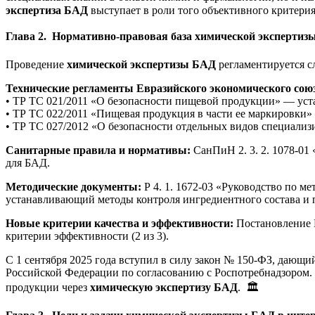
экспертиза БАД
выступает в роли того объективного критери
Глава 2. Нормативно-правовая база химической эксперти
Проведение
химической экспертизы БАД
регламентируется 
Технические регламенты Евразийского экономического союз
• ТР ТС 021/2011 «О безопасности пищевой продукции» — уст
• ТР ТС 022/2011 «Пищевая продукция в части ее маркировки»
• ТР ТС 027/2012 «О безопасности отдельных видов специал
Санитарные правила и нормативы:
СанПиН 2. 3. 2. 1078-0
для БАД.
Методические документы:
Р 4. 1. 1672-03 «Руководство по м
устанавливающий методы контроля ингредиентного состава и п
Новые критерии качества и эффективности:
Постановление П
критерии эффективности (2 из 3).
С 1 сентября 2025 года вступил в силу закон № 150-ФЗ, дающ
Российской Федерации по согласованию с Роспотребнадзором.
продукции через
химическую экспертизу БАД
. 🏛️