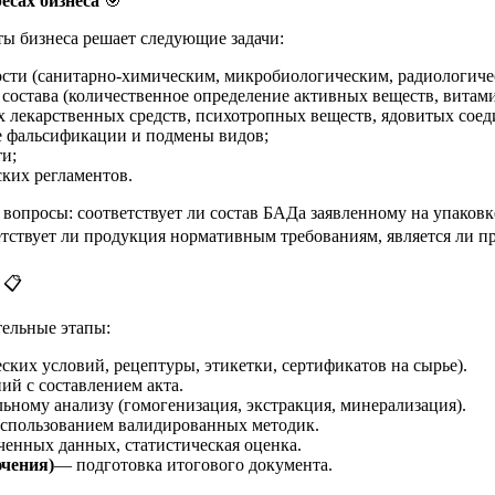
есах бизнеса
🎯
ы бизнеса решает следующие задачи:
ости (санитарно-химическим, микробиологическим, радиологиче
 состава (количественное определение активных веществ, витам
 лекарственных средств, психотропных веществ, ядовитых сое
е фальсификации и подмены видов;
ти;
ких регламентов.
 вопросы: соответствует ли состав БАДа заявленному на упаков
тствует ли продукция нормативным требованиям, является ли 
📋
ельные этапы:
ских условий, рецептуры, этикетки, сертификатов на сырье).
ий с составлением акта.
ьному анализу (гомогенизация, экстракция, минерализация).
использованием валидированных методик.
енных данных, статистическая оценка.
ючения)
— подготовка итогового документа.