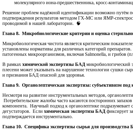
молекулярного иона-предшественника, кросс-контаминац
Решение проблем надёжной идентификации возможно путём пос
подтверждения результатов методом ГХ-МС или ЯМР-спектрос
проводимой в нашей лаборатории. 🧠
Глава 8. Микробиологические критерии и оценка стерильно
Микробиологическая чистота является критическим показателе
установлены нормативы для различных категорий препаратов. 
патогенных микроорганизмов, включая Salmonella, и грибов (
В рамках
химической экспертизы БАД
микробиологический э
плесени может указывать на нарушение технологии сушки сыр
и признания БАД опасной для здоровья.
Глава 9. Органолептическая экспертиза: субъективизм под
Несмотря на развитие инструментальных методов, органолептич
Потребительские жалобы часто касаются посторонних запахов
компонента. Научный подход к органолептике подразумевает с
дегустаторов. Если
химическая экспертиза БАД
фиксирует за
подтверждается инструментально.
Глава 10. Специфика экспертизы сырья для производства