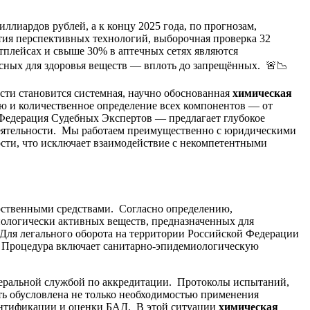
ллиардов рублей, а к концу 2025 года, по прогнозам,
ия перспективных технологий, выборочная проверка 32
тплейсах и свыше 30% в аптечных сетях являются
асных для здоровья веществ — вплоть до запрещённых. 🚨📉
сти становится системная, научно обоснованная
химическая
ию и количественное определение всех компонентов — от
Федерация Судебных Экспертов — предлагает глубокое
 деятельности. Мы работаем преимущественно с юридическими
ости, что исключает взаимодействие с некомпетентными
ственными средствами. Согласно определению,
иологически активных веществ, предназначенных для
Для легального оборота на территории Российской Федерации
. Процедура включает санитарно-эпидемиологическую
еральной службой по аккредитации. Протоколы испытаний,
ь обусловлена не только необходимостью применения
дентификации и оценки БАД. В этой ситуации
химическая