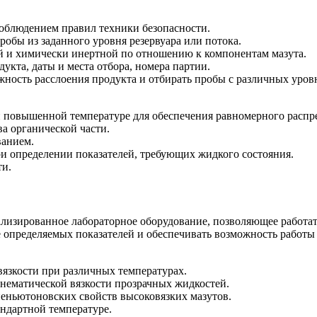
соблюдением правил техники безопасности.
обы из заданного уровня резервуара или потока.
хой и химически инертной по отношению к компонентам мазута.
кта, даты и места отбора, номера партии.
жность расслоения продукта и отбирать пробы с различных уров
 повышенной температуре для обеспечения равномерного распр
а органической части.
ванием.
ри определении показателей, требующих жидкого состояния.
ти.
ализированное лабораторное оборудование, позволяющее работа
определяемых показателей и обеспечивать возможность работы 
язкости при различных температурах.
нематической вязкости прозрачных жидкостей.
неньютоновских свойств высоковязких мазутов.
ндартной температуре.