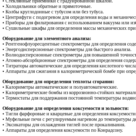
• Стеклянные приемники с градуированной шкалой.
• Холодильники обратные и прямоточные.
• Колбы круглодонные с тубусом или без тубуса.
• Центрифуги с подогревом для определения воды и механичес
• Приборы для фильтрования с использованием вакуума или из
• Сушильные шкафы для определения массы механических при
Оборудование для элементного анализа:
• Рентгенофлуоресцентные спектрометры для определения соде
• Энергодисперсионные спектрометры для быстрого анализа.
• Волнодисперсионные спектрометры для повышенной точност
• Атомно-абсорбционные спектрометры для определения содер
• Титраторы автоматические для определения кислотного числа
• Аппараты для сжигания в калориметрической бомбе при опре
Оборудование для определения теплоты сгорания:
• Калориметры автоматические и полуавтоматические.
• Калориметрические бомбы из коррозионно-стойких материал
• Термостаты для поддержания постоянной температуры водян
Оборудование для определения коксуемости и зольности:
• Тигли фарфоровые и кварцевые для определения коксуемости
• Муфельные печи с регулируемым нагревом до температуры де
• Эксикаторы для охлаждения тиглей после прокаливания.
• Аппараты для определения коксуемости по Конрадсону.