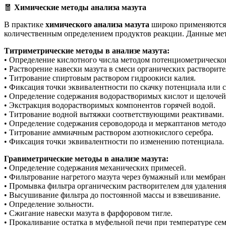
🧧
Химические методы анализа мазута
В практике
химического анализа мазута
широко применяются 
количественным определением продуктов реакции. Данные ме
Титриметрические методы в анализе мазута:
• Определение кислотного числа методом потенциометрическо
• Растворение навески мазута в смеси органических растворите
• Титрование спиртовым раствором гидроокиси калия.
• Фиксация точки эквивалентности по скачку потенциала или 
• Определение содержания водорастворимых кислот и щелочей
• Экстракция водорастворимых компонентов горячей водой.
• Титрование водной вытяжки соответствующими реактивами.
• Определение содержания сероводорода и меркаптанов метод
• Титрование аммиачным раствором азотнокислого серебра.
• Фиксация точки эквивалентности по изменению потенциала.
Гравиметрические методы в анализе мазута:
• Определение содержания механических примесей.
• Фильтрование нагретого мазута через бумажный или мембра
• Промывка фильтра органическим растворителем для удаления
• Высушивание фильтра до постоянной массы и взвешивание.
• Определение зольности.
• Сжигание навески мазута в фарфоровом тигле.
• Прокаливание остатка в муфельной печи при температуре сем