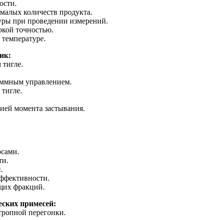
ости.
малых количеств продукта.
уры при проведении измерений.
окой точностью.
 температуре.
ик:
 тигле.
аммным управлением.
тигле.
ией момента застывания.
сами.
ти.
.
эффективности.
щих фракций.
еских примесей:
тропной перегонки.