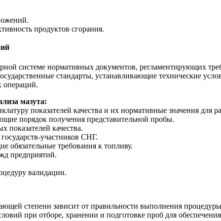
ложений.
тивность продуктов сгорания.
ний
рной системе нормативных документов, регламентирующих требо
государственные стандарты, устанавливающие технические услов
 операций.
лиза мазута:
клатуру показателей качества и их нормативные значения для р
яющие порядок получения представительной пробы.
х показателей качества.
 государств-участников СНГ.
е обязательные требования к топливу.
ужд предприятий.
оцедуру валидации.
ающей степени зависит от правильности выполнения процедуры 
ловий при отборе, хранении и подготовке проб для обеспечения