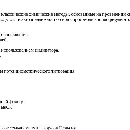
классические химические методы, основанные на проведении 
тоды отличаются надежностью и воспроизводимостью результат
го титрования.
лей.
с использованием индикатора.
.
ом потенциометрического титрования.
нный фильтр.
 масла.
ьсот семьдесят пять градусов Цельсия.