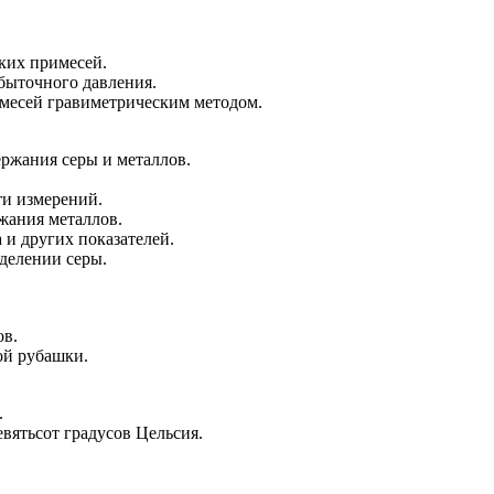
ких примесей.
быточного давления.
месей гравиметрическим методом.
ржания серы и металлов.
и измерений.
жания металлов.
 и других показателей.
делении серы.
ов.
ой рубашки.
.
вятьсот градусов Цельсия.