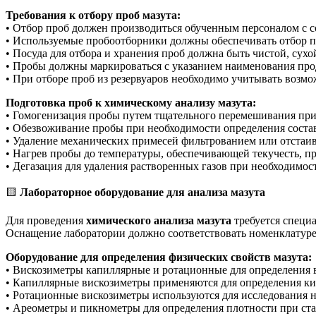
Требования к отбору проб мазута:
• Отбор проб должен производиться обученным персоналом с 
• Используемые пробоотборники должны обеспечивать отбор пр
• Посуда для отбора и хранения проб должна быть чистой, су
• Пробы должны маркироваться с указанием наименования проду
• При отборе проб из резервуаров необходимо учитывать возмо
Подготовка проб к химическому анализу мазута:
• Гомогенизация пробы путем тщательного перемешивания при
• Обезвоживание пробы при необходимости определения состав
• Удаление механических примесей фильтрованием или отстаи
• Нагрев пробы до температуры, обеспечивающей текучесть, п
• Дегазация для удаления растворенных газов при необходимос
🟨
Лабораторное оборудование для анализа мазута
Для проведения
химического анализа мазута
требуется специ
Оснащение лаборатории должно соответствовать номенклатуре 
Оборудование для определения физических свойств мазута:
• Вискозиметры капиллярные и ротационные для определения в
• Капиллярные вискозиметры применяются для определения ки
• Ротационные вискозиметры используются для исследования 
• Ареометры и пикнометры для определения плотности при ста