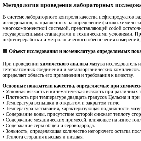
Методология проведения лабораторных исследова
В системе лабораторного контроля качества нефтепродуктов в
исследования, направленных на определение физико-химически
многокомпонентной системой, представляющей собой остаточн
государственными стандартами и техническими условиями. П
нефтепереработки и метрологического обеспечения измерений,
🟧
Объект исследования и номенклатура определяемых пок
При проведении
химического анализа мазута
исследователь и
гетероатомных соединений и металлорганических комплексов. М
определяет область его применения и требования к качеству.
Основные показатели качества, определяемые при химическ
• Условная вязкость и кинематическая вязкость при различных 
• Плотность при температуре двадцать градусов Цельсия и при
• Температура вспышки в открытом и закрытом тигле.
• Температура застывания, характеризующая подвижность мазу
• Содержание воды, присутствие которой снижает теплоту сго
• Содержание механических примесей, влияющее на износ топ
• Содержание серы общей и сероводорода.
• Зольность, определяющая количество негорючего остатка пос
• Теплота сгорания высшая и низшая.