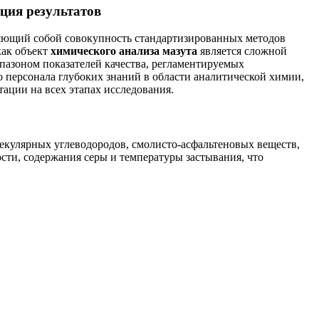
ция результатов
ляющий собой совокупность стандартизированных методов
как объект
химического анализа мазута
является сложной
пазоном показателей качества, регламентируемых
о персонала глубоких знаний в области аналитической химии,
ации на всех этапах исследования.
екулярных углеводородов, смолисто-асфальтеновых веществ,
сти, содержания серы и температуры застывания, что