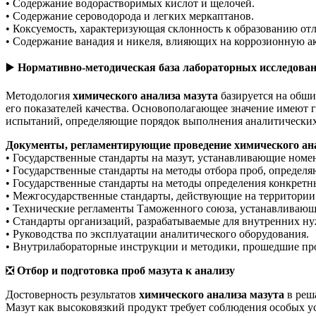
• Содержание водорастворимых кислот и щелочей.
• Содержание сероводорода и легких меркаптанов.
• Коксуемость, характеризующая склонность к образованию от
• Содержание ванадия и никеля, влияющих на коррозионную ак
▶️
Нормативно-методическая база лабораторных исследова
Методология
химического анализа мазута
базируется на обши
его показателей качества. Основополагающее значение имеют 
испытаний, определяющие порядок выполнения аналитических
Документы, регламентирующие проведение химического ана
• Государственные стандарты на мазут, устанавливающие номен
• Государственные стандарты на методы отбора проб, определ
• Государственные стандарты на методы определения конкретны
• Межгосударственные стандарты, действующие на территории
• Технические регламенты Таможенного союза, устанавливающи
• Стандарты организаций, разрабатываемые для внутренних н
• Руководства по эксплуатации аналитического оборудования.
• Внутрилабораторные инструкции и методики, прошедшие пр
❎
Отбор и подготовка проб мазута к анализу
Достоверность результатов
химического анализа мазута
в реш
Мазут как высоковязкий продукт требует соблюдения особых ус