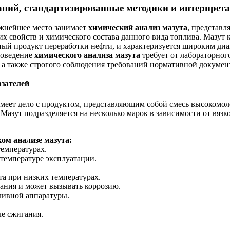
ний, стандартизированные методики и интерпрета
ажнейшее место занимает
химический анализ мазута
, представ
х свойств и химического состава данного вида топлива. Мазут 
ый продукт переработки нефти, и характеризуется широким диа
роведение
химического анализа мазута
требует от лабораторног
 а также строгого соблюдения требований нормативной документ
азателей
меет дело с продуктом, представляющим собой смесь высокомол
азут подразделяется на несколько марок в зависимости от вязко
ом анализе мазута:
температурах.
 температуре эксплуатации.
та при низких температурах.
рания и может вызывать коррозию.
ливной аппаратуры.
ле сжигания.