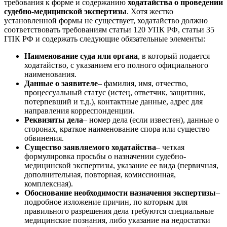
требования к форме и содержанию
ходатайства о проведении
судебно-медицинской экспертизы
. Хотя жестко
установленной формы не существует, ходатайство должно
соответствовать требованиям статьи 120 УПК РФ, статьи 35
ГПК РФ и содержать следующие обязательные элементы:
Наименование суда или органа
, в который подается
ходатайство, с указанием его полного официального
наименования.
Данные о заявителе
– фамилия, имя, отчество,
процессуальный статус (истец, ответчик, защитник,
потерпевший и т.д.), контактные данные, адрес для
направления корреспонденции.
Реквизиты дела
– номер дела (если известен), данные о
сторонах, краткое наименование спора или существо
обвинения.
Существо заявляемого ходатайства
– четкая
формулировка просьбы о назначении судебно-
медицинской экспертизы, указание ее вида (первичная,
дополнительная, повторная, комиссионная,
комплексная).
Обоснование необходимости назначения экспертизы
–
подробное изложение причин, по которым для
правильного разрешения дела требуются специальные
медицинские познания, либо указание на недостатки