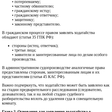
• потерпевшему;
• частному обвинителю;
• гражданскому истцу;
• гражданскому ответчику;
• защитнику;
• законному представителю.
В гражданском процессе правом заявлять ходатайства
обладают (статья 35 ГПК РФ):
стороны (истец, ответчик);
• третьи лица;
• заявители и заинтересованные лица по делам особого
производства.
В административном судопроизводстве аналогичные права
предоставлены сторонам, заинтересованным лицам и их
представителям (статья 45 КАС РФ).
Важно подчеркнуть, что ходатайство может быть заявлено как
на стадии предварительного расследования (следователю,
дознавателю), так и на любой стадии судебного
разбирательства вплоть до удаления суда в совещательную
комнату.
Глава 2. Основания для заявления ходатайства о