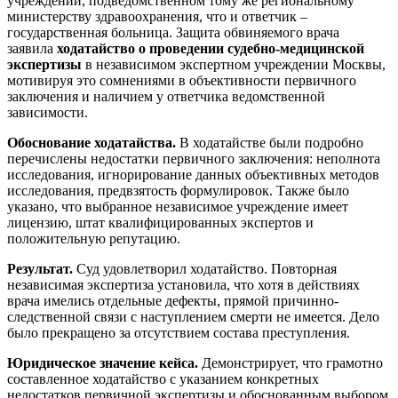
учреждении, подведомственном тому же региональному
министерству здравоохранения, что и ответчик –
государственная больница. Защита обвиняемого врача
заявила
ходатайство о проведении судебно-медицинской
экспертизы
в независимом экспертном учреждении Москвы,
мотивируя это сомнениями в объективности первичного
заключения и наличием у ответчика ведомственной
зависимости.
Обоснование ходатайства.
В ходатайстве были подробно
перечислены недостатки первичного заключения: неполнота
исследования, игнорирование данных объективных методов
исследования, предвзятость формулировок. Также было
указано, что выбранное независимое учреждение имеет
лицензию, штат квалифицированных экспертов и
положительную репутацию.
Результат.
Суд удовлетворил ходатайство. Повторная
независимая экспертиза установила, что хотя в действиях
врача имелись отдельные дефекты, прямой причинно-
следственной связи с наступлением смерти не имеется. Дело
было прекращено за отсутствием состава преступления.
Юридическое значение кейса.
Демонстрирует, что грамотно
составленное ходатайство с указанием конкретных
недостатков первичной экспертизы и обоснованным выбором