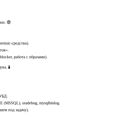
ии. 😨
ensic-средства).
тов».
locker, работа с образами).
ка. 🧪
УБД.
E (MSSQL), oradebug, mysqlbinlog.
шем под задачу).