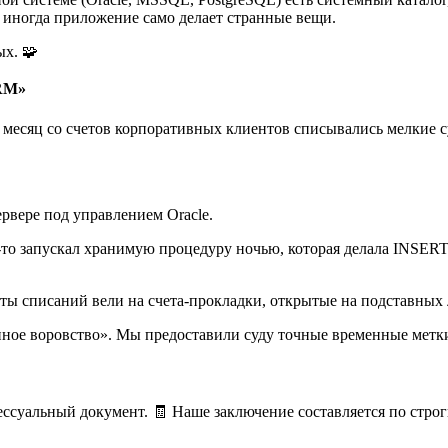
ногда приложение само делает странные вещи.
ых. 🧩
CRM»
есяц со счетов корпоративных клиентов списывались мелкие сум
ервере под управлением Oracle.
апускал хранимую процедуру ночью, которая делала INSERT в с
ты списаний вели на счета-прокладки, открытые на подставных 
нное воровство». Мы предоставили суду точные временные мет
ссуальный документ. 🧾 Наше заключение составляется по стро