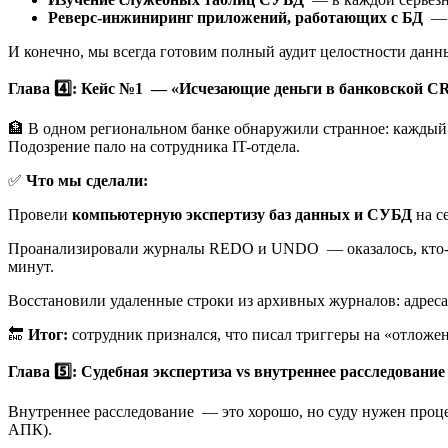
Реверс-инжиниринг приложений, работающих с БД
— и
И конечно, мы всегда готовим полный аудит целостности данн
Глава 4️⃣: Кейс №1 — «Исчезающие деньги в банковской 
🏦 В одном региональном банке обнаружили странное: каждый м
Подозрение пало на сотрудника IT-отдела.
✅
Что мы сделали:
Провели
компьютерную экспертизу баз данных и СУБД
на с
Проанализировали журналы REDO и UNDO — оказалось, кто-то з
минут.
Восстановили удаленные строки из архивных журналов: адреса
🔚
Итог:
сотрудник признался, что писал триггеры на «отложе
Глава 5️⃣: Судебная экспертиза vs внутреннее расследование
Внутреннее расследование — это хорошо, но суду нужен проце
АПК).