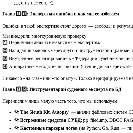
да, он у нас есть. 💪
Глава 1️⃣1️⃣: Экспертная ошибка и как мы ее избегаем
Ошибки в такой экспертизе стоят дорого — свободы и репутац
Мы внедрили многоуровневую проверку:
1️⃣ Первичный анализ независимым экспертом.
2️⃣ Валидация выводов через другой инструментарий (разные for
3️⃣ Внутреннее рецензирование в «Федерации судебных экспер
4️⃣ Аппаратные методы верификации (чтение диска через write-b
Никакого «на глаз» или «по опыту». Только верифицируемая нау
Глава 1️⃣2️⃣: Инструментарий судебного эксперта по БД
Перечислим лишь малую часть того, что мы используем:
🛠️
The Sleuth Kit, Autopsy
— анализ файловых систем С
🛠️
Встроенные средства СУБД
: pg_filedump, DBCC PAG
🛠️
Кастомные парсеры логов
(на Python, Go, Rust — пи