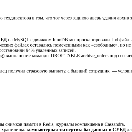
e
техдиректора в том, что тот через заднюю дверь удалил архив з
УБД
на MySQL с движком InnoDB мы просканировали .ibd файлы
ких файлах оставались помеченными как «свободные», но не 
восстановили 94% удаленных записей.
og) выполнение команды DROP TABLE archive_orders под сессией
елец получил страховую выплату, а бывший сотрудник — условн
лы снимков памяти в Redis, журналы компакшена в Cassandra.
е хранилища.
компьютерная экспертиза баз данных и СУБД
дл