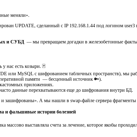
нные меняли».
рован UPDATE, сделанный с IP 192.168.1.44 под логином user3 в
ных и СУБД
— мы превращаем догадки в железобетонные факты
у нас есть козыри. 🃏
 TDE или MySQL с шифрованием табличных пространств), мы раб
перативной памяти — бесценный источник 🔑).
 кастомных приложениях.
асто данные перехватываются еще до шифрования внутри БД.
ы и зашифрованы». А мы нашли в swap-файле сервера фрагменты
ма и фальшивые истории болезней
ка массово выставляла счета за лечение, которое якобы проходи