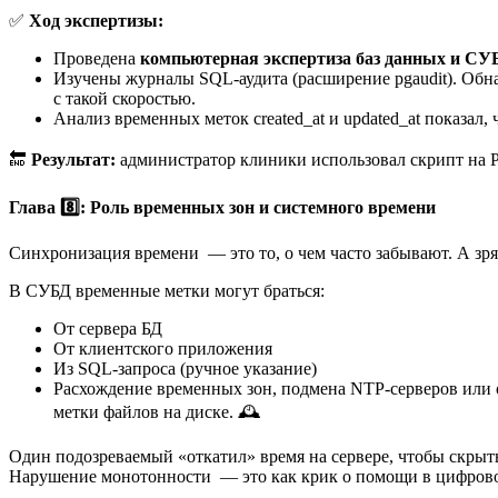
✅
Ход экспертизы:
Проведена
компьютерная экспертиза баз данных и СУ
Изучены журналы SQL-аудита (расширение pgaudit). Обна
с такой скоростью.
Анализ временных меток created_at и updated_at показал, 
🔚
Результат:
администратор клиники использовал скрипт на P
Глава 8️⃣: Роль временных зон и системного времени
Синхронизация времени — это то, о чем часто забывают. А зр
В СУБД временные метки могут браться:
От сервера БД
От клиентского приложения
Из SQL-запроса (ручное указание)
Расхождение временных зон, подмена NTP-серверов или 
метки файлов на диске. 🕰️
Один подозреваемый «откатил» время на сервере, чтобы скрыт
Нарушение монотонности — это как крик о помощи в цифрово