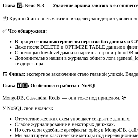
Глава 9️⃣: Кейс №3 — Удаление архива заказов в e-commerc
📦 Крупный интернет-магазин: владелец заподозрил уволенного 
✅
Что обнаружили:
В процессе
компьютерной экспертизы баз данных и С
Даже после DELETE и OPTIMIZE TABLE данные в физичес
С помощью low-level дампа и парсинга страниц InnoDB 
Дополнительно нашли в журналах общего лога (general_l
техдиректора.
🔚
Финал:
экспертное заключение стало главной уликой. Влад
Глава 1️⃣0️⃣: Особенности работы с NoSQL
MongoDB, Cassandra, Redis — они тоже под прицелом. 🎯
У NoSQL свои нюансы:
Отсутствие жестких схем упрощает сокрытие данных.
Слабое журналирование в некоторых движках.
Но есть свои судебные артефакты: oplog в MongoDB, фай
Мы адаптируем классические методы под нереляционны