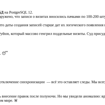
БД
на PostgreSQL 12.
ружено, что записи о визитах вносились пачками по 100-200 ш
что даты создания записей старше дат их логического появления в
ython, который массово генгрил поддельные визиты. Суд присуд
я. 😴
отключение синхронизации — всё это оставляет следы. Мы всег
ь внесение правок после полуночи. Но мы увидели аномалию: в
м мире. 🚨