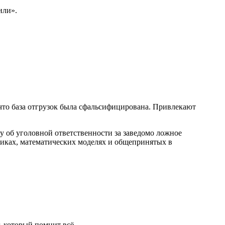
или».
 что база отгрузок была сфальсифицирована. Привлекают
у об уголовной ответственности за заведомо ложное
иках, математических моделях и общепринятых в
, который помнит всё.