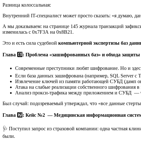
Разница колоссальная:
Внутренний IT-специалист может просто сказать: «я думаю, да
А мы доказываем: на странице 145 журнала транзакций зафикси
изменилась с 0x7F3A на 0x8B21.
Это и есть сила судебной
компьютерной экспертизы баз дан
Глава 6️⃣: Проблема «зашифрованных баз» и обхода защиты
Современные преступники любят шифрование. Но и здесь 
Если база данных зашифрована (например, SQL Server с
Извлечение ключей из памяти работающей СУБД (дамп о
Атака на слабые реализации собственного шифрования в
Анализ прокси-трафика между приложением и СУБД — ч
Был случай: подозреваемый утверждал, что «все данные стерт
Глава 7️⃣: Кейс №2 — Медицинская информационная систе
🩺 Поступил запрос из страховой компании: одна частная клини
были.