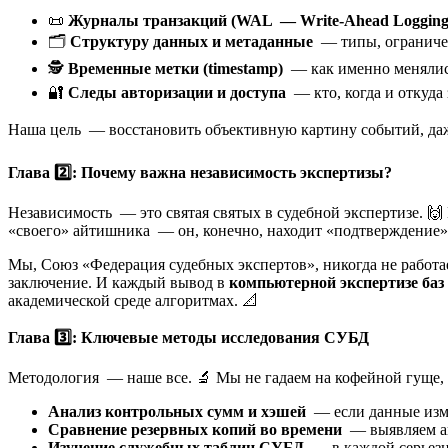
📜
Журналы транзакций (WAL — Write-Ahead Logging
🗂️
Структуру данных и метаданные
— типы, ограниче
🕵️
Временные метки (timestamp)
— как именно менялис
🔐
Следы авторизации и доступа
— кто, когда и откуда 
Наша цель — восстановить объективную картину событий, даже
Глава 2️⃣: Почему важна независимость экспертизы?
Независимость — это святая святых в судебной экспертизе. 🙌
«своего» айтишника — он, конечно, находит «подтверждение». 
Мы, Союз «Федерация судебных экспертов», никогда не работа
заключение. И каждый вывод в
компьютерной экспертизе ба
академической среде алгоритмах. 📐
Глава 3️⃣: Ключевые методы исследования СУБД
Методология — наше все. 🔬 Мы не гадаем на кофейной гуще, 
Анализ контрольных сумм и хэшей
— если данные изме
Сравнение резервных копий во времени
— выявляем а
Изучение служебных таблиц СУБД
— в каждой серьезно