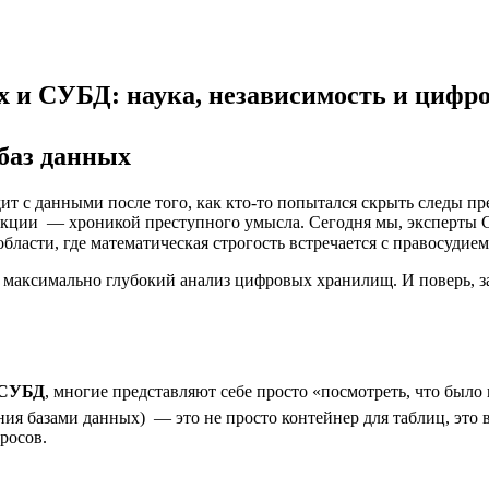
х и СУБД: наука, независимость и цифр
баз данных
дит с данными после того, как кто-то попытался скрыть следы п
анзакции — хроникой преступного умысла. Сегодня мы, эксперты 
ласти, где математическая строгость встречается с правосудием
аксимально глубокий анализ цифровых хранилищ. И поверь, за 
и СУБД
, многие представляют себе просто «посмотреть, что было в
ия базами данных) — это не просто контейнер для таблиц, это
росов.