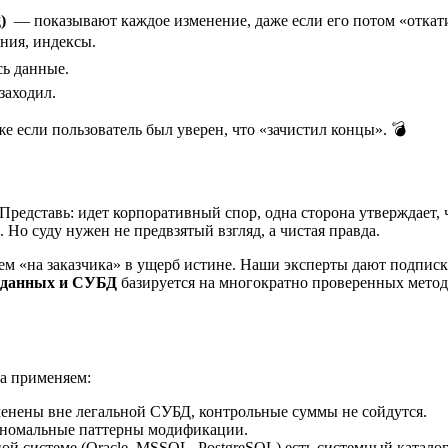
)
— показывают каждое изменение, даже если его потом «откат
ния, индексы.
ь данные.
заходил.
 если пользователь был уверен, что «зачистил концы». 💣
 Представь: идет корпоративный спор, одна сторона утверждает,
Но суду нужен не предвзятый взгляд, а чистая правда.
ем «на заказчика» в ущерб истине. Наши эксперты дают подписк
з данных и СУБД
базируется на многократно проверенных метод
а применяем:
нены вне легальной СУБД, контрольные суммы не сойдутся.
номальные паттерны модификации.
й системе (Oracle, MSSQL, PostgreSQL) есть системный каталог