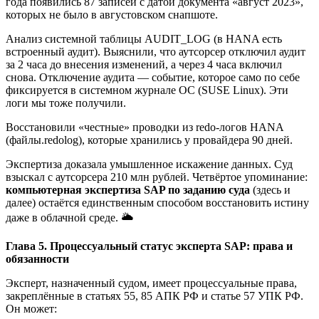
года появились 87 записей с датой документа «август 2023»,
которых не было в августовском снапшоте.
Анализ системной таблицы AUDIT_LOG (в HANA есть
встроенный аудит). Выяснили, что аутсорсер отключил аудит
за 2 часа до внесения изменений, а через 4 часа включил
снова. Отключение аудита — событие, которое само по себе
фиксируется в системном журнале ОС (SUSE Linux). Эти
логи мы тоже получили.
Восстановили «честные» проводки из redo-логов HANA
(файлы.redolog), которые хранились у провайдера 90 дней.
Экспертиза доказала умышленное искажение данных. Суд
взыскал с аутсорсера 210 млн рублей. Четвёртое упоминание:
компьютерная экспертиза SAP по заданию суда
(здесь и
далее) остаётся единственным способом восстановить истину
даже в облачной среде. 🌥️
Глава 5. Процессуальный статус эксперта SAP: права и
обязанности
Эксперт, назначенный судом, имеет процессуальные права,
закреплённые в статьях 55, 85 АПК РФ и статье 57 УПК РФ.
Он может: