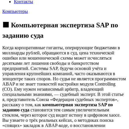
Контакты
Компьютеры
🟩 Компьютерная экспертиза SAP по
заданию суда
Когда корпоративные гиганты, оперирующие бюджетами в
миллиарды рублей, обращаются в суд, цена технической
ошибки или мошеннической схемы может исчисляться
десятками лет лишения свободы и банкротством
предприятий. Системы SAP, будучи основой учёта и
управления крупнейших компаний, часто оказываются в
эпицентре таких споров. Но судья не является программистом
ABAP и не знает тонкостей настройки модуля Controlling
(CO). Ему нужен независимый арбитр, владеющий
специальными знаниями, — судебный эксперт. В этой статье
я, представитель Союза «Федерация судебных экспертов»,
расскажу о том, как
компьютерная экспертиза SAP по
заданию суда
становится тем самым увеличительным
стеклом, через которое суд видит истину в цифровом хаосе.
Вы узнаете о трёх реальных кейсах, о методиках поиска
«спящих» закладок в ABAP-коде, о восстановлении