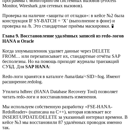
программы с мониторингом системных вызовов (Process
Monitor, Wireshark для сетевых вызовов).
Проверка на наличие «защиты от отладки»: в кейсе №2 была
конструкция IF SY-BATCH = ‘X’ (выполнение в фоне) и
проверка на /h. Это стандартные приёмы маскировки. 🧪
Глава 9. Восстановление удалённых записей из redo-логов
HANA и Oracle
Когда злоумышленник удаляет данные через DELETE
FROM… или перезаписывает их, стандартные отчёты SAP
бесполезны. Но на помощь приходят журналы транзакций
СУБД. Для
SAP HANA
:
Redo-логи хранятся в каталоге /hana/data/<SID>/log. Имеют
расширение.redolog.
Утилита hdbrec (HANA Database Recovery Tool) позволяет
читать redo-логи и восстанавливать изменения.
Мы используем собственную разработку «FSE-HANA-
RedoReader» (написана на C++), которая извлекает все
INSERT/UPDATE/DELETE за указанный интервал времени. В
кейсе №3 мы восстановили 87 удалённых проводок именно
так.