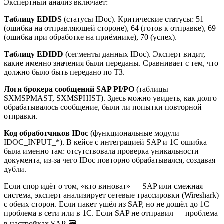
Экспертный анализ включает:
Таблицу EDIDS
(статусы IDoc). Критические статусы: 51
(ошибка на отправляющей стороне), 64 (готов к отправке), 69
(ошибка при обработке на приёмнике), 70 (успех).
Таблицу EDIDD
(сегменты данных IDoc). Эксперт видит,
какие именно значения были переданы. Сравнивает с тем, что
должно было быть передано по ТЗ.
Логи брокера сообщений SAP PI/PO
(таблицы
SXMSPMAST, SXMSPHIST). Здесь можно увидеть, как долго
обрабатывалось сообщение, были ли попытки повторной
отправки.
Код обработчиков IDoc
(функциональные модули
IDOC_INPUT_*). В кейсе с интеграцией SAP и 1С ошибка
была именно там: отсутствовала проверка уникальности
документа, из-за чего IDoc повторно обрабатывался, создавая
дубли.
Если спор идёт о том, «кто виноват» — SAP или смежная
система, эксперт анализирует сетевые трассировки (Wireshark)
с обеих сторон. Если пакет ушёл из SAP, но не дошёл до 1С —
проблема в сети или в 1С. Если SAP не отправил — проблема
в настройках SAP. 🗃️