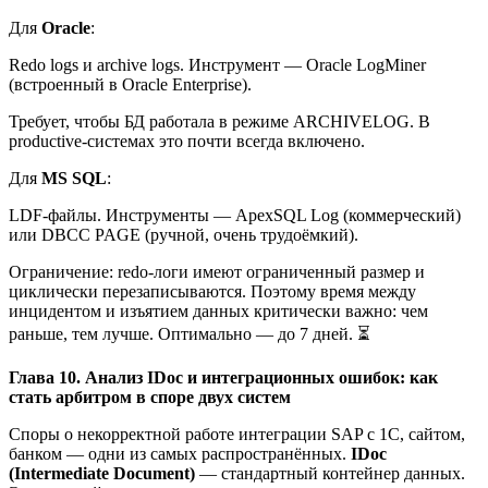
Для
Oracle
:
Redo logs и archive logs. Инструмент — Oracle LogMiner
(встроенный в Oracle Enterprise).
Требует, чтобы БД работала в режиме ARCHIVELOG. В
productive-системах это почти всегда включено.
Для
MS SQL
:
LDF-файлы. Инструменты — ApexSQL Log (коммерческий)
или DBCC PAGE (ручной, очень трудоёмкий).
Ограничение: redo-логи имеют ограниченный размер и
циклически перезаписываются. Поэтому время между
инцидентом и изъятием данных критически важно: чем
раньше, тем лучше. Оптимально — до 7 дней. ⏳
Глава 10. Анализ IDoc и интеграционных ошибок: как
стать арбитром в споре двух систем
Споры о некорректной работе интеграции SAP с 1С, сайтом,
банком — одни из самых распространённых.
IDoc
(Intermediate Document)
— стандартный контейнер данных.