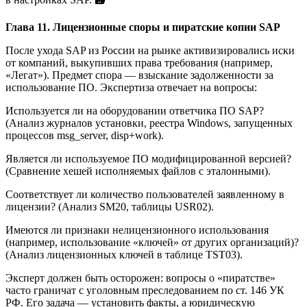
Глава 11. Лицензионные споры и пиратские копии SAP
После ухода SAP из России на рынке активизировались иски
от компаний, выкупивших права требования (например,
«Легат»). Предмет спора — взыскание задолженности за
использование ПО. Экспертиза отвечает на вопросы:
Используется ли на оборудовании ответчика ПО SAP?
(Анализ журналов установки, реестра Windows, запущенных
процессов msg_server, disp+work).
Является ли используемое ПО модифицированной версией?
(Сравнение хешей исполняемых файлов с эталонными).
Соответствует ли количество пользователей заявленному в
лицензии? (Анализ SM20, таблицы USR02).
Имеются ли признаки нелицензионного использования
(например, использование «ключей» от других организаций)?
(Анализ лицензионных ключей в таблице TST03).
Эксперт должен быть осторожен: вопросы о «пиратстве»
часто граничат с уголовным преследованием по ст. 146 УК
РФ. Его задача — установить факты, а юридическую