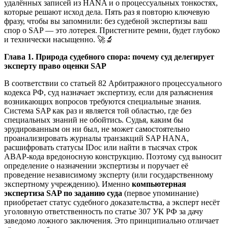
удалённых записей из HANA и о процессуальных тонкостях,
которые решают исход дела. Пять раз я повторю ключевую
фразу, чтобы вы запомнили: без судебной экспертизы ваш
спор о SAP — это лотерея. Пристегните ремни, будет глубоко
и технически насыщенно. 🚀🔬
Глава 1. Природа судебного спора: почему суд делегирует
эксперту право оценки SAP
В соответствии со статьей 82 Арбитражного процессуального
кодекса РФ, суд назначает экспертизу, если для разъяснения
возникающих вопросов требуются специальные знания.
Система SAP как раз и является той областью, где без
специальных знаний не обойтись. Судья, каким бы
эрудированным он ни был, не может самостоятельно
проанализировать журналы транзакций SAP HANA,
расшифровать статусы IDoc или найти в тысячах строк
ABAP-кода вредоносную конструкцию. Поэтому суд выносит
определение о назначении экспертизы и поручает её
проведение независимому эксперту (или государственному
экспертному учреждению). Именно
компьютерная
экспертиза SAP по заданию суда
(первое упоминание)
приобретает статус судебного доказательства, а эксперт несёт
уголовную ответственность по статье 307 УК РФ за дачу
заведомо ложного заключения. Это принципиально отличает