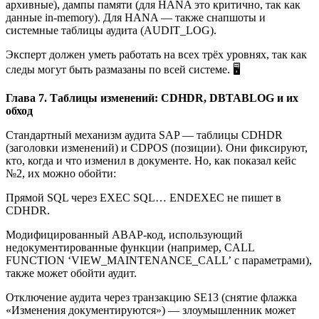
архивные), дампы памяти (для HANA это критично, так как
данные in-memory). Для HANA — также снапшоты и
системные таблицы аудита (AUDIT_LOG).
Эксперт должен уметь работать на всех трёх уровнях, так как
следы могут быть размазаны по всей системе. 🖥️
Глава 7. Таблицы изменений: CDHDR, DBTABLOG и их
обход
Стандартный механизм аудита SAP — таблицы CDHDR
(заголовки изменений) и CDPOS (позиции). Они фиксируют,
кто, когда и что изменил в документе. Но, как показал кейс
№2, их можно обойти:
Прямой SQL через EXEC SQL… ENDEXEC не пишет в
CDHDR.
Модифицированный ABAP-код, использующий
недокументированные функции (например, CALL
FUNCTION ‘VIEW_MAINTENANCE_CALL’ с параметрами),
также может обойти аудит.
Отключение аудита через транзакцию SE13 (снятие флажка
«Изменения документируются») — злоумышленник может