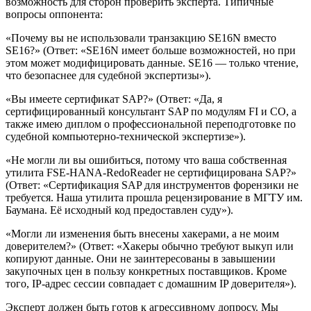
возможность для сторон проверить эксперта. Типичные
вопросы оппонента:
«Почему вы не использовали транзакцию SE16N вместо
SE16?» (Ответ: «SE16N имеет больше возможностей, но при
этом может модифицировать данные. SE16 — только чтение,
что безопаснее для судебной экспертизы»).
«Вы имеете сертификат SAP?» (Ответ: «Да, я
сертифицированный консультант SAP по модулям FI и CO, а
также имею диплом о профессиональной переподготовке по
судебной компьютерно-технической экспертизе»).
«Не могли ли вы ошибиться, потому что ваша собственная
утилита FSE-HANA-RedoReader не сертифицирована SAP?»
(Ответ: «Сертификация SAP для инструментов форензики не
требуется. Наша утилита прошла рецензирование в МГТУ им.
Баумана. Её исходный код предоставлен суду»).
«Могли ли изменения быть внесены хакерами, а не моим
доверителем?» (Ответ: «Хакеры обычно требуют выкуп или
копируют данные. Они не заинтересованы в завышении
закупочных цен в пользу конкретных поставщиков. Кроме
того, IP-адрес сессии совпадает с домашним IP доверителя»).
Эксперт должен быть готов к агрессивному допросу. Мы