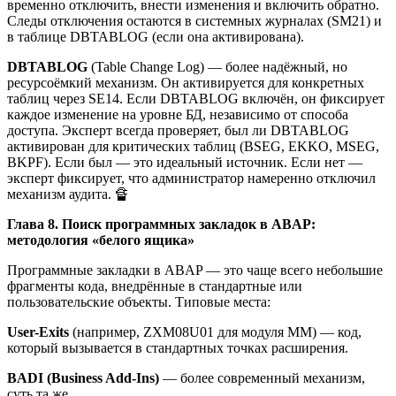
временно отключить, внести изменения и включить обратно.
Следы отключения остаются в системных журналах (SM21) и
в таблице DBTABLOG (если она активирована).
DBTABLOG
(Table Change Log) — более надёжный, но
ресурсоёмкий механизм. Он активируется для конкретных
таблиц через SE14. Если DBTABLOG включён, он фиксирует
каждое изменение на уровне БД, независимо от способа
доступа. Эксперт всегда проверяет, был ли DBTABLOG
активирован для критических таблиц (BSEG, EKKO, MSEG,
BKPF). Если был — это идеальный источник. Если нет —
эксперт фиксирует, что администратор намеренно отключил
механизм аудита. 🔏
Глава 8. Поиск программных закладок в ABAP:
методология «белого ящика»
Программные закладки в ABAP — это чаще всего небольшие
фрагменты кода, внедрённые в стандартные или
пользовательские объекты. Типовые места:
User-Exits
(например, ZXM08U01 для модуля MM) — код,
который вызывается в стандартных точках расширения.
BADI (Business Add-Ins)
— более современный механизм,
суть та же.