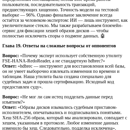
пользователя, последовательность транзакций,
предшествующих хищению. Точность модели на тестовой
выборке — 96%. Однако финальное заключение всегда
остаётся за человеком-экспертом: ИИ — лишь инструмент, как
увеличительное стекло. Мы также разрабатываем блокчейн-
сервис для фиксации хешей образов дисков — чтобы
полностью исключить споры о подмене данных. 🤖
Глава 19. Ответы на сложные вопросы от оппонентов
Вопрос:
«Почему эксперт использует собственную утилиту
FSE-HANA-RedoReader, а не стандартную hdbrec?»
Ответ:
«hdbrec — инструмент для восстановления всей базы,
он не умеет выборочно извлекать изменения по времени и
таблицам. Наша утилита была создана специально для
судебных задач и прошла сертификацию. Исходный код
предоставлен суду».
Вопрос:
«Не мог ли сам истец подделать данные перед
изъятием?»
Ответ:
«Образы дисков изымались судебным приставом-
исполнителем, опечатывались и подписывались понятыми.
Хеш SHA-256 образа, который мы анализировали, совпадает с
хешем, указанным в протоколе. Любое изменение данных
изменило бы хеш. Следовательно, подделка исключена».