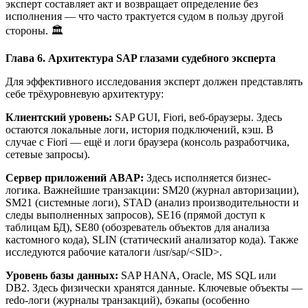
эксперт составляет акт и возвращает определение без
исполнения — что часто трактуется судом в пользу другой
стороны. 🏛️
Глава 6. Архитектура SAP глазами судебного эксперта
Для эффективного исследования эксперт должен представлять
себе трёхуровневую архитектуру:
Клиентский уровень:
SAP GUI, Fiori, веб-браузеры. Здесь
остаются локальные логи, история подключений, кэш. В
случае с Fiori — ещё и логи браузера (консоль разработчика,
сетевые запросы).
Сервер приложений ABAP:
Здесь исполняется бизнес-
логика. Важнейшие транзакции: SM20 (журнал авторизации),
SM21 (системные логи), STAD (анализ производительности и
следы выполненных запросов), SE16 (прямой доступ к
таблицам БД), SE80 (обозреватель объектов для анализа
кастомного кода), SLIN (статический анализатор кода). Также
исследуются рабочие каталоги /usr/sap/<SID>.
Уровень базы данных:
SAP HANA, Oracle, MS SQL или
DB2. Здесь физически хранятся данные. Ключевые объекты —
redo-логи (журналы транзакций), бэкапы (особенно