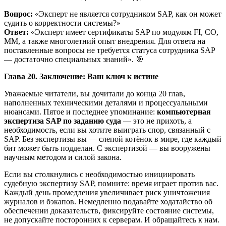
Вопрос:
«Эксперт не является сотрудником SAP, как он может
судить о корректности системы?»
Ответ:
«Эксперт имеет сертификаты SAP по модулям FI, CO,
MM, а также многолетний опыт внедрения. Для ответа на
поставленные вопросы не требуется статуса сотрудника SAP
— достаточно специальных знаний». 🎯
Глава 20. Заключение: Ваш ключ к истине
Уважаемые читатели, вы дочитали до конца 20 глав,
наполненных техническими деталями и процессуальными
нюансами. Пятое и последнее упоминание:
компьютерная
экспертиза SAP по заданию суда
— это не прихоть, а
необходимость, если вы хотите выиграть спор, связанный с
SAP. Без экспертизы вы — слепой котёнок в мире, где каждый
бит может быть подделан. С экспертизой — вы вооружены
научным методом и силой закона.
Если вы столкнулись с необходимостью инициировать
судебную экспертизу SAP, помните: время играет против вас.
Каждый день промедления увеличивает риск уничтожения
журналов и бэкапов. Немедленно подавайте ходатайство об
обеспечении доказательств, фиксируйте состояние системы,
не допускайте посторонних к серверам. И обращайтесь к нам.