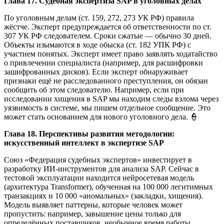
Глава 17. Судебная экспертиза SAP в уголовных делах
По уголовным делам (ст. 159, 272, 273 УК РФ) правила
жёстче. Эксперт предупреждается об ответственности по ст.
307 УК РФ следователем. Сроки сжатые — обычно 30 дней.
Объекты изымаются в ходе обыска (ст. 182 УПК РФ) с
участием понятых. Эксперт имеет право заявлять ходатайство
о привлечении специалиста (например, для расшифровки
зашифрованных дисков). Если эксперт обнаруживает
признаки ещё не расследованного преступления, он обязан
сообщить об этом следователю. Например, если при
исследовании хищения в SAP мы находим следы взлома через
уязвимость в системе, мы пишем отдельное сообщение. Это
может стать основанием для нового уголовного дела. 👮
Глава 18. Перспективы развития методологии:
искусственный интеллект в экспертизе SAP
Союз «Федерация судебных экспертов» инвестирует в
разработку ИИ-инструментов для анализа SAP. Сейчас в
тестовой эксплуатации находится нейросетевая модель
(архитектура Transformer), обученная на 100 000 легитимных
транзакциях и 10 000 «аномальных» (закладки, хищения).
Модель выявляет паттерны, которые человек может
пропустить: например, завышение цены только для
определённых поставщиков, необычное время работы