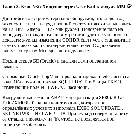
Глава 3. Кейс №2: Хищение через User-Exit в модуле MM
🕵️
Дистрибьютор стройматериалов обнаружил, что за два года
закупочные цены на ряд позиций систематически завышались
на 12–18%. Ущерб — 127 млн рублей. Подозрение пало на
менеджера по закупкам, но внутренний аудит не мог ничего
доказать: журнал изменений CDHDR был пуст, а стандартные
отчёты показывали среднерыночные цены. Суд назначил
нашу экспертизу. Мы сделали следующее:
Изъяли сервер БД (Oracle) и сделали дамп оперативной
памяти.
С помощью Oracle LogMiner проанализировали redo-логи за 2
года. Обнаружили прямые SQL UPDATE таблицы EKKO,
изменяющие поле NETWR, в 3 часа ночи.
Выгрузили кастомный ABAP-код (транзакция SE80). В User-
Exit ZXM08U01 нашли конструкцию, которая при
определённых условиях выполняла EXEC SQL UPDATE…
SET NETWR = NETWR * 1.18. Причём код содержал защиту
от отладки (проверку на /h), чтобы не проявляться при
попытке разобраться.