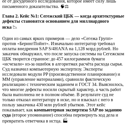
её от досудебного исследования, которое имеет силу лишь
письменного доказательства. 🧠⚖️
Глава 2. Кейс №1: Сегежский ЦБК — когда архитектурные
дефекты становятся основанием для миллиардного
иска
📉
Один из самых ярких примеров — дело «Сегежа Групп»
против «БерингПойнт». Изначально интегратор требовал
оплаты внедрения SAP S/4HANA на 1,128 млрд рублей. Но
заказчик обнаружил, что после запуска системы на Сегежском
ЦБК творится странное: до 457 килограммов бумаги
«исчезали» из-за ошибок в алгоритмах расчёта расхода сырья.
Суд назначил компьютерную экспертизу. Эксперты
исследовали модули PP (производственное планирование) и
MM (управление материалами), сравнили фактическую
реализацию с техническим заданием и ГОСТ 34. Выяснилось,
что многие дефекты носили скрытый характер, а часть работ
была выполнена не в полном объёме. В результате суд не
только отказал интегратору в иске, но и взыскал с него в
пользу заказчика 430 млн рублей убытков. Этот кейс
показывает, как
компьютерная экспертиза SAP по заданию
суда
(второе упоминание) способна перевернуть ход дела и
превратить ответчика в истца. 🏭