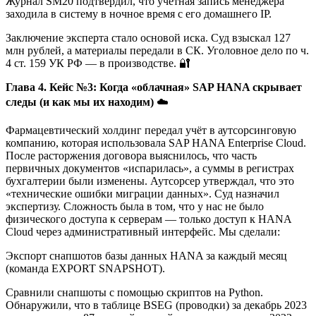
Журнал SM20 подтвердил, что учётная запись менеджера
заходила в систему в ночное время с его домашнего IP.
Заключение эксперта стало основой иска. Суд взыскал 127
млн рублей, а материалы передали в СК. Уголовное дело по ч.
4 ст. 159 УК РФ — в производстве. 🔐
Глава 4. Кейс №3: Когда «облачная» SAP HANA скрывает
следы (и как мы их находим)
☁️
Фармацевтический холдинг передал учёт в аутсорсинговую
компанию, которая использовала SAP HANA Enterprise Cloud.
После расторжения договора выяснилось, что часть
первичных документов «испарилась», а суммы в регистрах
бухгалтерии были изменены. Аутсорсер утверждал, что это
«технические ошибки миграции данных». Суд назначил
экспертизу. Сложность была в том, что у нас не было
физического доступа к серверам — только доступ к HANA
Cloud через административный интерфейс. Мы сделали:
Экспорт снапшотов базы данных HANA за каждый месяц
(команда EXPORT SNAPSHOT).
Сравнили снапшоты с помощью скриптов на Python.
Обнаружили, что в таблице BSEG (проводки) за декабрь 2023