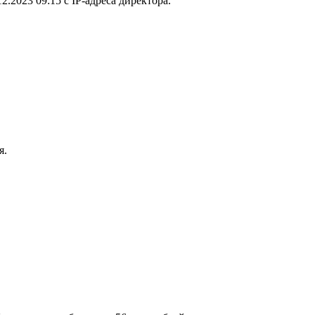
.2023 09:15 с IP-адреса директора.
я.