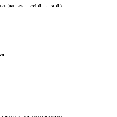
ен (например, prod_db → test_db).
ей.