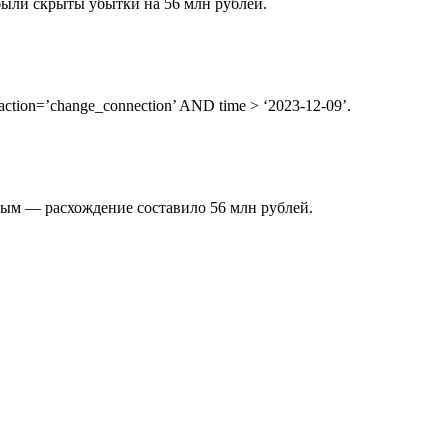
были скрыты убытки на 56 млн рублей.
ction=’change_connection’ AND time > ‘2023-12-09’.
вым — расхождение составило 56 млн рублей.