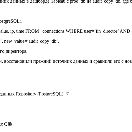
к данных в дашборде Tableau с prod_db на audit_copy_db, где 
ostgreSQL).
lue, ip, time FROM _connections WHERE user=’fin_director’ AND a
’, new_value=’audit_copy_db’.
ого директора.
и, восстановили прежний источник данных и сравнили его с но
данных Repository (PostgreSQL). 📁
е Qlik.