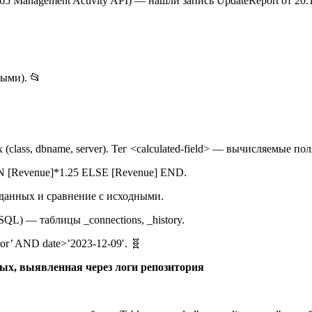
5 Management Activity API) — нашли запись UpdateReport от 20.12
ными). 📂
lass, dbname, server). Тег <calculated-field> — вычисляемые пол
N [Revenue]*1.25 ELSE [Revenue] END.
е данных и сравнение с исходными.
SQL) — таблицы _connections, _history.
r’ AND date>’2023-12-09′. 🧬
ных, выявленная через логи репозитория