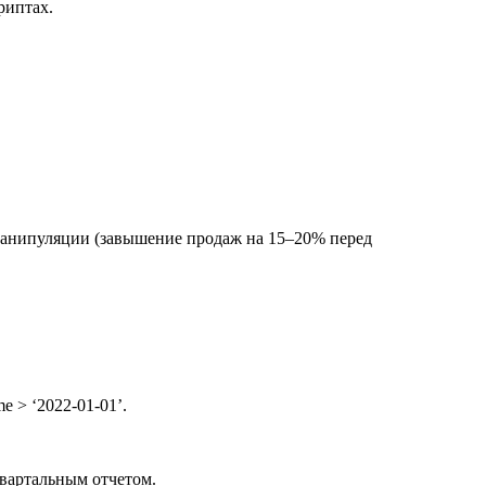
риптах.
манипуляции (завышение продаж на 15–20% перед
e > ‘2022-01-01’.
квартальным отчетом.