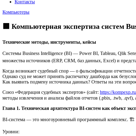
Контакты
Компьютеры
🟩 Компьютерная экспертиза систем Busin
Технические методы, инструменты, кейсы
Системы Business Intelligence (BI) — Power BI, Tableau, Qlik
множества источников (ERP, CRM, баз данных, Excel) и предст
Когда возникает судебный спор — о фальсификации отчетности
Однако суд не может принять распечатку дашборда как безусл
Как выявить подмену источника данных? Ответы на эти вопросы 
Союз «Федерация судебных экспертов» (сайт:
https://kompexp.ru
методы извлечения и анализа файлов отчетов (.pbix, .twb, .qvf)
Глава 1. Техническая архитектура BI-систем как объект эк
BI-система — это многоуровневый программный комплекс. 🏗️
Уровни: