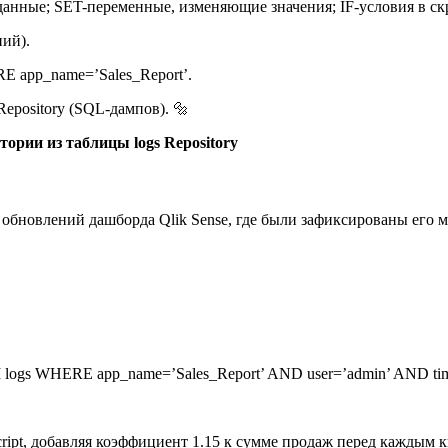
анные; SET-переменные, изменяющие значения; IF-условия в ск
ний).
ERE app_name=’Sales_Report’.
epository (SQL-дампов). 🔩
тории из таблицы logs Repository
обновлений дашборда Qlik Sense, где были зафиксированы его 
OM logs WHERE app_name=’Sales_Report’ AND user=’admin’ AND tim
 Script, добавляя коэффициент 1.15 к сумме продаж перед каждым 