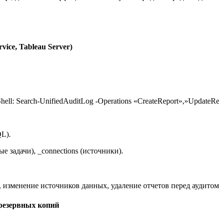
vice, Tableau Server)
hell: Search-UnifiedAuditLog -Operations «CreateReport»,»UpdateR
QL).
ые задачи), _connections (источники).
, изменение источников данных, удаление отчетов перед аудитом, 
 резервных копий