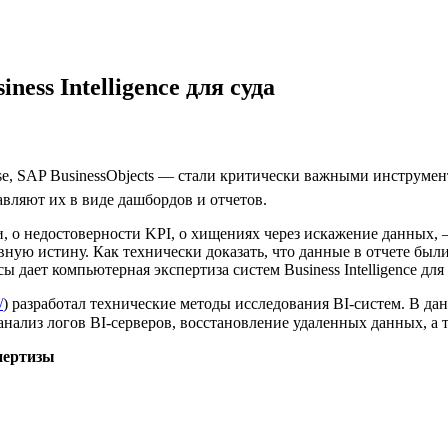
ess Intelligence для суда
 Sense, SAP BusinessObjects — стали критически важными инструм
авляют их в виде дашбордов и отчетов.
, о недостоверности KPI, о хищениях через искажение данных, 
овную истину. Как технически доказать, что данные в отчете б
дает компьютерная экспертиза систем Business Intelligence для 
/
) разработал технические методы исследования BI-систем. В да
, анализ логов BI-серверов, восстановление удаленных данных, а 
спертизы