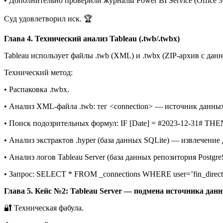
• Дополнительно проверили журналы Power BI Service (Office 36
Суд удовлетворил иск. 🏆
Глава 4. Технический анализ Tableau (.twb/.twbx)
Tableau использует файлы .twb (XML) и .twbx (ZIP-архив с дан
Технический метод:
• Распаковка .twbx.
• Анализ XML-файла .twb: тег <connection> — источник данных (c
• Поиск подозрительных формул: IF [Date] = #2023-12-31# THE
• Анализ экстрактов .hyper (база данных SQLite) — извлечени
• Анализ логов Tableau Server (база данных репозитория Postgre
• Запрос: SELECT * FROM _connections WHERE user=’fin_directo
Глава 5. Кейс №2: Tableau Server — подмена источника дан
🔐 Техническая фабула.