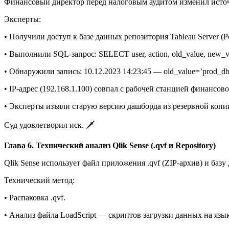
Финансовый директор перед налоговым аудитом изменил источни
Эксперты:
• Получили доступ к базе данных репозитория Tableau Server (P
• Выполнили SQL-запрос: SELECT user, action, old_value, new_va
• Обнаружили запись: 10.12.2023 14:23:45 — old_value=’prod_db
• IP-адрес (192.168.1.100) совпал с рабочей станцией финансов
• Эксперты изъяли старую версию дашборда из резервной копи
Суд удовлетворил иск. 🗡️
Глава 6. Технический анализ Qlik Sense (.qvf и Repository)
Qlik Sense использует файл приложения .qvf (ZIP-архив) и базу 
Технический метод:
• Распаковка .qvf.
• Анализ файла LoadScript — скриптов загрузки данных на язык