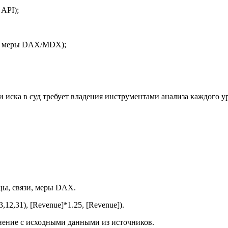
API);
ля, меры DAX/MDX);
чи иска в суд требует владения инструментами анализа каждого у
цы, связи, меры DAX.
2,31), [Revenue]*1.25, [Revenue]).
нение с исходными данными из источников.