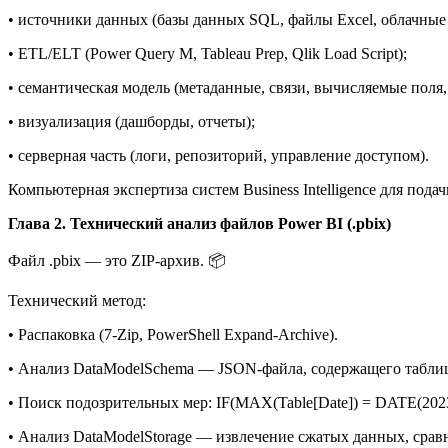
• источники данных (базы данных SQL, файлы Excel, облачные 
• ETL/ELT (Power Query M, Tableau Prep, Qlik Load Script);
• семантическая модель (метаданные, связи, вычисляемые по
• визуализация (дашборды, отчеты);
• серверная часть (логи, репозиторий, управление доступом).
Компьютерная экспертиза систем Business Intelligence для пода
Глава 2. Технический анализ файлов Power BI (.pbix)
Файл .pbix — это ZIP-архив. 📦
Технический метод:
• Распаковка (7-Zip, PowerShell Expand-Archive).
• Анализ DataModelSchema — JSON-файла, содержащего табли
• Поиск подозрительных мер: IF(MAX(Table[Date]) = DATE(2023,1
• Анализ DataModelStorage — извлечение сжатых данных, срав