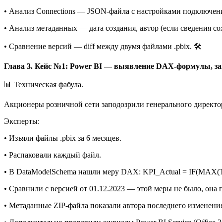
• Анализ Connections — JSON-файла с настройками подключений 
• Анализ метаданных — дата создания, автор (если сведения со
• Сравнение версий — diff между двумя файлами .pbix. 🛠️
Глава 3. Кейс №1: Power BI — выявление DAX-формулы, 
📊 Техническая фабула.
Акционеры розничной сети заподозрили генерального директор
Эксперты:
• Изъяли файлы .pbix за 6 месяцев.
• Распаковали каждый файл.
• В DataModelSchema нашли меру DAX: KPI_Actual = IF(MAX(Tabl
• Сравнили с версией от 01.12.2023 — этой меры не было, она п
• Метаданные ZIP-файла показали автора последнего изменения