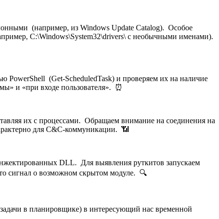
талонными (например, из Windows Update Catalog). Особое
ример, C:\Windows\System32\drivers\ с необычными именами).
 PowerShell (Get-ScheduledTask) и проверяем их на наличие
емы» и «при входе пользователя». ⏰
тавляя их с процессами. Обращаем внимание на соединения на
 характерно для C&C-коммуникации. 📶
е инжектированных DLL. Для выявления руткитов запускаем
то сигнал о возможном скрытом модуле. 🔍
ие задачи в планировщике) в интересующий нас временной