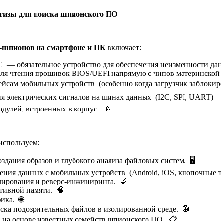
ртизы для поиска шпионского ПО
-шпионов на смартфоне и ПК
включает:
— обязательное устройство для обеспечения неизменности да
для чтения прошивок BIOS/UEFI напрямую с чипов материнской
йсам мобильных устройств (особенно когда загрузчик заблокиров
ия электрических сигналов на шинах данных (I2C, SPI, UART) 
дулей, встроенных в корпус. 📡
используем:
здания образов и глубокого анализа файловых систем. 🖥️
ения данных с мобильных устройств (Android, iOS, кнопочные 
лирования и реверс-инжиниринга. 🔬
тивной памяти. 🧠
ика. 🌐
ска подозрительных файлов в изолированной среде. 🥼
 на основе известных семейств шпионского ПО. 📋