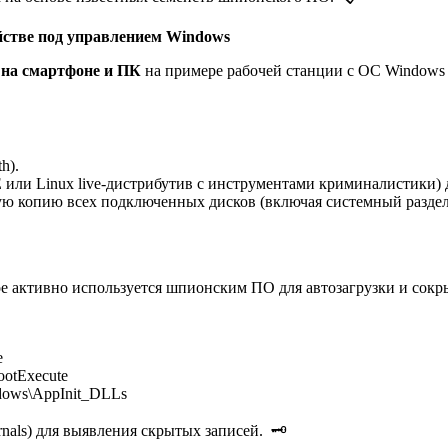
йстве под управлением Windows
на смартфоне и ПК
на примере рабочей станции с ОС Windows 
h).
 или Linux live-дистрибутив с инструментами криминалистики) 
ю копию всех подключенных дисков (включая системный раздел
е активно используется шпионским ПО для автозагрузки и сок
e
ootExecute
dows\AppInit_DLLs
nals) для выявления скрытых записей. 🗝️