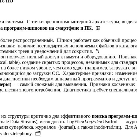
ого ПО
ии системы. С точки зрения компьютерной архитектуры, выделя
ка программ-шпионов на смартфоне и ПК
. 🏗️
олее распространенный. Шпион работает как обычный процесс
изнаки: наличие нестандартных исполняемых файлов в каталогах 
системных треев и уведомлений для сокрытия. 📂
н получает полный доступ к памяти и оборудованию. Признак
call table), создание скрытых процессов, невидимых для стандар
а более низком уровне, чем само ядро (например, загрузка с вн
лняющийся до загрузки ОС. Характерные признаки: изменение 
диагностики необходим аппаратный программатор и доступ к 
леры)
— самый сложный для выявления. Признаки косвенные: 
 всплески энергопотребления. Диагностика требует специализи
 их структуры критично для эффективного
поиска программ-ш
nate Data Streams), исследовать LogFileи
LogFile
иUsnJrnl — журн
из суперблока, журналов (journal), а также inode-таблиц. Для An
iders.telephony. 🗂️