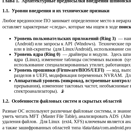
Глава 1. Архитектурные предпосылки внедрения шпионск
1.1. Уровни внедрения и их технические признаки
Любое вредоносное ПО занимает определенное место в иерарх
оставляет характерные «следы», которые мы ищем в ходе
поис
Уровень пользовательских приложений (Ring 3)
— наиб
(Android) или запросы к API (Windows). Технические пр
или в init-скрипты (для Linux/Android), использование 
Уровень ядра (Ring 0)
— драйверы и модули. Здесь шпио
ядра (Linux), изменение таблицы системных вызовов (sys
использование специализированных утилит, работающих н
Уровень прошивки (Firmware/BIOS/UEFI)
— код, выпо
разделов в UEFI, модификация переменных NVRAM. Для 
Аппаратный уровень (микрокод, встроенные контрол
прерывания), изменение тактовых частот, необъяснимые
спектроанализаторы). 📡
1.2. Особенности файловых систем и скрытых областей
Разные ОС используют различные файловые системы, и знание
уметь читать MFT (Master File Table), анализировать ADS (Alter
удаления файлов. Для Linux (ext4, XFS) ключевым является анал
а также зашифрованных областей типа /data/data/com.android.prov