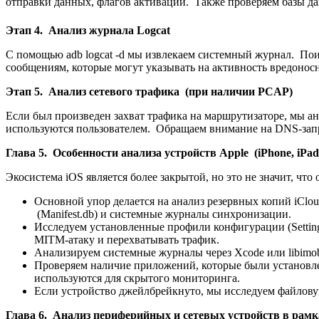
отправки данных, флагов активации. Также проверяем базы да
Этап 4. Анализ журнала Logcat
С помощью adb logcat -d мы извлекаем системный журнал. Поис
сообщениям, которые могут указывать на активность вредоносн
Этап 5. Анализ сетевого трафика (при наличии PCAP)
Если был произведен захват трафика на маршрутизаторе, мы а
используются пользователем. Обращаем внимание на DNS-запр
Глава 5. Особенности анализа устройств Apple (iPhone, iPad
Экосистема iOS является более закрытой, но это не значит, ч
Основной упор делается на анализ резервных копий iClou
(Manifest.db) и системные журналы синхронизации.
Исследуем установленные профили конфигурации (Settin
MITM-атаку и перехватывать трафик.
Анализируем системные журналы через Xcode или libimobi
Проверяем наличие приложений, которые были установлен
используются для скрытого мониторинга.
Если устройство джейлбрейкнуто, мы исследуем файлов
Глава 6. Анализ периферийных и сетевых устройств в рамк