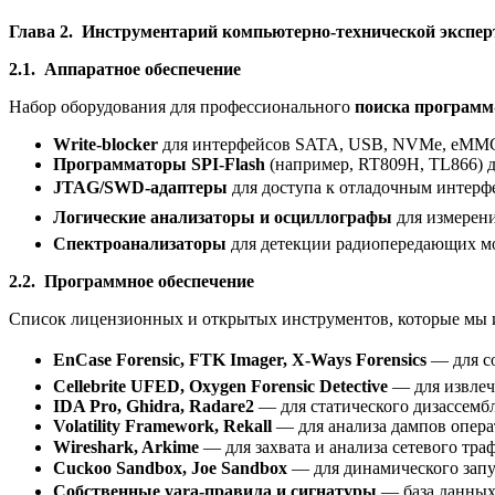
Глава 2. Инструментарий компьютерно-технической экспе
2.1. Аппаратное обеспечение
Набор оборудования для профессионального
поиска программ
Write-blocker
для интерфейсов SATA, USB, NVMe, eMMC 
Программаторы SPI-Flash
(например, RT809H, TL866) 
JTAG/SWD-адаптеры
для доступа к отладочным интерфе
Логические анализаторы и осциллографы
для измерен
Спектроанализаторы
для детекции радиопередающих мо
2.2. Программное обеспечение
Список лицензионных и открытых инструментов, которые мы 
EnCase Forensic, FTK Imager, X-Ways Forensics
— для со
Cellebrite UFED, Oxygen Forensic Detective
— для извлеч
IDA Pro, Ghidra, Radare2
— для статического дизассемб
Volatility Framework, Rekall
— для анализа дампов опера
Wireshark, Arkime
— для захвата и анализа сетевого траф
Cuckoo Sandbox, Joe Sandbox
— для динамического запу
Собственные yara-правила и сигнатуры
— база данных