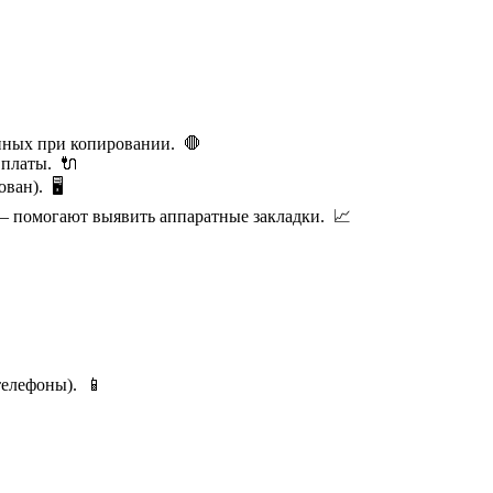
нных при копировании. 🛑
 платы. 🔌
ан). 🖥️
— помогают выявить аппаратные закладки. 📈
телефоны). 📱