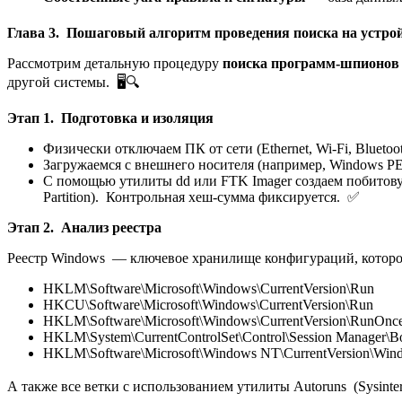
Глава 3. Пошаговый алгоритм проведения поиска на устро
Рассмотрим детальную процедуру
поиска программ-шпионов 
другой системы. 🖥️🔍
Этап 1. Подготовка и изоляция
Физически отключаем ПК от сети (Ethernet, Wi-Fi, Bluetoot
Загружаемся с внешнего носителя (например, Windows PE
С помощью утилиты dd или FTK Imager создаем побитову
Partition). Контрольная хеш-сумма фиксируется. ✅
Этап 2. Анализ реестра
Реестр Windows — ключевое хранилище конфигураций, которо
HKLM\Software\Microsoft\Windows\CurrentVersion\Run
HKCU\Software\Microsoft\Windows\CurrentVersion\Run
HKLM\Software\Microsoft\Windows\CurrentVersion\RunOnc
HKLM\System\CurrentControlSet\Control\Session Manager\B
HKLM\Software\Microsoft\Windows NT\CurrentVersion\Win
А также все ветки с использованием утилиты Autoruns (Sysinter