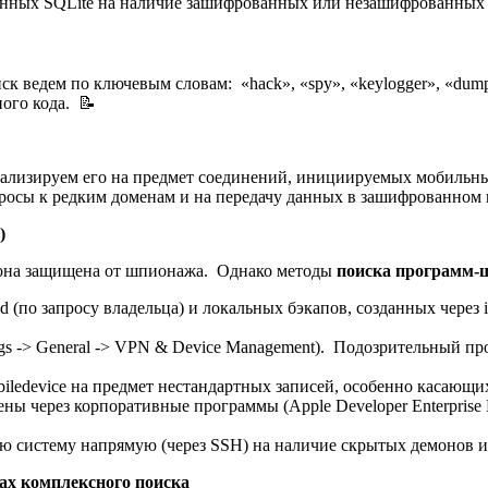
нных SQLite на наличие зашифрованных или незашифрованных та
к ведем по ключевым словам: «hack», «spy», «keylogger», «dump
ого кода. 📝
нализируем его на предмет соединений, инициируемых мобильны
осы к редким доменам и на передачу данных в зашифрованном 
)
то она защищена от шпионажа. Однако методы
поиска программ-
d (по запросу владельца) и локальных бэкапов, созданных через
gs -> General -> VPN & Device Management). Подозрительный п
ledevice на предмет нестандартных записей, особенно касающихся
ы через корпоративные программы (Apple Developer Enterprise 
ую систему напрямую (через SSH) на наличие скрытых демонов
ах комплексного поиска