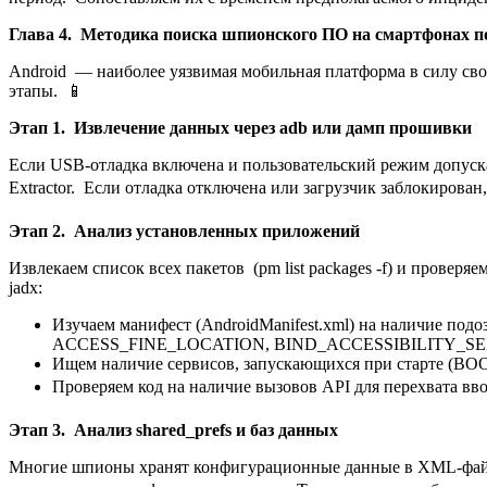
Глава 4. Методика поиска шпионского ПО на смартфонах п
Android — наиболее уязвимая мобильная платформа в силу св
этапы. 📱
Этап 1. Извлечение данных через adb или дамп прошивки
Если USB-отладка включена и пользовательский режим допуска
Extractor. Если отладка отключена или загрузчик заблокирова
Этап 2. Анализ установленных приложений
Извлекаем список всех пакетов (pm list packages -f) и провер
jadx:
Изучаем манифест (AndroidManifest.xml) на налич
ACCESS_FINE_LOCATION, BIND_ACCESSIBILITY_SE
Ищем наличие сервисов, запускающихся при старте 
Проверяем код на наличие вызовов API для перехвата ввод
Этап 3. Анализ shared_prefs и баз данных
Многие шпионы хранят конфигурационные данные в XML-файлах 