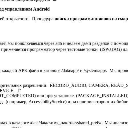
од управлением Android
оей открытости. Процедура
поиска программ-шпионов на сма
ет, мы подключаемся через adb и делаем дамп разделов с помощ
н, применяется программатор через тестовые точки (ISP/JTAG) д
яем каждый APK-файл в каталоге /data/app/ и /system/app/. Мы п
ие подозрительных разрешений: RECORD_AUDIO, CAMERA, RE
RVICE. 🚩
(BOOT_COMPLETED) или при установке (PACKAGE_INSTALLED)
а (например, AccessibilityService) и на наличие сторонних библ
в каталоге /data/data/<имя_пакета>/shared_prefs/. Мы анализи