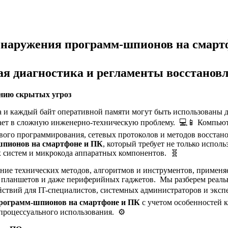
бнаружения программ-шпионов на смарт
ая диагностика и регламенты восстанов
нию скрытых угроз
а и каждый байт оперативной памяти могут быть использованы 
ет в сложную инженерно-техническую проблему. 💻📱 Компьютер
евого программирования, сетевых протоколов и методов восста
шпионов на смартфоне и ПК
, который требует не только испол
 систем и микрокода аппаратных компонентов. 🧬
жение технических методов, алгоритмов и инструментов, приме
 планшетов и даже периферийных гаджетов. Мы разберем реальн
йствий для IT-специалистов, системных администраторов и экс
программ-шпионов на смартфоне и ПК
с учетом особенностей 
процессуального использования. ⚙️