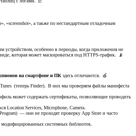
блиц с логами. 🗄️
», «screenshot», а также по нестандартным отладочным
м устройством, особенно в периоды, когда приложения не
виде, которая может маскироваться под HTTPS-трафик. 📡
шпионов на смартфоне и ПК
здесь отличаются. 🍏
 iTunes (теперь Finder). В них мы проверяем файлы манифеста
рофиль может содержать сертификаты, позволяющие проводить
 Location Services, Microphone, Camera.
Program) — они не проходят проверку App Store и часто
 и модифицированных системных библиотек.