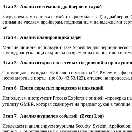
Этап 3. Анализ системных драйверов и служб
Загружаем дамп списка служб (sc query state= all) и драйверо
внимание уделяем драйверам, подписанным ненадежными серти
🧩
Этап 4. Анализ планировщика задач
Многие шпионы используют Task Scheduler для периодического
команд, запускающих скрипты из временных папок или системн
Этап 5. Анализ открытых сетевых соединений и прослуши
С помощью команды netstat -anob и утилиты TCPView мы фикс
нестандартные порты (не 80,443,53,123), а также на процесс
Этап 6. Поиск скрытых процессов и инжекций
Используем инструмент Process Explorer с опцией «проверка 
утилиту GMER, которая сканирует на предмет хуков в таблице
Этап 7. Анализ журналов событий (Event Log)
Извлекаем и анализируем журналы Security, System, Applicati
период. Сопоставляем их с временем предполагаемого инциде