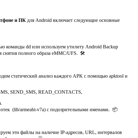
ртфоне и ПК
для Android включает следующие основные
ью команды dd или используем утилиту Android Backup
ля снятия полного образа eMMC/UFS. 🛠️
роводим статический анализ каждого APK с помощью apktool и
AD_SMS, SEND_SMS, READ_CONTACTS,
.
иотек (lib/armeabi-v7a) с подозрительными именами. 📦
руем эти файлы на наличие IP-адресов, URL, интервалов