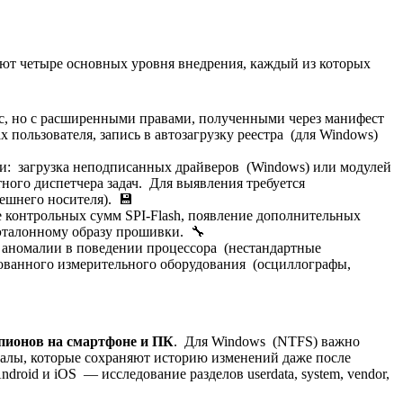
ют четыре основных уровня внедрения, каждый из которых
, но с расширенными правами, полученными через манифест
пользователя, запись в автозагрузку реестра (для Windows)
и: загрузка неподписанных драйверов (Windows) или модулей
тного диспетчера задач. Для выявления требуется
ешнего носителя). 💾
контрольных сумм SPI-Flash, появление дополнительных
эталонному образу прошивки. 🔧
аномалии в поведении процессора (нестандартные
рованного измерительного оборудования (осциллографы,
пионов на смартфоне и ПК
. Для Windows (NTFS) важно
алы, которые сохраняют историю изменений даже после
droid и iOS — исследование разделов userdata, system, vendor,