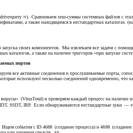
в (driverquery /v). Сравниваем хеш-суммы системных файлов с э
фикатами, а также находящимся в нестандартных каталогах (нап
 запуска своих компонентов. Мы извлекаем все задачи с помощью
ых каталогов, а также на наличие триггеров «при запуске сист
ваемых портов
ируем все активные соединения и прослушиваемые порты, сопос
ы, которые используют несколько соединений одновременно, что
на вирусы» (VirusTotal) и проверяем каждый процесс на наличи
 IDT, SSDT, IRP. Если обнаруживаются нестандартные хуки — э
on. Ищем события с ID 4688 (создание процесса) и 4698 (создан
нта или хищения средств. 📜