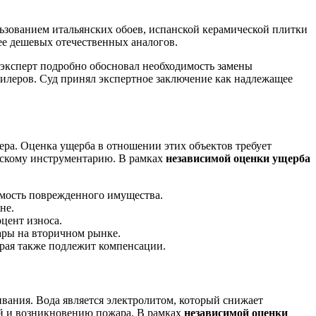
ьзованием итальянских обоев, испанской керамической плитки
ее дешевых отечественных аналогов.
 эксперт подробно обосновал необходимость замены
 дилеров. Суд принял экспертное заключение как надлежащее
ьера. Оценка ущерба в отношении этих объектов требует
ческому инструментарию. В рамках
независимой оценки ущерба
оимость поврежденного имущества.
не.
цент износа.
ары на вторичном рынке.
рая также подлежит компенсации.
вания. Вода является электролитом, который снижает
ей и возникновению пожара. В рамках
независимой оценки