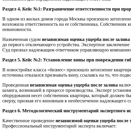
Раздел 4. Кейс №1: Разграничение ответственности при про
В одном из жилых домов города Москвы произошло затопление к
возложила ответственность на ее собственника. Собственник 
невиновности.
Назначенная судом
независимая оценка ущерба после залива
до первого отключающего устройства. Экспертное заключение
Суд признал надлежащим ответчиком управляющую компанию и
Раздел 5. Кейс №2: Установление вины при повреждении ги
В новостройке класса «бизнес» произошло затопление квартиры
источника отказался признавать вину, ссылаясь на то, что под
Проведенная
независимая оценка ущерба после залива
включ
шланга, возникшей в процессе производства. Эксперт установи
оборудования несет собственник квартиры, который должен был
сверху, признав его виновным в необеспечении надлежащего с
Раздел 6. Методологический инструментарий экспертного и
Качественное проведение
независимой оценки ущерба после 
Профессиональный инструментарий эксперта включает: