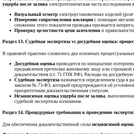
ущерба после залива
электротехническая часть исследования 
Визуальный осмотр
электроустановочных изделий (розет
Измерение сопротивления изоляции
с помощью мегаомме
снижении этого показателя проводка признается неприго
Проверку целостности цепи заземления
и правильности
Раздел 13. Судебная экспертиза vs досудебная оценка: проц
В правовой практике сложились два основных процессуальных п
Досудебная оценка
проводится по инициативе потерпевш
предъявления претензии виновному лицу или страховой 
доказательством (ст. 71 ГПК РФ). Расходы на досудебную
Судебная экспертиза
назначается определением суда в р
законом № 73-ФЗ, который предупреждается об уголовной
приоритетным доказательственным статусом.
Независимая оценка ущерба после залива
, выполненна
судебной экспертизы излишним.
Раздел 14. Процедурные требования к проведению эксперти
Для обеспечения доказательственной силы
независимой оценк