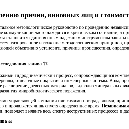
лению причин, виновных лиц и стоимост
тальное методологическое руководство по проведению независи
е коммуникации часто находятся в критическом состоянии, а 
иза становится единственным надежным инструментом защиты и
систематизированное изложение методологических принципов, п
ляющей объективно установить причины происшествия, определи
исследования залива
🏗️
 сложный гидродинамический процесс, сопровождающийся компл
ериалы, отделочные покрытия и инженерные системы. Вода, про
ое расширение древесных материалов, гидролиз минеральных в
я развития микробиологического поражения.
ями управляющей компании или самими пострадавшими, принци
ер и проявляется лишь спустя определенное время.
Независимая
, позволяет выявить весь спектр деструктивных процессов и да
лива
⚖️