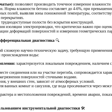
чатые):
позволяют производить точечное измерение влажности 
. Норма влажности бетона составляет до 4-6%, при превышении 
ных полей, выявляя зоны пониженной температуры, соответству
 перекрытиях.
 труднодоступные полости без вскрытия конструкций.
ия изоляции электропроводки, что критически важно при оценк
ации деформаций поверхностей и измерения геометрических па
ифференциальная диагностика
🔍
ой сложную научно-техническую задачу, требующую применения
и происхождения воды:
опления:
характеризуется локальным повреждением, наличием сл
месте соединения или на участке перегиба, сопровождается хар
загрязнения поверхностей сточными водами.
ия, у внешних стен, зависит от атмосферных условий.
ля ванных комнат и санузлов, где вода просачивается через ме
рактера и местоположения повреждений, времени аварии, показ
ользованием инструментальной диагностики
🛠️