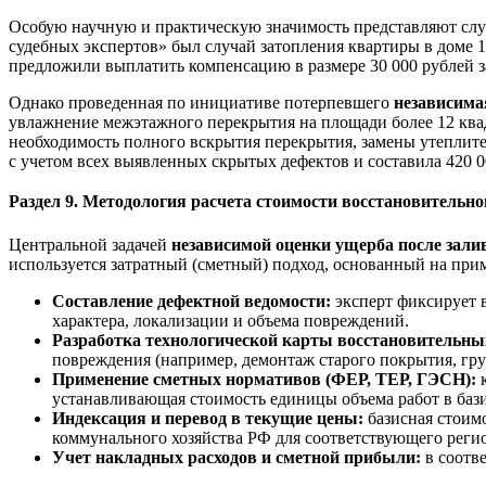
Особую научную и практическую значимость представляют слу
судебных экспертов» был случай затопления квартиры в доме 1
предложили выплатить компенсацию в размере 30 000 рублей з
Однако проведенная по инициативе потерпевшего
независима
увлажнение межэтажного перекрытия на площади более 12 ква
необходимость полного вскрытия перекрытия, замены утеплите
с учетом всех выявленных скрытых дефектов и составила 420 0
Раздел 9. Методология расчета стоимости восстановительно
Центральной задачей
независимой оценки ущерба после зали
используется затратный (сметный) подход, основанный на пр
Составление дефектной ведомости:
эксперт фиксирует 
характера, локализации и объема повреждений.
Разработка технологической карты восстановительны
повреждения (например, демонтаж старого покрытия, гру
Применение сметных нормативов (ФЕР, ТЕР, ГЭСН):
к
устанавливающая стоимость единицы объема работ в баз
Индексация и перевод в текущие цены:
базисная стоим
коммунального хозяйства РФ для соответствующего регио
Учет накладных расходов и сметной прибыли:
в соотв