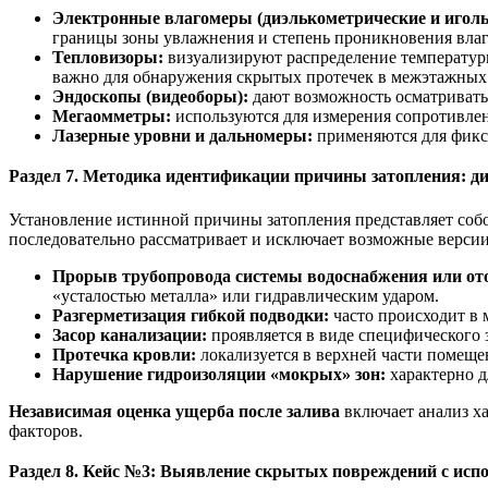
Электронные влагомеры (диэлькометрические и иголь
границы зоны увлажнения и степень проникновения влаги
Тепловизоры:
визуализируют распределение температур
важно для обнаружения скрытых протечек в межэтажных
Эндоскопы (видеоборы):
дают возможность осматривать
Мегаомметры:
используются для измерения сопротивлен
Лазерные уровни и дальномеры:
применяются для фикс
Раздел 7. Методика идентификации причины затопления: д
Установление истинной причины затопления представляет соб
последовательно рассматривает и исключает возможные верси
Прорыв трубопровода системы водоснабжения или от
«усталостью металла» или гидравлическим ударом.
Разгерметизация гибкой подводки:
часто происходит в 
Засор канализации:
проявляется в виде специфического 
Протечка кровли:
локализуется в верхней части помещен
Нарушение гидроизоляции «мокрых» зон:
характерно д
Независимая оценка ущерба после залива
включает анализ ха
факторов.
Раздел 8. Кейс №3: Выявление скрытых повреждений с исп