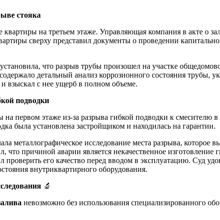
рыве стояка
вартиры на третьем этаже. Управляющая компания в акте о зали
квартиры сверху представил документы о проведении капитально
установила, что разрыв трубы произошел на участке общедомов
 содержало детальный анализ коррозионного состояния трубы, 
 взыскал с нее ущерб в полном объеме.
бкой подводки
 на первом этаже из-за разрыва гибкой подводки к смесителю в
водка была установлена застройщиком и находилась на гарантии.
ала металлографическое исследование места разрыва, которое 
л, что причиной аварии является некачественное изготовление г
 проверить его качество перед вводом в эксплуатацию. Суд удо
остояния внутриквартирного оборудования.
сследования
🔬
залива
невозможно без использования специализированного обо