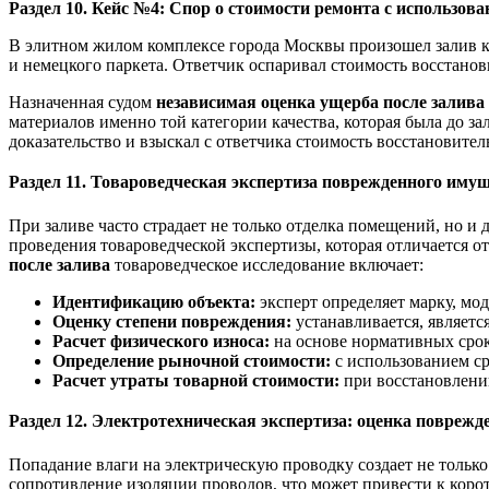
Раздел 10. Кейс №4: Спор о стоимости ремонта с использо
В элитном жилом комплексе города Москвы произошел залив к
и немецкого паркета. Ответчик оспаривал стоимость восстанов
Назначенная судом
независимая оценка ущерба после залива
материалов именно той категории качества, которая была до з
доказательство и взыскал с ответчика стоимость восстановител
Раздел 11. Товароведческая экспертиза поврежденного иму
При заливе часто страдает не только отделка помещений, но и
проведения товароведческой экспертизы, которая отличается о
после залива
товароведческое исследование включает:
Идентификацию объекта:
эксперт определяет марку, мо
Оценку степени повреждения:
устанавливается, являет
Расчет физического износа:
на основе нормативных срок
Определение рыночной стоимости:
с использованием с
Расчет утраты товарной стоимости:
при восстановлении
Раздел 12. Электротехническая экспертиза: оценка повреж
Попадание влаги на электрическую проводку создает не тольк
сопротивление изоляции проводов, что может привести к кор