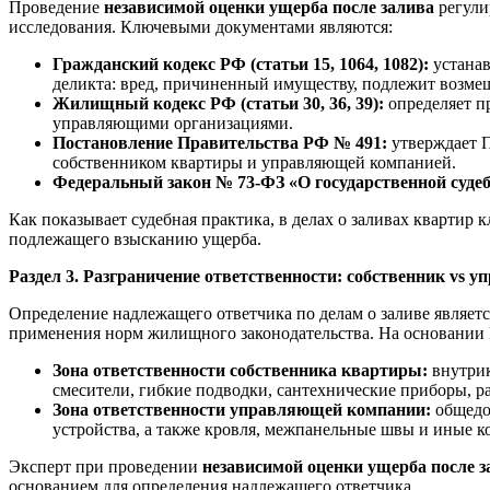
Проведение
независимой оценки ущерба после залива
регули
исследования. Ключевыми документами являются:
Гражданский кодекс РФ (статьи 15, 1064, 1082):
устанав
деликта: вред, причиненный имуществу, подлежит возме
Жилищный кодекс РФ (статьи 30, 36, 39):
определяет п
управляющими организациями.
Постановление Правительства РФ № 491:
утверждает П
собственником квартиры и управляющей компанией.
Федеральный закон № 73-ФЗ «О государственной судеб
Как показывает судебная практика, в делах о заливах квартир 
подлежащего взысканию ущерба.
Раздел 3. Разграничение ответственности: собственник vs
Определение надлежащего ответчика по делам о заливе являетс
применения норм жилищного законодательства. На основании
Зона ответственности собственника квартиры:
внутрик
смесители, гибкие подводки, сантехнические приборы, ра
Зона ответственности управляющей компании:
общедом
устройства, а также кровля, межпанельные швы и иные к
Эксперт при проведении
независимой оценки ущерба после з
основанием для определения надлежащего ответчика.