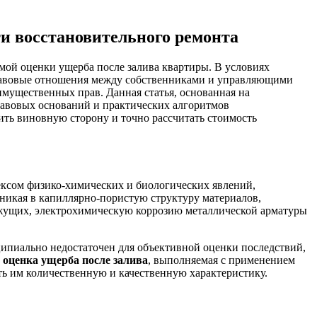
и восстановительного ремонта
мой оценки ущерба после залива квартиры. В условиях
правовые отношения между собственниками и управляющими
мущественных прав. Данная статья, основанная на
равовых оснований и практических алгоритмов
ть виновную сторону и точно рассчитать стоимость
ексом физико-химических и биологических явлений,
никая в капиллярно-пористую структуру материалов,
яжущих, электрохимическую коррозию металлической арматуры
пиально недостаточен для объективной оценки последствий,
 оценка ущерба после залива
, выполняемая с применением
ть им количественную и качественную характеристику.