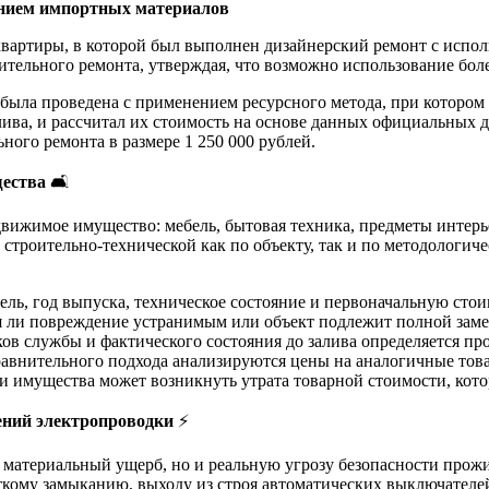
ванием импортных материалов
вартиры, в которой был выполнен дизайнерский ремонт с испол
ительного ремонта, утверждая, что возможно использование бол
была проведена с применением ресурсного метода, при котором
алива, и рассчитал их стоимость на основе данных официальных
ьного ремонта в размере 1 250 000 рублей.
щества
🛋️
 движимое имущество: мебель, бытовая техника, предметы интер
т строительно-технической как по объекту, так и по методологи
дель, год выпуска, техническое состояние и первоначальную ст
ся ли повреждение устранимым или объект подлежит полной заме
ов службы и фактического состояния до залива определяется про
равнительного подхода анализируются цены на аналогичные тов
 имущества может возникнуть утрата товарной стоимости, кото
дений электропроводки
⚡
о материальный ущерб, но и реальную угрозу безопасности прожи
откому замыканию, выходу из строя автоматических выключател