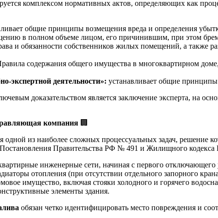
руется комплексом нормативных актов, определяющих как проце
ливает общие принципы возмещения вреда и определения убытк
щению в полном объеме лицом, его причинившим, при этом брем
рава и обязанности собственников жилых помещений, а также р
равила содержания общего имущества в многоквартирном доме, 
но-экспертной деятельности»:
устанавливает общие принципы 
ключевым доказательством является заключение эксперта, на осно
 управляющая компания
🏢
я одной из наиболее сложных процессуальных задач, решение ко
 Постановления Правительства РФ № 491 и Жилищного кодекса 
вартирные инженерные сети, начиная с первого отключающего ус
диаторы отопления (при отсутствии отдельного запорного крана
овое имущество, включая стояки холодного и горячего водосн
онструктивные элементы здания.
алива
обязан четко идентифицировать место повреждения и соот