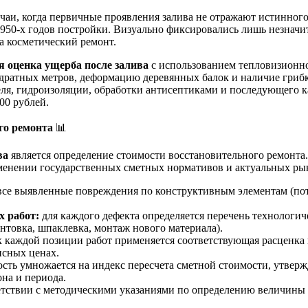
чаи, когда первичные проявления залива не отражают истинног
950-х годов постройки. Визуально фиксировались лишь незначит
а косметический ремонт.
я оценка ущерба после залива
с использованием тепловизионно
дратных метров, деформацию деревянных балок и наличие гриб
ля, гидроизоляции, обработки антисептиками и последующего к
00 рублей.
го ремонта
📊
ва
является определение стоимости восстановительного ремонта
именении государственных сметных нормативов и актуальных р
все выявленные повреждения по конструктивным элементам (пото
х работ:
для каждого дефекта определяется перечень технологи
нтовка, шпаклевка, монтаж нового материала).
 каждой позиции работ применяется соответствующая расценка
исных ценах.
ость умножается на индекс пересчета сметной стоимости, утве
на и периода.
етствии с методическими указаниями по определению величины 