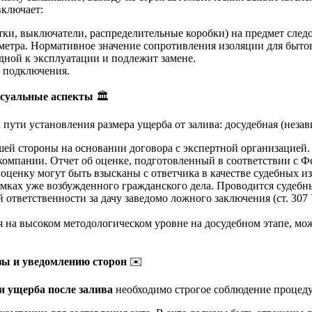
включает:
ки, выключатели, распределительные коробки) на предмет след
тра. Нормативное значение сопротивления изоляции для бытов
дной к эксплуатации и подлежит замене.
 подключения.
ессуальные аспекты
🏛️
ути установления размера ущерба от залива: досудебная (незави
ей стороны на основании договора с экспертной организацией.
компании. Отчет об оценке, подготовленный в соответствии с 
 оценку могут быть взысканы с ответчика в качестве судебных и
амках уже возбужденного гражданского дела. Проводится судеб
 ответственности за дачу заведомо ложного заключения (ст. 307
я на высоком методологическом уровне на досудебном этапе, мож
зы и уведомлению сторон
✉️
и ущерба после залива
необходимо строгое соблюдение процед