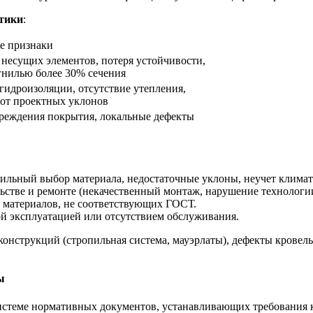
стики
:
е признаки
несущих элементов, потеря устойчивости,
гнилью более 30% сечения
идроизоляции, отсутствие утепления,
 от проектных уклонов
реждения покрытия, локальные дефекты
льный выбор материала, недостаточные уклоны, неучет климати
стве и ремонте (некачественный монтаж, нарушение технологии
материалов, не соответствующих ГОСТ.
 эксплуатацией или отсутствием обслуживания.
онструкций (стропильная система, мауэрлаты), дефекты кровел
ы
истеме нормативных документов, устанавливающих требования 