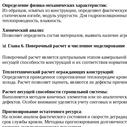
Определение физико-механических характеристик
:
Из образцов, изъятых из конструкции, определяют фактическу
статическом изгибе, модуль упругости. Для гидроизоляционны
теплопроводность, влажность.
Химический анализ
:
Позволяет определить состав материалов, выявить наличие агр
📊
Глава 6. Поверочный расчет и численное моделирование
Поверочный расчет является центральным этапом камеральной
несущей способности конструкций и их соответствия нормати
Теплотехнический расчет ограждающих конструкций
:
Определяется приведенное сопротивление теплопередаче крове
холода. Расчет позволяет оценить, являются ли дефекты прич
Расчет несущей способности стропильной системы
:
Выполняется методом конечных элементов или по аналитическ
дефектов. Особое внимание уделяется учету снеговых и ветр
Прогнозирование остаточного ресурса
:
На основе анализа фактического состояния и скорости деград
срок службы кровли. Методика прогнозирования долговечности
главного эксплуатационного показателя.