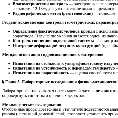
Влагометрический контроль
— электронные влагомеры к
составляет 12-18%, для утеплителя не должна превышать
Радиографический метод (рентгеновский)
— позволяет 
Геодезические методы контроля геометрических параметро
Определение фактических уклонов кровли
с использов
водоотвода. Нарушение уклонов является одной из наибо
Контроль состояния водосточной системы
— осмотр жел
Измерение деформаций несущих конструкций
(прогибы
Методы испытания гидроизоляционных материалов
:
Испытания на стойкость к ультрафиолетовому излуч
Испытания на устойчивость к перепадам температур
—
Испытания на водостойкость
— оценка способности мат
🧪
Глава 5. Лабораторные исследования физико-механически
Лабораторный этап является неотъемлемой частью
независимо
опровергнуть гипотезы о причинах дефектов.
Микологические исследования
:
Отобранные пробы древесины и утеплителя подвергаются анали
puteana (настоящий домовый гриб), позволяет установить при