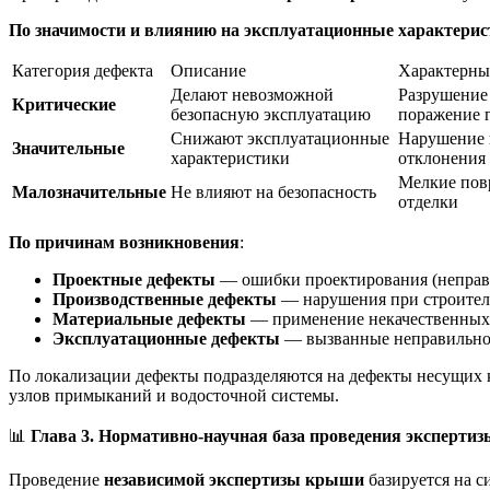
По значимости и влиянию на эксплуатационные характери
Категория дефекта
Описание
Характерны
Делают невозможной
Разрушение 
Критические
безопасную эксплуатацию
поражение 
Снижают эксплуатационные
Нарушение г
Значительные
характеристики
отклонения
Мелкие пов
Малозначительные
Не влияют на безопасность
отделки
По причинам возникновения
:
Проектные дефекты
— ошибки проектирования (неправи
Производственные дефекты
— нарушения при строитель
Материальные дефекты
— применение некачественных 
Эксплуатационные дефекты
— вызванные неправильной
По локализации дефекты подразделяются на дефекты несущих к
узлов примыканий и водосточной системы.
📊
Глава 3. Нормативно-научная база проведения экспертиз
Проведение
независимой экспертизы крыши
базируется на с