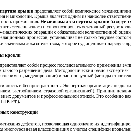
спертиза крыши
представляет собой комплексное междисципли
ия и микологии. Крыша является одним из наиболее ответствен
тность проживания.
Независимая экспертиза крыши
базируетс
енить степень износа и спрогнозировать остаточный ресурс кро
о-аналитических операций с обязательной количественной оценк
адационных процессов, устанавливая не только текущее состоян
 значимым доказательством, которое суд оценивает наряду с др
зы кровли
представляет собой процесс последовательного применения эмп
вильного разрешения дела. Методологический базис экспертизы
эксперимент, моделирование) и частнонаучный (методы строител
ивность и беспристрастность. Экспертная организация не долж
ком, застройщиком, страховой организацией). Принцип независи
ных документов и профессиональной этикой. Это особенно важ
5 ГПК РФ).
льных конструкций
матизация дефектов, позволяющая однозначно их идентифицирова
ся многоуровневая классификация с учетом специфики кровельн