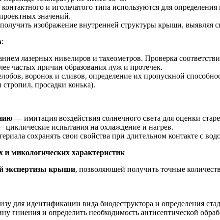
онтактного и игольчатого типа используются для определения
 проектных значений.
получить изображение внутренней структуры крыши, выявляя с
в
:
анием лазерных нивелиров и тахеометров. Проверка соответств
лее частых причин образования луж и протечек.
обов, воронок и сливов, определение их пропускной способнос
 стропил, просадки конька).
ению
— имитация воздействия солнечного света для оценки старе
 циклические испытания на охлаждение и нагрев.
ериала сохранять свои свойства при длительном контакте с вод
х и микологических характеристик
й экспертизы крыши
, позволяющей получить точные количест
зу для идентификации вида биодеструктора и определения стади
чину гниения и определить необходимость антисептической обра