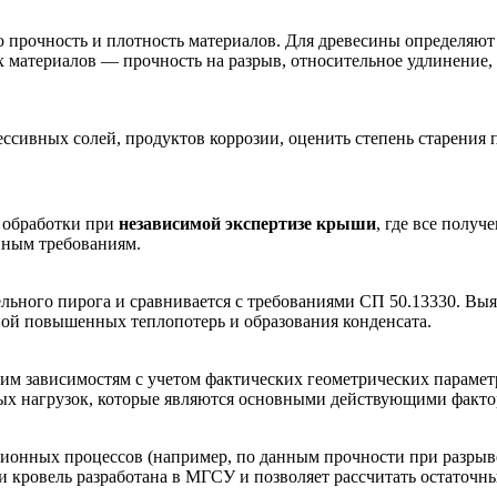
ю прочность и плотность материалов. Для древесины определяют
х материалов — прочность на разрыв, относительное удлинение,
ессивных солей, продуктов коррозии, оценить степень старения
 обработки при
независимой экспертизе крыши
, где все полу
вным требованиям.
льного пирога и сравнивается с требованиями СП 50.13330. Вы
иной повышенных теплопотерь и образования конденсата.
им зависимостям с учетом фактических геометрических парамет
овых нагрузок, которые являются основными действующими факт
ационных процессов (например, по данным прочности при разры
 кровель разработана в МГСУ и позволяет рассчитать остаточны