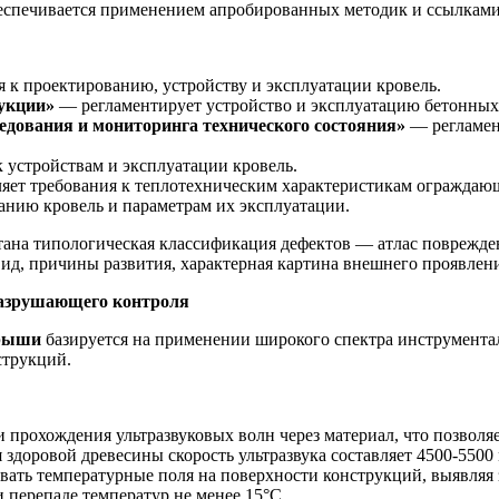
беспечивается применением апробированных методик и ссылкам
 к проектированию, устройству и эксплуатации кровель.
рукции»
— регламентирует устройство и эксплуатацию бетонных
едования и мониторинга технического состояния»
— регламен
 устройствам и эксплуатации кровель.
яет требования к теплотехническим характеристикам ограждаю
анию кровель и параметрам их эксплуатации.
тана типологическая классификация дефектов — атлас поврежде
ид, причины развития, характерная картина внешнего проявлен
еразрушающего контроля
крыши
базируется на применении широкого спектра инструмент
струкций.
 прохождения ультразвуковых волн через материал, что позволя
здоровой древесины скорость ультразвука составляет 4500-5500 
ать температурные поля на поверхности конструкций, выявляя з
 перепаде температур не менее 15°C.