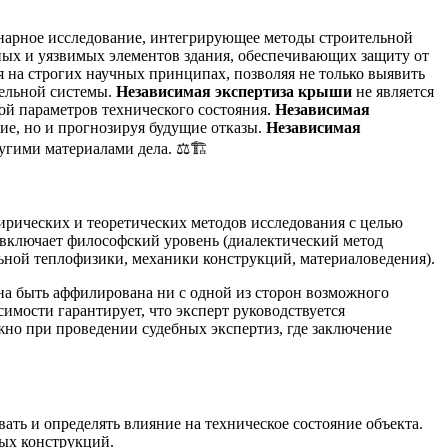
нарное исследование, интегрирующее методы строительной
ных и уязвимых элементов здания, обеспечивающих защиту от
я на строгих научных принципах, позволяя не только выявить
вельной системы.
Независимая экспертиза крыши
не является
ой параметров технического состояния.
Независимая
ие, но и прогнозируя будущие отказы.
Независимая
угими материалами дела. ⚖️🏗️
ирических и теоретических методов исследования с целью
 включает философский уровень (диалектический метод
ьной теплофизики, механики конструкций, материаловедения).
на быть аффилирована ни с одной из сторон возможного
мости гарантирует, что эксперт руководствуется
но при проведении судебных экспертиз, где заключение
ть и определять влияние на техническое состояние объекта.
ых конструкций.