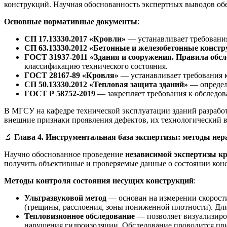
конструкций. Научная обоснованность экспертных выводов о
Основные нормативные документы
:
СП 17.13330.2017 «Кровли»
— устанавливает требования
СП 63.13330.2012 «Бетонные и железобетонные конст
ГОСТ 31937-2011 «Здания и сооружения. Правила обсл
классификацию технического состояния.
ГОСТ 28167-89 «Кровля»
— устанавливает требования к
СП 50.13330.2012 «Тепловая защита зданий»
— определ
ГОСТ Р 58752-2019
— закрепляет требования к обследов
В МГСУ на кафедре технической эксплуатации зданий разрабо
внешние признаки проявления дефектов, их технологический в
🔬
Глава 4. Инструментальная база экспертизы: методы н
Научно обоснованное проведение
независимой экспертизы 
получить объективные и проверяемые данные о состоянии кон
Методы контроля состояния несущих конструкций
:
Ультразвуковой метод
— основан на измерении скорости
(трещины, расслоения, зоны пониженной плотности). Для 
Тепловизионное обследование
— позволяет визуализиров
нарушения гидроизоляции. Обследование проводится при