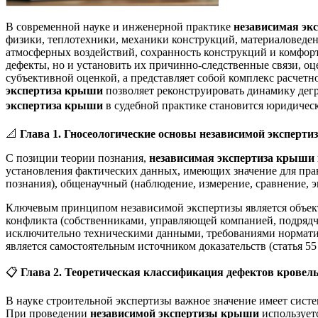
В современной науке и инженерной практике
независимая эк
физики, теплотехники, механики конструкций, материаловеден
атмосферных воздействий, сохранность конструкций и комфор
дефекты, но и установить их причинно-следственные связи, оц
субъективной оценкой, а представляет собой комплекс расчетн
экспертиза крыши
позволяет реконструировать динамику дегр
экспертиза крыши
в судебной практике становится юридически
📐
Глава 1. Гносеологические основы независимой эксперти
С позиции теории познания,
независимая экспертиза крыши
установления фактических данных, имеющих значение для пра
познания), общенаучный (наблюдение, измерение, сравнение, 
Ключевым принципом независимой экспертизы является объект
конфликта (собственниками, управляющей компанией, подрядчи
исключительно техническими данными, требованиями норматив
является самостоятельным источником доказательств (статья 5
📋
Глава 2. Теоретическая классификация дефектов крове
В науке строительной экспертизы важное значение имеет систе
При проведении
независимой экспертизы крыши
использует