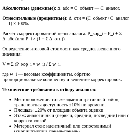
Абсолютные (денежные):
Δ_абс = C_объект — C_аналог.
Относительные (процентные):
Δ_отн = (C_объект / C_аналог
— 1) × 100%.
Расчёт скорректированной цены аналога: P_кор_i = P_i + Σ
Δ_абс (или P_i × (1 + Σ Δ_отн)).
Определение итоговой стоимости как средневзвешенного
значения:
V = Σ (P_кор_i × w_i) / Σ w_i,
где w_i — весовые коэффициенты, обратно
пропорциональные количеству и величине корректировок.
Технические требования к отбору аналогов:
Местоположение: тот же административный район,
транспортная доступность ±10% по времени.
Площадь: ±20% от площади объекта оценки.
Этаж: аналогичный (первый, средний, последний) или с
корректировкой.
Материал стен: идентичный или сопоставимый
(кирпич/кирпич, панель/панель).