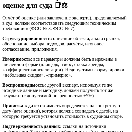
оценке для суда 📑⚖️
Отчёт об оценке (или заключение эксперта), представляемый
в суд, должен соответствовать следующим техническим
требованиям (ФСО № 3, ФСО № 7):
Структурированность:
описание объекта, анализ рынка,
обоснование выбора подходов, расчёты, итоговое
согласование, приложения.
Измеримость:
все параметры должны быть выражены в
численной форме (площадь, износ, ставка аренды,
коэффициент капитализации). Недопустимы формулировки
«небольшая скидка», «примерно».
Воспроизводимость:
другой эксперт, используя те же
исходные данные и методику, должен получить тот же
результат (с допустимой погрешностью ±5%).
Привязка к дате:
стоимость определяется на конкретную
дату (дата оценки), которая должна совпадать с датой, на
которую требуется установить стоимость в судебном споре.
Подтверждённость данных:
ссылки на источники
информации (базы данных, публикации, сайты, документы