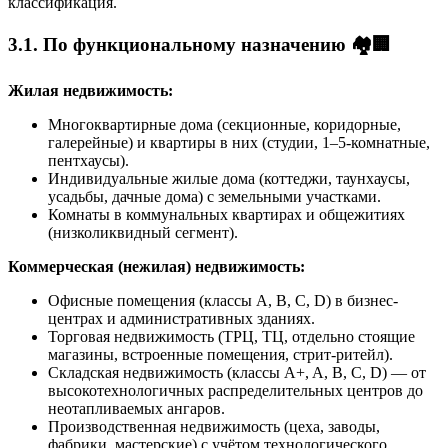
классификация.
3.1. По функциональному назначению 🏘️🏢
Жилая недвижимость:
Многоквартирные дома (секционные, коридорные,
галерейные) и квартиры в них (студии, 1–5-комнатные,
пентхаусы).
Индивидуальные жилые дома (коттеджи, таунхаусы,
усадьбы, дачные дома) с земельными участками.
Комнаты в коммунальных квартирах и общежитиях
(низколиквидный сегмент).
Коммерческая (нежилая) недвижимость:
Офисные помещения (классы A, B, C, D) в бизнес-
центрах и административных зданиях.
Торговая недвижимость (ТРЦ, ТЦ, отдельно стоящие
магазины, встроенные помещения, стрит-ритейл).
Складская недвижимость (классы A+, A, B, C, D) — от
высокотехнологичных распределительных центров до
неотапливаемых ангаров.
Производственная недвижимость (цеха, заводы,
фабрики, мастерские) с учётом технологического