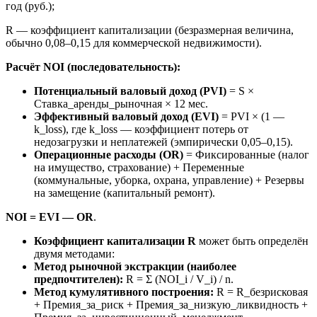
год (руб.);
R — коэффициент капитализации (безразмерная величина,
обычно 0,08–0,15 для коммерческой недвижимости).
Расчёт NOI (последовательность):
Потенциальный валовый доход (PVI)
= S ×
Ставка_аренды_рыночная × 12 мес.
Эффективный валовый доход (EVI)
= PVI × (1 —
k_loss), где k_loss — коэффициент потерь от
недозагрузки и неплатежей (эмпирически 0,05–0,15).
Операционные расходы (OR)
= Фиксированные (налог
на имущество, страхование) + Переменные
(коммунальные, уборка, охрана, управление) + Резервы
на замещение (капитальный ремонт).
NOI = EVI — OR
.
Коэффициент капитализации R
может быть определён
двумя методами:
Метод рыночной экстракции (наиболее
предпочтителен):
R = Σ (NOI_i / V_i) / n.
Метод кумулятивного построения:
R = R_безрисковая
+ Премия_за_риск + Премия_за_низкую_ликвидность +