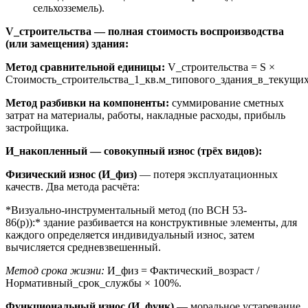
сельхозземель).
V_строительства — полная стоимость воспроизводства
(или замещения) здания:
Метод сравнительной единицы:
V_строительства = S ×
Стоимость_строительства_1_кв.м_типового_здания_в_текущих
Метод разбивки на компоненты:
суммирование сметных
затрат на материалы, работы, накладные расходы, прибыль
застройщика.
И_накопленный — совокупный износ (трёх видов):
Физический износ (И_физ)
— потеря эксплуатационных
качеств. Два метода расчёта:
*Визуально-инструментальный метод (по ВСН 53-
86(р)):* здание разбивается на конструктивные элементы, для
каждого определяется индивидуальный износ, затем
вычисляется средневзвешенный.
Метод срока жизни:
И_физ = Фактический_возраст /
Нормативный_срок_службы × 100%.
Функциональный износ (И_функ)
— моральное устаревание