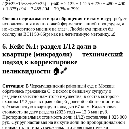
/ (8+25+15+8+6+7+25) = (640 + 2 125 + 1 125 + 720 + 480 + 490
+ 1 875) / 94 = 7 455 / 94 = 79,3% ≈ 79%.
Оценка недвижимости для обращения с иском в суд
требует
использования именно такой формализованной процедуры, а
не «экспертного мнения на глаз». Любой суд принял бы
ссылку на ВСН 53-86(р) как на легитимную методику. 📐
6. Кейс №1: раздел 1/12 доли в
квартире (микродоля) — технический
подход к корректировке
неликвидности 🏠🔗
Ситуация:
В Черемушкинский районный суд г. Москвы
обратилась гражданка С. с иском к бывшему супругу о
разделе совместно нажитого имущества, в состав которого
входила 1/12 доля в праве общей долевой собственности на
трёхкомнатную квартиру площадью 67 кв.м. Кадастровая
стоимость на дату раздела (2023 год) — 12,3 млн руб.
Пропорциональная стоимость доли (1/12) составляла 1 025 000
руб. Супруг настаивал на выкупе доли по пропорциональной
стоимости, истица утверждала, что доля практически