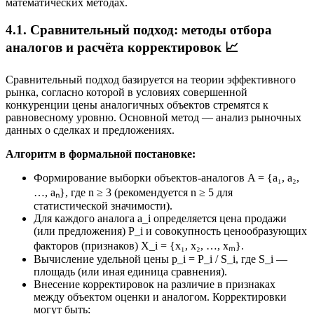
математических методах.
4.1. Сравнительный подход: методы отбора
аналогов и расчёта корректировок 📈
Сравнительный подход базируется на теории эффективного
рынка, согласно которой в условиях совершенной
конкуренции цены аналогичных объектов стремятся к
равновесному уровню. Основной метод — анализ рыночных
данных о сделках и предложениях.
Алгоритм в формальной постановке:
Формирование выборки объектов-аналогов A = {a₁, a₂,
…, aₙ}, где n ≥ 3 (рекомендуется n ≥ 5 для
статистической значимости).
Для каждого аналога a_i определяется цена продажи
(или предложения) P_i и совокупность ценообразующих
факторов (признаков) X_i = {x₁, x₂, …, xₘ}.
Вычисление удельной цены p_i = P_i / S_i, где S_i —
площадь (или иная единица сравнения).
Внесение корректировок на различие в признаках
между объектом оценки и аналогом. Корректировки
могут быть: