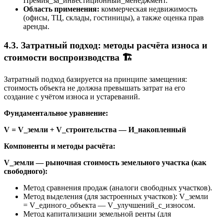
Премия_за_инвестиционный_менеджмент.
Область применения:
коммерческая недвижимость
(офисы, ТЦ, склады, гостиницы), а также оценка прав
аренды.
4.3. Затратный подход: методы расчёта износа и
стоимости воспроизводства 🏗️
Затратный подход базируется на принципе замещения:
стоимость объекта не должна превышать затрат на его
создание с учётом износа и устареваний.
Фундаментальное уравнение:
V = V_земли + V_строительства — И_накопленный
Компоненты и методы расчёта:
V_земли — рыночная стоимость земельного участка (как
свободного):
Метод сравнения продаж (аналоги свободных участков).
Метод выделения (для застроенных участков): V_земли
= V_единого_объекта — V_улучшений_с_износом.
Метод капитализации земельной ренты (для