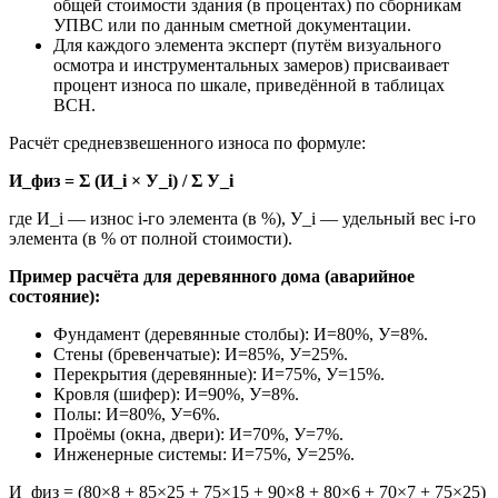
общей стоимости здания (в процентах) по сборникам
УПВС или по данным сметной документации.
Для каждого элемента эксперт (путём визуального
осмотра и инструментальных замеров) присваивает
процент износа по шкале, приведённой в таблицах
ВСН.
Расчёт средневзвешенного износа по формуле:
И_физ = Σ (И_i × У_i) / Σ У_i
где И_i — износ i-го элемента (в %), У_i — удельный вес i-го
элемента (в % от полной стоимости).
Пример расчёта для деревянного дома (аварийное
состояние):
Фундамент (деревянные столбы): И=80%, У=8%.
Стены (бревенчатые): И=85%, У=25%.
Перекрытия (деревянные): И=75%, У=15%.
Кровля (шифер): И=90%, У=8%.
Полы: И=80%, У=6%.
Проёмы (окна, двери): И=70%, У=7%.
Инженерные системы: И=75%, У=25%.
И_физ = (80×8 + 85×25 + 75×15 + 90×8 + 80×6 + 70×7 + 75×25)