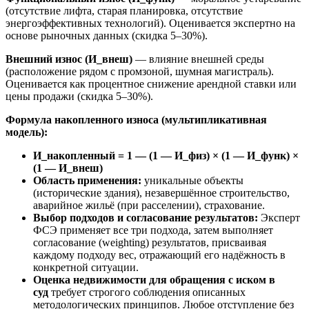
(отсутствие лифта, старая планировка, отсутствие
энергоэффективных технологий). Оценивается экспертно на
основе рыночных данных (скидка 5–30%).
Внешний износ (И_внеш)
— влияние внешней среды
(расположение рядом с промзоной, шумная магистраль).
Оценивается как процентное снижение арендной ставки или
цены продажи (скидка 5–30%).
Формула накопленного износа (мультипликативная
модель):
И_накопленный = 1 — (1 — И_физ) × (1 — И_функ) ×
(1 — И_внеш)
Область применения:
уникальные объекты
(исторические здания), незавершённое строительство,
аварийное жильё (при расселении), страхование.
Выбор подходов и согласование результатов:
Эксперт
ФСЭ применяет все три подхода, затем выполняет
согласование (weighting) результатов, присваивая
каждому подходу вес, отражающий его надёжность в
конкретной ситуации.
Оценка недвижимости для обращения с иском в
суд
требует строгого соблюдения описанных
методологических принципов. Любое отступление без