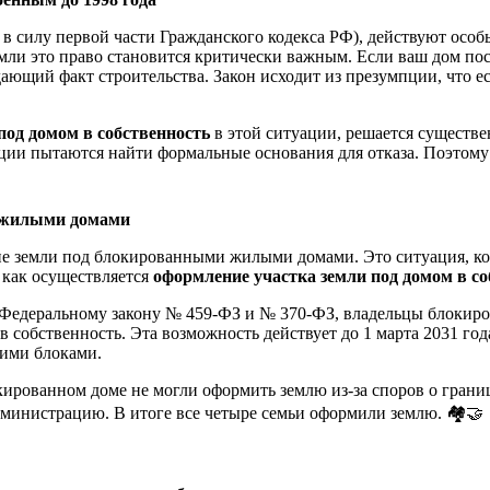
 в силу первой части Гражданского кодекса РФ), действуют особ
емли это право становится критически важным. Если ваш дом пос
ющий факт строительства. Закон исходит из презумпции, что есл
под домом в собственность
в этой ситуации, решается существе
рации пытаются найти формальные основания для отказа. Поэтому 
 жилыми домами
е земли под блокированными жилыми домами. Это ситуация, ког
, как осуществляется
оформление участка земли под домом в со
но Федеральному закону № 459-ФЗ и № 370-ФЗ, владельцы блокир
в собственность. Эта возможность действует до 1 марта 2031 г
ними блоками.
окированном доме не могли оформить землю из-за споров о гран
дминистрацию. В итоге все четыре семьи оформили землю. 🏘️🤝