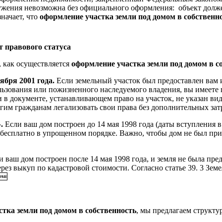
жения невозможна без официального оформления: объект должен
начает, что
оформление участка земли под домом в собственн
 правового статуса
, как осуществляется
оформление участка земли под домом в с
ября 2001 года.
Если земельный участок был предоставлен вам
льзования или пожизненного наследуемого владения, вы имеете 
ли в документе, устанавливающем право на участок, не указан ви
огим гражданам легализовать свои права без дополнительных затр
».
Если ваш дом построен до 14 мая 1998 года (даты вступления в
бесплатно в упрощенном порядке. Важно, чтобы дом не был при
и ваш дом построен после 14 мая 1998 года, и земля не была пре
рез выкуп по кадастровой стоимости. Согласно статье 39. 3 Зем
🆓
тка земли под домом в собственность
, мы предлагаем структ