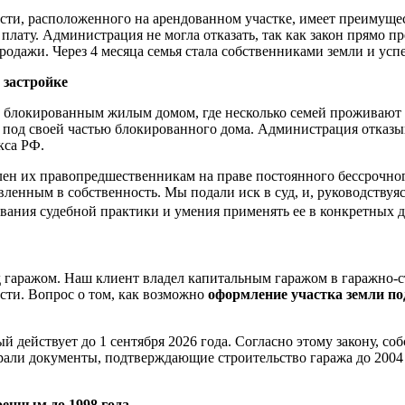
сти, расположенного на арендованном участке, имеет преимущес
 плату. Администрация не могла отказать, так как закон прямо 
родажи. Через 4 месяца семья стала собственниками земли и ус
 застройке
 блокированным жилым домом, где несколько семей проживают в
под своей частью блокированного дома. Администрация отказыва
кса РФ.
ен их правопредшественникам на праве постоянного бессрочного
вленным в собственность. Мы подали иск в суд, и, руководствуя
ания судебной практики и умения применять ее в конкретных де
 гаражом. Наш клиент владел капитальным гаражом в гаражно-с
сти. Вопрос о том, как возможно
оформление участка земли по
действует до 1 сентября 2026 года. Согласно этому закону, со
али документы, подтверждающие строительство гаража до 2004 г
енным до 1998 года