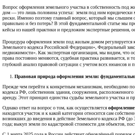
Вопрос оформления земельного участка в собственность под 
дом — это лишь половина успеха: земля под ним юридически м
риски. Именно поэтому главный вопрос, который мы слышим 
правильно и без потерь? В этой фундаментальной статье мы 
кейсы из нашей практики и предложим экспертные решения, ос
Процедура оформления земли под жилым домом регулируется к
Земельного кодекса Российской Федерации», Федеральный зако
недвижимости». Как экспертная организация, мы видим, что ос
права постоянно меняются, судебная практика развивается, и т
глубокий анализ правовой ситуации с учетом всех нюансов и 
Правовая природа оформления земли: фундаменталь
Прежде чем перейти к конкретным механизмам, необходимо пон
кодекса РФ, собственник здания, сооружения, расположенного 
аренду. Этот принцип единства судьбы земельного участка и п
Однако ответ на вопрос о том, как осуществляется
оформление 
находится участок и к какой категории относится сам собств
возникших до введения в действие Земельного кодекса РФ (до 3
года; выкуп земли по кадастровой стоимости для объектов, по
С 1 марта 2025 года в России действует обновлённый порядо