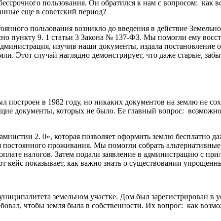
о бессрочного пользования. Он обратился к нам с вопросом: как
данные еще в советский период?
янного пользования возникло до введения в действие Земельног
сно пункту 9. 1 статьи 3 Закона № 137-ФЗ. Мы помогли ему вос
инистрация, изучив наши документы, издала постановление о п
ли. Этот случай наглядно демонстрирует, что даже старые, за
был построен в 1982 году, но никаких документов на землю не со
ющие документы, которых не было. Ее главный вопрос: возможн
амнистии 2. 0», которая позволяет оформить землю бесплатно д
для постоянного проживания. Мы помогли собрать альтернативн
 оплате налогов. Затем подали заявление в администрацию с п
т кейс показывает, как важно знать о существовании упрощенны
униципалитета земельном участке. Дом был зарегистрирован в ус
ребовал, чтобы земля была в собственности. Их вопрос: как воз