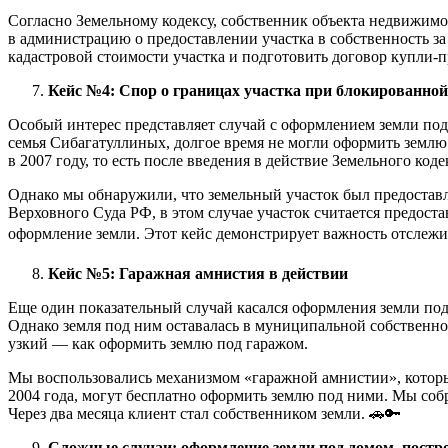
Согласно Земельному кодексу, собственник объекта недвижимо
в администрацию о предоставлении участка в собственность за
кадастровой стоимости участка и подготовить договор купли-п
Кейс №4: Спор о границах участка при блокированной
Особый интерес представляет случай с оформлением земли под
семья Сибагатуллиных, долгое время не могли оформить землю 
в 2007 году, то есть после введения в действие Земельного коде
Однако мы обнаружили, что земельный участок был предоставл
Верховного Суда РФ, в этом случае участок считается предоста
оформление земли. Этот кейс демонстрирует важность отслежив
Кейс №5: Гаражная амнистия в действии
Еще один показательный случай касался оформления земли под
Однако земля под ним оставалась в муниципальной собственно
узкий — как оформить землю под гаражом.
Мы воспользовались механизмом «гаражной амнистии», который 
2004 года, могут бесплатно оформить землю под ними. Мы собр
Через два месяца клиент стал собственником земли. 🚗🔑
Сложные случаи: оформление земли под домом, постро