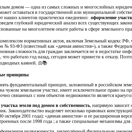
жилым домом — одна из самых сложных и многослойных юридичес
ожет оставаться в государственной или муниципальной собстве
от наших клиентов практически ежедневно:
оформление участк
проведем глубокий юридический анализ всех существующих зако
нованные на многолетнем опыте работы в сфере земельного пра
омплексом нормативных актов, включая Земельный кодекс РФ, 
н № 93-ФЗ (известный как «дачная амнистия»), а также Федера
новная сложность для граждан заключается не в недостатке инф
о, что работало год назад, сегодня может привести к отказу. По
подводных камней. ⚖️📚
ные принципы
ять фундаментальный принцип, заложенный в российском земель
на чужом земельном участке, имеет исключительное право на при
рочно связанных с ним объектов недвижимости является краеуго
участка земли под домом в собственность
, напрямую зависит о
енник. Законодательство выделяет несколько правовых конструк
0 октября 2001 года); «дачная амнистия» и ее расширенная версия
строенных после 1998 года ; а также специальные механизмы для
к оформления недвижимости, закреплённый Федеральным законо