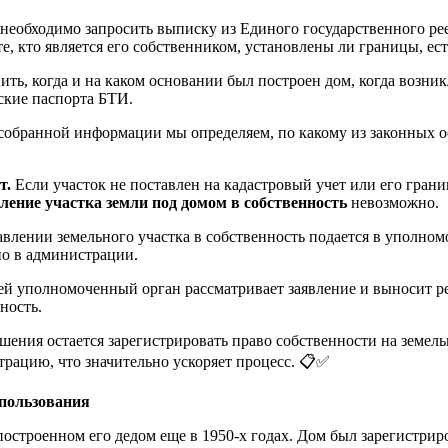
необходимо запросить выписку из Единого государственного ре
те, кто является его собственником, установлены ли границы, ес
ть, когда и на каком основании был построен дом, когда возник
ские паспорта БТИ.
собранной информации мы определяем, по какому из законных 
т.
Если участок не поставлен на кадастровый учет или его гран
ление участка земли под домом в собственность
невозможно.
тавлении земельного участка в собственность подается в упол
но в администрации.
ей уполномоченный орган рассматривает заявление и выносит р
ность.
шения остается зарегистрировать право собственности на земель
рацию, что значительно ускоряет процесс. 📋✅
 пользования
строенном его дедом еще в 1950-х годах. Дом был зарегистриров