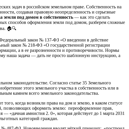
ких задач в российском земельном праве. Собственность на
нности, создавая правовую неопределенность и серьезные
а земли под домом в собственность
— как это сделать
нных способов оформления земли под домом, разберем сложные
ва. 🏠🔍
Федеральный закон № 137-ФЗ «О введении в действие
льный закон № 218-ФЗ «О государственной регистрации
ормации, а в ее разрозненности и противоречивости. Нормы
этому наша задача — дать не просто шаблонную инструкцию, а
ном законодательстве. Согласно статье 35 Земельного
обретение этого земельного участка в собственность или в
льным камнем всего земельного законодательства.
т того, когда возникли права на дом и землю, в каком статусе
ций, позволяющих оформить землю: переоформление прав,
 — «дачная амнистия 2. 0», которая действует до 1 марта 2031
 льготных категорий граждан.
м № 487-ФЗ. Нововведения вводят чёткий принцип: «построил