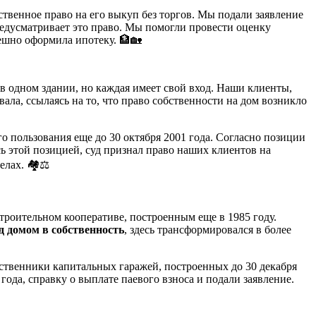
твенное право на его выкуп без торгов. Мы подали заявление
предусматривает это право. Мы помогли провести оценку
пешно оформила ипотеку. 🏦🏡
 одном здании, но каждая имеет свой вход. Наши клиенты,
ла, ссылаясь на то, что право собственности на дом возникло
 пользования еще до 30 октября 2001 года. Согласно позиции
сь этой позицией, суд признал право наших клиентов на
лах. 🏘️⚖️
троительном кооперативе, построенным еще в 1985 году.
д домом в собственность
, здесь трансформировался в более
бственники капитальных гаражей, построенных до 30 декабря
ода, справку о выплате паевого взноса и подали заявление.