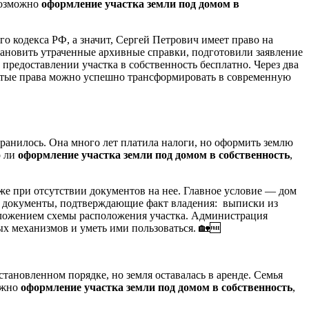
 возможно
оформление участка земли под домом в
о кодекса РФ, а значит, Сергей Петрович имеет право на
становить утраченные архивные справки, подготовили заявление
редоставлении участка в собственность бесплатно. Через два
бытые права можно успешно трансформировать в современную
хранилось. Она много лет платила налоги, но оформить землю
о ли
оформление участка земли под домом в собственность
,
аже при отсутствии документов на нее. Главное условие — дом
ые документы, подтверждающие факт владения: выписки из
риложением схемы расположения участка. Администрация
х механизмов и уметь ими пользоваться. 🏡🆓
тановленном порядке, но земля оставалась в аренде. Семья
можно
оформление участка земли под домом в собственность
,