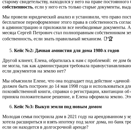
старому свидетельству, находился у него на праве постоянног
собственность
, если у него есть только старые документы, вы
Мы провели юридический анализ и установили, что право посто
бесплатное переоформление этого права в собственность согла
в администрацию и приложили все необходимые документы. Адм
месяца Сергей Петрович стал полноправным собственником зем
собственность, если знать правильный механизм. 📑🏆
Кейс №2: Дачная амнистия для дома 1980-х годов
Другой клиент, Елена, обратилась к нам с проблемой: ее дом 
не могла, так как администрация требовала правоустанавлива
если документов на землю нет?
Мы объяснили Елене, что она подпадает под действие «дачной 
должен быть построен до 14 мая 1998 года и использоваться 
похозяйственной книги, справки о регистрации, квитанции об
приняла положительное решение, и Елена оформила землю. Это
Кейс №3: Выкуп земли под новым домом
Молодая семья построила дом в 2021 году на арендованном у м
хотела расшириться и взять ипотеку под залог дома, но банк т
если он находится в долгосрочной аренде?