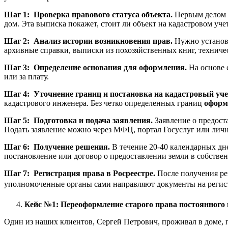
Шаг 1: Проверка правового статуса объекта.
Первым делом 
дом. Эта выписка покажет, стоит ли объект на кадастровом уче
Шаг 2: Анализ истории возникновения прав.
Нужно установи
архивные справки, выписки из похозяйственных книг, техниче
Шаг 3: Определение основания для оформления.
На основе 
или за плату.
Шаг 4: Уточнение границ и постановка на кадастровый уче
кадастрового инженера. Без четко определенных границ
оформ
Шаг 5: Подготовка и подача заявления.
Заявление о предос
Подать заявление можно через МФЦ, портал Госуслуг или лич
Шаг 6: Получение решения.
В течение 20-40 календарных дн
постановление или договор о предоставлении земли в собствен
Шаг 7: Регистрация права в Росреестре.
После получения ре
уполномоченные органы сами направляют документы на регист
Кейс №1: Переоформление старого права постоянного
Один из наших клиентов, Сергей Петрович, проживал в доме, по