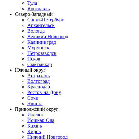
Тула
Ярославль
Северо-Западный
Санкт-Петербург
Архангельск
Вологда
Великий Новгород
Калининград
Мурманск
Петрозаводск
Псков
Сыктывкар
Южный округ
Астрахань
Волгоград
Краснодар
Ростов-на-Дону
Сочи
Элиста
Приволжский округ
Ижевск
Йошкар-Ола
Казань
Киров
Нижний Новгород