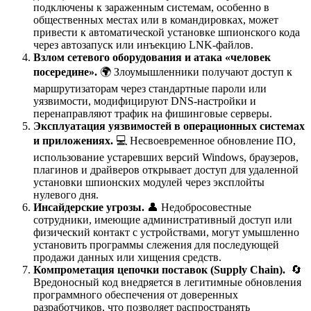
подключены к зараженным системам, особенно в
общественных местах или в командировках, может
привести к автоматической установке шпионского кода
через автозапуск или инъекцию LNK-файлов.
Взлом сетевого оборудования и атака «человек
посередине».
🌍 Злоумышленники получают доступ к
маршрутизаторам через стандартные пароли или
уязвимости, модифицируют DNS-настройки и
перенаправляют трафик на фишинговые серверы.
Эксплуатация уязвимостей в операционных системах
и приложениях.
💻 Несвоевременное обновление ПО,
использование устаревших версий Windows, браузеров,
плагинов и драйверов открывает доступ для удаленной
установки шпионских модулей через эксплойты
нулевого дня.
Инсайдерские угрозы.
👤 Недобросовестные
сотрудники, имеющие административный доступ или
физический контакт с устройствами, могут умышленно
установить программы слежения для последующей
продажи данных или хищения средств.
Компрометация цепочки поставок (Supply Chain).
🔄
Вредоносный код внедряется в легитимные обновления
программного обеспечения от доверенных
разработчиков, что позволяет распространять