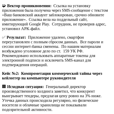
🧩
Вектор проникновения:
Ссылка на установку
приложения была получена через SMS-сообщение с текстом
«Ваш банковский аккаунт заблокирован, срочно обновите
приложение». Ссылка вела на поддельный сайт,
имитирующий Google Play. Сотрудник, не проверив адрес,
установил APK-файл.
✅
Результат:
Приложение удалено, смартфон
переустановлен с полным сбросом данных. Все пароли и
сессии интернет-банка сменены. По нашим материалам
возбуждено уголовное дело по ст. 159 УК РФ.
Рекомендовано использовать аппаратные токены для
электронной подписи и исключить SMS-канал для
подтверждения операций.
Кейс №2: Компрометация коммерческой тайны через
кейлоггер на компьютере руководителя
🏢
Исходная ситуация:
Генеральный директор
производственного холдинга заметил, что конкурент
выигрывает тендеры, предлагая цену ровно на 3% ниже.
Утечка данных происходила регулярно, но физические
носители и облачные хранилища не показывали
подозрительной активности.