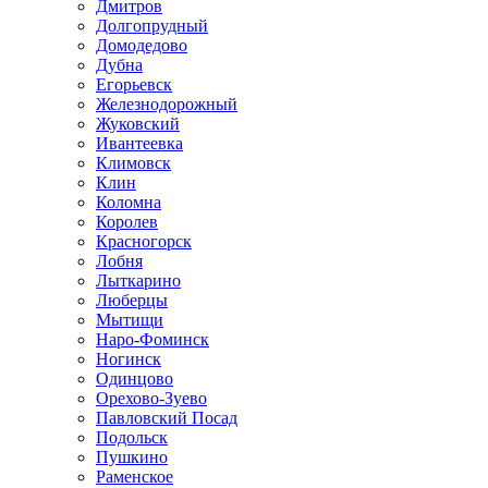
Дмитров
Долгопрудный
Домодедово
Дубна
Егорьевск
Железнодорожный
Жуковский
Ивантеевка
Климовск
Клин
Коломна
Королев
Красногорск
Лобня
Лыткарино
Люберцы
Мытищи
Наро-Фоминск
Ногинск
Одинцово
Орехово-Зуево
Павловский Посад
Подольск
Пушкино
Раменское