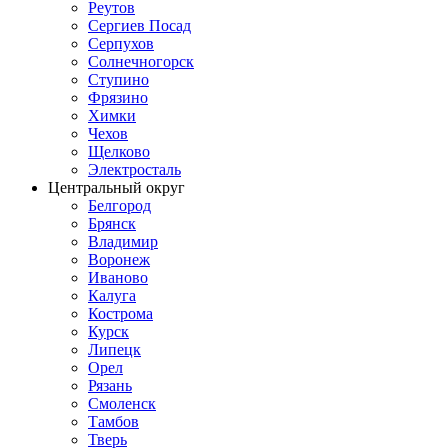
Реутов
Сергиев Посад
Серпухов
Солнечногорск
Ступино
Фрязино
Химки
Чехов
Щелково
Электросталь
Центральный округ
Белгород
Брянск
Владимир
Воронеж
Иваново
Калуга
Кострома
Курск
Липецк
Орел
Рязань
Смоленск
Тамбов
Тверь