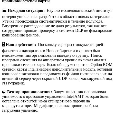
прошивки сетевой карты
🏭
Исходная ситуация:
Научно-исследовательский институт
потерял уникальные разработки в области новых материалов.
Утечка происходила систематически в течение полугода.
Внутреннее расследование не дало результатов, так как все
сотрудники прошли проверку, а системы DLP не фиксировали
копирование файлов.
🖥️
Наши действия:
Поскольку серверы с документацией
физически находились в Новосибирске и их вывоз был
невозможен, мы организовали выездную группу. Поиск
программ слежения на аппаратном уровне включал анализ
прошивки сетевых карт. Было обнаружено, что в Option ROM
сетевой карты Intel внедрен дополнительный модуль, который
копировал заголовки передаваемых файлов и отправлял их на
внешний сервер через скрытый UDP-канал, маскируемый под
NTP-трафик.
🧩
Вектор проникновения:
Злоумышленник использовал
уязвимость в протоколе управления Intel AMT, которая была
оставлена открытой из-за стандартного пароля на
маршрутизаторе. Модифицированная прошивка была
загружена удаленно.