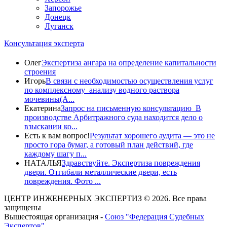
Запорожье
Донецк
Луганск
Консультация эксперта
Олег
Экспертиза ангара на определение капитальности
строения
Игорь
В связи с необходимостью осуществления услуг
по комплексному анализу водного раствора
мочевины(A...
Екатерина
Запрос на письменную консультацию В
производстве Арбитражного суда находится дело о
взыскании ко...
Есть к вам вопрос!
Результат хорошего аудита — это не
просто гора бумаг, а готовый план действий, где
каждому шагу п...
НАТАЛЬЯ
Здравствуйте. Экспертиза повреждения
двери. Отгибали металлические двери, есть
повреждения. Фото ...
ЦЕНТР ИНЖЕНЕРНЫХ ЭКСПЕРТИЗ © 2026. Все права
защищены
Вышестоящая организация -
Союз "Федерация Судебных
Экспертов"