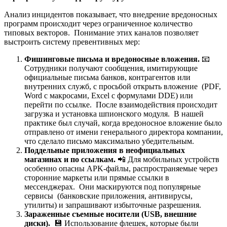
Анализ инцидентов показывает, что внедрение вредоносных
программ происходит через ограниченное количество
типовых векторов. Понимание этих каналов позволяет
выстроить систему превентивных мер:
Фишинговые письма и вредоносные вложения.
📧
Сотрудники получают сообщения, имитирующие
официальные письма банков, контрагентов или
внутренних служб, с просьбой открыть вложение (PDF,
Word с макросами, Excel с формулами DDE) или
перейти по ссылке. После взаимодействия происходит
загрузка и установка шпионского модуля. В нашей
практике был случай, когда вредоносное вложение было
отправлено от имени генерального директора компании,
что сделало письмо максимально убедительным.
Поддельные приложения в неофициальных
магазинах и по ссылкам.
📲 Для мобильных устройств
особенно опасны APK-файлы, распространяемые через
сторонние маркеты или прямые ссылки в
мессенджерах. Они маскируются под популярные
сервисы (банковские приложения, антивирусы,
утилиты) и запрашивают избыточные разрешения.
Зараженные съемные носители (USB, внешние
диски).
💾 Использование флешек, которые были