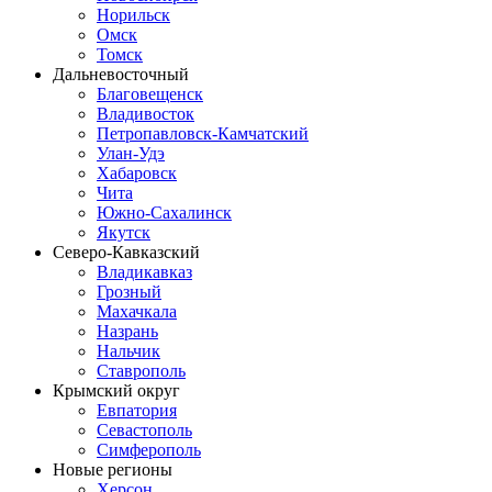
Норильск
Омск
Томск
Дальневосточный
Благовещенск
Владивосток
Петропавловск-Камчатский
Улан-Удэ
Хабаровск
Чита
Южно-Сахалинск
Якутск
Северо-Кавказский
Владикавказ
Грозный
Махачкала
Назрань
Нальчик
Ставрополь
Крымский округ
Евпатория
Севастополь
Симферополь
Новые регионы
Херсон