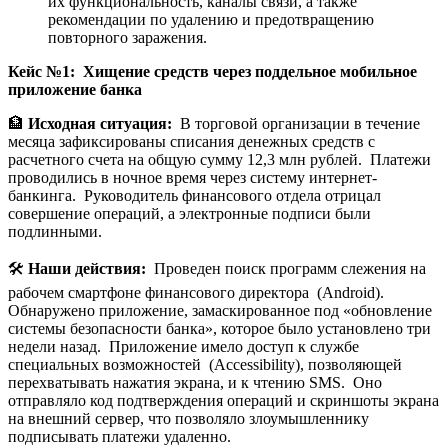
их функциональность, каналы связи, а также
рекомендации по удалению и предотвращению
повторного заражения.
Кейс №1: Хищение средств через поддельное мобильное
приложение банка
🏦
Исходная ситуация:
В торговой организации в течение
месяца зафиксированы списания денежных средств с
расчетного счета на общую сумму 12,3 млн рублей. Платежи
проводились в ночное время через систему интернет-
банкинга. Руководитель финансового отдела отрицал
совершение операций, а электронные подписи были
подлинными.
🛠️
Наши действия:
Проведен поиск программ слежения на
рабочем смартфоне финансового директора (Android).
Обнаружено приложение, замаскированное под «обновление
системы безопасности банка», которое было установлено три
недели назад. Приложение имело доступ к службе
специальных возможностей (Accessibility), позволяющей
перехватывать нажатия экрана, и к чтению SMS. Оно
отправляло код подтверждения операций и скриншоты экрана
на внешний сервер, что позволяло злоумышленнику
подписывать платежи удаленно.