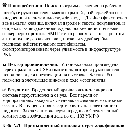
🕵️
Наши действия:
Поиск программ слежения на рабочем
ноутбуке руководителя выявил скрытый драйвер-кейлоггер,
внедренный в системную службу ввода. Драйвер фиксировал
все нажатия клавиш, включая пароли и тексты документов, и
отправлял зашифрованный журнал на внешний почтовый
сервер через протокол SMTP с интервалом в 1 час. При этом
антивирус не давал сигналов, поскольку драйвер был
подписан действительным сертификатом,
скомпрометированным через уязвимость в инфраструктуре
PKI.
🧩
Вектор проникновения:
Установка была произведена
через зараженный USB-накопитель, который руководитель
использовал для презентации на выставке. Флешка была
подменена злоумышленниками в ходе мероприятия.
✅
Результат:
Вредоносный драйвер деинсталлирован,
система переустановлена с нуля. Все пароли от
корпоративных аккаунтов сменены, отозваны все активные
сессии. Выпущены новые сертификаты для электронной
подписи. Заключение эксперта передано в Следственный
комитет для возбуждения дела по ст. 183 УК РФ.
Кейс №3: Промышленный шпионаж через модификацию