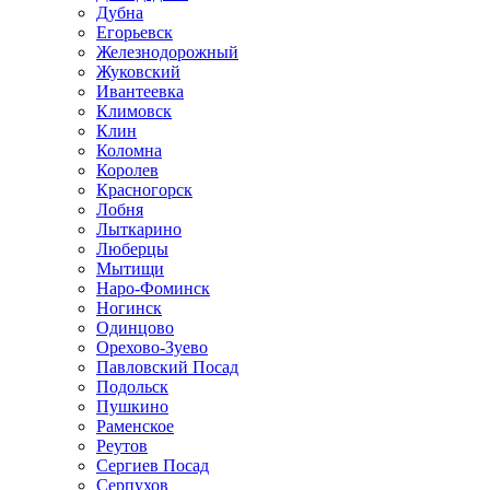
Дубна
Егорьевск
Железнодорожный
Жуковский
Ивантеевка
Климовск
Клин
Коломна
Королев
Красногорск
Лобня
Лыткарино
Люберцы
Мытищи
Наро-Фоминск
Ногинск
Одинцово
Орехово-Зуево
Павловский Посад
Подольск
Пушкино
Раменское
Реутов
Сергиев Посад
Серпухов