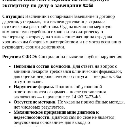
экспертизу по делу о завещании 📜⚖️
Ситуация:
Наследники оспаривали завещание и договор
дарения, утверждая, что наследодательница страдала
психическим расстройством. Суд назначил посмертную
комплексную судебно-психолого-психиатрическую
экспертизу, которая дала заключение: женщина страдала
хроническим бредовым расстройством и не могла осознанно
руководить своими действиями.
Рецензия СФСЭ:
Специалисты выявили грубые нарушения:
Неполный состав комиссии.
Для ответа на вопрос о
влиянии лекарств требовался клинический фармаколог,
для оценки неврологического статуса — невролог. Оба
отсутствовали.
Нарушение формы.
Подписка об уголовной
ответственности оформлена после составления
заключения — нарушение ст. 14 ФЗ №73-ФЗ.
Отсутствие методик.
Не указаны применённые методы,
нет числовых результатов.
Механическое приравнивание диагноза к
недееспособности.
Диагноз сам по себе не является
безусловным основанием для вывода о