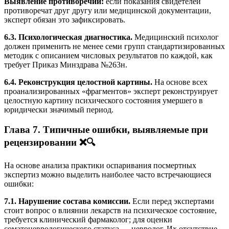
Выявление противоречий:
если показания свидетелей
противоречат друг другу или медицинской документации,
эксперт обязан это зафиксировать.
6.3. Психологическая диагностика.
Медицинский психолог
должен применить не менее семи групп стандартизированных
методик с описанием числовых результатов по каждой, как
требует Приказ Минздрава №263н.
6.4. Реконструкция целостной картины.
На основе всех
проанализированных «фрагментов» эксперт реконструирует
целостную картину психического состояния умершего в
юридически значимый период.
Глава 7. Типичные ошибки, выявляемые при
рецензировании ❌🔍
На основе анализа практики оспаривания посмертных
экспертиз можно выделить наиболее часто встречающиеся
ошибки:
7.1. Нарушение состава комиссии.
Если перед экспертами
стоит вопрос о влиянии лекарств на психическое состояние,
требуется клинический фармаколог; для оценки
соматоневрологического статуса — невролог. Их отсутствие