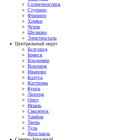
Солнечногорск
Ступино
Фрязино
Химки
Чехов
Щелково
Электросталь
Центральный округ
Белгород
Брянск
Владимир
Воронеж
Иваново
Калуга
Кострома
Курск
Липецк
Орел
Рязань
Смоленск
Тамбов
Тверь
Тула
Ярославль
Северо-Западный