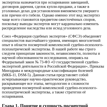
экспертиза назначается при оспаривании завещаний,
договоров дарения, сделок купли-продажи, а также в
уголовных делах для установления вменяемости умершего
или причин его гибели. Однако именно этот вид экспертиз
чаще всего становится предметом ожесточённых споров,
поскольку выводы экспертов могут кардинально изменить
распределение наследства или исход уголовного дела.
Союз «Федерация судебных экспертов» (СФСЭ) объединяет
специалистов высочайшего уровня, имеющих многолетний
опыт в области посмертной комплексной судебно-психолого-
психиатрической экспертизы. В нашей работе мы строго
следуем принципам законности, независимости, полноты и
научной обоснованности исследования, опираясь на
Федеральный закон № 73-ФЗ «О государственной судебно-
экспертной деятельности в Российской Федерации», Приказы
Минздрава и международные классификации болезней
(МКБ-11, DSM-5). Данная статья представляет собой
исчерпывающее научно-практическое руководство,
раскрывающее все этапы, методологию и сложности
проведения посмертной комплексной судебно-психолого-
психиатрической экспертизы, а также стратегии её
оспаривания.
Глава 1. Понятие и сущность посмертной