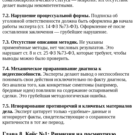
делает выводы некомпетентными.
7.2. Нарушение процессуальной формы.
Подписка об
уголовной ответственности должна быть оформлена
до
начала
работы эксперта (ст. 14 ФЗ №73-ФЗ). Оформление её после
составления заключения — грубейшее нарушение.
7.3. Отсутствие описания методик.
Не указаны
применённые методы, нет числовых результатов. Это
нарушает ст. 8 и ст. 25 ФЗ №73-ФЗ, которые требуют, чтобы
выводы можно было проверить.
7.4. Механическое приравнивание диагноза к
недееспособности.
Эксперты делают вывод о неспособности
понимать свои действия исключительно по факту диагноза,
без анализа того, как конкретные симптомы (например,
бредовые идеи) повлияли на содержание оспариваемой
сделки. Это грубейшая методологическая ошибка.
7.5. Игнорирование противоречий и ключевых материалов
дела.
Эксперт цитирует только «удобные» данные и
игнорирует факты, свидетельствующие о сохранности
критичности в тот же период.
Глава 8. Кейс №1: Рецензия на посмертную