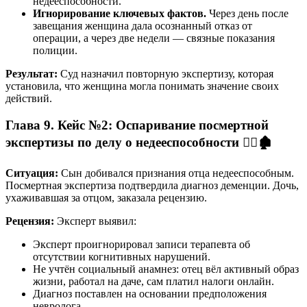
недееспособности.
Игнорирование ключевых фактов.
Через день после
завещания женщина дала осознанный отказ от
операции, а через две недели — связные показания
полиции.
Результат:
Суд назначил повторную экспертизу, которая
установила, что женщина могла понимать значение своих
действий.
Глава 9. Кейс №2: Оспаривание посмертной
экспертизы по делу о недееспособности 👨‍⚖️🏚️
Ситуация:
Сын добивался признания отца недееспособным.
Посмертная экспертиза подтвердила диагноз деменции. Дочь,
ухаживавшая за отцом, заказала рецензию.
Рецензия:
Эксперт выявил:
Эксперт проигнорировал записи терапевта об
отсутствии когнитивных нарушений.
Не учтён социальный анамнез: отец вёл активный образ
жизни, работал на даче, сам платил налоги онлайн.
Диагноз поставлен на основании предположения
невролога.