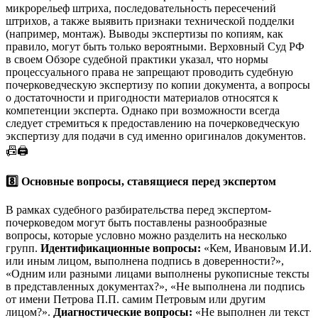
микрорельеф штриха, последовательность пересечений
штрихов, а также выявить признаки технической подделки
(например, монтаж). Выводы экспертизы по копиям, как
правило, могут быть только вероятными. Верховный Суд РФ
в своем Обзоре судебной практики указал, что нормы
процессуального права не запрещают проводить судебную
почерковедческую экспертизу по копии документа, а вопросы
о достаточности и пригодности материалов относятся к
компетенции эксперта. Однако при возможности всегда
следует стремиться к предоставлению на почерковедческую
экспертизу для подачи в суд именно оригиналов документов.
📠🖨️
8️⃣ Основные вопросы, ставящиеся перед экспертом
В рамках судебного разбирательства перед экспертом-
почерковедом могут быть поставлены разнообразные
вопросы, которые условно можно разделить на несколько
групп.
Идентификационные вопросы:
«Кем, Ивановым И.И.
или иным лицом, выполнена подпись в доверенности?»,
«Одним или разными лицами выполнены рукописные тексты
в представленных документах?», «Не выполнена ли подпись
от имени Петрова П.П. самим Петровым или другим
лицом?».
Диагностические вопросы:
«Не выполнен ли текст