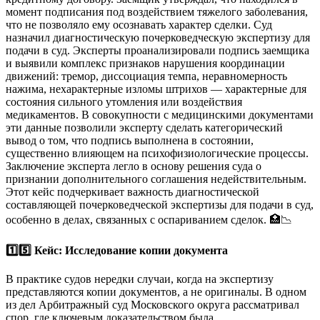
момент подписания под воздействием тяжелого заболевания,
что не позволяло ему осознавать характер сделки. Суд
назначил диагностическую почерковедческую экспертизу для
подачи в суд. Эксперты проанализировали подпись заемщика
и выявили комплекс признаков нарушения координации
движений: тремор, диссоциация темпа, неравномерность
нажима, нехарактерные изломы штрихов — характерные для
состояния сильного утомления или воздействия
медикаментов. В совокупности с медицинскими документами
эти данные позволили эксперту сделать категорический
вывод о том, что подпись выполнена в состоянии,
существенно влияющем на психофизиологические процессы.
Заключение эксперта легло в основу решения суда о
признании дополнительного соглашения недействительным.
Этот кейс подчеркивает важность диагностической
составляющей почерковедческой экспертизы для подачи в суд,
особенно в делах, связанных с оспариванием сделок. 🏥📉
1️⃣5️⃣ Кейс: Исследование копии документа
В практике судов нередки случаи, когда на экспертизу
представляются копии документов, а не оригиналы. В одном
из дел Арбитражный суд Московского округа рассматривал
спор, где ключевым доказательством была