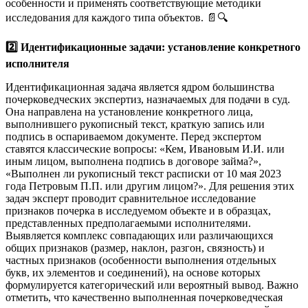
особенности и применять соответствующие методики
исследования для каждого типа объектов. 📄🔍
2️⃣ Идентификационные задачи: установление конкретного
исполнителя
Идентификационная задача является ядром большинства
почерковедческих экспертиз, назначаемых для подачи в суд.
Она направлена на установление конкретного лица,
выполнившего рукописный текст, краткую запись или
подпись в оспариваемом документе. Перед экспертом
ставятся классические вопросы: «Кем, Ивановым И.И. или
иным лицом, выполнена подпись в договоре займа?»,
«Выполнен ли рукописный текст расписки от 10 мая 2023
года Петровым П.П. или другим лицом?». Для решения этих
задач эксперт проводит сравнительное исследование
признаков почерка в исследуемом объекте и в образцах,
представленных предполагаемыми исполнителями.
Выявляется комплекс совпадающих или различающихся
общих признаков (размер, наклон, разгон, связность) и
частных признаков (особенности выполнения отдельных
букв, их элементов и соединений), на основе которых
формулируется категорический или вероятный вывод. Важно
отметить, что качественно выполненная почерковедческая