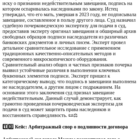
иску о признании недействительным завещания, подпись на
котором оспаривалась наследниками по закону. Истец
утверждал, что его мать, умершая в 2023 году, не подписывала
завещание, составленное в пользу другого лица. Суд назначил
судебную почерковедческую экспертизу для подачи в суд,
предоставив эксперту оригинал завещания и обширный архив
свободных образцов подписи наследодателя из различных
банковских документов и личных писем. Эксперт провел
детальное сравнительное исследование с применением
традиционных качественно-описательных методов и
современного микроскопического оборудования.
Сравнительный анализ общих и частных признаков почерка
выявил устойчивые различия в выполнении ключевых
буквенных элементов подписи. Эксперт пришел к
категорическому выводу, что подпись в завещании выполнена
не наследодателем, а другим лицом с подражанием. На
основании этого заключения суд признал завещание
недействительным. Данный случай демонстрирует, как
грамотно проведенная почерковедческая экспертиза для
подачи в суд может защитить права наследников и
восстановить справедливость. 📜⚖️
1️⃣3️⃣ Кейс: Арбитражный спор о подлинности договора