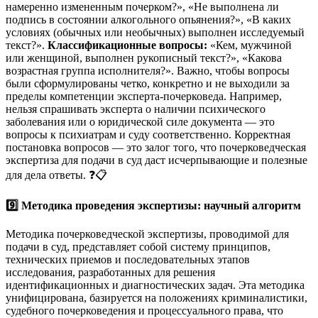
намеренно измененным почерком?», «Не выполнена ли
подпись в состоянии алкогольного опьянения?», «В каких
условиях (обычных или необычных) выполнен исследуемый
текст?».
Классификационные вопросы:
«Кем, мужчиной
или женщиной, выполнен рукописный текст?», «Какова
возрастная группа исполнителя?». Важно, чтобы вопросы
были сформулированы четко, конкретно и не выходили за
пределы компетенции эксперта-почерковеда. Например,
нельзя спрашивать эксперта о наличии психического
заболевания или о юридической силе документа — это
вопросы к психиатрам и суду соответственно. Корректная
постановка вопросов — это залог того, что почерковедческая
экспертиза для подачи в суд даст исчерпывающие и полезные
для дела ответы. ❓📋
9️⃣ Методика проведения экспертизы: научный алгоритм
Методика почерковедческой экспертизы, проводимой для
подачи в суд, представляет собой систему принципов,
технических приемов и последовательных этапов
исследования, разработанных для решения
идентификационных и диагностических задач. Эта методика
унифицирована, базируется на положениях криминалистики,
судебного почерковедения и процессуального права, что