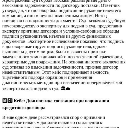
Арбитражный суд города Москвы рассматривал дело о
взыскании задолженности по договору поставки. Ответчик
утверждал, что договор был подписан не руководителем его
компании, а иным неуполномоченным лицом. Истец
настаивал на подлинности документа. Суд назначил судебную
почерковедческую экспертизу для подачи в суд, предоставив
эксперту оригинал договора и условно-свободные образцы
подписи руководителя, изъятые из других финансовых
документов. Экспертное исследование показало, что подпись
в договоре имитирует подпись руководителя, однако
выполнена другим лицом. Были выявлены признаки
замедленного темпа движений и неестественной траектории,
характерные для подражания. На основании этого заключения
суд отказал во взыскании задолженности, признав договор
недействительным. Этот кейс подчеркивает важность
тщательного подбора образцов и применения
диагностических методик при назначении почерковедческой
экспертизы для подачи в суд. 🏛️💼
1️⃣4️⃣ Кейс: Диагностика состояния при подписании
кредитного договора
В еще одном деле рассматривался спор о признании
недействительным дополнительного соглашения к
кредитному договору. Заемщик утверждал, что находился в