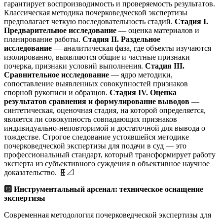
гарантирует воспроизводимость и проверяемость результатов.
Классическая методика почерковедческой экспертизы
предполагает четкую последовательность стадий.
Стадия I.
Предварительное исследование
— оценка материалов и
планирование работы.
Стадия II. Раздельное
исследование
— аналитическая фаза, где объекты изучаются
изолированно, выявляются общие и частные признаки
почерка, признаки условий выполнения.
Стадия III.
Сравнительное исследование
— ядро методики,
сопоставление выявленных совокупностей признаков
спорной рукописи и образцов.
Стадия IV. Оценка
результатов сравнения и формулирование выводов
—
синтетическая, оценочная стадия, на которой определяется,
является ли совокупность совпадающих признаков
индивидуально-неповторимой и достаточной для вывода о
тождестве. Строгое следование устоявшейся методике
почерковедческой экспертизы для подачи в суд — это
профессиональный стандарт, который трансформирует работу
эксперта из субъективного суждения в объективное научное
доказательство. 🧬📐
🔟
Инструментальный арсенал: техническое оснащение
экспертизы
Современная методология почерковедческой экспертизы для