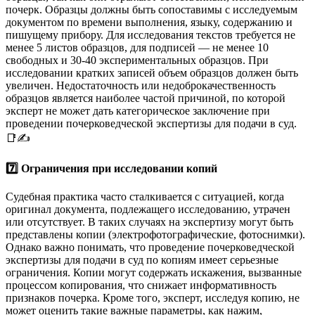
почерк. Образцы должны быть сопоставимы с исследуемым
документом по времени выполнения, языку, содержанию и
пишущему прибору. Для исследования текстов требуется не
менее 5 листов образцов, для подписей — не менее 10
свободных и 30-40 экспериментальных образцов. При
исследовании кратких записей объем образцов должен быть
увеличен. Недостаточность или недоброкачественность
образцов является наиболее частой причиной, по которой
эксперт не может дать категорическое заключение при
проведении почерковедческой экспертизы для подачи в суд.
📑✍️
7️⃣ Ограничения при исследовании копий
Судебная практика часто сталкивается с ситуацией, когда
оригинал документа, подлежащего исследованию, утрачен
или отсутствует. В таких случаях на экспертизу могут быть
представлены копии (электрофотографические, фотоснимки).
Однако важно понимать, что проведение почерковедческой
экспертизы для подачи в суд по копиям имеет серьезные
ограничения. Копии могут содержать искажения, вызванные
процессом копирования, что снижает информативность
признаков почерка. Кроме того, эксперт, исследуя копию, не
может оценить такие важные параметры, как нажим,