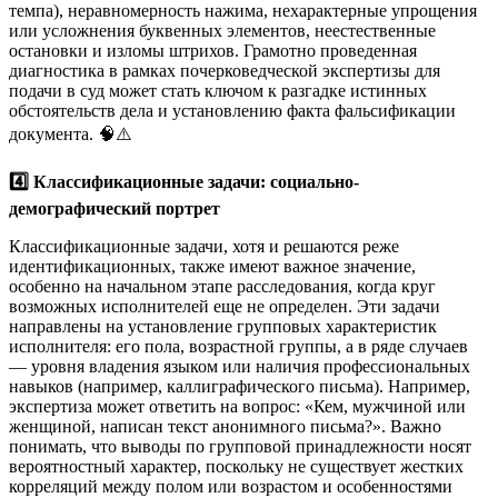
темпа), неравномерность нажима, нехарактерные упрощения
или усложнения буквенных элементов, неестественные
остановки и изломы штрихов. Грамотно проведенная
диагностика в рамках почерковедческой экспертизы для
подачи в суд может стать ключом к разгадке истинных
обстоятельств дела и установлению факта фальсификации
документа. 🧠⚠️
4️⃣ Классификационные задачи: социально-
демографический портрет
Классификационные задачи, хотя и решаются реже
идентификационных, также имеют важное значение,
особенно на начальном этапе расследования, когда круг
возможных исполнителей еще не определен. Эти задачи
направлены на установление групповых характеристик
исполнителя: его пола, возрастной группы, а в ряде случаев
— уровня владения языком или наличия профессиональных
навыков (например, каллиграфического письма). Например,
экспертиза может ответить на вопрос: «Кем, мужчиной или
женщиной, написан текст анонимного письма?». Важно
понимать, что выводы по групповой принадлежности носят
вероятностный характер, поскольку не существует жестких
корреляций между полом или возрастом и особенностями