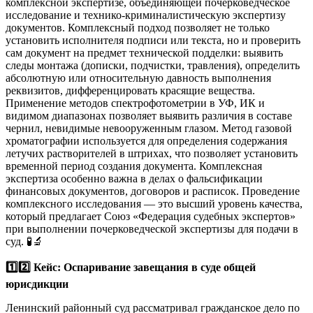
комплексной экспертизе, объединяющей почерковедческое
исследование и технико-криминалистическую экспертизу
документов. Комплексный подход позволяет не только
установить исполнителя подписи или текста, но и проверить
сам документ на предмет технической подделки: выявить
следы монтажа (дописки, подчистки, травления), определить
абсолютную или относительную давность выполнения
реквизитов, дифференцировать красящие вещества.
Применение методов спектрофотометрии в УФ, ИК и
видимом диапазонах позволяет выявить различия в составе
чернил, невидимые невооруженным глазом. Метод газовой
хроматографии используется для определения содержания
летучих растворителей в штрихах, что позволяет установить
временной период создания документа. Комплексная
экспертиза особенно важна в делах о фальсификации
финансовых документов, договоров и расписок. Проведение
комплексного исследования — это высший уровень качества,
который предлагает Союз «Федерация судебных экспертов»
при выполнении почерковедческой экспертизы для подачи в
суд. 🧪🔬
1️⃣2️⃣ Кейс: Оспаривание завещания в суде общей
юрисдикции
Ленинский районный суд рассматривал гражданское дело по