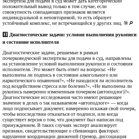
экспертиза для подачи в суд может дать категорический
положительный вывод только в том случае, если
совокупность совпадающих признаков является
индивидуальной и неповторимой, то есть образует
устойчивый комплекс, не встречающийся у других лиц. 🎯🔎
3️⃣ Диагностические задачи: условия выполнения рукописи
и состояние исполнителя
Диагностические задачи, решаемые в рамках
почерковедческой экспертизы для подачи в суд, направлены
на установление условий выполнения рукописи и состояния
исполнителя. Это может быть ответ на вопросы: «Не
выполнена ли подпись в состоянии алкогольного или
наркотического опьянения?», «Не находился ли исполнитель
под воздействием стресса или болезни?», «Не выполнена ли
рукопись намеренно измененным почерком (автоподлог)?».
Диагностические исследования часто имеют решающее
значение в делах о так называемом «автоподлоге» — когда
лицо подписывает документ, намеренно искажая свой почерк,
чтобы впоследствии отказаться от подписи, или когда
существует версия о том, что документ был написан под
принуждением. В таких случаях эксперт анализирует
признаки, свидетельствующие о сбивающих факторах:
нарушение координации движений (тремор, диссоциация