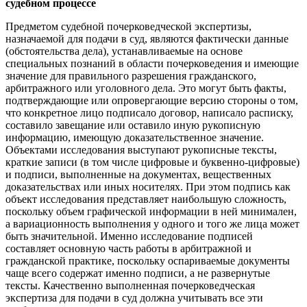
судебном процессе
Предметом судебной почерковедческой экспертизы,
назначаемой для подачи в суд, являются фактически данные
(обстоятельства дела), устанавливаемые на основе
специальных познаний в области почерковедения и имеющие
значение для правильного разрешения гражданского,
арбитражного или уголовного дела. Это могут быть факты,
подтверждающие или опровергающие версию стороны о том,
что конкретное лицо подписало договор, написало расписку,
составило завещание или оставило иную рукописную
информацию, имеющую доказательственное значение.
Объектами исследования выступают рукописные тексты,
краткие записи (в том числе цифровые и буквенно-цифровые)
и подписи, выполненные на документах, вещественных
доказательствах или иных носителях. При этом подпись как
объект исследования представляет наибольшую сложность,
поскольку объем графической информации в ней минимален,
а вариационность выполнения у одного и того же лица может
быть значительной. Именно исследование подписей
составляет основную часть работы в арбитражной и
гражданской практике, поскольку оспариваемые документы
чаще всего содержат именно подписи, а не развернутые
тексты. Качественно выполненная почерковедческая
экспертиза для подачи в суд должна учитывать все эти