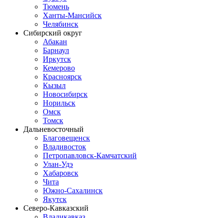
Тюмень
Ханты-Мансийск
Челябинск
Сибирский округ
Абакан
Барнаул
Иркутск
Кемерово
Красноярск
Кызыл
Новосибирск
Норильск
Омск
Томск
Дальневосточный
Благовещенск
Владивосток
Петропавловск-Камчатский
Улан-Удэ
Хабаровск
Чита
Южно-Сахалинск
Якутск
Северо-Кавказский
Владикавказ