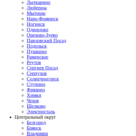
Лыткарино
Люберцы
Мытищи
Наро-Фоминск
Ногинск
Одинцово
Орехово-Зуево
Павловский Посад
Подольск
Пушкино
Раменское
Реутов
Сергиев Посад
Серпухов
Солнечногорск
Ступино
Фрязино
Химки
Чехов
Щелково
Электросталь
Центральный округ
Белгород
Брянск
Владимир