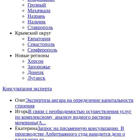
Грозный
Махачкала
Назрань
Нальчик
Ставрополь
Крымский округ
Евпатория
Севастополь
Симферополь
Новые регионы
Херсон
Запорожье
Донецк
Луганск
Консультация эксперта
Олег
Экспертиза ангара на определение капитальности
строения
Игорь
В связи с необходимостью осуществления услуг
по комплексному анализу водного раствора
мочевины(A...
Екатерина
Запрос на письменную консультацию В
производстве Арбитражного суда находится дело о
взыскании ко...