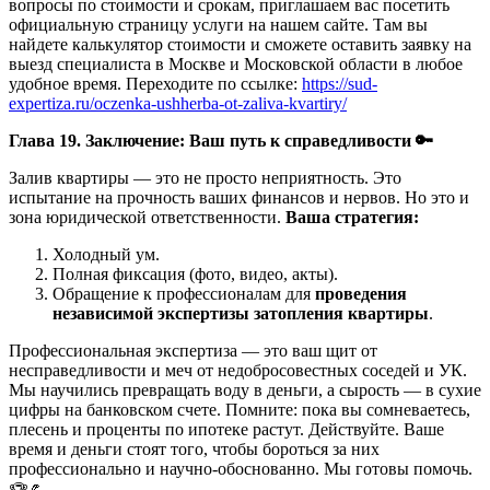
вопросы по стоимости и срокам, приглашаем вас посетить
официальную страницу услуги на нашем сайте. Там вы
найдете калькулятор стоимости и сможете оставить заявку на
выезд специалиста в Москве и Московской области в любое
удобное время. Переходите по ссылке:
https://sud-
expertiza.ru/oczenka-ushherba-ot-zaliva-kvartiry/
Глава 19. Заключение: Ваш путь к справедливости
🔑
Залив квартиры — это не просто неприятность. Это
испытание на прочность ваших финансов и нервов. Но это и
зона юридической ответственности.
Ваша стратегия:
Холодный ум.
Полная фиксация (фото, видео, акты).
Обращение к профессионалам для
проведения
независимой экспертизы затопления квартиры
.
Профессиональная экспертиза — это ваш щит от
несправедливости и меч от недобросовестных соседей и УК.
Мы научились превращать воду в деньги, а сырость — в сухие
цифры на банковском счете. Помните: пока вы сомневаетесь,
плесень и проценты по ипотеке растут. Действуйте. Ваше
время и деньги стоят того, чтобы бороться за них
профессионально и научно-обоснованно. Мы готовы помочь.