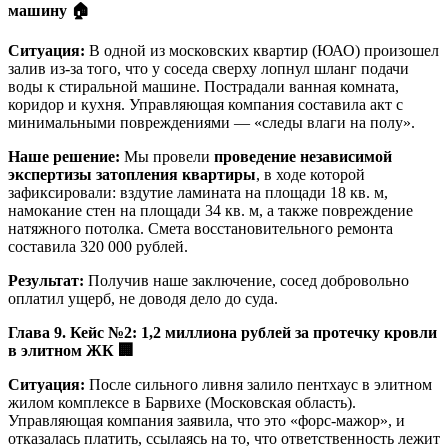
машину
🏠
Ситуация:
В одной из московских квартир (ЮАО) произошел
залив из-за того, что у соседа сверху лопнул шланг подачи
воды к стиральной машине. Пострадали ванная комната,
коридор и кухня. Управляющая компания составила акт с
минимальными повреждениями — «следы влаги на полу».
Наше решение:
Мы провели
проведение независимой
экспертизы затопления квартиры
, в ходе которой
зафиксировали: вздутие ламината на площади 18 кв. м,
намокание стен на площади 34 кв. м, а также повреждение
натяжного потолка. Смета восстановительного ремонта
составила 320 000 рублей.
Результат:
Получив наше заключение, сосед добровольно
оплатил ущерб, не доводя дело до суда.
Глава 9. Кейс №2: 1,2 миллиона рублей за протечку кровли
в элитном ЖК
🏢
Ситуация:
После сильного ливня залило пентхаус в элитном
жилом комплексе в Барвихе (Московская область).
Управляющая компания заявила, что это «форс-мажор», и
отказалась платить, ссылаясь на то, что ответственность лежит