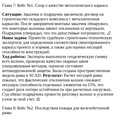
Глава 7: Кейс №1. Спор о качестве металлического каркаса
Ситуация:
Заказчик и подрядчик заключили договор на
строительство складского комплекса с металлическим
каркасом. После завершения монтажа заказчик обнаружил,
что некоторые колонны имеют отклонения от вертикали.
Подрядчик утверждал, что это допустимые погрешности. 📐
Наша задача:
Провести судебную строительно-техническую
экспертизу для определения соответствия смонтированного
каркаса проекту и нормам, а также для оценки несущей
способности конструкций.
Ход работы:
Эксперты выполнили геодезическую съемку
всех колонн, проверили качество сварных швов
ультразвуковым методом, оценили состояние
антикоррозионной защиты. Была создана пространственная
модель рамы в SCAD.
Результат:
Расчет несущей рамы
показал, что фактические отклонения колонн снижают
несущую способность отдельных элементов на 15%, что
создает риск потери устойчивости при расчетных нагрузках.
Суд обязал подрядчика провести рихтовку колонн и усиление
узлов за свой счет. ⚖️
Глава 8: Кейс №2. Последствия пожара для железобетонной
рамы