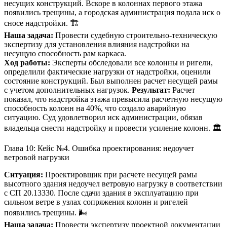
несущих конструкций. Вскоре в колоннах первого этажа
появились трещины, а городская администрация подала иск о
сносе надстройки. 🏗️
Наша задача:
Провести судебную строительно-техническую
экспертизу для установления влияния надстройки на
несущую способность рам каркаса.
Ход работы:
Эксперты обследовали все колонны и ригели,
определили фактические нагрузки от надстройки, оценили
состояние конструкций. Был выполнен расчет несущей рамы
с учетом дополнительных нагрузок.
Результат:
Расчет
показал, что надстройка этажа превысила расчетную несущую
способность колонн на 40%, что создало аварийную
ситуацию. Суд удовлетворил иск администрации, обязав
владельца снести надстройку и провести усиление колонн. 🏛️
Глава 10: Кейс №4. Ошибка проектирования: недоучет
ветровой нагрузки
Ситуация:
Проектировщик при расчете несущей рамы
высотного здания недоучел ветровую нагрузку в соответствии
с СП 20.13330. После сдачи здания в эксплуатацию при
сильном ветре в узлах сопряжения колонн и ригелей
появились трещины. 🌬️
Наша задача:
Провести экспертизу проектной документации