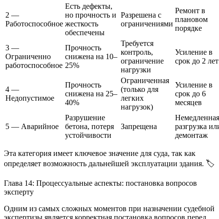
Есть дефекты,
Ремонт в
2 —
но прочность и
Разрешена с
плановом
Работоспособное
жесткость
ограничениями
порядке
обеспечены
Требуется
3 —
Прочность
контроль,
Усиление в
Ограниченно
снижена на 10–
ограничение
срок до 2 лет
работоспособное
25%
нагрузки
Ограниченная
Прочность
Усиление в
4 —
(только для
снижена на 25–
срок до 6
Недопустимое
легких
40%
месяцев
нагрузок)
Разрушение
Немедленна
5 — Аварийное
бетона, потеря
Запрещена
разгрузка ил
устойчивости
демонтаж
Эта категория имеет ключевое значение для суда, так как
определяет возможность дальнейшей эксплуатации здания. 🏷️
Глава 14: Процессуальные аспекты: постановка вопросов
эксперту
Одним из самых сложных моментов при назначении судебной
экспертизы является корректная постановка вопросов перед