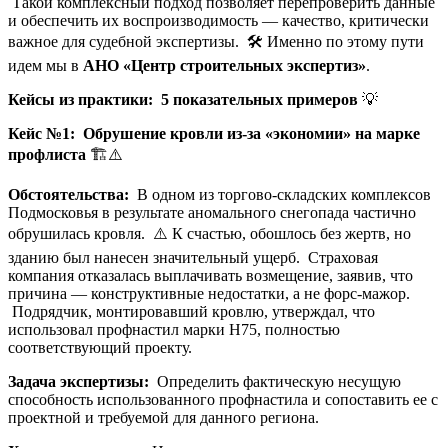
Такой комплексный подход позволяет перепроверить данные
и обеспечить их воспроизводимость — качество, критически
важное для судебной экспертизы. 🛠️ Именно по этому пути
идем мы в
АНО «Центр строительных экспертиз»
.
Кейсы из практики: 5 показательных примеров
💡
Кейс №1: Обрушение кровли из-за «экономии» на марке
профлиста
🏗️⚠️
Обстоятельства:
В одном из торгово-складских комплексов
Подмосковья в результате аномального снегопада частично
обрушилась кровля. ⚠️ К счастью, обошлось без жертв, но
зданию был нанесен значительный ущерб. Страховая
компания отказалась выплачивать возмещение, заявив, что
причина — конструктивные недостатки, а не форс-мажор.
Подрядчик, монтировавший кровлю, утверждал, что
использовал профнастил марки Н75, полностью
соответствующий проекту.
Задача экспертизы:
Определить фактическую несущую
способность использованного профнастила и сопоставить ее с
проектной и требуемой для данного региона.