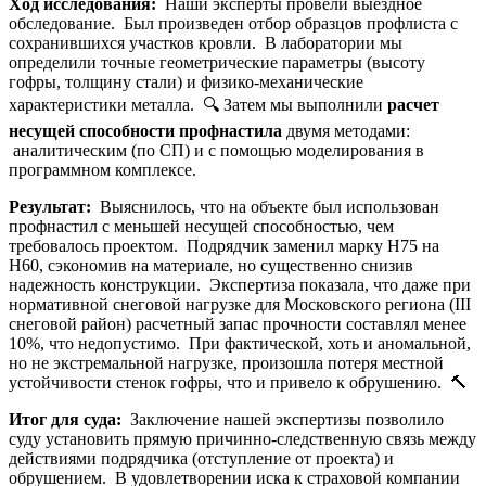
Ход исследования:
Наши эксперты провели выездное
обследование. Был произведен отбор образцов профлиста с
сохранившихся участков кровли. В лаборатории мы
определили точные геометрические параметры (высоту
гофры, толщину стали) и физико-механические
характеристики металла. 🔍 Затем мы выполнили
расчет
несущей способности профнастила
двумя методами:
аналитическим (по СП) и с помощью моделирования в
программном комплексе.
Результат:
Выяснилось, что на объекте был использован
профнастил с меньшей несущей способностью, чем
требовалось проектом. Подрядчик заменил марку Н75 на
Н60, сэкономив на материале, но существенно снизив
надежность конструкции. Экспертиза показала, что даже при
нормативной снеговой нагрузке для Московского региона (III
снеговой район) расчетный запас прочности составлял менее
10%, что недопустимо. При фактической, хоть и аномальной,
но не экстремальной нагрузке, произошла потеря местной
устойчивости стенок гофры, что и привело к обрушению. 🔨
Итог для суда:
Заключение нашей экспертизы позволило
суду установить прямую причинно-следственную связь между
действиями подрядчика (отступление от проекта) и
обрушением. В удовлетворении иска к страховой компании