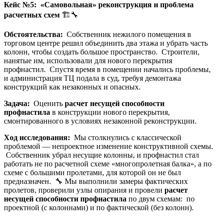
Кейс №5: «Самовольная» реконструкция и проблема
расчетных схем
🏗️🔧
Обстоятельства:
Собственник нежилого помещения в
торговом центре решил объединить два этажа и убрать часть
колонн, чтобы создать большое пространство. Строители,
нанятые им, использовали для нового перекрытия
профнастил. Спустя время в помещении начались проблемы,
и администрация ТЦ подала в суд, требуя демонтажа
конструкций как незаконных и опасных.
Задача:
Оценить
расчет несущей способности
профнастила
в конструкции нового перекрытия,
смонтированного в условиях незаконной реконструкции.
Ход исследования:
Мы столкнулись с классической
проблемой — непроектное изменение конструктивной схемы.
Собственник убрал несущие колонны, и профнастил стал
работать не по расчетной схеме «многопролетная балка», а по
схеме с большими пролетами, для которой он не был
предназначен. 🔧 Мы выполнили замеры фактических
пролетов, проверили узлы опирания и провели
расчет
несущей способности профнастила
по двум схемам: по
проектной (с колоннами) и по фактической (без колонн).