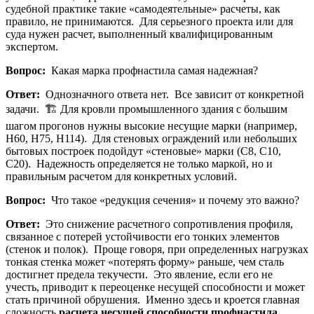
судебной практике такие «самодеятельные» расчеты, как
правило, не принимаются. Для серьезного проекта или для
суда нужен расчет, выполненный квалифицированным
экспертом.
Вопрос:
Какая марка профнастила самая надежная?
Ответ:
Однозначного ответа нет. Все зависит от конкретной
задачи. 🏗️ Для кровли промышленного здания с большим
шагом прогонов нужны высокие несущие марки (например,
Н60, Н75, Н114). Для стеновых ограждений или небольших
бытовых построек подойдут «стеновые» марки (С8, С10,
С20). Надежность определяется не только маркой, но и
правильным расчетом для конкретных условий.
Вопрос:
Что такое «редукция сечения» и почему это важно?
Ответ:
Это снижение расчетного сопротивления профиля,
связанное с потерей устойчивости его тонких элементов
(стенок и полок). Проще говоря, при определенных нагрузках
тонкая стенка может «потерять форму» раньше, чем сталь
достигнет предела текучести. Это явление, если его не
учесть, приводит к переоценке несущей способности и может
стать причиной обрушения. Именно здесь и кроется главная
сложность
расчета несущей способности профнастила
.