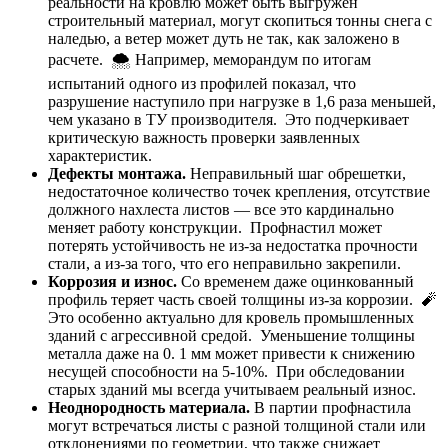
реальности на кровлю может быть выгружен
строительный материал, могут скопиться тонны снега с
наледью, а ветер может дуть не так, как заложено в
расчете. 🌨️ Например, меморандум по итогам
испытаний одного из профилей показал, что
разрушение наступило при нагрузке в 1,6 раза меньшей,
чем указано в ТУ производителя. Это подчеркивает
критическую важность проверки заявленных
характеристик.
Дефекты монтажа.
Неправильный шаг обрешетки,
недостаточное количество точек крепления, отсутствие
должного нахлеста листов — все это кардинально
меняет работу конструкции. Профнастил может
потерять устойчивость не из-за недостатка прочности
стали, а из-за того, что его неправильно закрепили.
Коррозия и износ.
Со временем даже оцинкованный
профиль теряет часть своей толщины из-за коррозии. 🧨
Это особенно актуально для кровель промышленных
зданий с агрессивной средой. Уменьшение толщины
металла даже на 0. 1 мм может привести к снижению
несущей способности на 5-10%. При обследовании
старых зданий мы всегда учитываем реальный износ.
Неоднородность материала.
В партии профнастила
могут встречаться листы с разной толщиной стали или
отклонениями по геометрии, что также снижает