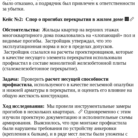
было отказано, а подрядчик был привлечен к ответственности
за убытки.
Кейс №2: Спор о прогибах перекрытия в жилом доме
🏢📏
Обстоятельства:
Жильцы квартир на верхних этажах
многоквартирного дома пожаловались на «хлопающий» пол и
видимые прогибы. Застройщик утверждал, что это
эксплуатационная норма и все в пределах допусков.
Застройщик ссылался на расчеты проектировщиков, которые
в качестве несущего элемента перекрытия использовали
профнастил в составе монолитной железобетонной плиты
(сталежелезобетонное перекрытие).
Задача:
Проверить
расчет несущей способности
профнастила
, используемого в качестве несъемной опалубки
и нижней арматуры в перекрытии, и оценить его влияние на
общую жесткость конструкции.
Ход исследования:
Мы провели инструментальные замеры
прогибов в нескольких квартирах. 📏 Одновременно с этим
изучили проектную документацию и исполнительные схемы
армирования. Выяснилось, что при монтаже профнастила
были нарушены требования по устройству анкеровки
(крепления к балкам), и в ряде мест листы были уложены с