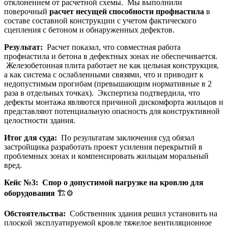
отклонением от расчетной схемы. Мы выполнили
поверочный
расчет несущей способности профнастила
в
составе составной конструкции с учетом фактического
сцепления с бетоном и обнаруженных дефектов.
Результат:
Расчет показал, что совместная работа
профнастила и бетона в дефектных зонах не обеспечивается.
Железобетонная плита работает не как цельная конструкция,
а как система с ослабленными связями, что и приводит к
недопустимым прогибам (превышающим нормативные в 2
раза в отдельных точках). Экспертиза подтвердила, что
дефекты монтажа являются причиной дискомфорта жильцов и
представляют потенциальную опасность для конструктивной
целостности здания.
Итог для суда:
По результатам заключения суд обязал
застройщика разработать проект усиления перекрытий в
проблемных зонах и компенсировать жильцам моральный
вред.
Кейс №3: Спор о допустимой нагрузке на кровлю для
оборудования
🏗️⚙️
Обстоятельства:
Собственник здания решил установить на
плоской эксплуатируемой кровле тяжелое вентиляционное