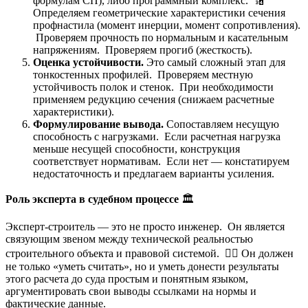
формулам СП), либо программный комплекс. 🔢
Определяем геометрические характеристики сечения
профнастила (момент инерции, момент сопротивления).
Проверяем прочность по нормальным и касательным
напряжениям. Проверяем прогиб (жесткость).
Оценка устойчивости.
Это самый сложный этап для
тонкостенных профилей. Проверяем местную
устойчивость полок и стенок. При необходимости
применяем редукцию сечения (снижаем расчетные
характеристики).
Формулирование вывода.
Сопоставляем несущую
способность с нагрузками. Если расчетная нагрузка
меньше несущей способности, конструкция
соответствует нормативам. Если нет — констатируем
недостаточность и предлагаем варианты усиления.
Роль эксперта в судебном процессе
🏛️
Эксперт-строитель — это не просто инженер. Он является
связующим звеном между технической реальностью
строительного объекта и правовой системой. 🧑‍⚖️ Он должен
не только «уметь считать», но и уметь донести результаты
этого расчета до суда простым и понятным языком,
аргументировать свои выводы ссылками на нормы и
фактические данные.