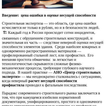
Введение: цена ошибки в оценке несущей способности
Строительная экспертиза — это область, где цена ошибки
исчисляется не только в рублях, но и в безопасности людей.
🏗️ Каждый год в России происходит сотни инцидентов,
связанных с обрушением строительных конструкций, и
значительная их часть — следствие неверной оценки несущей
способности элементов здания. Среди наиболее коварных и
одновременно распространенных материалов —
профилированный стальной лист, или профнастил. Его
внешняя простота обманчива: за легкостью и
технологичностью скрываются сложные физико-
механические процессы, требующие глубокого научного
подхода. В нашей практике —
АНО «Центр строительных
экспертиз»
— мы неоднократно сталкивались с ситуациями,
когда неверный
расчет несущей способности
профнастила
приводил к фатальным последствиям.
Парадокс современного строительного рынка заключается в
том, что при кажущемся изобилии нормативной
документации, унифицированного, простого и однозначного
метода определения предельных нагрузок на профлист не