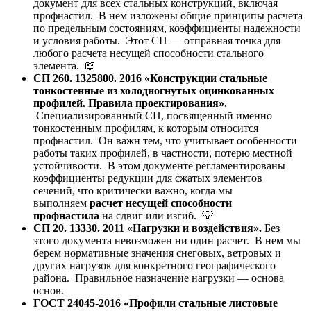
документ для всех стальных конструкций, включая
профнастил. В нем изложены общие принципы расчета
по предельным состояниям, коэффициенты надежности
и условия работы. Этот СП — отправная точка для
любого расчета несущей способности стального
элемента. 📖
СП 260. 1325800. 2016 «Конструкции стальные
тонкостенные из холодногнутых оцинкованных
профилей. Правила проектирования».
Специализированный СП, посвященный именно
тонкостенным профилям, к которым относится
профнастил. Он важн тем, что учитывает особенности
работы таких профилей, в частности, потерю местной
устойчивости. В этом документе регламентированы
коэффициенты редукции для сжатых элементов
сечений, что критически важно, когда мы
выполняем
расчет несущей способности
профнастила
на сдвиг или изгиб. 💡
СП 20. 13330. 2011 «Нагрузки и воздействия».
Без
этого документа невозможен ни один расчет. В нем мы
берем нормативные значения снеговых, ветровых и
других нагрузок для конкретного географического
района. Правильное назначение нагрузки — основа
основ.
ГОСТ 24045-2016 «Профили стальные листовые