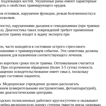
ем подлежащих костей. Укушенные раны имеют характерные
дить о свойствах травмирующего орудия.
я отломков, нарушение функции, резкая болезненность) и
осколков.
лости), нарушениями дыхания и гемодинамики (при травмах
га). Диагностика таких повреждений требует применения
ытую травму входит в задачу эксперта при
, часто находятся в состоянии острого стрессового
поминаниями о травмирующем событии. Эти симптомы должны
ванием для назначения соответствующего лечения.
но короткие сроки после травмы. Оптимальным считается
При отсроченном обращении (более 3-5 суток) точность
ращении освидетельствование имеет смысл, поскольку
щее состояние пациента.
а. Медицинское учреждение должно располагать
нием (измерительными инструментами, фотоаппаратурой),
ими диагностическими центрами.
родских поликлиниках работают круглосуточно и оказывают
удебно-медицинскую оценку степени тяжести вреда здоровью.