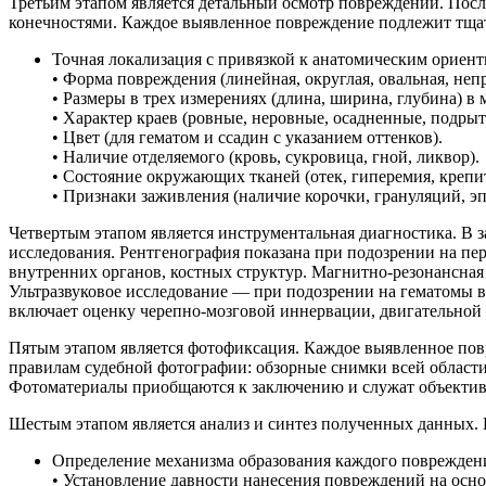
Третьим этапом является детальный осмотр повреждений. После
конечностями. Каждое выявленное повреждение подлежит тща
Точная локализация с привязкой к анатомическим ориент
• Форма повреждения (линейная, округлая, овальная, непра
• Размеры в трех измерениях (длина, ширина, глубина) в
• Характер краев (ровные, неровные, осадненные, подры
• Цвет (для гематом и ссадин с указанием оттенков).
• Наличие отделяемого (кровь, сукровица, гной, ликвор).
• Состояние окружающих тканей (отек, гиперемия, крепи
• Признаки заживления (наличие корочки, грануляций, э
Четвертым этапом является инструментальная диагностика. В
исследования. Рентгенография показана при подозрении на п
внутренних органов, костных структур. Магнитно-резонансная
Ультразвуковое исследование — при подозрении на гематомы в
включает оценку черепно-мозговой иннервации, двигательной 
Пятым этапом является фотофиксация. Каждое выявленное пов
правилам судебной фотографии: обзорные снимки всей области
Фотоматериалы приобщаются к заключению и служат объекти
Шестым этапом является анализ и синтез полученных данных.
Определение механизма образования каждого повреждения 
• Установление давности нанесения повреждений на осн