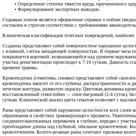
• Определение степени тяжести вреда, причиненного зд
• Формулирование экспертных выводов.
Седьмым этапом является оформление справки о побоях (меди
составлен в строгом соответствии с требованиями законодател
Клиническая классификация телесных повреждений, наиболее 
Ссадины представляют собой поверхностное нарушение целост
с влажной, слегка западающей поверхностью. В первые часы по
покрывается корочкой, возвышающейся над уровнем окружающей
участка депигментации происходит к 7-10 суткам. Давность сс
времени травмы.
Кровоподтеки (гематомы, синяки) представляют собой скоплен
кровоподтека зависит от его глубины, распространенности и 
нечеткие контуры, размытую окраску. Цветовая динамика кров
восстановленный гемоглобин — сине-багровый (2-4 суток), би
суткам. Клинический анализ цвета гематом позволяет с высоко
Раны представляют собой нарушение целостности всех слоев 
образования и свойствах травмирующего предмета. Ушибленны
соединительнотканных перемычек в глубине, нередко с участка
преобладание длины над глубиной, обильное кровотечение. К
кровотечением. Колото-резаные раны сочетают признаки колоты