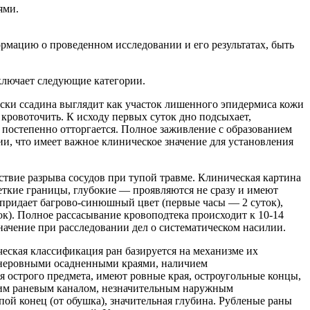
ями.
мацию о проведенном исследовании и его результатах, быть
ключает следующие категории.
ски ссадина выглядит как участок лишенного эпидермиса кожи
 кровоточить. К исходу первых суток дно подсыхает,
 постепенно отторгается. Полное заживление с образованием
ии, что имеет важное клиническое значение для установления
твие разрыва сосудов при тупой травме. Клиническая картина
еткие границы, глубокие — проявляются не сразу и имеют
 придает багрово-синюшный цвет (первые часы — 2 суток),
к). Полное рассасывание кровоподтека происходит к 10-14
начение при расследовании дел о систематическом насилии.
ская классификация ран базируется на механизме их
 неровными осадненными краями, наличием
я острого предмета, имеют ровные края, остроугольные концы,
оким раневым каналом, незначительным наружным
ой конец (от обушка), значительная глубина. Рубленые раны