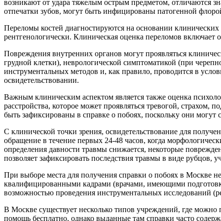
возникают от удара тяжелым острым предметом, отличаются з
отпечатки зубов, могут быть инфицированы патогенной флорой
Переломы костей диагностируются на основании клинических п
рентгенологически. Клиническая оценка переломов включает оп
Повреждения внутренних органов могут проявляться клиничес
грудной клетки), неврологической симптоматикой (при черепн
инструментальных методов и, как правило, проводится в услов
освидетельствовании.
Важным клиническим аспектом является также оценка психолог
расстройства, которое может проявляться тревогой, страхом
быть зафиксированы в справке о побоях, поскольку они могут 
С клинической точки зрения, освидетельствование для получе
обращение в течение первых 24-48 часов, когда морфологичес
определения давности травмы снижается, некоторые поврежден
позволяет зафиксировать последствия травмы в виде рубцов, 
При выборе места для получения справки о побоях в Москве н
квалифицированными кадрами (врачами, имеющими подготовку
возможностью проведения инструментальных исследований (р
В Москве существует несколько типов учреждений, где можно 
помощь бесплатно, однако выданные там справки часто содер