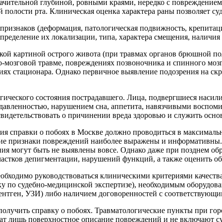
начительной глубиной, ровными краями, нередко с повреждени
 полости рта. Клиническая оценка характера раны позволяет су
ризнаков (деформация, патологическая подвижность, крепитаци
ределение их локализации, типа, характера смещения, наличия 
кой картиной острого живота (при травмах органов брюшной по
о-мозговой травме, повреждениях позвоночника и спинного моз
иях стационара. Однако первичное выявление подозрения на скр
ического состояния пострадавшего. Лица, подвергшиеся насилию
, подавленностью, нарушением сна, аппетита, навязчивыми вос
свидетельствовать о причинении вреда здоровью и служить осно
ния справки о побоях в Москве должно проводиться в максималь
кие признаки повреждений наиболее выражены и информативны. 
ия могут быть не выявлены вовсе. Однако даже при позднем об
участков депигментации, нарушений функций, а также оценить об
еобходимо руководствоваться клиническими критериями качеств
 по судебно-медицинской экспертизе), необходимым оборудова
ентген, УЗИ) либо наличием договоренностей с соответствующ
получить справку о побоях. Травматологические пункты при го
жат лишь поверхностное описание повреждений и не включают с