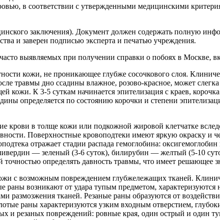
оровью, в соответствии с утвержденными медицинскими критери
цинского заключения). Документ должен содержать полную инфор
ьства и заверен подписью эксперта и печатью учреждения.
часто выявляемых при получении справки о побоях в Москве, в
ности кожи, не проникающее глубже сосочкового слоя. Клиниче
сле травмы дно ссадины влажное, розово-красное, может слегка
 кожи. К 3-5 суткам начинается эпителизация с краев, корочка
адины определяется по состоянию корочки и степени эпителизац
ие крови в толще кожи или подкожной жировой клетчатке вследс
давности. Поверхностные кровоподтеки имеют яркую окраску и ч
оподтека отражает стадии распада гемоглобина: оксигемоглобин
ливердин — зеленый (3-6 суток), билирубин — желтый (5-10 суто
й точностью определять давность травмы, что имеет решающее з
кожи с возможным повреждением глубжележащих тканей. Клиниче
е раны возникают от удара тупым предметом, характеризуются
ми размозжения тканей. Резаные раны образуются от воздействи
олотые раны характеризуются узким входным отверстием, глуб
х и резаных повреждений: ровные края, один острый и один туп