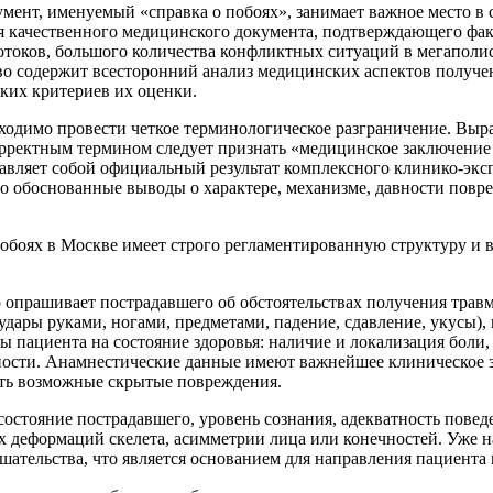
мент, именуемый «справка о побоях», занимает важное место в
 качественного медицинского документа, подтверждающего факт
токов, большого количества конфликтных ситуаций в мегаполисе
во содержит всесторонний анализ медицинских аспектов получе
ких критериев их оценки.
ходимо провести четкое терминологическое разграничение. Выра
рректным термином следует признать «медицинское заключение о
авляет собой официальный результат комплексного клинико-эк
о обоснованные выводы о характере, механизме, давности повр
побоях в Москве имеет строго регламентированную структуру и 
 опрашивает пострадавшего об обстоятельствах получения травм
удары руками, ногами, предметами, падение, сдавление, укусы),
пациента на состояние здоровья: наличие и локализация боли, 
ности. Анамнестические данные имеют важнейшее клиническое з
ть возможные скрытые повреждения.
остояние пострадавшего, уровень сознания, адекватность повед
 деформаций скелета, асимметрии лица или конечностей. Уже н
ательства, что является основанием для направления пациента 