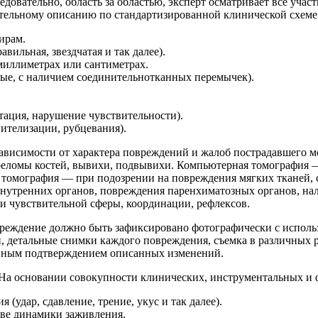
довательно, область за областью, эксперт осматривает все учас
тельному описанию по стандартизированной клинической схеме
ирам.
вильная, звездчатая и так далее).
 миллиметрах или сантиметрах.
тые, с наличием соединительнотканных перемычек).
тация, нарушение чувствительности).
пителизации, рубцевания).
 зависимости от характера повреждений и жалоб пострадавшего
ереломы костей, вывихи, подвывихи. Компьютерная томография 
 томография — при подозрении на повреждения мягких тканей, 
нутренних органов, повреждения паренхиматозных органов, нал
и чувствительной сферы, координации, рефлексов.
реждение должно быть зафиксировано фотографически с исполь
, детальные снимки каждого повреждения, съемка в различных р
вным подтверждением описанных изменений.
 На основании совокупности клинических, инструментальных и 
(удар, сдавление, трение, укус и так далее).
ове динамики заживления.