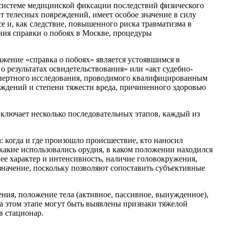
 системе медицинской фиксации последствий физического
 телесных повреждений, имеет особое значение в силу
 и, как следствие, повышенного риска травматизма в
ния справки о побоях в Москве, процедуры
жение «справка о побоях» является устоявшимся в
 результатах освидетельствования» или «акт судебно-
спертного исследования, проводимого квалифицированным
еждений и степени тяжести вреда, причиненного здоровью
включает несколько последовательных этапов, каждый из
: когда и где произошло происшествие, кто наносил
 какие использовались орудия, в каком положении находился
ее характер и интенсивность, наличие головокружения,
начение, поскольку позволяют сопоставить субъективные
ения, положение тела (активное, пассивное, вынужденное),
а этом этапе могут быть выявлены признаки тяжелой
в стационар.