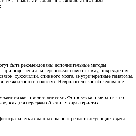
тки тела, начиная с головы и заканчивая нижними
:
 могут быть рекомендованы дополнительные методы
— при подозрении на черепно-мозговую травму, повреждения
связок, сухожилий, спинного мозга, внутричерепные гематомы.
ичие жидкости в полостях. Неврологическое обследование
зованием масштабной линейки. Фотосъемка проводится по
акурсах для передачи объемных характеристик.
фотографических данных эксперт решает следующие задачи: