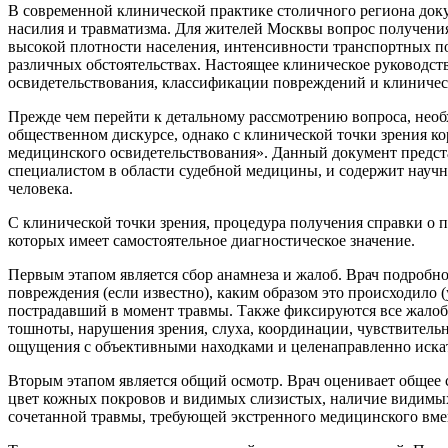
В современной клинической практике столичного региона доку
насилия и травматизма. Для жителей Москвы вопрос получения
высокой плотности населения, интенсивности транспортных по
различных обстоятельствах. Настоящее клиническое руководст
освидетельствования, классификации повреждений и клиничес
Прежде чем перейти к детальному рассмотрению вопроса, необ
общественном дискурсе, однако с клинической точки зрения ко
медицинского освидетельствования». Данный документ предст
специалистом в области судебной медицины, и содержит научн
человека.
С клинической точки зрения, процедура получения справки о 
которых имеет самостоятельное диагностическое значение.
Первым этапом является сбор анамнеза и жалоб. Врач подробно
повреждения (если известно), каким образом это происходило (
пострадавший в момент травмы. Также фиксируются все жалобы 
тошноты, нарушения зрения, слуха, координации, чувствитель
ощущения с объективными находками и целенаправленно иска
Вторым этапом является общий осмотр. Врач оценивает общее с
цвет кожных покровов и видимых слизистых, наличие видимых
сочетанной травмы, требующей экстренного медицинского вмеш