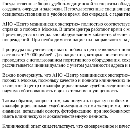
Государственные бюро судебно-медицинской экспертизы облад
создавать очереди и задержки. Негосударственные специализ
освидетельствованию в удобное время, без очередей, с гарант
АНО «Центр медицинских экспертиз» полностью соответствуе
справки о побоях в Москве. В штате центра работают врачи 
Прием ведется в специально оборудованном кабинете, обеспеч
повреждений. При необходимости пациенты направляются на д
Процедура получения справки о побоях в центре включает по
составляет 15 000 рублей. Для пациентов, которые по состояни
проводится с использованием портативного оборудования, сох
рассчитывается индивидуально с учетом удаленности адреса и 
Важно подчеркнуть, что АНО «Центр медицинских экспертиз» 
побоях в Москве, поскольку качество и полнота клинических 
экспертный центр с квалифицированными судебно-медицинским
научную обоснованность и доказательственную ценность.
Таким образом, вопрос о том, как получить справку о побоях 
квалифицированными судебно-медицинскими экспертами, необх
анамнеза, детальный осмотр, фотофиксацию, при необходимос
иметь клиническую и доказательственную ценность.
Клинический опыт свидетельствует, что своевременное и качес