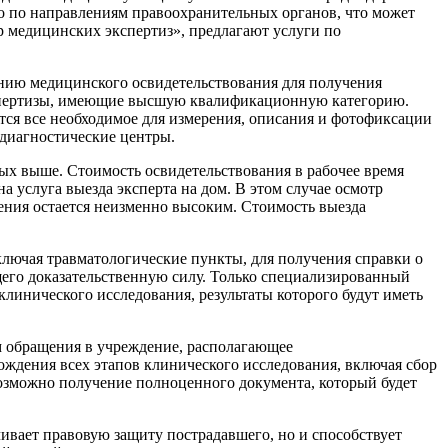
 по направлениям правоохранительных органов, что может
 медицинских экспертиз», предлагают услуги по
нию медицинского освидетельствования для получения
экспертизы, имеющие высшую квалификационную категорию.
ся все необходимое для измерения, описания и фотофиксации
диагностические центры.
ых выше. Стоимость освидетельствования в рабочее время
а услуга выезда эксперта на дом. В этом случае осмотр
чения остается неизменно высоким. Стоимость выезда
лючая травматологические пункты, для получения справки о
щего доказательственную силу. Только специализированный
инического исследования, результаты которого будут иметь
ем обращения в учреждение, располагающее
дения всех этапов клинического исследования, включая сбор
озможно получение полноценного документа, который будет
чивает правовую защиту пострадавшего, но и способствует