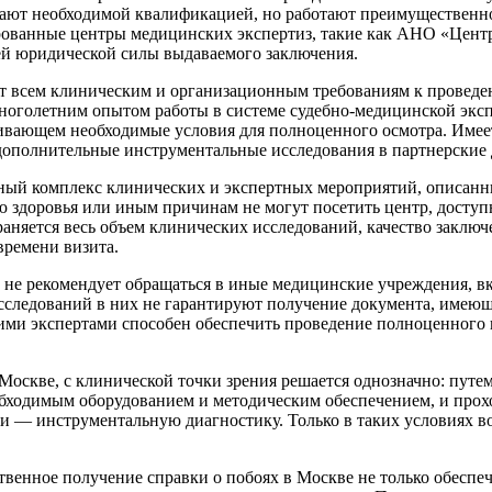
ают необходимой квалификацией, но работают преимущественно
ированные центры медицинских экспертиз, такие как АНО «Центр
ией юридической силы выдаваемого заключения.
т всем клиническим и организационным требованиям к проведе
с многолетним опытом работы в системе судебно-медицинской 
ивающем необходимые условия для полноценного осмотра. Имеет
ополнительные инструментальные исследования в партнерские 
лный комплекс клинических и экспертных мероприятий, описанн
ю здоровья или иным причинам не могут посетить центр, доступн
раняется весь объем клинических исследований, качество заклю
времени визита.
не рекомендует обращаться в иные медицинские учреждения, вк
исследований в них не гарантируют получение документа, имею
и экспертами способен обеспечить проведение полноценного кл
в Москве, с клинической точки зрения решается однозначно: пут
одимым оборудованием и методическим обеспечением, и прохож
ти — инструментальную диагностику. Только в таких условиях в
твенное получение справки о побоях в Москве не только обеспе