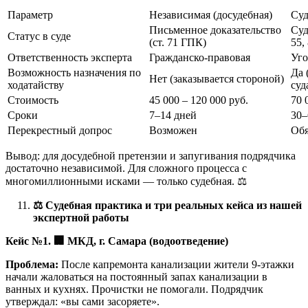
Параметр
Независимая (досудебная)
Суд
Письменное доказательство
Суд
Статус в суде
(ст. 71 ГПК)
55,
Ответственность эксперта
Гражданско-правовая
Уго
Возможность назначения по
Да 
Нет (заказывается стороной)
ходатайству
суд
Стоимость
45 000 – 120 000 руб.
70 
Сроки
7–14 дней
30–
Перекрестный допрос
Возможен
Обя
Вывод: для досудебной претензии и запугивания подрядчика
достаточно независимой. Для сложного процесса с
многомиллионными исками — только судебная. ⚖️
⚖️
Судебная практика и три реальных кейса из нашей
экспертной работы
Кейс №1.
🏢
МКД, г. Самара (водоотведение)
Проблема:
После капремонта канализации жители 9-этажки
начали жаловаться на постоянный запах канализации в
ванных и кухнях. Прочистки не помогали. Подрядчик
утверждал: «вы сами засоряете».