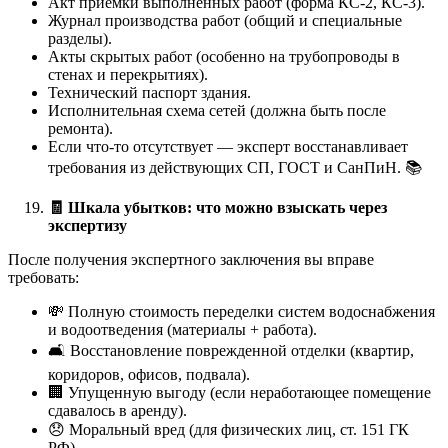
Акт приемки выполненных работ (форма КС-2, КС-3).
Журнал производства работ (общий и специальные
разделы).
Акты скрытых работ (особенно на трубопроводы в
стенах и перекрытиях).
Технический паспорт здания.
Исполнительная схема сетей (должна быть после
ремонта).
Если что-то отсутствует — эксперт восстанавливает
требования из действующих СП, ГОСТ и СанПиН. 📚
🧾
Шкала убытков: что можно взыскать через
экспертизу
После получения экспертного заключения вы вправе
требовать:
💸 Полную стоимость переделки систем водоснабжения
и водоотведения (материалы + работа).
🛋️ Восстановление поврежденной отделки (квартир,
коридоров, офисов, подвала).
🏢 Упущенную выгоду (если неработающее помещение
сдавалось в аренду).
😞 Моральный вред (для физических лиц, ст. 151 ГК
РФ).