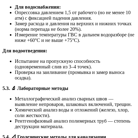
Для водоснабжения:
Опрессовка давлением 1,5 от рабочего (но не менее 10
атм) с фиксацией падения давления.
Замер расхода и давления на верхних и нижних точках
(норма перепада не более 20%).
Измерение температуры ГВС в дальнем водоразборе (не
ниже +60°C и не выше +75°C).
Для водоотведения:
Испытание на пропускную способность
(одновременный слив из 3–4 точек).
Проверка на заиливание (промывка и замер выноса
осадка).
5.3.
🔬
Лабораторные методы
Металлографический анализ сварных швов —
выявление непроваров, шлаковых включений, трещин.
Химический анализ воды и отложений (железо, хлор,
соли жесткости).
Рентгенофазовый анализ полимерных труб — степень
деструкции материала.
5.4.
📐
Геодезические методы для канализации