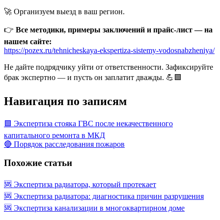
🚀 Организуем выезд в ваш регион.
👉
Все методики, примеры заключений и прайс-лист — на
нашем сайте:
https://pozex.ru/tehnicheskaya-ekspertiza-sistemy-vodosnabzheniya/
Не дайте подрядчику уйти от ответственности. Зафиксируйте
брак экспертно — и пусть он заплатит дважды. 💪🟩
Навигация по записям
🟩 Экспертиза стояка ГВС после некачественного
капитального ремонта в МКД
🔴 Порядок расследования пожаров
Похожие статьи
🆘 Экспертиза радиатора, который протекает
🆘 Экспертиза радиатора: диагностика причин разрушения
🆘 Экспертиза канализации в многоквартирном доме