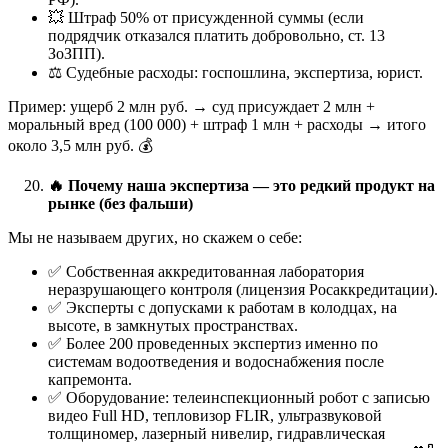
💥 Штраф 50% от присужденной суммы (если
подрядчик отказался платить добровольно, ст. 13
ЗоЗПП).
⚖️ Судебные расходы: госпошлина, экспертиза, юрист.
Пример: ущерб 2 млн руб. → суд присуждает 2 млн +
моральный вред (100 000) + штраф 1 млн + расходы → итого
около 3,5 млн руб. 💰
🔥
Почему наша экспертиза — это редкий продукт на
рынке (без фальши)
Мы не называем других, но скажем о себе:
✅ Собственная аккредитованная лаборатория
неразрушающего контроля (лицензия Росаккредитации).
✅ Эксперты с допусками к работам в колодцах, на
высоте, в замкнутых пространствах.
✅ Более 200 проведенных экспертиз именно по
системам водоотведения и водоснабжения после
капремонта.
✅ Оборудование: телеинспекционный робот с записью
видео Full HD, тепловизор FLIR, ультразвуковой
толщиномер, лазерный нивелир, гидравлическая