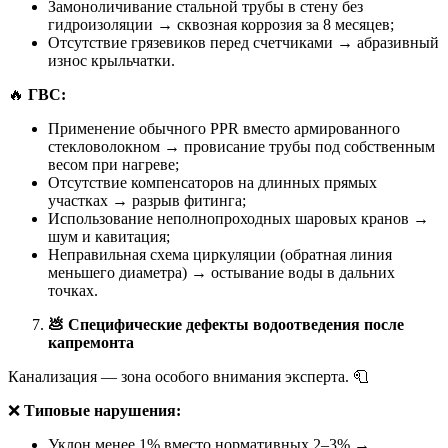
Замоноличивание стальной трубы в стену без
гидроизоляции → сквозная коррозия за 8 месяцев;
Отсутствие грязевиков перед счетчиками → абразивный
износ крыльчатки.
🔥
ГВС:
Применение обычного PPR вместо армированного
стекловолокном → провисание трубы под собственным
весом при нагреве;
Отсутствие компенсаторов на длинных прямых
участках → разрыв фитинга;
Использование неполнопроходных шаровых кранов →
шум и кавитация;
Неправильная схема циркуляции (обратная линия
меньшего диаметра) → остывание воды в дальних
точках.
💩
Специфические дефекты водоотведения после
капремонта
Канализация — зона особого внимания эксперта. 🧻
❌
Типовые нарушения:
Уклон менее 1% вместо нормативных 2–3% →