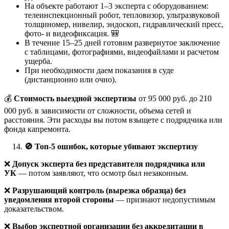
На объекте работают 1–3 эксперта с оборудованием:
телеинспекционный робот, тепловизор, ультразвуковой
толщиномер, нивелир, эндоскоп, гидравлический пресс,
фото- и видеофиксация. 🎒
В течение 15–25 дней готовим развернутое заключение
с таблицами, фотографиями, видеофайлами и расчетом
ущерба.
При необходимости даем показания в суде
(дистанционно или очно).
💰
Стоимость выездной экспертизы
от 95 000 руб. до 210
000 руб. в зависимости от сложности, объема сетей и
расстояния. Эти расходы вы потом взыщете с подрядчика или
фонда капремонта.
🚫
Топ-5 ошибок, которые убивают экспертизу
❌
Допуск эксперта без представителя подрядчика или
УК
— потом заявляют, что осмотр был незаконным.
❌
Разрушающий контроль (вырезка образца) без
уведомления второй стороны
— признают недопустимым
доказательством.
❌
Выбор экспертной организации без аккредитации в