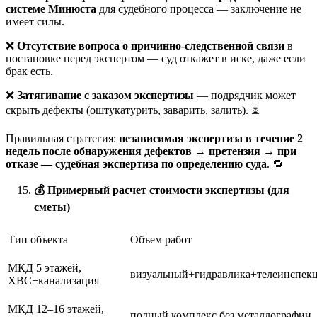
системе Минюста
для судебного процесса — заключение не
имеет силы.
❌
Отсутствие вопроса о причинно-следственной связи
в
постановке перед экспертом — суд откажет в иске, даже если
брак есть.
❌
Затягивание с заказом экспертизы
— подрядчик может
скрыть дефекты (оштукатурить, заварить, залить). ⏳
Правильная стратегия:
независимая экспертиза в течение 2
недель после обнаружения дефектов → претензия → при
отказе — судебная экспертиза по определению суда
. 🔁
💰
Примерный расчет стоимости экспертизы (для
сметы)
Тип объекта
Объем работ
МКД 5 этажей,
визуальный+гидравлика+телеинспек
ХВС+канализация
МКД 12–16 этажей,
полный комплекс без металлографии