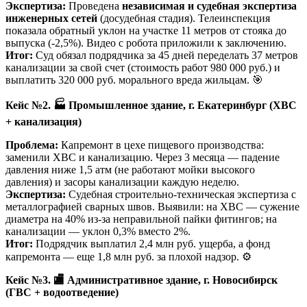
Экспертиза:
Проведена
независимая и судебная экспертиза
инженерных сетей
(досудебная стадия). Телеинспекция
показала обратный уклон на участке 11 метров от стояка до
выпуска (-2,5%). Видео с робота приложили к заключению.
Итог:
Суд обязал подрядчика за 45 дней переделать 37 метров
канализации за свой счет (стоимость работ 980 000 руб.) и
выплатить 320 000 руб. морального вреда жильцам. 🎯
Кейс №2.
🏭
Промышленное здание, г. Екатеринбург (ХВС
+ канализация)
Проблема:
Капремонт в цехе пищевого производства:
заменили ХВС и канализацию. Через 3 месяца — падение
давления ниже 1,5 атм (не работают мойки высокого
давления) и засоры канализации каждую неделю.
Экспертиза:
Судебная строительно-техническая экспертиза с
металлографией сварных швов. Выявили: на ХВС — сужение
диаметра на 40% из-за неправильной пайки фитингов; на
канализации — уклон 0,3% вместо 2%.
Итог:
Подрядчик выплатил 2,4 млн руб. ущерба, а фонд
капремонта — еще 1,8 млн руб. за плохой надзор. ⚙️
Кейс №3.
🏬
Административное здание, г. Новосибирск
(ГВС + водоотведение)