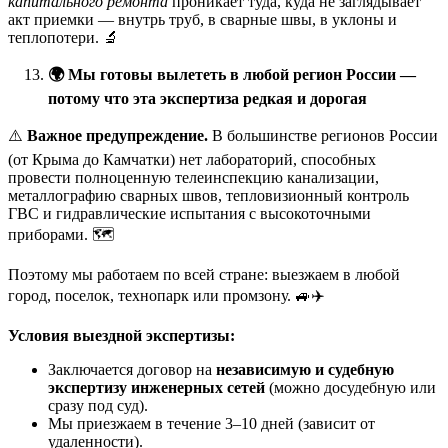
капитального ремонта
проникает туда, куда не заглядывает
акт приемки — внутрь труб, в сварные швы, в уклоны и
теплопотери. 🔬
🌍
Мы готовы вылететь в любой регион России —
потому что эта экспертиза редкая и дорогая
⚠️
Важное предупреждение.
В большинстве регионов России
(от Крыма до Камчатки) нет лабораторий, способных
провести полноценную телеинспекцию канализации,
металлографию сварных швов, тепловизионный контроль
ГВС и гидравлические испытания с высокоточными
приборами. 🗺️
Поэтому мы работаем по всей стране: выезжаем в любой
город, поселок, технопарк или промзону. 🚙✈️
Условия выездной экспертизы:
Заключается договор на
независимую и судебную
экспертизу инженерных сетей
(можно досудебную или
сразу под суд).
Мы приезжаем в течение 3–10 дней (зависит от
удаленности).