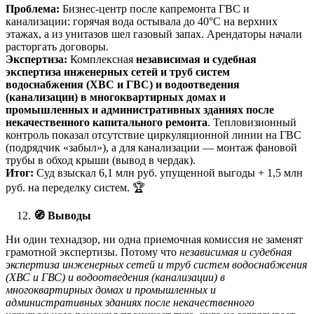
Проблема:
Бизнес-центр после капремонта ГВС и
канализации: горячая вода остывала до 40°C на верхних
этажах, а из унитазов шел газовый запах. Арендаторы начали
расторгать договоры.
Экспертиза:
Комплексная
независимая и судебная
экспертиза инженерных сетей и труб систем
водоснабжения (ХВС и ГВС) и водоотведения
(канализации) в многоквартирных домах и
промышленных и административных зданиях после
некачественного капитального ремонта
. Тепловизионный
контроль показал отсутствие циркуляционной линии на ГВС
(подрядчик «забыл»), а для канализации — монтаж фановой
трубы в обход крыши (вывод в чердак).
Итог:
Суд взыскал 6,1 млн руб. упущенной выгоды + 1,5 млн
руб. на переделку систем. 🏆
🧭
Выводы
Ни один технадзор, ни одна приемочная комиссия не заменят
грамотной экспертизы. Потому что
независимая и судебная
экспертиза инженерных сетей и труб систем водоснабжения
(ХВС и ГВС) и водоотведения (канализации) в
многоквартирных домах и промышленных и
административных зданиях после некачественного