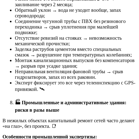
заиливание через 2 месяца;
Обратный уклон → вода не уходит вообще, запах
сероводорода;
Соединение чугунной трубы с ПВХ без резинового
переходника → срыв уплотнения при малейшей
подвижке;
Отсутствие ревизий на стояках → невозможность
механической прочистки;
Заделка раструбов цементом вместо специальных
смазок → разрушение при температурных колебаниях;
Монтаж канализационных выпусков без компенсаторов
→ разрыв при усадке здания;
Неправильная вентиляция фановой трубы → срыв
гидрозатворов, запах из всех раковин.
Эксперт фиксирует это все через телеинспекцию с GPS-
привязкой. 🛰️
🏭
Промышленные и административные здания:
риски в разы выше
В нежилых объектах капитальный ремонт сетей часто делают
«на глаз», без проекта. 📑
Особенности промышленной экспертизы: