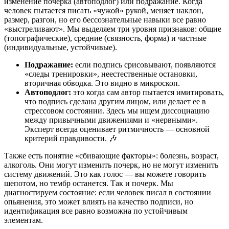
изменение почерка (автоподлог) или подражание. Когда
человек пытается писать «чужой» рукой, меняет наклон,
размер, разгон, но его бессознательные навыки все равно
«выстреливают». Мы выделяем три уровня признаков: общие
(топографические), средние (связность, форма) и частные
(индивидуальные, устойчивые).
Подражание:
если подпись срисовывают, появляются
«следы тренировки», неестественные остановки,
вторичная обводка. Это видно в микроскоп.
Автоподлог:
это когда сам автор пытается имитировать,
что подпись сделана другим лицом, или делает ее в
стрессовом состоянии. Здесь мы ищем диссоциацию
между привычными движениями и «нервными».
Эксперт всегда оценивает ритмичность — основной
критерий правдивости. 🎶
Также есть понятие «сбивающие факторы»: болезнь, возраст,
алкоголь. Они могут изменить почерк, но не могут изменить
систему движений. Это как голос — вы можете говорить
шепотом, но тембр останется. Так и почерк. Мы
диагностируем состояние: если человек писал в состоянии
опьянения, это может влиять на качество подписи, но
идентификация все равно возможна по устойчивым
элементам.