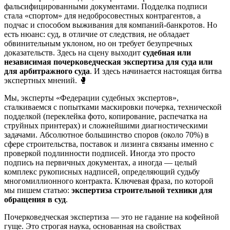
фальсифицированными документами. Подделка подписи
стала «спортом» для недобросовестных контрагентов, а
подчас и способом выживания для компаний-банкротов. Но
есть нюанс: суд, в отличие от следствия, не обладает
обвинительным уклоном, но он требует безупречных
доказательств. Здесь на сцену выходит
судебная или
независимая почерковедческая экспертиза для суда или
для арбитражного суда
. И здесь начинается настоящая битва
экспертных мнений. 🥊
Мы, эксперты «Федерации судебных экспертов»,
сталкиваемся с попытками маскировки почерка, технической
подделкой (переклейка фото, копирование, распечатка на
струйных принтерах) и сложнейшими диагностическими
задачами. Абсолютное большинство споров (около 70%) в
сфере строительства, поставок и лизинга связаны именно с
проверкой подлинности подписей. Иногда это просто
подпись на первичных документах, а иногда — целый
комплекс рукописных надписей, определяющий судьбу
многомиллионного контракта. Ключевая фраза, по которой
мы пишем статью:
экспертиза строительной техники для
обращения в суд
.
Почерковедческая экспертиза — это не гадание на кофейной
гуще. Это строгая наука, основанная на свойствах