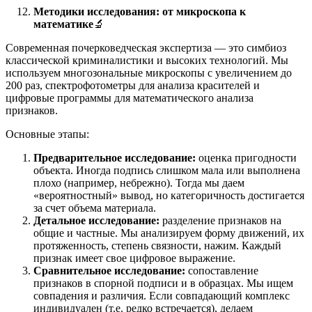
Методики исследования: от микроскопа к
математике
🔬
Современная почерковедческая экспертиза — это симбиоз
классической криминалистики и высоких технологий. Мы
используем многозональные микроскопы с увеличением до
200 раз, спектрофотометры для анализа красителей и
цифровые программы для математического анализа
признаков.
Основные этапы:
Предварительное исследование:
оценка пригодности
объекта. Иногда подпись слишком мала или выполнена
плохо (например, небрежно). Тогда мы даем
«вероятностный» вывод, но категоричность достигается
за счет объема материала.
Детальное исследование:
разделение признаков на
общие и частные. Мы анализируем форму движений, их
протяженность, степень связности, нажим. Каждый
признак имеет свое цифровое выражение.
Сравнительное исследование:
сопоставление
признаков в спорной подписи и в образцах. Мы ищем
совпадения и различия. Если совпадающий комплекс
индивидуален (т.е. редко встречается), делаем