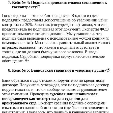
Кейс № 4: Подпись в дополнительном соглашении к
госконтракту
📑
Госконтракты — это особая зона риска. В одном из дел
подрядчик предоставил допсоглашение об увеличении цены
контракта на 30%. Заказчик (госучреждение) заявил, что его
представитель не подписывал этот документ. Эксперты ФСЭ
провели комплексное исследование. Мы установили, что
подпись была выполнена с использованием «сухой копии» (с
помощью кальки). Мы провели сравнительный анализ тонких
штрихов: оказалось, что нажим в подписи отсутствует в
точках, где он должен быть у живого человека. Вывод:
подделка. Суд обязал подрядчика вернуть неосновательное
обогащение. 💸
Кейс № 5: Банковская гарантия и «мертвые души»
💳
Банк обратился в суд с иском к поручителю по кредитному
договору. Поручитель утверждал, что не подписывал договор
поручительства, и что он вообще не является руководителем
этой компании. Проведена
судебная или независимая
почерковедческая экспертиза для суда или для
арбитражного суда
. Эксперт сравнил подпись с образцами,
изъятыми из налоговой инспекции (где было его заявление о
регистрации). Оказалось, что подпись в банковской гарантии