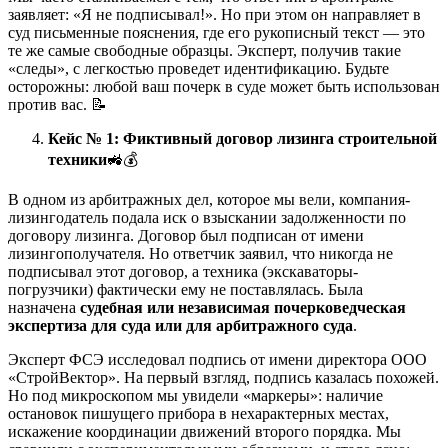
заявляет: «Я не подписывал!». Но при этом он направляет в
суд письменные пояснения, где его рукописный текст — это
те же самые свободные образцы. Эксперт, получив такие
«следы», с легкостью проведет идентификацию. Будьте
осторожны: любой ваш почерк в суде может быть использован
против вас. 📝
Кейс № 1: Фиктивный договор лизинга строительной
техники
🚜💰
В одном из арбитражных дел, которое мы вели, компания-
лизингодатель подала иск о взыскании задолженности по
договору лизинга. Договор был подписан от имени
лизингополучателя. Но ответчик заявил, что никогда не
подписывал этот договор, а техника (экскаваторы-
погрузчики) фактически ему не поставлялась. Была
назначена
судебная или независимая почерковедческая
экспертиза для суда или для арбитражного суда
.
Эксперт ФСЭ исследовал подпись от имени директора ООО
«СтройВектор». На первый взгляд, подпись казалась похожей.
Но под микроскопом мы увидели «маркеры»: наличие
остановок пишущего прибора в нехарактерных местах,
искажение координации движений второго порядка. Мы