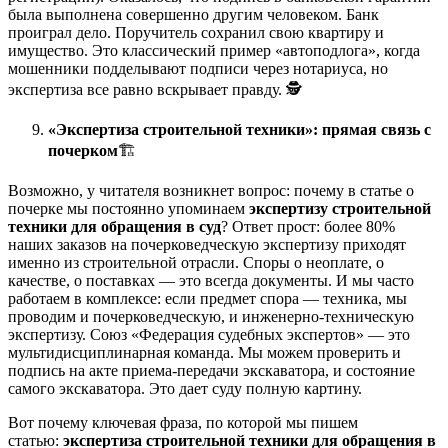
была выполнена совершенно другим человеком. Банк
проиграл дело. Поручитель сохранил свою квартиру и
имущество. Это классический пример «автоподлога», когда
мошенники подделывают подписи через нотариуса, но
экспертиза все равно вскрывает правду. 🕵️
«Экспертиза строительной техники»: прямая связь с
почерком
🏗️
Возможно, у читателя возникнет вопрос: почему в статье о
почерке мы постоянно упоминаем
экспертизу строительной
техники для обращения в суд
? Ответ прост: более 80%
наших заказов на почерковедческую экспертизу приходят
именно из строительной отрасли. Споры о неоплате, о
качестве, о поставках — это всегда документы. И мы часто
работаем в комплексе: если предмет спора — техника, мы
проводим и почерковедческую, и инженерно-техническую
экспертизу. Союз «Федерация судебных экспертов» — это
мультидисциплинарная команда. Мы можем проверить и
подпись на акте приема-передачи экскаватора, и состояние
самого экскаватора. Это дает суду полную картину.
Вот почему ключевая фраза, по которой мы пишем
статью:
экспертиза строительной техники для обращения в