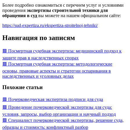
Более подробно ознакомиться с перечнем услуг и условиями
проведения
экспертизы строительной техники для
обращения в суд
вы можете на нашем официальном сайте:
https://sud-expertiza.ru/ekspertiza-stroitelnoj-tehniki/
Навигация по записям
🟩 Посмертная судебная экспертиза: медицинский подход к
защите прав в наследственных спорах
🟩 Посмертная судебная экспертиза: методологические
основы, правовые аспекты и стратегии оспаривания в
наследственных и уголовных делах
Похожие статьи
🟥 Почерковедческая экспертиза подписи для суда
🟩 Проведение почерковедческой экспертизы для суда:
условия, запросы, выбор организации и научный подход
🟩 Специалист почерковедческой экспертизы, решение суда,
образцы и стоимость: конфликтный разбор