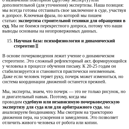
дополнительной (для уточнения) экспертизы. Наша позиция:
мы всегда готовы отстаивать свое заключение в суде, участвуя
в допросе. Ключевая фраза, по которой мы пишем
статью:
экспертиза строительной техники для обращения в
суд
. Мы не боимся перекрестного допроса, потому что наши
выводы основаны на неопровержимых данных.
Научная база: психофизиология и динамический
стереотип
🧬
В основе почерковедения лежит учение о динамическом
стереотипе. Это сложный рефлекторный акт, формирующийся
у человека в процессе обучения письму. К 20-25 годам он
стабилизируется и становится практически неизменным.
Даже если человек теряет руку, почерк может измениться, но
система координации движений останется прежней.
Мы, эксперты, знаем, что почерк — это не только рисунок, но
и двигательный навык. Поэтому, когда мы
проводим
судебную или независимую почерковедческую
экспертизу для суда или для арбитражного суда
, мы
анализируем биодинамику. Мы смотрим на траекторию
движения пера, на ускорения и замедления. Это позволяет
отличить живого человека от робота или копии.