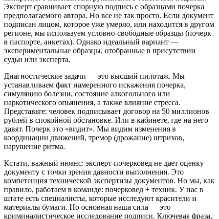
Эксперт сравнивает спорную подпись с образцами почерка
предполагаемого автора. Но все не так просто. Если документ
подписан лицом, которое уже умерло, или находится в другом
регионе, мы используем условно-свободные образцы (почерк
в паспорте, анкетах). Однако идеальный вариант —
экспериментальные образцы, отобранные в присутствии
судьи или эксперта.
Диагностические задачи — это высший пилотаж. Мы
устанавливаем факт намеренного искажения почерка,
симуляцию болезни, состояние алкогольного или
наркотического опьянения, а также влияние стресса.
Представьте: человек подписывает договор на 50 миллионов
рублей в спокойной обстановке. Или в кабинете, где на него
давят. Почерк это «видит». Мы видим изменения в
координации движений, тремор (дрожание) штрихов,
нарушение ритма.
Кстати, важный нюанс: эксперт-почерковед не дает оценку
документу с точки зрения давности выполнения. Это
компетенция технической экспертизы документов. Но мы, как
правило, работаем в команде: почерковед + техник. У нас в
штате есть специалисты, которые исследуют красители и
материалы бумаги. Но основная наша сила — это
криминалистическое исследование подписи. Ключевая фраза,