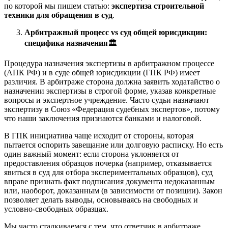
по которой мы пишем статью:
экспертиза строительной
техники для обращения в суд
.
Арбитражный процесс vs суд общей юрисдикции:
специфика назначения
🏛️
Процедура назначения экспертизы в арбитражном процессе
(АПК РФ) и в суде общей юрисдикции (ГПК РФ) имеет
различия. В арбитраже сторона должна заявить ходатайство о
назначении экспертизы в строгой форме, указав конкретные
вопросы и экспертное учреждение. Часто судьи назначают
экспертизу в Союз «Федерация судебных экспертов», потому
что наши заключения признаются банками и налоговой.
В ГПК инициатива чаще исходит от стороны, которая
пытается оспорить завещание или долговую расписку. Но есть
один важный момент: если сторона уклоняется от
предоставления образцов почерка (например, отказывается
явиться в суд для отбора экспериментальных образцов), суд
вправе признать факт подписания документа недоказанным
или, наоборот, доказанным (в зависимости от позиции). Закон
позволяет делать выводы, основываясь на свободных и
условно-свободных образцах.
Мы часто сталкиваемся с тем, что ответчик в арбитраже