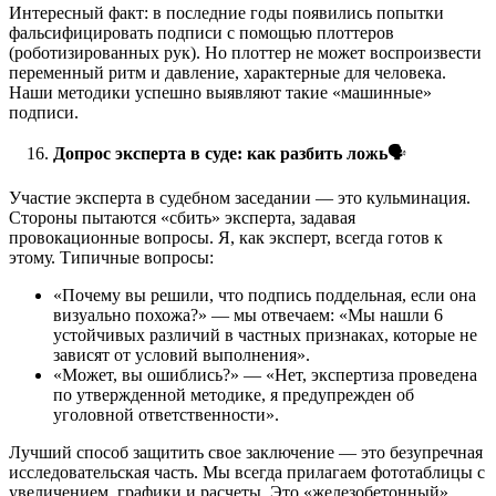
Интересный факт: в последние годы появились попытки
фальсифицировать подписи с помощью плоттеров
(роботизированных рук). Но плоттер не может воспроизвести
переменный ритм и давление, характерные для человека.
Наши методики успешно выявляют такие «машинные»
подписи.
Допрос эксперта в суде: как разбить ложь
🗣️
Участие эксперта в судебном заседании — это кульминация.
Стороны пытаются «сбить» эксперта, задавая
провокационные вопросы. Я, как эксперт, всегда готов к
этому. Типичные вопросы:
«Почему вы решили, что подпись поддельная, если она
визуально похожа?» — мы отвечаем: «Мы нашли 6
устойчивых различий в частных признаках, которые не
зависят от условий выполнения».
«Может, вы ошиблись?» — «Нет, экспертиза проведена
по утвержденной методике, я предупрежден об
уголовной ответственности».
Лучший способ защитить свое заключение — это безупречная
исследовательская часть. Мы всегда прилагаем фототаблицы с
увеличением, графики и расчеты. Это «железобетонный»