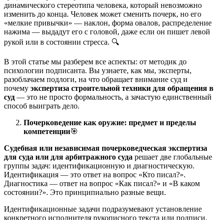
динамического стереотипа человека, который невозможно
изменить до конца. Человек может сменить почерк, но его
«мелкие привычки» — наклон, форма овалов, распределение
нажима — выдадут его с головой, даже если он пишет левой
рукой или в состоянии стресса. 🔍
В этой статье мы разберем все аспекты: от методик до
психологии подписанта. Вы узнаете, как мы, эксперты,
разоблачаем подлоги, на что обращает внимание суд и
почему
экспертиза строительной техники для обращения в
суд
— это не просто формальность, а зачастую единственный
способ выиграть дело.
Почерковедение как оружие: предмет и пределы
компетенции
🎯
Судебная или независимая почерковедческая экспертиза
для суда или для арбитражного суда
решает две глобальные
группы задач: идентификационную и диагностическую.
Идентификация — это ответ на вопрос «Кто писал?».
Диагностика — ответ на вопрос «Как писал?» и «В каком
состоянии?». Это принципиально разные вещи.
Идентификационные задачи подразумевают установление
конкретного исполнителя рукописного текста или подписи.