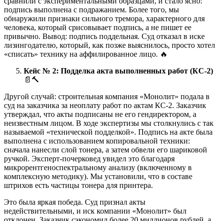
сравнили с экспериментальными образцами, и стало ясно:
подпись выполнена с подражанием. Более того, мы
обнаружили признаки сильного тремора, характерного для
человека, который срисовывает подпись, а не пишет ее
привычно. Вывод: подпись поддельная. Суд отказал в иске
лизингодателю, который, как позже выяснилось, просто хотел
«списать» технику на аффилированное лицо. 🔥
Кейс № 2: Подделка акта выполненных работ (КС-2)
📄🔨
Другой случай: строительная компания «Монолит» подала в
суд на заказчика за неоплату работ по актам КС-2. Заказчик
утверждал, что акты подписаны не его гендиректором, а
неизвестным лицом. В ходе экспертизы мы столкнулись с так
называемой «технической подделкой». Подпись на акте была
выполнена с использованием копировальной техники:
сначала нанесли слой тонера, а затем обвели его шариковой
ручкой. Эксперт-почерковед увидел это благодаря
микрорентгеноспектральному анализу (включенному в
комплексную методику). Мы установили, что в составе
штрихов есть частицы тонера для принтера.
Это была яркая победа. Суд признал акты
недействительными, и иск компании «Монолит» был
отклонен. Заказчик сэкономил более 20 миллионов рублей, а