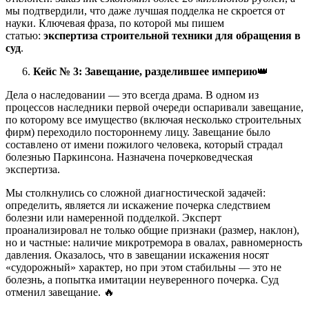
мы подтвердили, что даже лучшая подделка не скроется от
науки. Ключевая фраза, по которой мы пишем
статью:
экспертиза строительной техники для обращения в
суд
.
Кейс № 3: Завещание, разделившее империю
👑
Дела о наследовании — это всегда драма. В одном из
процессов наследники первой очереди оспаривали завещание,
по которому все имущество (включая несколько строительных
фирм) переходило постороннему лицу. Завещание было
составлено от имени пожилого человека, который страдал
болезнью Паркинсона. Назначена почерковедческая
экспертиза.
Мы столкнулись со сложной диагностической задачей:
определить, является ли искажение почерка следствием
болезни или намеренной подделкой. Эксперт
проанализировал не только общие признаки (размер, наклон),
но и частные: наличие микротремора в овалах, равномерность
давления. Оказалось, что в завещании искажения носят
«судорожный» характер, но при этом стабильны — это не
болезнь, а попытка имитации неуверенного почерка. Суд
отменил завещание. 🔥