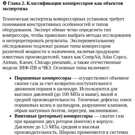
⚙️
Глава 2. Классификация компрессоров как объектов
экспертизы
Техническая экспертиза компрессорных установок требует
понимания конструктивных особенностей и типов
оборудования. Эксперт обязан четко определить тип
компрессора, чтобы правильно выбрать методы исследования
и интерпретировать результаты. Экспериментальному
обследованию подлежат разные типы компрессоров
различной мощности и назначения, включая продукцию
известных производителей, таких как CompAir, Atlas Copco,
Airman, Kaeser, Chicago pneumatic, а также отечественные
модели ЗИФ-ПВ и ЧКЗ. Основные типы включают:
Поршневые компрессоры
— осуществляют объемное
сжатие газа за счет возвратно-поступательного
движения поршня в цилиндре. Используются для
высоких давлений (до 100 МПа и выше), малой и
средней производительности. Типичные дефекты: износ
поршневых колец и цилиндров, разрушение клапанов,
обрыв шатунных болтов, перегрев, заклинивание.
Винтовые (роторные) компрессоры
— сжатие газа
при вращении двух роторов (винтов) в корпусе.
Давление до 1,5 МПа, средняя и высокая
производительность. Широко применяются в системах