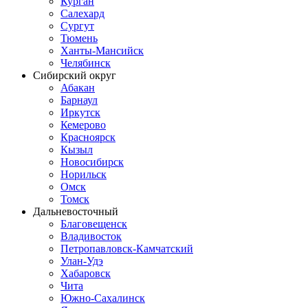
Курган
Салехард
Сургут
Тюмень
Ханты-Мансийск
Челябинск
Сибирский округ
Абакан
Барнаул
Иркутск
Кемерово
Красноярск
Кызыл
Новосибирск
Норильск
Омск
Томск
Дальневосточный
Благовещенск
Владивосток
Петропавловск-Камчатский
Улан-Удэ
Хабаровск
Чита
Южно-Сахалинск