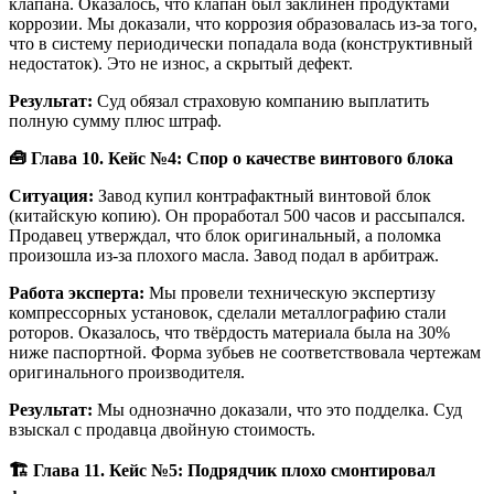
клапана. Оказалось, что клапан был заклинен продуктами
коррозии. Мы доказали, что коррозия образовалась из-за того,
что в систему периодически попадала вода (конструктивный
недостаток). Это не износ, а скрытый дефект.
Результат:
Суд обязал страховую компанию выплатить
полную сумму плюс штраф.
🧰
Глава 10. Кейс №4: Спор о качестве винтового блока
Ситуация:
Завод купил контрафактный винтовой блок
(китайскую копию). Он проработал 500 часов и рассыпался.
Продавец утверждал, что блок оригинальный, а поломка
произошла из-за плохого масла. Завод подал в арбитраж.
Работа эксперта:
Мы провели техническую экспертизу
компрессорных установок, сделали металлографию стали
роторов. Оказалось, что твёрдость материала была на 30%
ниже паспортной. Форма зубьев не соответствовала чертежам
оригинального производителя.
Результат:
Мы однозначно доказали, что это подделка. Суд
взыскал с продавца двойную стоимость.
🏗️ Глава 11. Кейс №5: Подрядчик плохо смонтировал