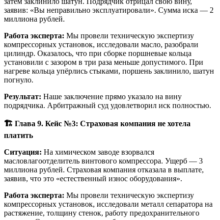
затем заклинило шатун. Подрядчик отрицал свою вину,
заявив: «Вы неправильно эксплуатировали». Сумма иска — 2
миллиона рублей.
Работа эксперта:
Мы провели техническую экспертизу
компрессорных установок, исследовали масло, разобрали
цилиндр. Оказалось, что при сборке поршневые кольца
установили с зазором в три раза меньше допустимого. При
нагреве кольца упёрлись стыками, поршень заклинило, шатун
погнуло.
Результат:
Наше заключение прямо указало на вину
подрядчика. Арбитражный суд удовлетворил иск полностью.
🏗️ Глава 9. Кейс №3: Страховая компания не хотела
платить
Ситуация:
На химическом заводе взорвался
масловлагоотделитель винтового компрессора. Ущерб — 3
миллиона рублей. Страховая компания отказала в выплате,
заявив, что это «естественный износ оборудования».
Работа эксперта:
Мы провели техническую экспертизу
компрессорных установок, исследовали металл сепаратора на
растяжение, толщину стенок, работу предохранительного