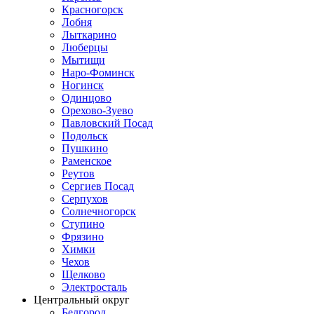
Красногорск
Лобня
Лыткарино
Люберцы
Мытищи
Наро-Фоминск
Ногинск
Одинцово
Орехово-Зуево
Павловский Посад
Подольск
Пушкино
Раменское
Реутов
Сергиев Посад
Серпухов
Солнечногорск
Ступино
Фрязино
Химки
Чехов
Щелково
Электросталь
Центральный округ
Белгород