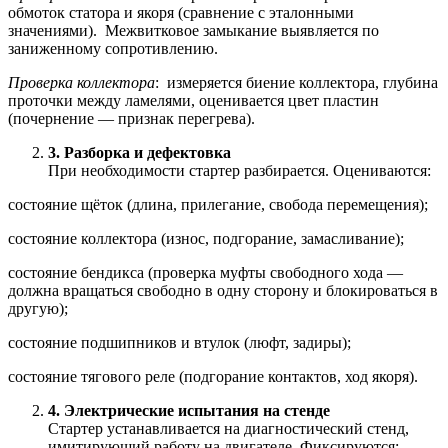
обмоток статора и якоря (сравнение с эталонными
значениями). Межвитковое замыкание выявляется по
заниженному сопротивлению.
Проверка коллектора
: измеряется биение коллектора, глубина
проточки между ламелями, оценивается цвет пластин
(почернение — признак перегрева).
3. Разборка и дефектовка
При необходимости стартер разбирается. Оцениваются:
состояние щёток (длина, прилегание, свобода перемещения);
состояние коллектора (износ, подгорание, замасливание);
состояние бендикса (проверка муфты свободного хода —
должна вращаться свободно в одну сторону и блокироваться в
другую);
состояние подшипников и втулок (люфт, задиры);
состояние тягового реле (подгорание контактов, ход якоря).
4. Электрические испытания на стенде
Стартер устанавливается на диагностический стенд,
имитирующий работу на двигателе. Фиксируются: