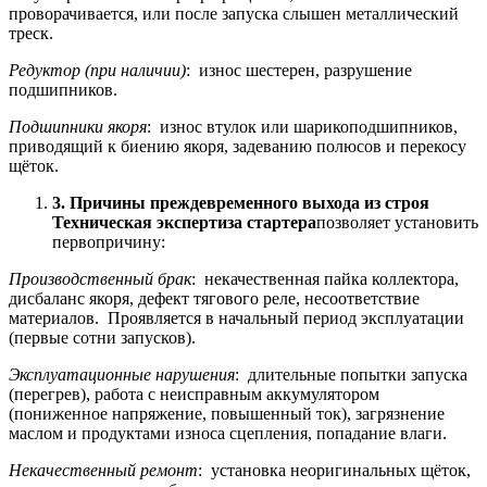
проворачивается, или после запуска слышен металлический
треск.
Редуктор (при наличии)
: износ шестерен, разрушение
подшипников.
Подшипники якоря
: износ втулок или шарикоподшипников,
приводящий к биению якоря, задеванию полюсов и перекосу
щёток.
3. Причины преждевременного выхода из строя
Техническая экспертиза стартера
позволяет установить
первопричину:
Производственный брак
: некачественная пайка коллектора,
дисбаланс якоря, дефект тягового реле, несоответствие
материалов. Проявляется в начальный период эксплуатации
(первые сотни запусков).
Эксплуатационные нарушения
: длительные попытки запуска
(перегрев), работа с неисправным аккумулятором
(пониженное напряжение, повышенный ток), загрязнение
маслом и продуктами износа сцепления, попадание влаги.
Некачественный ремонт
: установка неоригинальных щёток,