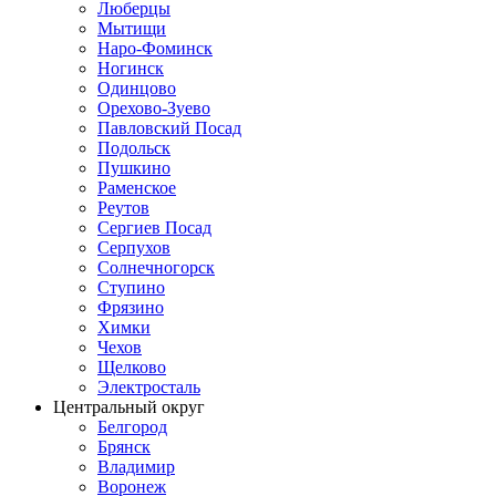
Люберцы
Мытищи
Наро-Фоминск
Ногинск
Одинцово
Орехово-Зуево
Павловский Посад
Подольск
Пушкино
Раменское
Реутов
Сергиев Посад
Серпухов
Солнечногорск
Ступино
Фрязино
Химки
Чехов
Щелково
Электросталь
Центральный округ
Белгород
Брянск
Владимир
Воронеж