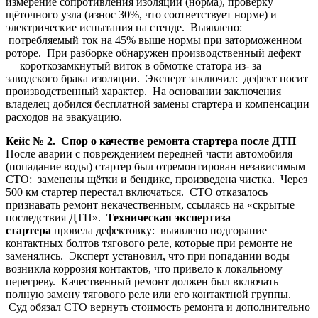
измерение сопротивления изоляции (норма), проверку
щёточного узла (износ 30%, что соответствует норме) и
электрические испытания на стенде. Выявлено:
потребляемый ток на 45% выше нормы при заторможенном
роторе. При разборке обнаружен производственный дефект
— короткозамкнутый виток в обмотке статора из- за
заводского брака изоляции. Эксперт заключил: дефект носит
производственный характер. На основании заключения
владелец добился бесплатной замены стартера и компенсации
расходов на эвакуацию.
Кейс № 2. Спор о качестве ремонта стартера после ДТП
После аварии с повреждением передней части автомобиля
(попадание воды) стартер был отремонтирован независимым
СТО: заменены щётки и бендикс, произведена чистка. Через
500 км стартер перестал включаться. СТО отказалось
признавать ремонт некачественным, ссылаясь на «скрытые
последствия ДТП».
Техническая экспертиза
стартера
провела дефектовку: выявлено подгорание
контактных болтов тягового реле, которые при ремонте не
заменялись. Эксперт установил, что при попадании воды
возникла коррозия контактов, что привело к локальному
перегреву. Качественный ремонт должен был включать
полную замену тягового реле или его контактной группы.
Суд обязал СТО вернуть стоимость ремонта и дополнительно