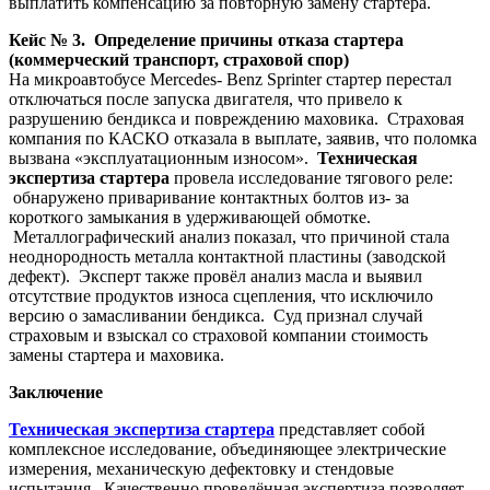
выплатить компенсацию за повторную замену стартера.
Кейс № 3. Определение причины отказа стартера
(коммерческий транспорт, страховой спор)
На микроавтобусе Mercedes- Benz Sprinter стартер перестал
отключаться после запуска двигателя, что привело к
разрушению бендикса и повреждению маховика. Страховая
компания по КАСКО отказала в выплате, заявив, что поломка
вызвана «эксплуатационным износом».
Техническая
экспертиза стартера
провела исследование тягового реле:
обнаружено приваривание контактных болтов из- за
короткого замыкания в удерживающей обмотке.
Металлографический анализ показал, что причиной стала
неоднородность металла контактной пластины (заводской
дефект). Эксперт также провёл анализ масла и выявил
отсутствие продуктов износа сцепления, что исключило
версию о замасливании бендикса. Суд признал случай
страховым и взыскал со страховой компании стоимость
замены стартера и маховика.
Заключение
Техническая экспертиза стартера
представляет собой
комплексное исследование, объединяющее электрические
измерения, механическую дефектовку и стендовые
испытания. Качественно проведённая экспертиза позволяет