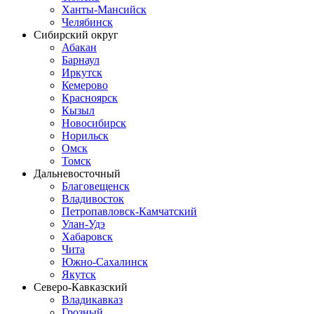
Ханты-Мансийск
Челябинск
Сибирский округ
Абакан
Барнаул
Иркутск
Кемерово
Красноярск
Кызыл
Новосибирск
Норильск
Омск
Томск
Дальневосточный
Благовещенск
Владивосток
Петропавловск-Камчатский
Улан-Удэ
Хабаровск
Чита
Южно-Сахалинск
Якутск
Северо-Кавказский
Владикавказ
Грозный