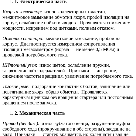
1. Электрическая часть
Якорь и коллектор
: износ коллекторных пластин,
межвитковое замыкание обмотки якоря, пробой изоляции на
корпус, ослабление пайки выводов. Проявляется снижением
мощности, искрением под щётками, полным отказом.
Обмотки статора
: межвитковое замыкание, пробой на
корпус. Диагностируется измерением сопротивления
изоляции мегаомметром (норма — не менее 0,5 МОм) и
проверкой потребляемого тока.
Щёточный узел
: износ щёток, ослабление пружин,
загрязнение щёткодержателей. Признаки — искрение,
снижение частоты вращения, увеличение потребляемого тока.
Тяговое реле
: подгорание контактных болтов, залипание или
невтягивание якоря, обрыв обмотки. Проявляется
характерным щелчком без вращения стартера или постоянным
вращением после запуска.
2. Механическая часть
Привод (бендикс)
: износ зубчатого венца, разрушение муфты
свободного хода (прокручивание в обе стороны), заедание на
валу. Признаки — стартер вращается, но коленчатый вал не