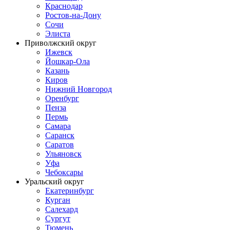
Краснодар
Ростов-на-Дону
Сочи
Элиста
Приволжский округ
Ижевск
Йошкар-Ола
Казань
Киров
Нижний Новгород
Оренбург
Пенза
Пермь
Самара
Саранск
Саратов
Ульяновск
Уфа
Чебоксары
Уральский округ
Екатеринбург
Курган
Салехард
Сургут
Тюмень