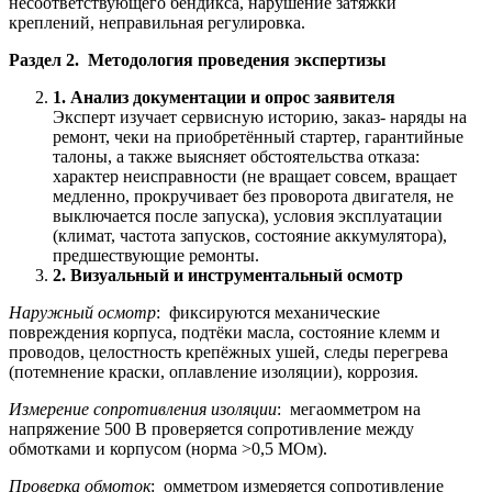
несоответствующего бендикса, нарушение затяжки
креплений, неправильная регулировка.
Раздел 2. Методология проведения экспертизы
1. Анализ документации и опрос заявителя
Эксперт изучает сервисную историю, заказ- наряды на
ремонт, чеки на приобретённый стартер, гарантийные
талоны, а также выясняет обстоятельства отказа:
характер неисправности (не вращает совсем, вращает
медленно, прокручивает без проворота двигателя, не
выключается после запуска), условия эксплуатации
(климат, частота запусков, состояние аккумулятора),
предшествующие ремонты.
2. Визуальный и инструментальный осмотр
Наружный осмотр
: фиксируются механические
повреждения корпуса, подтёки масла, состояние клемм и
проводов, целостность крепёжных ушей, следы перегрева
(потемнение краски, оплавление изоляции), коррозия.
Измерение сопротивления изоляции
: мегаомметром на
напряжение 500 В проверяется сопротивление между
обмотками и корпусом (норма >0,5 МОм).
Проверка обмоток
: омметром измеряется сопротивление