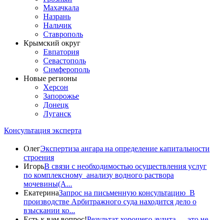
Махачкала
Назрань
Нальчик
Ставрополь
Крымский округ
Евпатория
Севастополь
Симферополь
Новые регионы
Херсон
Запорожье
Донецк
Луганск
Консультация эксперта
Олег
Экспертиза ангара на определение капитальности
строения
Игорь
В связи с необходимостью осуществления услуг
по комплексному анализу водного раствора
мочевины(A...
Екатерина
Запрос на письменную консультацию В
производстве Арбитражного суда находится дело о
взыскании ко...
Есть к вам вопрос!
Результат хорошего аудита — это не