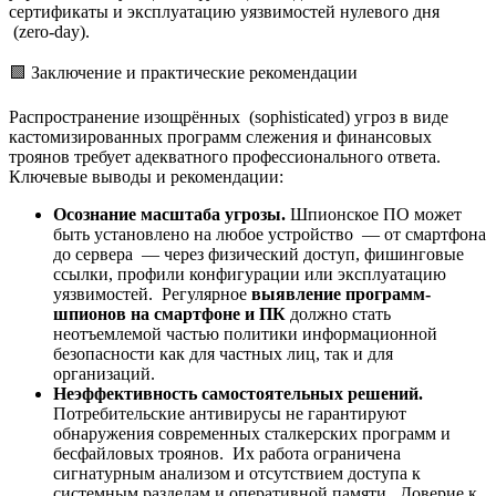
сертификаты и эксплуатацию уязвимостей нулевого дня
(zero-day).
🟩 Заключение и практические рекомендации
Распространение изощрённых (sophisticated) угроз в виде
кастомизированных программ слежения и финансовых
троянов требует адекватного профессионального ответа.
Ключевые выводы и рекомендации:
Осознание масштаба угрозы.
Шпионское ПО может
быть установлено на любое устройство — от смартфона
до сервера — через физический доступ, фишинговые
ссылки, профили конфигурации или эксплуатацию
уязвимостей. Регулярное
выявление программ-
шпионов на смартфоне и ПК
должно стать
неотъемлемой частью политики информационной
безопасности как для частных лиц, так и для
организаций.
Неэффективность самостоятельных решений.
Потребительские антивирусы не гарантируют
обнаружения современных сталкерских программ и
бесфайловых троянов. Их работа ограничена
сигнатурным анализом и отсутствием доступа к
системным разделам и оперативной памяти. Доверие к