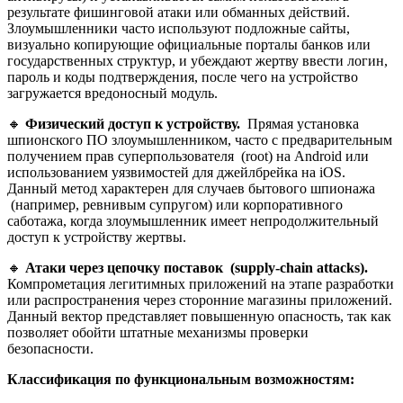
результате фишинговой атаки или обманных действий.
Злоумышленники часто используют подложные сайты,
визуально копирующие официальные порталы банков или
государственных структур, и убеждают жертву ввести логин,
пароль и коды подтверждения, после чего на устройство
загружается вредоносный модуль.
🔸
Физический доступ к устройству.
Прямая установка
шпионского ПО злоумышленником, часто с предварительным
получением прав суперпользователя (root) на Android или
использованием уязвимостей для джейлбрейка на iOS.
Данный метод характерен для случаев бытового шпионажа
(например, ревнивым супругом) или корпоративного
саботажа, когда злоумышленник имеет непродолжительный
доступ к устройству жертвы.
🔸
Атаки через цепочку поставок (supply-chain attacks).
Компрометация легитимных приложений на этапе разработки
или распространения через сторонние магазины приложений.
Данный вектор представляет повышенную опасность, так как
позволяет обойти штатные механизмы проверки
безопасности.
Классификация по функциональным возможностям: