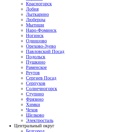
Красногорск
Лобня
Лыткарино
Люберцы
Мытищи
Наро-Фоминск
Ногинск
Одинцово
Орехово-Зуево
Павловский Посад
Подольск
Пушкино
Раменское
Реутов
Сергиев Посад
Серпухов
Солнечногорск
Ступино
Фрязино
Химки
Чехов
Щелково
Электросталь
Центральный округ
Белгород