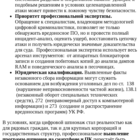
подобным решениям в условиях целенаправленной
атаки может привести к ложному чувству безопасности.
Приоритет профессиональной экспертизы.
Обращение к специалистам, владеющим методологией
цифровой криминалистики, позволяет не только
обнаружить вредоносное ПО, но и провести полный
инцидент-анализ, оценить ущерб, восстановить цепочку
атаки и получить юридически значимые доказательства
для суда. Профессиональная экспертиза использует весь
арсенал инструментов: от аппаратных блокираторов
записи и создания побитовых копий до анализа дампов
RAM и поведенческого анализа в песочницах.
Юридическая квалификация.
Выявленные факты
незаконного сбора информации могут служить
основанием для возбуждения уголовных дел по ст. 138
(нарушение неприкосновенности частной жизни), 138.1
(незаконный оборот специальных технических
средств), 272 (неправомерный доступ к компьютерной
информации) и 273 (создание и распространение
вредоносных программ) УК РФ.
В условиях, когда цифровой шпионаж стал реальностью как
для рядовых граждан, так и для крупных корпораций и
государственных структур, профессиональное
выявление
программ-шпионов на смартфоне и ПК
перестаёт быть