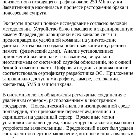
неизвестного исходящего трафика около 250 МБ в сутки.
Заявительница находилась в процессе расторжения брака и
подозревала супруга.
Эксперты провели полное исследование согласно деловой
методологии. Устройство было помещено в экранированную
камеру Фарадея для блокировки всех каналов связи и
предотвращения удалённой команды на уничтожение
данных. Затем была создана побитовая копия внутренней
памяти (физический дамп). Анализ установленных
приложений выявил пакет с названием, визуально
неотличимым от системной службы обновлений, но с одной
буквой в имени пакета. Цифровая подпись приложения не
соответствовала сертификату разработчика ОС. Приложение
запрашивало доступ к микрофону, камере, геолокации,
контактам, SMS и записи экрана.
В системных логах обнаружены регулярные соединения с
удалённым сервером, расположенным в иностранном
государстве. Поведенческий анализ в изолированной среде
подтвердил, что приложение передаёт аудиозаписи и
скриншоты на удалённый сервер. Временные метки
установки совпали с днём, когда супруг оставался дома один с
устройством заявительницы. Вредоносный пакет был удалён,
составлено экспертное заключение, которое использовалось в