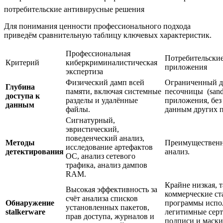
потребительские антивирусные решения
Для понимания ценности профессионального подхода
приведём сравнительную таблицу ключевых характеристик.
Профессиональная
Потребительски
Критерий
киберкриминалистическая
приложения
экспертиза
Физический дамп всей
Ограниченный д
Глубина
памяти, включая системные
песочницы (sand
доступа к
разделы и удалённые
приложения, без
данным
файлы.
данным других 
Сигнатурный,
эвристический,
поведенческий анализ,
Методы
Преимущественн
исследование артефактов
детектирования
анализ.
ОС, анализ сетевого
трафика, анализ дампов
RAM.
Крайне низкая, т
Высокая эффективность за
коммерческие ст
счёт анализа списков
Обнаружение
программы испо
установленных пакетов,
stalkerware
легитимные сер
прав доступа, журналов и
подписи и маски