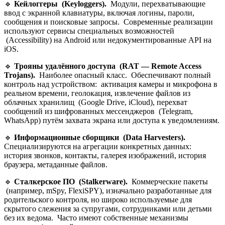
🔹
Кейлоггеры (Keyloggers).
Модули, перехватывающие
ввод с экранной клавиатуры, включая логины, пароли,
сообщения и поисковые запросы. Современные реализации
используют сервисы специальных возможностей
(Accessibility) на Android или недокументированные API на
iOS.
🔹
Трояны
удалённого
доступа
(RAT — Remote Access
Trojans).
Наиболее опасный класс. Обеспечивают полный
контроль над устройством: активация камеры и микрофона в
реальном времени, геолокация, извлечение файлов из
облачных хранилищ (Google Drive, iCloud), перехват
сообщений из шифрованных мессенджеров (Telegram,
WhatsApp) путём захвата экрана или доступа к уведомлениям.
🔹
Информационные сборщики (Data Harvesters).
Специализируются на агрегации конкретных данных:
история звонков, контакты, галерея изображений, история
браузера, метаданные файлов.
🔹
Сталкерское ПО (Stalkerware).
Коммерческие пакеты
(например, mSpy, FlexiSPY), изначально разработанные для
родительского контроля, но широко используемые для
скрытого слежения за супругами, сотрудниками или детьми
без их ведома. Часто имеют собственные механизмы