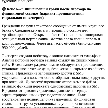
судебном процессе.
🔴
Кейс №2: Финансовый троян после перехода по
фишинговой ссылке (вариант проникновения —
социальная инженерия)
Гражданин получил текстовое сообщение от имени крупного
банка о блокировке карты и перешёл по ссылке для
«разблокировки». Открывшийся сайт полностью копировал
официальный портал банка. Жертва ввела логин, пароль и
код подтверждения. Через два часа с её счёта было списано
950 000 рублей.
Эксперты создали побитовую копию накопителя смартфона.
Анализ истории браузера выявил ссылку на фишинговый
сайт. В системном разделе памяти обнаружено приложение,
установленное в тот же день, без иконки и скрытое из общего
списка. Приложение запрашивало доступ к SMS,
уведомлениям и возможность отображать окна поверх других
приложений. Дизассемблирование исполняемого файла
выявило функции перехвата одноразовых паролей из SMS.
Вредонос отправлял украденные данные на сервер,
зарегистрированный через подставное лицо. Была
восстановлена полная цепочка заражения: фишинговая
ссылка → загрузка установщика → установка основного
модуля → активация после перезагрузки. Вредоносный