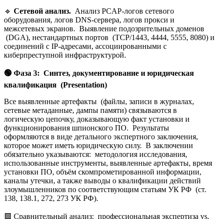
🔹
Сетевой анализ.
Анализ PCAP-логов сетевого
оборудования, логов DNS-сервера, логов прокси и
межсетевых экранов. Выявление подозрительных доменов
(DGA), нестандартных портов (TCP/1443, 4444, 5555, 8080) и
соединений с IP-адресами, ассоциированными с
киберпреступной инфраструктурой.
🟢
Фаза 3: Синтез, документирование и юридическая
квалификация (Presentation)
Все выявленные артефакты (файлы, записи в журналах,
сетевые метаданные, дампы памяти) связываются в
логическую цепочку, доказывающую факт установки и
функционирования шпионского ПО. Результаты
оформляются в виде детального экспертного заключения,
которое может иметь юридическую силу. В заключении
обязательно указываются: методология исследования,
использованные инструменты, выявленные артефакты, время
установки ПО, объём скомпрометированной информации,
каналы утечки, а также выводы о квалификации действий
злоумышленников по соответствующим статьям УК РФ (ст.
138, 138.1, 272, 273 УК РФ).
🟩 Сравнительный анализ: профессиональная экспертиза vs.