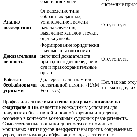
сравнения хэшей.
системные прил
Определение типа
собранных данных,
Анализ
установление времени
Отсутствует.
последствий
начала слежения,
выявление каналов утечки,
оценка ущерба.
Формирование юридически
значимого заключения с
Доказательная
цепочкой доказательств,
Отсутствует.
ценность
пригодного для передачи в
суд и правоохранительные
органы.
Работа с
Да, через анализ дампов
Нет, так как отс
бесфайловыми
оперативной памяти (RAM
к памяти других
угрозами
Forensics).
Профессиональное
выявление программ-шпионов на
смартфоне и ПК
является необходимым условием для
получения объективной и полной картины инцидента,
особенно в контексте возможных судебных разбирательств.
Самостоятельные попытки диагностики с помощью
мобильных антивирусов неэффективны против современных
угроз, использующих обфускацию кода, легитимные