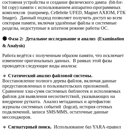
состояния устройства и создание физического дампа (bit-for-
bit copy) памяти с использованием аппаратно-программных
комплексов (например, Cellebrite UFED, Magnet AXIOM, FTK
Imager). Данный подход позволяет получить доступ ко всем
секторам памяти, включая удалённые файлы и системные
разделы, недоступные в штатном режиме работы ОС.
🟢
Фаза 2: Детальное исследование и анализ (Examination
& Analysis)
Работа ведётся с полученным образом памяти, что исключает
изменение оригинальных данных. В рамках этой фазы
проводятся следующие виды анализа:
🔹
Статический анализ файловой системы.
Восстановление полного дерева файлов, включая данные
предустановленных и пользовательских приложений.
Сравнение хэш-сумм системных библиотек и исполняемых
файлов для выявления несоответствий, указывающих на
внедрение руткита. Анализ метаданных и артефактов:
журналы системных событий (logcat), история сетевых
подключений, записи SMS/MMS, остаточные данные
мессенджеров.
🔹
Сигнатурный поиск.
Использование баз YARA-правил