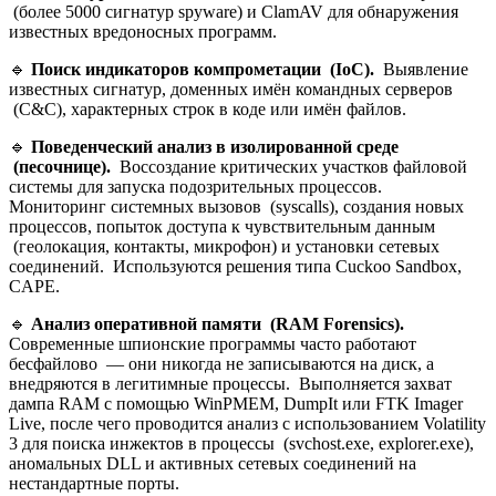
(более 5000 сигнатур spyware) и ClamAV для обнаружения
известных вредоносных программ.
🔹
Поиск индикаторов компрометации (IoC).
Выявление
известных сигнатур, доменных имён командных серверов
(C&C), характерных строк в коде или имён файлов.
🔹
Поведенческий анализ в изолированной среде
(песочнице).
Воссоздание критических участков файловой
системы для запуска подозрительных процессов.
Мониторинг системных вызовов (syscalls), создания новых
процессов, попыток доступа к чувствительным данным
(геолокация, контакты, микрофон) и установки сетевых
соединений. Используются решения типа Cuckoo Sandbox,
CAPE.
🔹
Анализ оперативной памяти (RAM Forensics).
Современные шпионские программы часто работают
бесфайлово — они никогда не записываются на диск, а
внедряются в легитимные процессы. Выполняется захват
дампа RAM с помощью WinPMEM, DumpIt или FTK Imager
Live, после чего проводится анализ с использованием Volatility
3 для поиска инжектов в процессы (svchost.exe, explorer.exe),
аномальных DLL и активных сетевых соединений на
нестандартные порты.