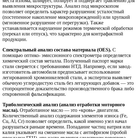
места излома, шлифует, полирует и подвергает травлению для
выявления микроструктуры. Анализ под микроскопом
позволяет определить характер разрушения: усталостный
(постепенное накопление микроповреждений) или хрупкий
(мгновенное разрушение от перегрузки). Также
устанавливается нарушение режимов термической обработки
(перекал или отпуск), что характерно для контрафактной
продукции.
Спектральный анализ состава материала (OES).
С
помощью оптико- эмиссионного спектрометра определяется
химический состав металла. Полученный паспорт марки
стали сверяется с требованиями НТД. Например, если завод-
изготовитель автомобиля предписывает использование
легированной хромоникелевой стали, а экспертиза выявляет
обычную углеродистую сталь без легирующих добавок — это
стопроцентное доказательство производственного брака либо
откровенной фальсификации.
Трибологический анализ (анализ отработки моторного
масла).
Отработанное масло — это «кровь» двигателя.
Количественный анализ содержания элементов износа (Fe,
Cu, Al, Cr) позволяет определить, какой именно узел начал
разрушаться раньше времени. Попадание частиц натрия или
калия указывает на смешение масла с антифризом (пробой
прокладки ГБЦ), что часто является следствием перегрева.