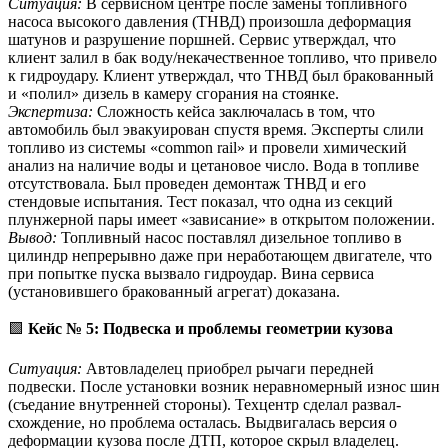
Ситуация:
В сервисном центре после замены топливного
насоса высокого давления (ТНВД) произошла деформация
шатунов и разрушение поршней. Сервис утверждал, что
клиент залил в бак воду/некачественное топливо, что привело
к гидроудару. Клиент утверждал, что ТНВД был бракованный
и «полил» дизель в камеру сгорания на стоянке.
Экспертиза:
Сложность кейса заключалась в том, что
автомобиль был эвакуирован спустя время. Эксперты слили
топливо из системы «common rail» и провели химический
анализ на наличие воды и цетановое число. Вода в топливе
отсутствовала. Был проведен демонтаж ТНВД и его
стендовые испытания. Тест показал, что одна из секций
плунжерной пары имеет «зависание» в открытом положении.
Вывод:
Топливный насос поставлял дизельное топливо в
цилиндр непрерывно даже при неработающем двигателе, что
при попытке пуска вызвало гидроудар. Вина сервиса
(установившего бракованный агрегат) доказана.
🟩
Кейс № 5: Подвеска и проблемы геометрии кузова
Ситуация:
Автовладелец приобрел рычаги передней
подвески. После установки возник неравномерный износ шин
(съедание внутренней стороны). Техцентр сделал развал-
схождение, но проблема осталась. Выдвигалась версия о
деформации кузова после ДТП, которое скрыл владелец.