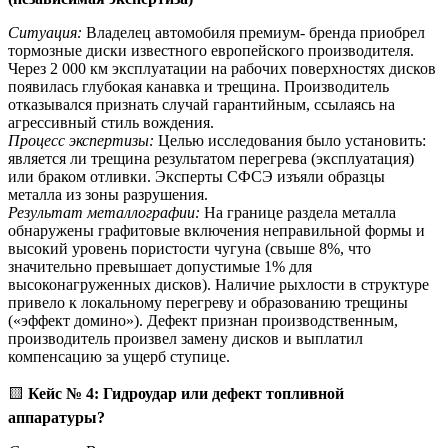
Ситуация:
Владелец автомобиля премиум- бренда приобрел
тормозные диски известного европейского производителя.
Через 2 000 км эксплуатации на рабочих поверхностях дисков
появилась глубокая канавка и трещина. Производитель
отказывался признать случай гарантийным, ссылаясь на
агрессивный стиль вождения.
Процесс экспертизы:
Целью исследования было установить:
является ли трещина результатом перегрева (эксплуатация)
или браком отливки. Эксперты СФСЭ изъяли образцы
металла из зоны разрушения.
Результат металлографии:
На границе раздела металла
обнаружены графитовые включения неправильной формы и
высокий уровень пористости чугуна (свыше 8%, что
значительно превышает допустимые 1% для
высоконагруженных дисков). Наличие рыхлости в структуре
привело к локальному перегреву и образованию трещины
(«эффект домино»). Дефект признан производственным,
производитель произвел замену дисков и выплатил
компенсацию за ущерб ступице.
🟨
Кейс № 4: Гидроудар или дефект топливной
аппаратуры?