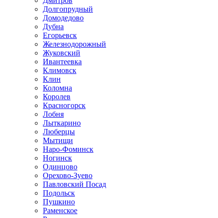
Дмитров
Долгопрудный
Домодедово
Дубна
Егорьевск
Железнодорожный
Жуковский
Ивантеевка
Климовск
Клин
Коломна
Королев
Красногорск
Лобня
Лыткарино
Люберцы
Мытищи
Наро-Фоминск
Ногинск
Одинцово
Орехово-Зуево
Павловский Посад
Подольск
Пушкино
Раменское