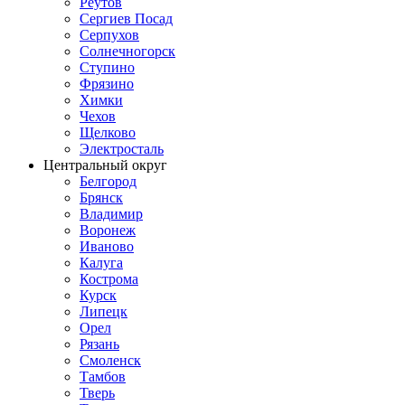
Реутов
Сергиев Посад
Серпухов
Солнечногорск
Ступино
Фрязино
Химки
Чехов
Щелково
Электросталь
Центральный округ
Белгород
Брянск
Владимир
Воронеж
Иваново
Калуга
Кострома
Курск
Липецк
Орел
Рязань
Смоленск
Тамбов
Тверь