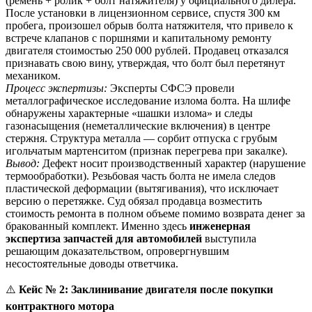
(ремень + ролик + болт натяжителя) у официального дилера.
После установки в лицензионном сервисе, спустя 300 км
пробега, произошел обрыв болта натяжителя, что привело к
встрече клапанов с поршнями и капитальному ремонту
двигателя стоимостью 250 000 рублей. Продавец отказался
признавать свою вину, утверждая, что болт был перетянут
механиком.
Процесс экспертизы:
Эксперты СФСЭ провели
металлографическое исследование излома болта. На шлифе
обнаружены характерные «шашки излома» и следы
газонасыщения (неметаллические включения) в центре
стержня. Структура металла — сорбит отпуска с грубым
игольчатым мартенситом (признак перегрева при закалке).
Вывод:
Дефект носит производственный характер (нарушение
термообработки). Резьбовая часть болта не имела следов
пластической деформации (вытягивания), что исключает
версию о перетяжке. Суд обязал продавца возместить
стоимость ремонта в полном объеме помимо возврата денег за
бракованный комплект. Именно здесь
инженерная
экспертиза запчастей для автомобилей
выступила
решающим доказательством, опровергнувшим
несостоятельные доводы ответчика.
⚠️
Кейс № 2: Заклинивание двигателя после покупки
контрактного мотора