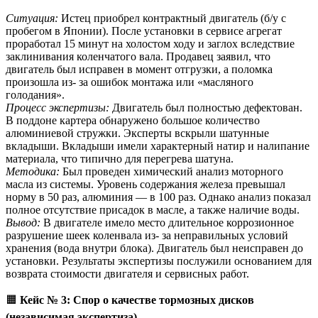
Ситуация:
Истец приобрел контрактный двигатель (б/у с
пробегом в Японии). После установки в сервисе агрегат
проработал 15 минут на холостом ходу и заглох вследствие
заклинивания коленчатого вала. Продавец заявил, что
двигатель был исправен в момент отгрузки, а поломка
произошла из- за ошибок монтажа или «масляного
голодания».
Процесс экспертизы:
Двигатель был полностью дефектован.
В поддоне картера обнаружено большое количество
алюминиевой стружки. Эксперты вскрыли шатунные
вкладыши. Вкладыши имели характерный натир и налипание
материала, что типично для перегрева шатуна.
Методика:
Был проведен химический анализ моторного
масла из системы. Уровень содержания железа превышал
норму в 50 раз, алюминия — в 100 раз. Однако анализ показал
полное отсутствие присадок в масле, а также наличие воды.
Вывод:
В двигателе имело место длительное коррозионное
разрушение шеек коленвала из- за неправильных условий
хранения (вода внутри блока). Двигатель был неисправен до
установки. Результаты экспертизы послужили основанием для
возврата стоимости двигателя и сервисных работ.
🟧
Кейс № 3: Спор о качестве тормозных дисков
(независимая экспертиза)