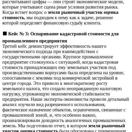
рассчитывают цифры — они строят экономические модели,
которые учитывают сцена рные условия развития рынка.
Когда встает вопрос о
земля рыночный участок оценка
стоимость
, мы подходим к нему как к задаче, решение
которой определяет финансовую судьбу клиента.
🟩
Кейс № 3: Оспаривание кадастровой стоимости для
промышленного предприятия
Третий кейс демонстрирует эффективность нашего
экономического подхода при взаимодействии с
государственными органами. Крупное промышленное
предприятие столкнулось с ситуацией, когда кадастровая
стоимость принадлежащих ему земельных участков под
производственными корпусами была определена на уровне,
сопоставимом с землями под коммерческой застройкой в
центре города. Это привело к многократному росту
земельного налога, что создало неоправданную налоговую
нагрузку, угрожающую экономической стабильности
предприятия. Наши эксперты-экономисты провели детальный
анализ: изучили вид разрешенного использования,
фактическое назначение объектов, ограничения, связанные с
промышленной зоной, и, что особенно важно,
проанализировали доходность аналогичных промышленных
земель. Мы подготовили отчет, в котором
земля рыночный
участок оценка стоимость
была обоснована с применением