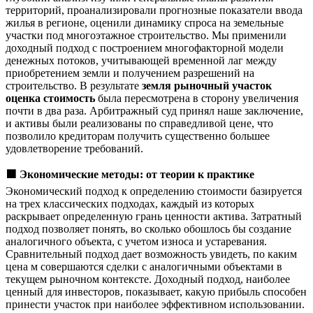
территорий, проанализировали прогнозные показатели ввода
жилья в регионе, оценили динамику спроса на земельные
участки под многоэтажное строительство. Мы применили
доходный подход с построением многофакторной модели
денежных потоков, учитывающей временной лаг между
приобретением земли и получением разрешений на
строительство. В результате
земля рыночный участок
оценка стоимость
была пересмотрена в сторону увеличения
почти в два раза. Арбитражный суд принял наше заключение,
и активы были реализованы по справедливой цене, что
позволило кредиторам получить существенно большее
удовлетворение требований.
🟩
Экономические методы: от теории к практике
Экономический подход к определению стоимости базируется
на трех классических подходах, каждый из которых
раскрывает определенную грань ценности актива. Затратный
подход позволяет понять, во сколько обошлось бы создание
аналогичного объекта, с учетом износа и устаревания.
Сравнительный подход дает возможность увидеть, по каким
цена м совершаются сделки с аналогичными объектами в
текущем рыночном контексте. Доходный подход, наиболее
ценный для инвесторов, показывает, какую прибыль способен
принести участок при наиболее эффективном использовании.