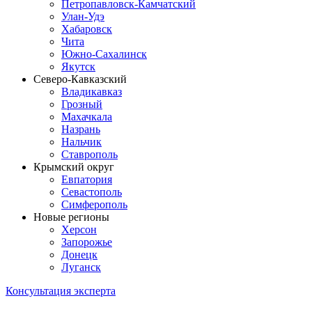
Петропавловск-Камчатский
Улан-Удэ
Хабаровск
Чита
Южно-Сахалинск
Якутск
Северо-Кавказский
Владикавказ
Грозный
Махачкала
Назрань
Нальчик
Ставрополь
Крымский округ
Евпатория
Севастополь
Симферополь
Новые регионы
Херсон
Запорожье
Донецк
Луганск
Консультация эксперта