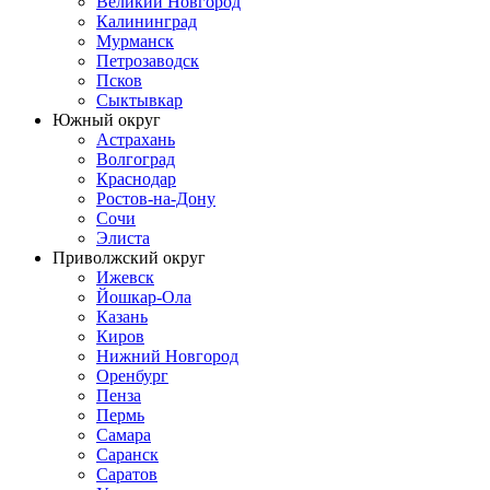
Великий Новгород
Калининград
Мурманск
Петрозаводск
Псков
Сыктывкар
Южный округ
Астрахань
Волгоград
Краснодар
Ростов-на-Дону
Сочи
Элиста
Приволжский округ
Ижевск
Йошкар-Ола
Казань
Киров
Нижний Новгород
Оренбург
Пенза
Пермь
Самара
Саранск
Саратов