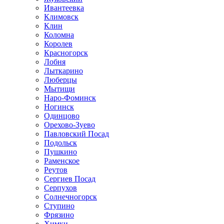
Ивантеевка
Климовск
Клин
Коломна
Королев
Красногорск
Лобня
Лыткарино
Люберцы
Мытищи
Наро-Фоминск
Ногинск
Одинцово
Орехово-Зуево
Павловский Посад
Подольск
Пушкино
Раменское
Реутов
Сергиев Посад
Серпухов
Солнечногорск
Ступино
Фрязино
Химки