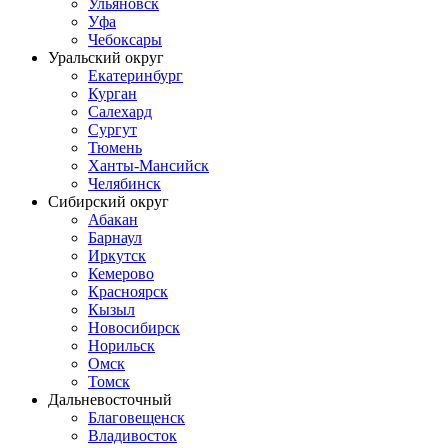
Ульяновск
Уфа
Чебоксары
Уральский округ
Екатеринбург
Курган
Салехард
Сургут
Тюмень
Ханты-Мансийск
Челябинск
Сибирский округ
Абакан
Барнаул
Иркутск
Кемерово
Красноярск
Кызыл
Новосибирск
Норильск
Омск
Томск
Дальневосточный
Благовещенск
Владивосток