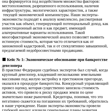
она формируется под воздействием множества факторов:
местоположения, разрешенного использования, наличия
инфраструктуры, экологических характеристик, а также
текущей экономической конъюнктуры. Наши эксперты-
экономисты подходят к анализу комплексно, рассматривая
участок как объект, генерирующий потенциальный доход, как
инвестиционный актив и как предмет, имеющий
альтернативные варианты использования. Такой
многофакторный экономический анализ позволяет выявить
истинную стоимость, которая часто отличается как от
заниженной кадастровой, так и от спекулятивно завышенной,
предлагаемой недобросовестными продавцами.
🟩
Кейс № 1: Экономическое обоснование при банкротстве
девелопера
В практике Федерации судебных экспертов был случай, когда
крупный девелопер, владевший несколькими земельными
массивами под жилую застройку в престижном пригороде,
оказался в процедуре банкротства. Конкурсный управляющий
провел оценку, которая существенно занизила стоимость
активов, что привело к риску продажи земли по цене
значительно ниже рыночной. Кредиторы, понимая, что это
негативно скажется на погашении их требований, обратились
в наше учреждение. Наши эксперты-экономисты провели
глубокий анализ: изучили генеральные планы развития