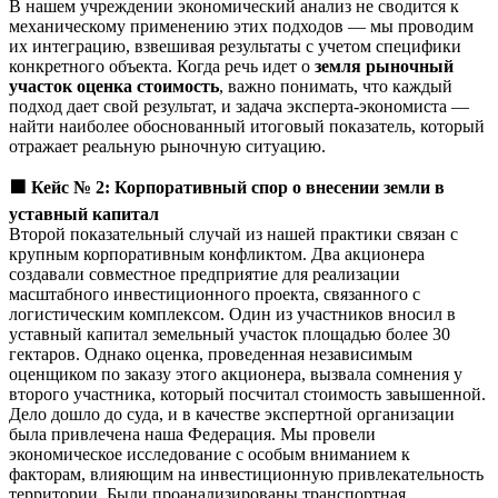
В нашем учреждении экономический анализ не сводится к
механическому применению этих подходов — мы проводим
их интеграцию, взвешивая результаты с учетом специфики
конкретного объекта. Когда речь идет о
земля рыночный
участок оценка стоимость
, важно понимать, что каждый
подход дает свой результат, и задача эксперта-экономиста —
найти наиболее обоснованный итоговый показатель, который
отражает реальную рыночную ситуацию.
🟩
Кейс № 2: Корпоративный спор о внесении земли в
уставный капитал
Второй показательный случай из нашей практики связан с
крупным корпоративным конфликтом. Два акционера
создавали совместное предприятие для реализации
масштабного инвестиционного проекта, связанного с
логистическим комплексом. Один из участников вносил в
уставный капитал земельный участок площадью более 30
гектаров. Однако оценка, проведенная независимым
оценщиком по заказу этого акционера, вызвала сомнения у
второго участника, который посчитал стоимость завышенной.
Дело дошло до суда, и в качестве экспертной организации
была привлечена наша Федерация. Мы провели
экономическое исследование с особым вниманием к
факторам, влияющим на инвестиционную привлекательность
территории. Были проанализированы транспортная