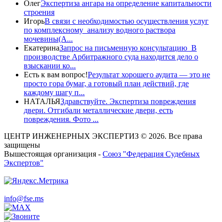
Олег
Экспертиза ангара на определение капитальности
строения
Игорь
В связи с необходимостью осуществления услуг
по комплексному анализу водного раствора
мочевины(A...
Екатерина
Запрос на письменную консультацию В
производстве Арбитражного суда находится дело о
взыскании ко...
Есть к вам вопрос!
Результат хорошего аудита — это не
просто гора бумаг, а готовый план действий, где
каждому шагу п...
НАТАЛЬЯ
Здравствуйте. Экспертиза повреждения
двери. Отгибали металлические двери, есть
повреждения. Фото ...
ЦЕНТР ИНЖЕНЕРНЫХ ЭКСПЕРТИЗ © 2026. Все права
защищены
Вышестоящая организация -
Союз "Федерация Судебных
Экспертов"
info@fse.ms