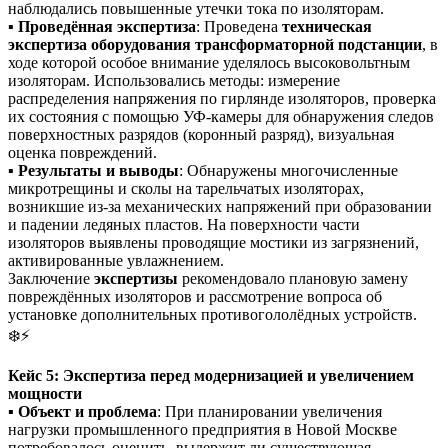
наблюдались повышенные утечки тока по изоляторам.
▪️
Проведённая экспертиза
: Проведена
техническая
экспертиза оборудования трансформаторной подстанции
, в
ходе которой особое внимание уделялось высоковольтным
изоляторам. Использовались методы: измерение
распределения напряжения по гирлянде изоляторов, проверка
их состояния с помощью УФ-камеры для обнаружения следов
поверхностных разрядов (коронный разряд), визуальная
оценка повреждений.
▪️
Результаты и выводы
: Обнаружены многочисленные
микротрещины и сколы на тарельчатых изоляторах,
возникшие из-за механических напряжений при образовании
и падении ледяных пластов. На поверхности части
изоляторов выявлены проводящие мостики из загрязнений,
активированные увлажнением.
Заключение
экспертизы
рекомендовало плановую замену
повреждённых изоляторов и рассмотрение вопроса об
установке дополнительных противогололёдных устройств.
❄️⚡
Кейс 5: Экспертиза перед модернизацией и увеличением
мощности
▪️
Объект и проблема
: При планировании увеличения
нагрузки промышленного предприятия в Новой Москве
потребовалось оценить, выдержит ли существующая