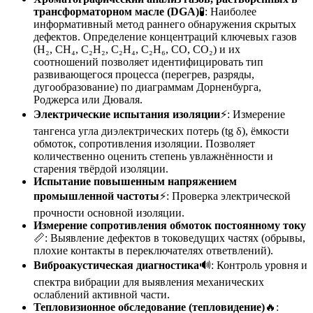
трансформаторном масле (DGA)
🧪: Наиболее
информативный метод раннего обнаружения скрытых
дефектов. Определение концентраций ключевых газов
(H₂, CH₄, C₂H₂, C₂H₄, C₂H₆, CO, CO₂) и их
соотношений позволяет идентифицировать тип
развивающегося процесса (перегрев, разряды,
дугообразование) по диаграммам Дорненбурга,
Роджерса или Дюваля.
Электрические испытания изоляции
⚡: Измерение
тангенса угла диэлектрических потерь (tg δ), ёмкости
обмоток, сопротивления изоляции. Позволяет
количественно оценить степень увлажнённости и
старения твёрдой изоляции.
Испытание повышенным напряжением
промышленной частоты
⚡: Проверка электрической
прочности основной изоляции.
Измерение сопротивления обмоток постоянному току
📏: Выявление дефектов в токоведущих частях (обрывы,
плохие контакты в переключателях ответвлений).
Виброакустическая диагностика
🔊: Контроль уровня и
спектра вибрации для выявления механических
ослаблений активной части.
Тепловизионное обследование (тепловидение)
🔥: