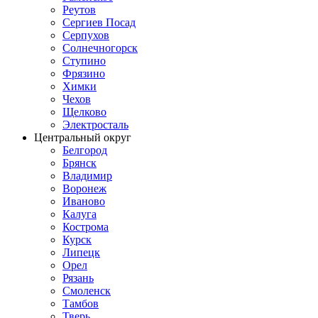
Реутов
Сергиев Посад
Серпухов
Солнечногорск
Ступино
Фрязино
Химки
Чехов
Щелково
Электросталь
Центральный округ
Белгород
Брянск
Владимир
Воронеж
Иваново
Калуга
Кострома
Курск
Липецк
Орел
Рязань
Смоленск
Тамбов
Тверь