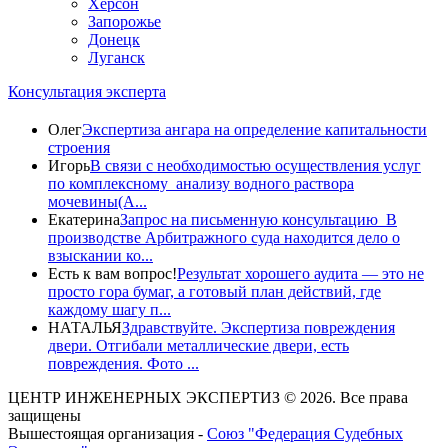
Херсон
Запорожье
Донецк
Луганск
Консультация эксперта
Олег
Экспертиза ангара на определение капитальности
строения
Игорь
В связи с необходимостью осуществления услуг
по комплексному анализу водного раствора
мочевины(A...
Екатерина
Запрос на письменную консультацию В
производстве Арбитражного суда находится дело о
взыскании ко...
Есть к вам вопрос!
Результат хорошего аудита — это не
просто гора бумаг, а готовый план действий, где
каждому шагу п...
НАТАЛЬЯ
Здравствуйте. Экспертиза повреждения
двери. Отгибали металлические двери, есть
повреждения. Фото ...
ЦЕНТР ИНЖЕНЕРНЫХ ЭКСПЕРТИЗ © 2026. Все права
защищены
Вышестоящая организация -
Союз "Федерация Судебных