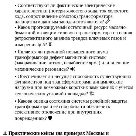
• Соответствуют ли фактические электрические
характеристики (потери холостого хода, ток холостого
хода, сопротивление обмоток) трансформатора
паспортным данным завода-изготовителя? 📏
• Каков прогнозируемый остаточный ресурс масляно-
бумажной изоляции силового трансформатора на основе
ретроспективного анализа трендов ключевых газов и
измерения tg δ? ⏳
• Является ли причиной повышенного шума
трансформатора дефект магнитной системы
(закорачивание витков, ослабление ярма) или внешние
механические резонансы? 🔊
• Обеспечивает ли несущая способность существующих
фундаментов под трансформаторами динамические
нагрузки при возможных коротких замыканиях с учётом
геологических условий площадки? 🏗️
• Какова оценка состояния системы релейной защиты
трансформатора и её способности обеспечить
селективное отключение при внутренних
повреждениях? 🛡️
📊 Практические кейсы (на примерах Москвы и