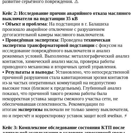
развитие серьёзного повреждения. ⚠️
Кейс 2: Исследование причин аварийного отказа масляного
выключателя на подстанции 35 кВ
▪️
Объект и проблема
: На подстанции в г. Балашиха
произошло аварийное отключение с разрушением
дугогасительной камеры масляного выключателя.
▪️
Проведённая экспертиза
: Проведена
техническая
экспертиза трансформаторной подстанции
с фокусом на
исследование повреждённого выключателя и анализ
режимных условий. Выполнены: металлографический анализ
контактов, химический анализ масла, проверка работы
приводного механизма и вторичных цепей управления.
▪️
Результаты и выводы
: Установлено, что непосредственной
причиной разрушения стала кавитационная эрозия контактов
из-за частых оперативных коммутаций на недопустимо
высокие токи (близкие к предельным). Глубинный анализ
показал, что причиной такого режима работы была
некорректная уставка защиты смежного участка сети, не
обеспечивавшая селективность. Рекомендации по
итогам
экспертизы
включали не только замену выключателя,
но и пересчёт и корректировку уставок защит всей ячейки. ⚡
Кейс 3: Комплексное обследование состояния КТП после
длительной эксплуатации в условиях агрессивной среды