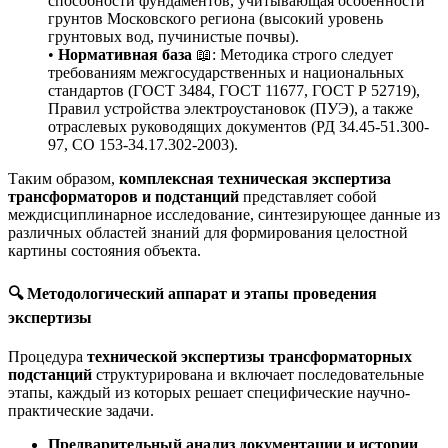
способности фундаментов, учитывающая особенности
грунтов Московского региона (высокий уровень
грунтовых вод, пучинистые почвы).
•
Нормативная база
📖: Методика строго следует
требованиям межгосударственных и национальных
стандартов (ГОСТ 3484, ГОСТ 11677, ГОСТ Р 52719),
Правил устройства электроустановок (ПУЭ), а также
отраслевых руководящих документов (РД 34.45-51.300-
97, СО 153-34.17.302-2003).
Таким образом,
комплексная техническая экспертиза
трансформаторов и подстанций
представляет собой
междисциплинарное исследование, синтезирующее данные из
различных областей знаний для формирования целостной
картины состояния объекта.
🔍 Методологический аппарат и этапы проведения
экспертизы
Процедура
технической экспертизы трансформаторных
подстанций
структурирована и включает последовательные
этапы, каждый из которых решает специфические научно-
практические задачи.
Предварительный анализ документации и истории