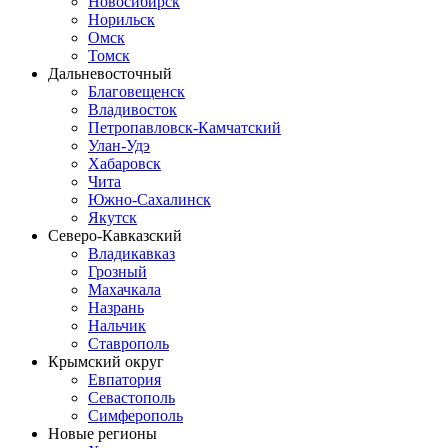
Новосибирск
Норильск
Омск
Томск
Дальневосточный
Благовещенск
Владивосток
Петропавловск-Камчатский
Улан-Удэ
Хабаровск
Чита
Южно-Сахалинск
Якутск
Северо-Кавказский
Владикавказ
Грозный
Махачкала
Назрань
Нальчик
Ставрополь
Крымский округ
Евпатория
Севастополь
Симферополь
Новые регионы