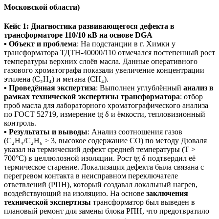
Московской области)
Кейс 1: Диагностика развивающегося дефекта в
трансформаторе 110/10 кВ на основе DGA
▪️
Объект и проблема
: На подстанции в г. Химки у
трансформатора ТДТН-40000/110 отмечался постепенный рост
температуры верхних слоёв масла. Данные оперативного
газового хроматографа показали увеличение концентрации
этилена (C₂H₄) и метана (CH₄).
▪️
Проведённая экспертиза
: Выполнен углублённый
анализ в
рамках технической экспертизы трансформатора
: отбор
проб масла для лабораторного хроматографического анализа
по ГОСТ 52719, измерение tg δ и ёмкости, тепловизионный
контроль.
▪️
Результаты и выводы
: Анализ соотношения газов
(C₂H₄/C₂H₆ > 3, высокое содержание CO) по методу Дюваля
указал на термический дефект средней температуры (T >
700°C) в целлюлозной изоляции. Рост tg δ подтвердил её
термическое старение. Локализация дефекта была связана с
перегревом контакта в неисправном переключателе
ответвлений (РПН), который создавал локальный нагрев,
воздействующий на изоляцию. На основе
заключения
технической экспертизы
трансформатор был выведен в
плановый ремонт для замены блока РПН, что предотвратило