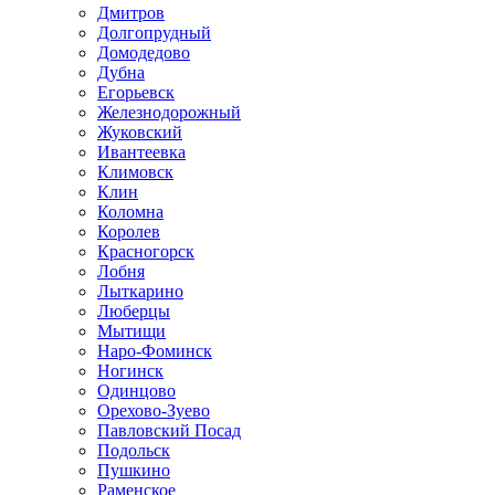
Дмитров
Долгопрудный
Домодедово
Дубна
Егорьевск
Железнодорожный
Жуковский
Ивантеевка
Климовск
Клин
Коломна
Королев
Красногорск
Лобня
Лыткарино
Люберцы
Мытищи
Наро-Фоминск
Ногинск
Одинцово
Орехово-Зуево
Павловский Посад
Подольск
Пушкино
Раменское