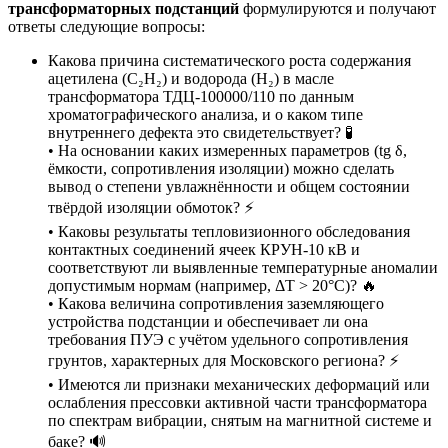
трансформаторных подстанций
формулируются и получают
ответы следующие вопросы:
Какова причина систематического роста содержания
ацетилена (C₂H₂) и водорода (H₂) в масле
трансформатора ТДЦ-100000/110 по данным
хроматографического анализа, и о каком типе
внутреннего дефекта это свидетельствует? 🧪
• На основании каких измеренных параметров (tg δ,
ёмкости, сопротивления изоляции) можно сделать
вывод о степени увлажнённости и общем состоянии
твёрдой изоляции обмоток? ⚡
• Каковы результаты тепловизионного обследования
контактных соединений ячеек КРУН-10 кВ и
соответствуют ли выявленные температурные аномалии
допустимым нормам (например, ΔT > 20°C)? 🔥
• Какова величина сопротивления заземляющего
устройства подстанции и обеспечивает ли она
требования ПУЭ с учётом удельного сопротивления
грунтов, характерных для Московского региона? ⚡
• Имеются ли признаки механических деформаций или
ослабления прессовки активной части трансформатора
по спектрам вибрации, снятым на магнитной системе и
баке? 🔊