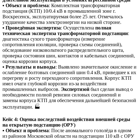
▪️
Объект и проблема
: Комплектная трансформаторная
подстанция (КТП) 10/0.4 кВ в промышленной зоне г.
Воскресенск, эксплуатируемая более 25 лет. Отмечалось
ухудшение качества электроэнергии на низкой стороне.
▪️
Проведённая экспертиза
: Осуществлена
полная
техническая экспертиза трансформаторной подстанции
:
диагностика сухого трансформатора (измерение
сопротивления изоляции, проверка схемы соединений),
обследование низковольтного распределительного щита,
проверка состояния шин, контактов и кабельных соединений,
оценка коррозии корпуса.
▪️
Результаты и выводы
: Выявлено значительное окисление и
ослабление болтовых соединений шин 0.4 кВ, приведшее к их
перегреву и росту переходного сопротивления. Корпус КТП
имел очаги глубокой коррозии из-за воздействия
промышленных выбросов.
Экспертизой
был сделан вывод о
необходимости полной ревизии силовых соединений и
замены корпуса КТП для обеспечения дальнейшей безопасной
эксплуатации. 🏭
Кейс 4: Оценка последствий воздействия внешней среды
на открытую подстанцию (ОРУ)
▪️
Объект и проблема
: После аномального гололёда в одном
из районов Московской области на подстанции 110 кВ с ОРУ