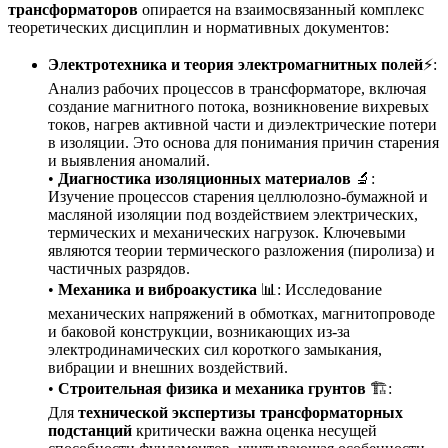
трансформаторов
опирается на взаимосвязанный комплекс
теоретических дисциплин и нормативных документов:
Электротехника и теория электромагнитных полей
⚡:
Анализ рабочих процессов в трансформаторе, включая
создание магнитного потока, возникновение вихревых
токов, нагрев активной части и диэлектрические потери
в изоляции. Это основа для понимания причин старения
и выявления аномалий.
•
Диагностика изоляционных материалов
🔬:
Изучение процессов старения целлюлозно-бумажной и
масляной изоляции под воздействием электрических,
термических и механических нагрузок. Ключевыми
являются теории термического разложения (пиролиза) и
частичных разрядов.
•
Механика и виброакустика
📊: Исследование
механических напряжений в обмотках, магнитопроводе
и баковой конструкции, возникающих из-за
электродинамических сил короткого замыкания,
вибрации и внешних воздействий.
•
Строительная физика и механика грунтов
🏗️:
Для
технической экспертизы трансформаторных
подстанций
критически важна оценка несущей