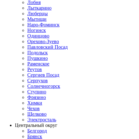
Лобня
Лыткарино
Люберцы
Мытищи
Наро-Фоминск
Ногинск
Одинцово
Орехово-Зуево
Павловский Посад
Подольск
Пушкино
Раменское
Реутов
Сергиев Посад
Серпухов
Солнечногорск
Ступино
Фрязино
Химки
Чехов
Щелково
Электросталь
Центральный округ
Белгород
Брянск