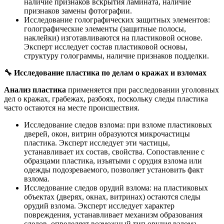
наличие признаков вскрытия ламината, наличие
признаков замены фотографии.
Исследование голографических защитных элементов:
голографические элементы (защитные полосы,
наклейки) изготавливаются на пластиковой основе.
Эксперт исследует состав пластиковой основы,
структуру голограммы, наличие признаков подделки.
🔧
Исследование пластика по делам о кражах и взломах
Анализ пластика
применяется при расследовании уголовных
дел о кражах, грабежах, разбоях, поскольку следы пластика
часто остаются на месте происшествия.
Исследование следов взлома: при взломе пластиковых
дверей, окон, витрин образуются микрочастицы
пластика. Эксперт исследует эти частицы,
устанавливает их состав, свойства. Сопоставление с
образцами пластика, изъятыми с орудия взлома или
одежды подозреваемого, позволяет установить факт
взлома.
Исследование следов орудий взлома: на пластиковых
объектах (дверях, окнах, витринах) остаются следы
орудий взлома. Эксперт исследует характер
повреждения, устанавливает механизм образования
следов, определяет возможный тип орудия взлома.