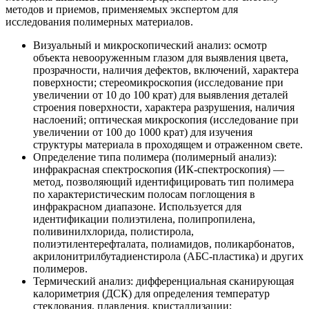
методов и приемов, применяемых экспертом для
исследования полимерных материалов.
Визуальный и микроскопический анализ: осмотр
объекта невооруженным глазом для выявления цвета,
прозрачности, наличия дефектов, включений, характера
поверхности; стереомикроскопия (исследование при
увеличении от 10 до 100 крат) для выявления деталей
строения поверхности, характера разрушения, наличия
наслоений; оптическая микроскопия (исследование при
увеличении от 100 до 1000 крат) для изучения
структуры материала в проходящем и отраженном свете.
Определение типа полимера (полимерный анализ):
инфракрасная спектроскопия (ИК-спектроскопия) —
метод, позволяющий идентифицировать тип полимера
по характеристическим полосам поглощения в
инфракрасном диапазоне. Используется для
идентификации полиэтилена, полипропилена,
поливинилхлорида, полистирола,
полиэтилентерефталата, полиамидов, поликарбонатов,
акрилонитрилбутадиенстирола (АБС-пластика) и других
полимеров.
Термический анализ: дифференциальная сканирующая
калориметрия (ДСК) для определения температур
стеклования, плавления, кристаллизации;