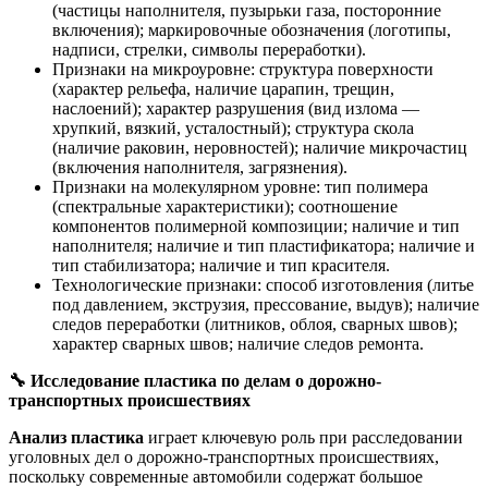
(частицы наполнителя, пузырьки газа, посторонние
включения); маркировочные обозначения (логотипы,
надписи, стрелки, символы переработки).
Признаки на микроуровне: структура поверхности
(характер рельефа, наличие царапин, трещин,
наслоений); характер разрушения (вид излома —
хрупкий, вязкий, усталостный); структура скола
(наличие раковин, неровностей); наличие микрочастиц
(включения наполнителя, загрязнения).
Признаки на молекулярном уровне: тип полимера
(спектральные характеристики); соотношение
компонентов полимерной композиции; наличие и тип
наполнителя; наличие и тип пластификатора; наличие и
тип стабилизатора; наличие и тип красителя.
Технологические признаки: способ изготовления (литье
под давлением, экструзия, прессование, выдув); наличие
следов переработки (литников, облоя, сварных швов);
характер сварных швов; наличие следов ремонта.
🔧
Исследование пластика по делам о дорожно-
транспортных происшествиях
Анализ пластика
играет ключевую роль при расследовании
уголовных дел о дорожно-транспортных происшествиях,
поскольку современные автомобили содержат большое