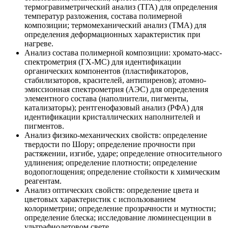
термогравиметрический анализ (ТГА) для определения
температур разложения, состава полимерной
композиции; термомеханический анализ (ТМА) для
определения деформационных характеристик при
нагреве.
Анализ состава полимерной композиции: хромато-масс-
спектрометрия (ГХ-МС) для идентификации
органических компонентов (пластификаторов,
стабилизаторов, красителей, антипиренов); атомно-
эмиссионная спектрометрия (АЭС) для определения
элементного состава (наполнители, пигменты,
катализаторы); рентгенофазовый анализ (РФА) для
идентификации кристаллических наполнителей и
пигментов.
Анализ физико-механических свойств: определение
твердости по Шору; определение прочности при
растяжении, изгибе, ударе; определение относительного
удлинения; определение плотности; определение
водопоглощения; определение стойкости к химическим
реагентам.
Анализ оптических свойств: определение цвета и
цветовых характеристик с использованием
колориметрии; определение прозрачности и мутности;
определение блеска; исследование люминесценции в
ультрафиолетовом свете.