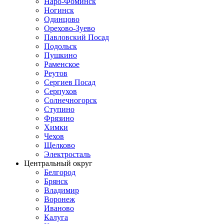
Наро-Фоминск
Ногинск
Одинцово
Орехово-Зуево
Павловский Посад
Подольск
Пушкино
Раменское
Реутов
Сергиев Посад
Серпухов
Солнечногорск
Ступино
Фрязино
Химки
Чехов
Щелково
Электросталь
Центральный округ
Белгород
Брянск
Владимир
Воронеж
Иваново
Калуга