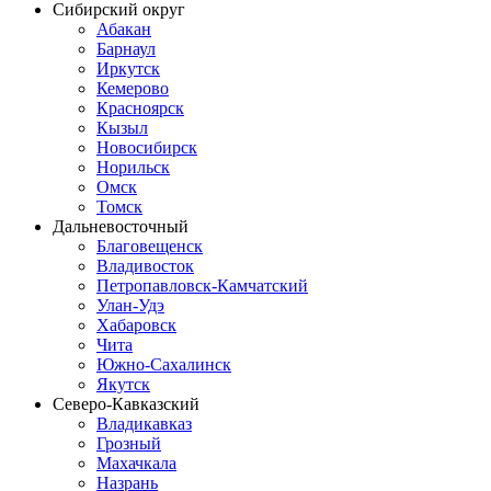
Сибирский округ
Абакан
Барнаул
Иркутск
Кемерово
Красноярск
Кызыл
Новосибирск
Норильск
Омск
Томск
Дальневосточный
Благовещенск
Владивосток
Петропавловск-Камчатский
Улан-Удэ
Хабаровск
Чита
Южно-Сахалинск
Якутск
Северо-Кавказский
Владикавказ
Грозный
Махачкала
Назрань