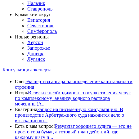
Нальчик
Ставрополь
Крымский округ
Евпатория
Севастополь
Симферополь
Новые регионы
Херсон
Запорожье
Донецк
Луганск
Консультация эксперта
Олег
Экспертиза ангара на определение капитальности
строения
Игорь
В связи с необходимостью осуществления услуг
по комплексному анализу водного раствора
мочевины(A...
Екатерина
Запрос на письменную консультацию В
производстве Арбитражного суда находится дело о
взыскании ко...
Есть к вам вопрос!
Результат хорошего аудита — это не
просто гора бумаг, а готовый план действий, где
каждому шагу п...