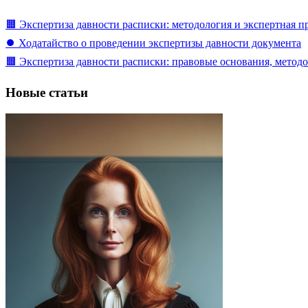
🟧 Экспертиза давности расписки: методология и экспертная п
⏺️ Ходатайство о проведении экспертизы давности документа
🟧 Экспертиза давности расписки: правовые основания, методо
Новые статьи