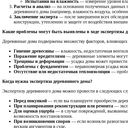
Испытания на влажность
— измерение уровня вла
Расчеты и анализ
— на основании полученных данных про
деревянного дома (например, влажность воздуха, особенн
Заключение эксперта
— после завершения всех обследов
конструкции, утеплению и защите от воздействия внешни
Какие проблемы могут быть выявлены в ходе экспертизы д
Деревянные дома подвержены множеству факторов, влияющих н
Гниение древесины
— влажность, недостаточная вентиля
Поражение вредителями
— деревянные элементы могут 
Трещины и деформации
— усадка дома может привести 
Проблемы с фундаментом
— неравномерная усадка може
Отсутствие или недостаточная теплоизоляция
— пробле
Когда нужна экспертиза деревянного дома?
Экспертизу деревянного дома можно провести в следующих сл
Перед покупкой
— если вы планируете приобрести дерев
При планировании реконструкции или ремонта
— эксп
Для оценки ущерба
— в случае повреждений, вызванных
возможность восстановления.
При возникновении споров
— если возникли разногласия
веским аргументом в суде.