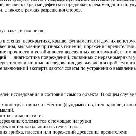
яние, выявить скрытые дефекты и предложить рекомендации по ул
, а также в рамках разрешения споров.
г задач, в том числе:
 в стенах, перекрытиях, крыше, фундаментах и других констру
весины, выявление признаков гниения, поражения вредителями,
ие прочности и устойчивости деревянных конструкций, в том ч
ций
— диагностика повреждений, связанных с неравномерным у
ерез тепловизионные исследования для выявления проблем в изо
е заключений эксперта даются советы по устранению выявленн
елей исследования и состояния самого объекта. В общем случае 
х конструктивных элементов (фундаментов, стен, кровли, окон 
омалий.
етоды диагностики:
деревянных элементов с помощью нагрузки.
фектов теплоизоляции и утечек тепла.
ия грибка, плесени или поражений древесины вредителями.