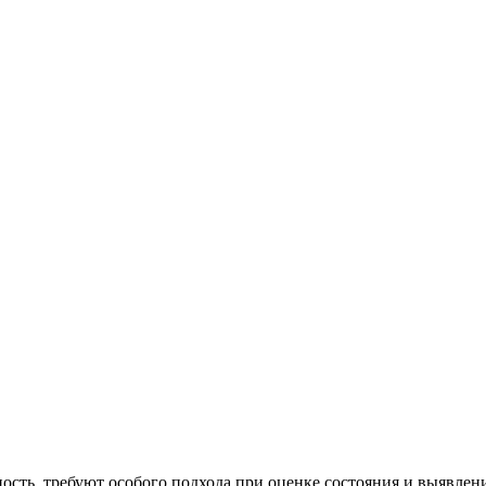
ость, требуют особого подхода при оценке состояния и выявлен