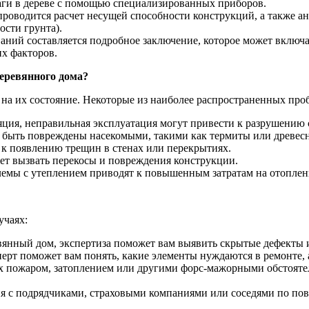
ги в дереве с помощью специализированных приборов.
водится расчет несущей способности конструкций, а также ана
ости грунта).
аний составляется подробное заключение, которое может вклю
х факторов.
еревянного дома?
а их состояние. Некоторые из наиболее распространенных про
ция, неправильная эксплуатация могут привести к разрушению 
быть повреждены насекомыми, такими как термиты или древес
к появлению трещин в стенах или перекрытиях.
т вызвать перекосы и повреждения конструкции.
мы с утеплением приводят к повышенным затратам на отоплен
учаях:
янный дом, экспертиза поможет вам выявить скрытые дефекты и 
ерт поможет вам понять, какие элементы нуждаются в ремонте, 
 пожаром, затоплением или другими форс-мажорными обстоятел
 с подрядчиками, страховыми компаниями или соседями по повод