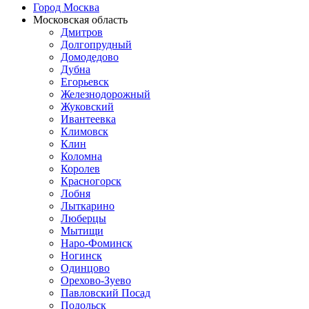
Город Москва
Московская область
Дмитров
Долгопрудный
Домодедово
Дубна
Егорьевск
Железнодорожный
Жуковский
Ивантеевка
Климовск
Клин
Коломна
Королев
Красногорск
Лобня
Лыткарино
Люберцы
Мытищи
Наро-Фоминск
Ногинск
Одинцово
Орехово-Зуево
Павловский Посад
Подольск