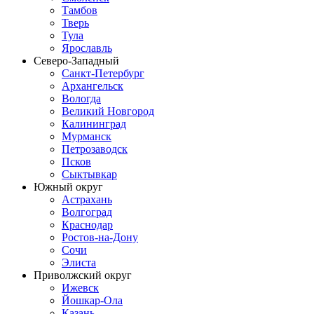
Тамбов
Тверь
Тула
Ярославль
Северо-Западный
Санкт-Петербург
Архангельск
Вологда
Великий Новгород
Калининград
Мурманск
Петрозаводск
Псков
Сыктывкар
Южный округ
Астрахань
Волгоград
Краснодар
Ростов-на-Дону
Сочи
Элиста
Приволжский округ
Ижевск
Йошкар-Ола
Казань