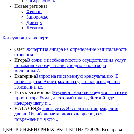
Симферополь
Новые регионы
Херсон
Запорожье
Донецк
Луганск
Консультация эксперта
Олег
Экспертиза ангара на определение капитальности
строения
Игорь
В связи с необходимостью осуществления услуг
по комплексному анализу водного раствора
мочевины(A...
Екатерина
Запрос на письменную консультацию В
производстве Арбитражного суда находится дело о
взыскании ко...
Есть к вам вопрос!
Результат хорошего аудита — это не
просто гора бумаг, а готовый план действий, где
каждому шагу п...
НАТАЛЬЯ
Здравствуйте. Экспертиза повреждения
двери. Отгибали металлические двери, есть
повреждения. Фото ...
ЦЕНТР ИНЖЕНЕРНЫХ ЭКСПЕРТИЗ © 2026. Все права