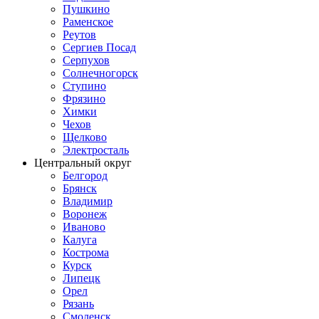
Пушкино
Раменское
Реутов
Сергиев Посад
Серпухов
Солнечногорск
Ступино
Фрязино
Химки
Чехов
Щелково
Электросталь
Центральный округ
Белгород
Брянск
Владимир
Воронеж
Иваново
Калуга
Кострома
Курск
Липецк
Орел
Рязань
Смоленск