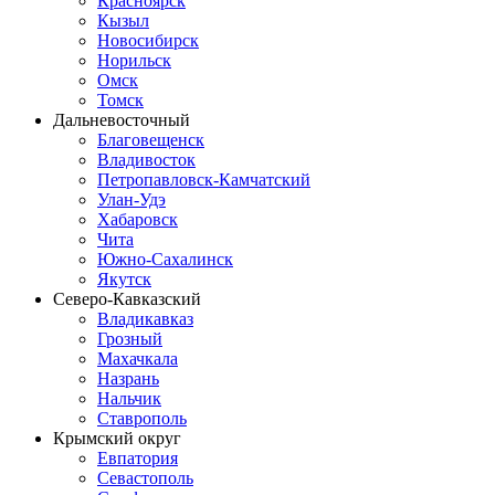
Красноярск
Кызыл
Новосибирск
Норильск
Омск
Томск
Дальневосточный
Благовещенск
Владивосток
Петропавловск-Камчатский
Улан-Удэ
Хабаровск
Чита
Южно-Сахалинск
Якутск
Северо-Кавказский
Владикавказ
Грозный
Махачкала
Назрань
Нальчик
Ставрополь
Крымский округ
Евпатория
Севастополь