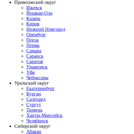
Приволжский округ
Ижевск
Йошкар-Ола
Казань
Киров
Нижний Новгород
Оренбург
Пенза
Пермь
Самара
Саранск
Саратов
Ульяновск
Уфа
Чебоксары
Уральский округ
Екатеринбург
Курган
Салехард
Сургут
Тюмень
Ханты-Мансийск
Челябинск
Сибирский округ
Абакан