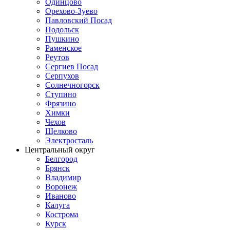
Одинцово
Орехово-Зуево
Павловский Посад
Подольск
Пушкино
Раменское
Реутов
Сергиев Посад
Серпухов
Солнечногорск
Ступино
Фрязино
Химки
Чехов
Щелково
Электросталь
Центральный округ
Белгород
Брянск
Владимир
Воронеж
Иваново
Калуга
Кострома
Курск