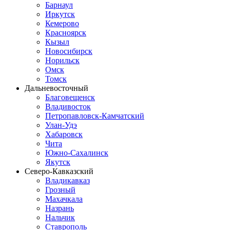
Барнаул
Иркутск
Кемерово
Красноярск
Кызыл
Новосибирск
Норильск
Омск
Томск
Дальневосточный
Благовещенск
Владивосток
Петропавловск-Камчатский
Улан-Удэ
Хабаровск
Чита
Южно-Сахалинск
Якутск
Северо-Кавказский
Владикавказ
Грозный
Махачкала
Назрань
Нальчик
Ставрополь