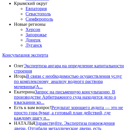
Крымский округ
Евпатория
Севастополь
Симферополь
Новые регионы
Херсон
Запорожье
Донецк
Луганск
Консультация эксперта
Олег
Экспертиза ангара на определение капитальности
строения
Игорь
В связи с необходимостью осуществления услуг
по комплексному анализу водного раствора
мочевины(A...
Екатерина
Запрос на письменную консультацию В
производстве Арбитражного суда находится дело о
взыскании ко...
Есть к вам вопрос!
Результат хорошего аудита — это не
просто гора бумаг, а готовый план действий, где
каждому шагу п...
НАТАЛЬЯ
Здравствуйте. Экспертиза повреждения
двери. Отгибали металлические двери, есть