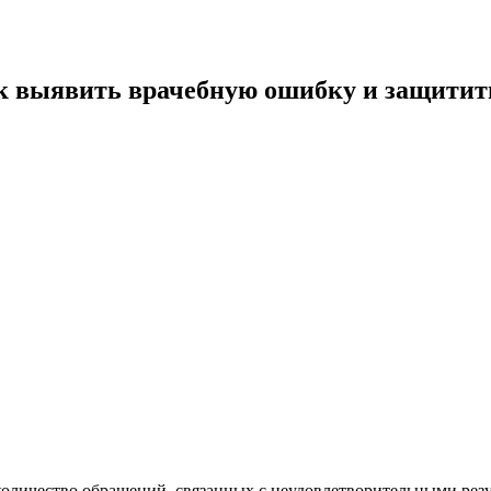
к выявить врачебную ошибку и защитит
и количество обращений, связанных с неудовлетворительными ре