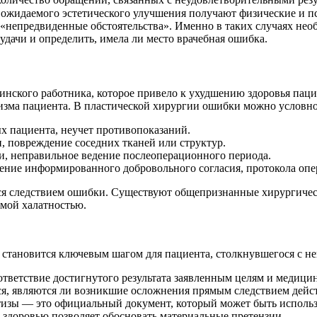
о ожидаемого эстетического улучшения получают физические и 
«непредвиденные обстоятельства». Именно в таких случаях нео
удачи и определить, имела ли место врачебная ошибка.
инского работника, которое привело к ухудшению здоровья пац
зма пациента. В пластической хирургии ошибки можно условно 
 пациента, неучет противопоказаний.
 повреждение соседних тканей или структур.
и, неправильное ведение послеоперационного периода.
ние информированного добровольного согласия, протокола опе
тся следствием ошибки. Существуют общепризнанные хирургичес
мой халатностью.
становится ключевым шагом для пациента, столкнувшегося с не
тветствие достигнутого результата заявленным целям и медици
я, являются ли возникшие осложнения прямым следствием дейс
изы — это официальный документ, который может быть использо
 здоровью позволяет обосновать материальные претензии.