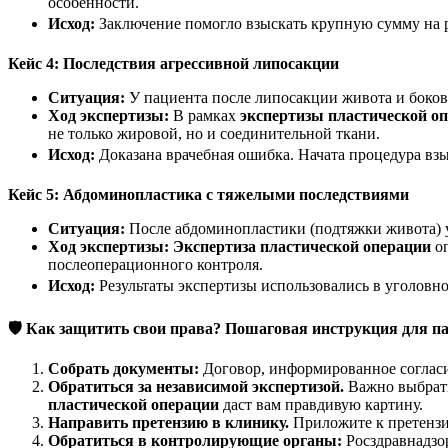
особенности.
Исход:
Заключение помогло взыскать крупную сумму на р
Кейс 4: Последствия агрессивной липосакции
Ситуация:
У пациента после липосакции живота и боков 
Ход экспертизы:
В рамках
экспертизы пластической о
не только жировой, но и соединительной ткани.
Исход:
Доказана врачебная ошибка. Начата процедура вз
Кейс 5: Абдоминопластика с тяжелыми последствиями
Ситуация:
После абдоминопластики (подтяжки живота) у
Ход экспертизы:
Экспертиза пластической операции
оп
послеоперационного контроля.
Исход:
Результаты экспертизы использовались в уголовн
🛡
️ Как защитить свои права? Пошаговая инструкция для п
Собрать документы:
Договор, информированное согласие
Обратиться за независимой экспертизой.
Важно выбрать
пластической операции
даст вам правдивую картину.
Направить претензию в клинику.
Приложите к претензи
Обратиться в контролирующие органы:
Росздравнадзор