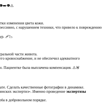
️➡️👁️⚠️
тки изменения цвета кожи.
рессивно, с нарушением техники, что привело к повреждению
ур. 🩹📉
ральной части живота.
его кровоснабжение, и не обеспечил адекватного
и. Пациентке была выплачена компенсация. ⚠️🚨
ате. Сделать качественные фотографии в динамике.
инских экспертиз». Именно проведение
экспертизы
ба в добровольном порядке.