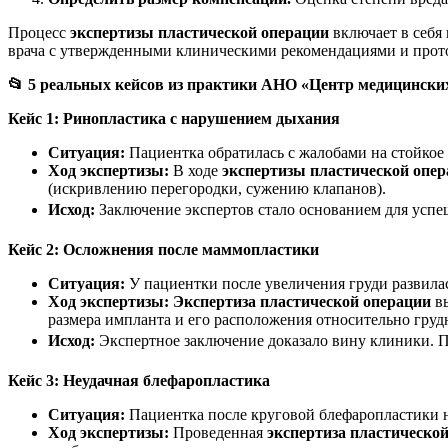
Процесс
экспертизы пластической операции
включает в себя
врача с утвержденными клиническими рекомендациями и прот
📂
5 реальных кейсов из практики АНО «Центр медицинских
Кейс 1: Ринопластика с нарушением дыхания
Ситуация:
Пациентка обратилась с жалобами на стойкое
Ход экспертизы:
В ходе
экспертизы пластической опе
(искривлению перегородки, сужению клапанов).
Исход:
Заключение экспертов стало основанием для успе
Кейс 2: Осложнения после маммопластики
Ситуация:
У пациентки после увеличения груди развилас
Ход экспертизы:
Экспертиза пластической операции
вы
размера импланта и его расположения относительно гру
Исход:
Экспертное заключение доказало вину клиники. П
Кейс 3: Неудачная блефаропластика
Ситуация:
Пациентка после круговой блефаропластики н
Ход экспертизы:
Проведенная
экспертиза пластическо