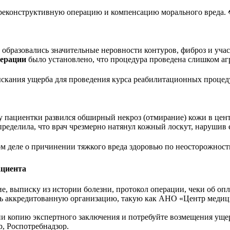
еконструктивную операцию и компенсацию морального вреда. 👁
образовались значительные неровности контуров, фиброз и учас
перации
было установлено, что процедура проведена слишком аг
ыскания ущерба для проведения курса реабилитационных процед
 пациентки развился обширный некроз (отмирание) кожи в цент
ределила, что врач чрезмерно натянул кожный лоскут, нарушив 
ом деле о причинении тяжкого вреда здоровью по неосторожност
ациента
, выписку из истории болезни, протокол операции, чеки об опл
 аккредитованную организацию, такую как АНО «Центр медиц
и копию экспертного заключения и потребуйте возмещения ущер
, Роспотребнадзор.