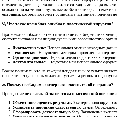
и мужчины, все чаще сталкиваются с ситуациями, когда вмест
осложнения на «индивидуальные особенности организма» или 
операции
, которая позволяет установить истинные причины не
🔍
Что такое врачебная ошибка в пластической хирургии?
Врачебной ошибкой считается действие или бездействие медиц
обстоятельствами или индивидуальными особенностями органи
Диагностические:
Неправильная оценка исходных данных
Технические:
Нарушение методики проведения операции,
Организационные:
Недостаточная подготовка к операци
Документальные:
Отсутствие или неправильное оформле
Важно понимать, что не каждый неидеальный результат являе
провести четкую грань между допустимым риском и недопусти
⚖️
Почему необходима экспертиза пластической операции?
Проведение независимой
экспертизы пластической операции
Объективно оценить результат.
Эксперт анализирует соо
Установить причинно-следственную связь.
Определяетс
Сформировать доказательную базу.
Заключение эксперт
Определить размер компенсации.
Оценка степени вреда