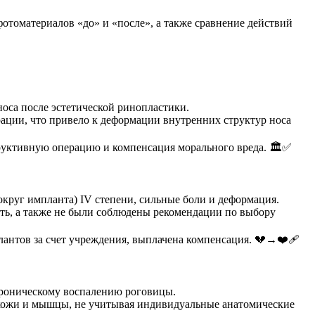
отоматериалов «до» и «после», а также сравнение действий
оса после эстетической ринопластики.
ации, что привело к деформации внутренних структур носа
руктивную операцию и компенсация морального вреда. 🏛️✅
округ импланта) IV степени, сильные боли и деформация.
ть, а также не были соблюдены рекомендации по выбору
антов за счет учреждения, выплачена компенсация. 💔→❤️🩹
 хроническому воспалению роговицы.
 кожи и мышцы, не учитывая индивидуальные анатомические