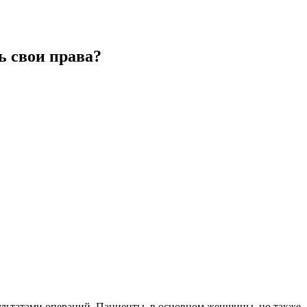
ь свои права?
зультатами операций. Пациенты, в основном женщины, но также