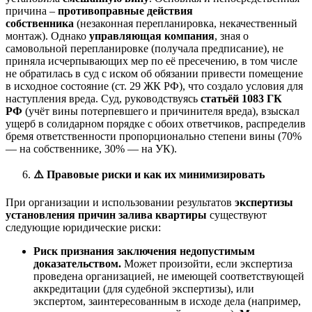
причина –
противоправные действия
собственника
(незаконная перепланировка, некачественный
монтаж). Однако
управляющая компания
, зная о
самовольной перепланировке (получала предписание), не
приняла исчерпывающих мер по её пресечению, в том числе
не обратилась в суд с иском об обязании привести помещение
в исходное состояние (ст. 29 ЖК РФ), что создало условия для
наступления вреда. Суд, руководствуясь
статьёй 1083 ГК
РФ
(учёт вины потерпевшего и причинителя вреда), взыскал
ущерб в солидарном порядке с обоих ответчиков, распределив
бремя ответственности пропорционально степени вины (70%
— на собственнике, 30% — на УК).
⚠️
Правовые риски и как их минимизировать
При организации и использовании результатов
экспертизы
установления причин залива квартиры
существуют
следующие юридические риски:
Риск признания заключения недопустимым
доказательством.
Может произойти, если экспертиза
проведена организацией, не имеющей соответствующей
аккредитации (для судебной экспертизы), или
экспертом, заинтересованным в исходе дела (например,