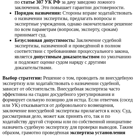
по
статье 307 УК РФ
за дачу заведомо ложного
заключения. Это повышает гарантии достоверности.
Порядок назначения:
Стороны вправе ходатайствовать
о назначении экспертизы, предлагать вопросы и
экспертные учреждения, однако окончательное решение
по всем параметрам (вопросам, эксперту, срокам)
принимает суд.
Безусловная допустимость:
Заключение судебной
экспертизы, назначенной и проведённой в полном
соответствии с требованиями процессуального закона,
является
допустимым доказательством
по умолчанию
и подлежит оценке судом наряду с другими
доказательствами.
Выбор стратегии:
Решение о том, проводить ли внесудебную
экспертизу или ходатайствовать о назначении судебной,
зависит от обстоятельств. Внесудебная экспертиза часто
эффективна на стадии досудебного урегулирования и
формирует сильную позицию для истца. Если ответчик (сосед
или УК) отказывается от добровольного возмещения,
заключение внесудебной экспертизы прилагается к иску. Суд,
рассматривая дело, может как принять его, так и по
ходатайству другой стороны или по собственной инициативе
назначить судебную экспертизу для проверки выводов. Таким
образом, грамотно проведённая
экспертиза установления