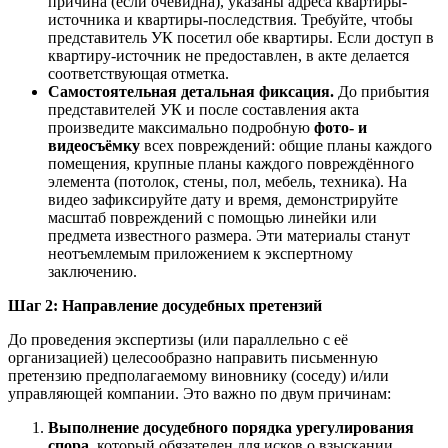
причина (если очевидна), указаны адреса квартиры-
источника и квартиры-последствия. Требуйте, чтобы
представитель УК посетил обе квартиры. Если доступ в
квартиру-источник не предоставлен, в акте делается
соответствующая отметка.
Самостоятельная детальная фиксация.
До прибытия
представителей УК и после составления акта
произведите максимально подробную
фото- и
видеосъёмку
всех повреждений: общие планы каждого
помещения, крупные планы каждого повреждённого
элемента (потолок, стены, пол, мебель, техника). На
видео зафиксируйте дату и время, демонстрируйте
масштаб повреждений с помощью линейки или
предмета известного размера. Эти материалы станут
неотъемлемым приложением к экспертному
заключению.
Шаг 2: Направление досудебных претензий
До проведения экспертизы (или параллельно с её
организацией) целесообразно направить письменную
претензию предполагаемому виновнику (соседу) и/или
управляющей компании. Это важно по двум причинам:
Выполнение досудебного порядка урегулирования
спора
, который обязателен для исков о взыскании