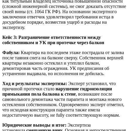
как титульный владелец источника повышенной опасности
(сложной инженерной системы), не смог доказать отсутствие
своей вины (ст. 1064 ГК РФ). На основании экспертного
заключения ответчик удовлетворил требования истца в
досудебном порядке, возместив ущерб и расходы на
экспертизу.
Кейс 3: Разграничение ответственности между
собственником и УК при протечке через балкон
Фабула:
Квартира на последнем этаже пострадала от залива
после таяния снега на балконе сверху. Собственник верхней
квартиры незаконно остеклил и утеплил балкон,
демонтировав часть ограждения. УК предписания об
устранении выдавала, но исполнения не добилась.
Ход и результаты экспертизы:
Эксперт установил, что
причиной протечки стало
нарушение гидроизоляции
примыкания пола балкона к стене
, возникшее после
самовольного демонтажа части парапета и монтажа нового
остекления собственником. Одновременно эксперт отметил,
что исходная конструкция парапета также имела
недостаточную высоту, не fully соответствующую нормам.
Юридические выводы и итог:
Экспертиза
установила
смешанную вину
. Основная и непосредственная