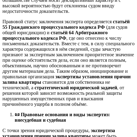
большинстве случаев носят декларативный характер и с
высокой вероятностью будут отклонены судом ввиду
недостаточности доказательств.
Правовой статус заключения эксперта определяется
статьёй
55 Гражданского процессуального кодекса РФ
(для судов
общей юрисдикции) и
статьёй 64 Арбитражного
процессуального кодекса РФ
, где оно отнесено к числу
письменных доказательств. Вместе с тем, в силу специального
характера содержащихся в нём сведений, суды зачастую
признают за экспертным заключением приоритетное значение
при оценке обстоятельств дела, если оно является полным,
объективным, научно обоснованным и не противоречит
другим материалам дела. Таким образом, инициирование и
правильная организация
экспертизы установления причин
залива квартиры
становится для собственника не
технической, а
стратегической юридической задачей
, от
решения которой зависит возможность реальной защиты
нарушенных имущественных прав и взыскания
причинённого ущерба в полном объёме.
📜
Правовые основания и виды экспертиз:
внесудебная и судебная
С точки зрения юридической процедуры,
экспертиза
установления причин залива квартиры
может быть