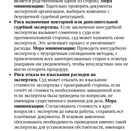
является родственником одной из сторон).
Мера
минимизации:
Тщательно проверять документы
экспертной организации, выбирать компании с
безупречной судебной репутацией.
Риск назначения повторной или дополнительной
судебной экспертизы.
Если заключение внесудебной
экспертизы вызывает сомнения у суда или
противоположной стороны, суд может назначить свою
экспертизу. Это затягивает процесс и увеличивает
расходы.
Мера минимизации:
Проводить внесудебную
экспертизу с безупречным соблюдением методик, с
привлечением всех заинтересованных сторон к осмотру
(направив им уведомление), чтобы впоследствии они не
могли оспорить процедуру.
Риск отказа во взыскании расходов на
экспертизу.
Суд может отказать во взыскании
стоимости экспертизы с проигравшей стороны, если
сочтёт её стоимость необоснованно завышенной или
если экспертиза была проведена по вопросам, не
имеющим существенного значения для дела.
Мера
минимизации:
Согласовывать стоимость и круг
вопросов с экспертом до начала работы, сохранять все
платёжные документы. В исковом заявлении
обосновывать необходимость проведения именно такой
экспертизы для установления обстоятельств, имеющих