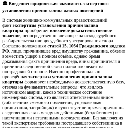
🏛
️ Введение: юридическая значимость экспертного
установления причин залива жилых помещений
В системе жилищно-коммунальных правоотношений
факт
экспертизы установления причин залива
квартиры
приобретает
ключевое доказательственное
значение
, непосредственно влияющее на исход судебного
разбирательства или досудебного урегулирования спора.
Согласно положениям
статей 15, 1064 Гражданского кодекса
РФ
, лицо, причинившее вред имуществу гражданина, обязано
возместить ущерб в полном объёме, однако бремя
доказывания факта причинения вреда, вины причинителя и
причинно-следственной связи полностью лежит на
пострадавшей стороне. Именно профессионально
проведённая
экспертиза установления причин залива
квартиры
формирует необходимую доказательственную базу,
отвечая на фундаментальные вопросы: что явилось
источником аварии, каково техническое состояние
инженерных систем, кто является ответственным лицом
(собственник смежного помещения, управляющая
организация, застройщик) и существует ли прямая причинно-
следственная связь между их действиями (бездействием) и
наступившими негативными последствиями. Без заключения
такой экспертизы требования пострадавшего собственника в