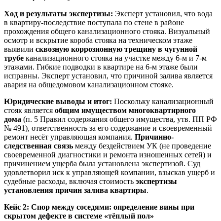
Ход и результаты экспертизы:
Эксперт установил, что вода
в квартиру-последствие поступала по стене в районе
прохождения общего канализационного стояка. Визуальный
осмотр и вскрытие короба стояка на техническом этаже
выявили
сквозную коррозионную трещину в чугунной
трубе
канализационного стояка на участке между 6-м и 7-м
этажами. Гибкие подводки в квартире на 6-м этаже были
исправны. Эксперт установил, что причиной залива является
авария на общедомовом канализационном стояке.
Юридические выводы и итог:
Поскольку канализационный
стояк является
общим имуществом многоквартирного
дома
(п. 5 Правил содержания общего имущества, утв. ПП РФ
№ 491), ответственность за его содержание и своевременный
ремонт несёт управляющая компания.
Причинно-
следственная связь
между бездействием УК (не проведение
своевременной диагностики и ремонта изношенных сетей) и
причинением ущерба была установлена экспертизой. Суд
удовлетворил иск к управляющей компании, взыскав ущерб и
судебные расходы, включая стоимость
экспертизы
установления причин залива квартиры
.
Кейс 2: Спор между соседями: определение вины при
скрытом дефекте в системе «тёплый пол»