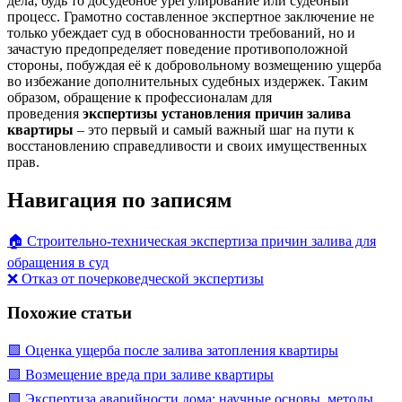
дела, будь то досудебное урегулирование или судебный
процесс. Грамотно составленное экспертное заключение не
только убеждает суд в обоснованности требований, но и
зачастую предопределяет поведение противоположной
стороны, побуждая её к добровольному возмещению ущерба
во избежание дополнительных судебных издержек. Таким
образом, обращение к профессионалам для
проведения
экспертизы установления причин залива
квартиры
– это первый и самый важный шаг на пути к
восстановлению справедливости и своих имущественных
прав.
Навигация по записям
🏠 Строительно-техническая экспертиза причин залива для
обращения в суд
❌ Отказ от почерковедческой экспертизы
Похожие статьи
🟩 Оценка ущерба после залива затопления квартиры
🟩 Возмещение вреда при заливе квартиры
🟩 Экспертиза аварийности дома: научные основы, методы