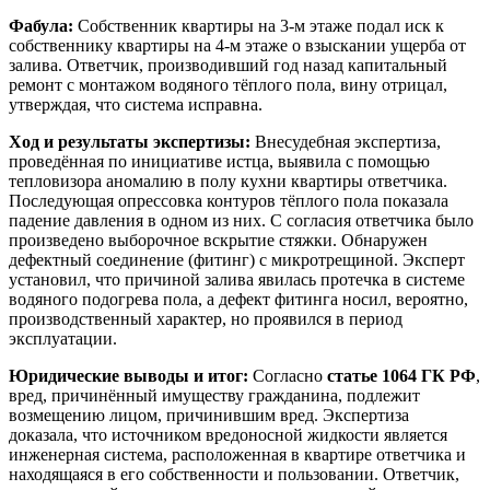
Фабула:
Собственник квартиры на 3-м этаже подал иск к
собственнику квартиры на 4-м этаже о взыскании ущерба от
залива. Ответчик, производивший год назад капитальный
ремонт с монтажом водяного тёплого пола, вину отрицал,
утверждая, что система исправна.
Ход и результаты экспертизы:
Внесудебная экспертиза,
проведённая по инициативе истца, выявила с помощью
тепловизора аномалию в полу кухни квартиры ответчика.
Последующая опрессовка контуров тёплого пола показала
падение давления в одном из них. С согласия ответчика было
произведено выборочное вскрытие стяжки. Обнаружен
дефектный соединение (фитинг) с микротрещиной. Эксперт
установил, что причиной залива явилась протечка в системе
водяного подогрева пола, а дефект фитинга носил, вероятно,
производственный характер, но проявился в период
эксплуатации.
Юридические выводы и итог:
Согласно
статье 1064 ГК РФ
,
вред, причинённый имуществу гражданина, подлежит
возмещению лицом, причинившим вред. Экспертиза
доказала, что источником вредоносной жидкости является
инженерная система, расположенная в квартире ответчика и
находящаяся в его собственности и пользовании. Ответчик,