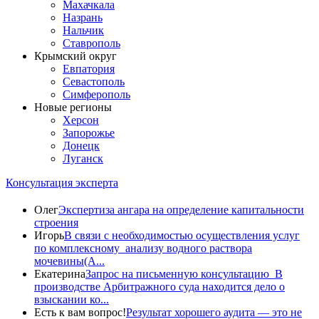
Махачкала
Назрань
Нальчик
Ставрополь
Крымский округ
Евпатория
Севастополь
Симферополь
Новые регионы
Херсон
Запорожье
Донецк
Луганск
Консультация эксперта
Олег
Экспертиза ангара на определение капитальности
строения
Игорь
В связи с необходимостью осуществления услуг
по комплексному анализу водного раствора
мочевины(A...
Екатерина
Запрос на письменную консультацию В
производстве Арбитражного суда находится дело о
взыскании ко...
Есть к вам вопрос!
Результат хорошего аудита — это не