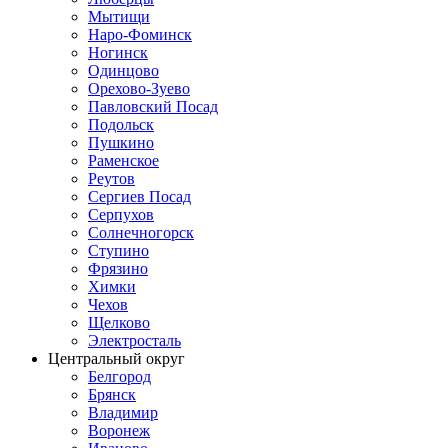
Мытищи
Наро-Фоминск
Ногинск
Одинцово
Орехово-Зуево
Павловский Посад
Подольск
Пушкино
Раменское
Реутов
Сергиев Посад
Серпухов
Солнечногорск
Ступино
Фрязино
Химки
Чехов
Щелково
Электросталь
Центральный округ
Белгород
Брянск
Владимир
Воронеж