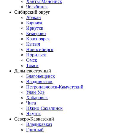
Ханты-Мансийск
Челябинск
Сибирский округ
Абакан
Барнаул
Иркутск
Кемерово
Красноярск
Кызыл
Новосибирск
Норильск
Омск
Томск
Дальневосточный
Благовещенск
Владивосток
Петропавловск-Камчатский
Улан-Удэ
Хабаровск
Чита
Южно-Сахалинск
Якутск
Северо-Кавказский
Владикавказ
Грозный