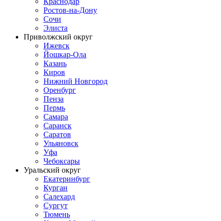
Краснодар
Ростов-на-Дону
Сочи
Элиста
Приволжский округ
Ижевск
Йошкар-Ола
Казань
Киров
Нижний Новгород
Оренбург
Пенза
Пермь
Самара
Саранск
Саратов
Ульяновск
Уфа
Чебоксары
Уральский округ
Екатеринбург
Курган
Салехард
Сургут
Тюмень