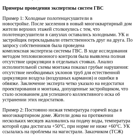
Примеры проведения экспертизы систем ГВС
Пример 1: Холодные полотенцесушители в
новостройке. После заселения в новый многоквартирный дом
жители верхних этажей столкнулись с тем, что
полотенцесушители в санузлах оставались холодными. УК и
застройщик перекладывали ответственность друг на друга. По
запросу собственников была проведена
комплексная экспертиза системы ГВС. В ходе исследования
методом тепловизионного контроля была выявлена полная
отсутствие циркуляции в отдельных стояках. Анализ
исполнительной схемы монтажа показал грубые нарушения:
отсутствие необходимых уклонов труб для естественной
циркуляции воздуха (воздушных карманов) и ошибки в
обвязке. Заключение эксперта четко указало на недостатки
проектирования и монтажа, допущенные застройщиком, что
стало основанием для успешного коллективного иска об
устранении этих недостатков.
Пример 2: Постоянно низкая температура горячей воды в
многоквартирном доме. Жители дома на протяжении
нескольких месяцев жаловались на подачу воды, температура
которой едва достигала +50°C, при норме не ниже +60°C. УК
ссылалась на проблемы на магистрали. Заказчиком (ТСЖ)