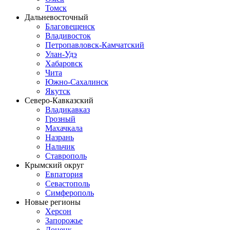
Томск
Дальневосточный
Благовещенск
Владивосток
Петропавловск-Камчатский
Улан-Удэ
Хабаровск
Чита
Южно-Сахалинск
Якутск
Северо-Кавказский
Владикавказ
Грозный
Махачкала
Назрань
Нальчик
Ставрополь
Крымский округ
Евпатория
Севастополь
Симферополь
Новые регионы
Херсон
Запорожье
Донецк