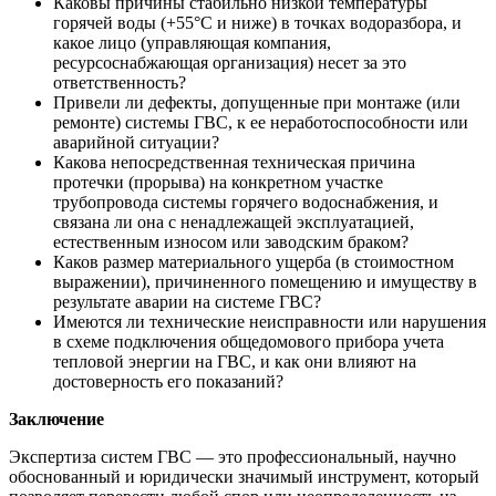
Каковы причины стабильно низкой температуры
горячей воды (+55°C и ниже) в точках водоразбора, и
какое лицо (управляющая компания,
ресурсоснабжающая организация) несет за это
ответственность?
Привели ли дефекты, допущенные при монтаже (или
ремонте) системы ГВС, к ее неработоспособности или
аварийной ситуации?
Какова непосредственная техническая причина
протечки (прорыва) на конкретном участке
трубопровода системы горячего водоснабжения, и
связана ли она с ненадлежащей эксплуатацией,
естественным износом или заводским браком?
Каков размер материального ущерба (в стоимостном
выражении), причиненного помещению и имуществу в
результате аварии на системе ГВС?
Имеются ли технические неисправности или нарушения
в схеме подключения общедомового прибора учета
тепловой энергии на ГВС, и как они влияют на
достоверность его показаний?
Заключение
Экспертиза систем ГВС — это профессиональный, научно
обоснованный и юридически значимый инструмент, который