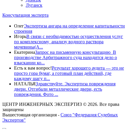
Луганск
Консультация эксперта
Олег
Экспертиза ангара на определение капитальности
строения
Игорь
В связи с необходимостью осуществления услуг
по комплексному анализу водного раствора
мочевины(A...
Екатерина
Запрос на письменную консультацию В
производстве Арбитражного суда находится дело о
взыскании ко...
Есть к вам вопрос!
Результат хорошего аудита — это не
просто гора бумаг, а готовый план действий, где
каждому шагу п...
НАТАЛЬЯ
Здравствуйте. Экспертиза повреждения
двери. Отгибали металлические двери, есть
повреждения. Фото ...
ЦЕНТР ИНЖЕНЕРНЫХ ЭКСПЕРТИЗ © 2026. Все права
защищены
Вышестоящая организация -
Союз "Федерация Судебных
Экспертов"