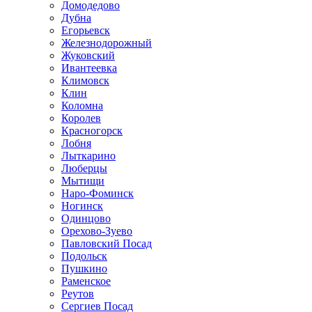
Домодедово
Дубна
Егорьевск
Железнодорожный
Жуковский
Ивантеевка
Климовск
Клин
Коломна
Королев
Красногорск
Лобня
Лыткарино
Люберцы
Мытищи
Наро-Фоминск
Ногинск
Одинцово
Орехово-Зуево
Павловский Посад
Подольск
Пушкино
Раменское
Реутов
Сергиев Посад