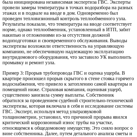
была инициирована независимая экспертиза ГВС. Эксперты
провели замеры температуры в точках водоразбора на разных
этажах и в подвале на вводе в дом. Одновременно был
проведен тепловизионный контроль теплообменного узла.
Результаты показали, что температура на вводе соответствует
норме, однако теплообменник, установленный в ИТП, забит
накипью и отложениями из-за отсутствия должной
водоподготовки и своевременного обслуживания. Выводы
экспертизы возложили ответственность на управляющую
компанию, не обеспечившую надлежащую эксплуатацию
внутридомового оборудования, что заставило УК выполнить
промывку и ремонт узла.
Пример 3: Прорыв трубопровода ГВС и оценка ущерба. В
квартире произошел прорыв скрытого в стене стояка горячего
водоснабжения, что привело к затоплению самой квартиры и
помещений ниже. Страховая компания, оценивая ущерб,
существенно занизила сумму выплаты. Собственник
обратился за проведением судебной строительно-технической
экспертизы, которая включала в себя и исследование системы
ГВС. Эксперт, используя метод ультразвуковой
толщинометрии, установил, что причиной прорыва явился
критический коррозионный износ трубы на участке,
относящемся к общедомовому имуществу. Это сняло вопрос о
вине собственника. Далее, путем детального анализа сметы и