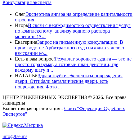
Консультация эксперта
Олег
Экспертиза ангара на определение капитальности
строения
Игорь
В связи с необходимостью осуществления услуг
по комплексному анализу водного раствора
мочевины(A...
Екатерина
Запрос на письменную консультацию В
производстве Арбитражного суда находится дело о
взыскании ко...
Есть к вам вопрос!
Результат хорошего аудита — это не
просто гора бумаг, а готовый план действий, где
каждому шагу п...
НАТАЛЬЯ
Здравствуйте. Экспертиза повреждения
двери. Отгибали металлические двери, есть
повреждения. Фото ...
ЦЕНТР ИНЖЕНЕРНЫХ ЭКСПЕРТИЗ © 2026. Все права
защищены
Вышестоящая организация -
Союз "Федерация Судебных
Экспертов"
info@fse.ms