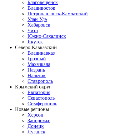
Благовещенск
Владивосток
Петропавловск-Камчатский
Улан-Удэ
Хабаровск
Чита
Южно-Сахалинск
Якутск
Северо-Кавказский
Владикавказ
Грозный
Махачкала
Назрань
Нальчик
Ставрополь
Крымский округ
Евпатория
Севастополь
Симферополь
Новые регионы
Херсон
Запорожье
Донецк
Луганск