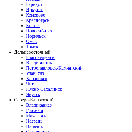
Барнаул
Иркутск
Кемерово
Красноярск
Кызыл
Новосибирск
Норильск
Омск
Томск
Дальневосточный
Благовещенск
Владивосток
Петропавловск-Камчатский
Улан-Удэ
Хабаровск
Чита
Южно-Сахалинск
Якутск
Северо-Кавказский
Владикавказ
Грозный
Махачкала
Назрань
Нальчик
Ставрополь