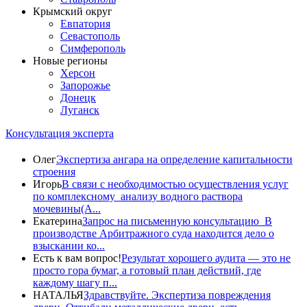
Крымский округ
Евпатория
Севастополь
Симферополь
Новые регионы
Херсон
Запорожье
Донецк
Луганск
Консультация эксперта
Олег
Экспертиза ангара на определение капитальности
строения
Игорь
В связи с необходимостью осуществления услуг
по комплексному анализу водного раствора
мочевины(A...
Екатерина
Запрос на письменную консультацию В
производстве Арбитражного суда находится дело о
взыскании ко...
Есть к вам вопрос!
Результат хорошего аудита — это не
просто гора бумаг, а готовый план действий, где
каждому шагу п...
НАТАЛЬЯ
Здравствуйте. Экспертиза повреждения