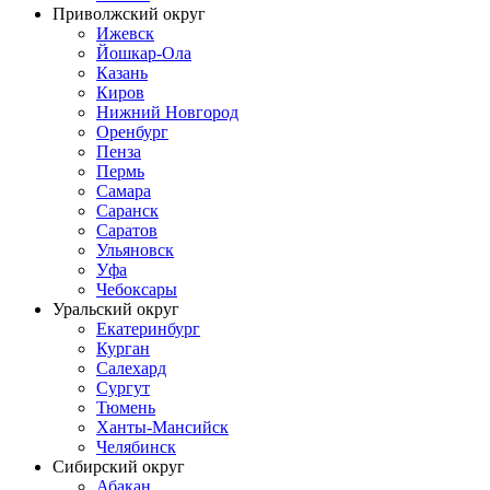
Приволжский округ
Ижевск
Йошкар-Ола
Казань
Киров
Нижний Новгород
Оренбург
Пенза
Пермь
Самара
Саранск
Саратов
Ульяновск
Уфа
Чебоксары
Уральский округ
Екатеринбург
Курган
Салехард
Сургут
Тюмень
Ханты-Мансийск
Челябинск
Сибирский округ
Абакан