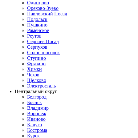
Одинцово
Орехово-Зуево
Павловский Посад
Подольск
Пушкино
Раменское
Реутов
Сергиев Посад
Серпухов
Солнечногорск
Ступино
Фрязино
Химки
Чехов
Щелково
Электросталь
Центральный округ
Белгород
Брянск
Владимир
Воронеж
Иваново
Калуга
Кострома
Курск