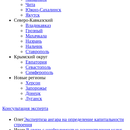
Чита
Южно-Сахалинск
Якутск
Северо-Кавказский
Владикавказ
Грозный
Махачкала
Назрань
Нальчик
Ставрополь
Крымский округ
Евпатория
Севастополь
Симферополь
Новые регионы
Херсон
Запорожье
Донецк
Луганск
Консультация эксперта
Олег
Экспертиза ангара на определение капитальности
строения
Игорь
В связи с необходимостью осуществления услуг