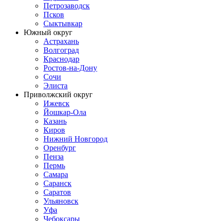
Петрозаводск
Псков
Сыктывкар
Южный округ
Астрахань
Волгоград
Краснодар
Ростов-на-Дону
Сочи
Элиста
Приволжский округ
Ижевск
Йошкар-Ола
Казань
Киров
Нижний Новгород
Оренбург
Пенза
Пермь
Самара
Саранск
Саратов
Ульяновск
Уфа
Чебоксары