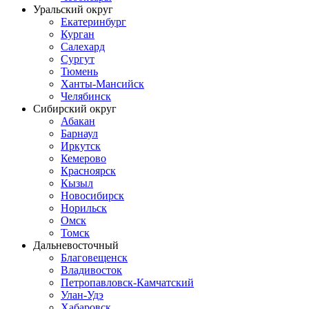
Уральский округ
Екатеринбург
Курган
Салехард
Сургут
Тюмень
Ханты-Мансийск
Челябинск
Сибирский округ
Абакан
Барнаул
Иркутск
Кемерово
Красноярск
Кызыл
Новосибирск
Норильск
Омск
Томск
Дальневосточный
Благовещенск
Владивосток
Петропавловск-Камчатский
Улан-Удэ
Хабаровск