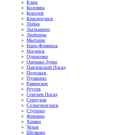
Клин
Коломна
Королев
Красногорск
Лобня
Лыткарино
Люберцы
Мытищи
Наро-Фоминск
Ногинск
Одинцово
Орехово-Зуево
Павловский Посад
Подольск
Пушкино
Раменское
Реутов
Сергиев Посад
Серпухов
Солнечногорск
Ступино
Фрязино
Химки
Чехов
Щелково