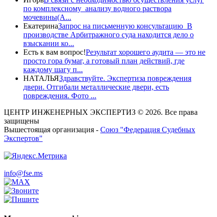
по комплексному анализу водного раствора
мочевины(A...
Екатерина
Запрос на письменную консультацию В
производстве Арбитражного суда находится дело о
взыскании ко...
Есть к вам вопрос!
Результат хорошего аудита — это не
просто гора бумаг, а готовый план действий, где
каждому шагу п...
НАТАЛЬЯ
Здравствуйте. Экспертиза повреждения
двери. Отгибали металлические двери, есть
повреждения. Фото ...
ЦЕНТР ИНЖЕНЕРНЫХ ЭКСПЕРТИЗ © 2026. Все права
защищены
Вышестоящая организация -
Союз "Федерация Судебных
Экспертов"
info@fse.ms