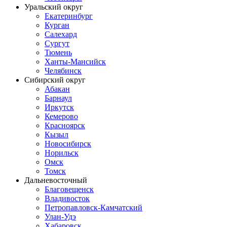
Уральский округ
Екатеринбург
Курган
Салехард
Сургут
Тюмень
Ханты-Мансийск
Челябинск
Сибирский округ
Абакан
Барнаул
Иркутск
Кемерово
Красноярск
Кызыл
Новосибирск
Норильск
Омск
Томск
Дальневосточный
Благовещенск
Владивосток
Петропавловск-Камчатский
Улан-Удэ
Хабаровск