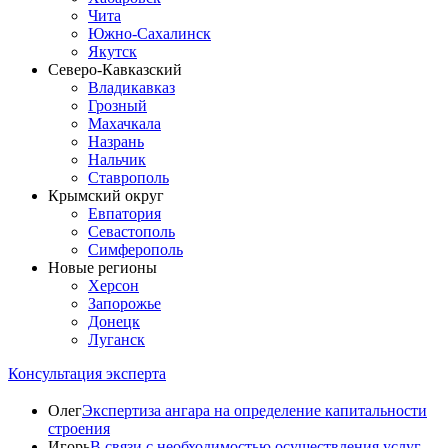
Чита
Южно-Сахалинск
Якутск
Северо-Кавказский
Владикавказ
Грозный
Махачкала
Назрань
Нальчик
Ставрополь
Крымский округ
Евпатория
Севастополь
Симферополь
Новые регионы
Херсон
Запорожье
Донецк
Луганск
Консультация эксперта
Олег
Экспертиза ангара на определение капитальности
строения
Игорь
В связи с необходимостью осуществления услуг