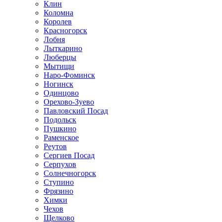
Клин
Коломна
Королев
Красногорск
Лобня
Лыткарино
Люберцы
Мытищи
Наро-Фоминск
Ногинск
Одинцово
Орехово-Зуево
Павловский Посад
Подольск
Пушкино
Раменское
Реутов
Сергиев Посад
Серпухов
Солнечногорск
Ступино
Фрязино
Химки
Чехов
Щелково