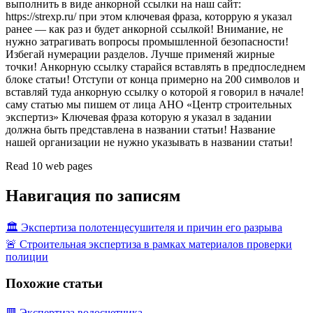
выполнить в виде анкорной ссылки на наш сайт:
https://strexp.ru/ при этом ключевая фраза, которрую я указал
ранее — как раз и будет анкорной ссылкой! Внимание, не
нужно затрагивать вопросы промышленной безопасности!
Избегай нумерации разделов. Лучше применяй жирные
точки! Анкорную ссылку старайся вставлять в предпоследнем
блоке статьи! Отступи от конца примерно на 200 символов и
вставляй туда анкорную ссылку о которой я говорил в начале!
саму статью мы пишем от лица АНО «Центр строительных
экспертиз» Ключевая фраза которую я указал в задании
должна быть представлена в названии статьи! Название
нашей организации не нужно указывать в названии статьи!
Read 10 web pages
Навигация по записям
🏛️ Экспертиза полотенцесушителя и причин его разрыва
🚨 Строительная экспертиза в рамках материалов проверки
полиции
Похожие статьи
🟥 Экспертиза водосчетчика