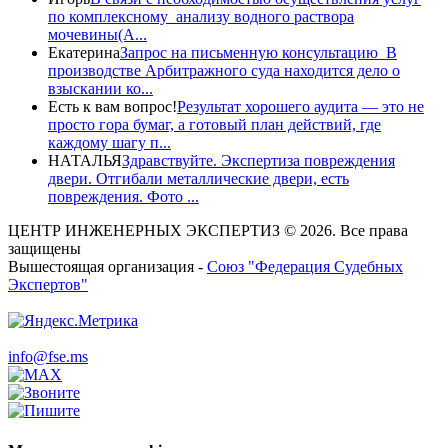
по комплексному анализу водного раствора
мочевины(A...
Екатерина
Запрос на письменную консультацию В
производстве Арбитражного суда находится дело о
взыскании ко...
Есть к вам вопрос!
Результат хорошего аудита — это не
просто гора бумаг, а готовый план действий, где
каждому шагу п...
НАТАЛЬЯ
Здравствуйте. Экспертиза повреждения
двери. Отгибали металлические двери, есть
повреждения. Фото ...
ЦЕНТР ИНЖЕНЕРНЫХ ЭКСПЕРТИЗ © 2026. Все права
защищены
Вышестоящая организация -
Союз "Федерация Судебных
Экспертов"
info@fse.ms