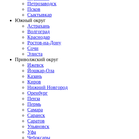
Петрозаводск
Псков
Сыктывкар
Южный округ
Астрахань
Волгоград
Краснодар
Ростов-на-Дону
Сочи
Элиста
Приволжский округ
Ижевск
Йошкар-Ола
Казань
Киров
Нижний Новгород
Оренбург
Пенза
Пермь
Самара
Саранск
Саратов
Ульяновск
Уфа
Чебоксары