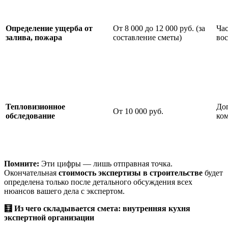
Определение ущерба от
От 8 000 до 12 000 руб. (за
Час
залива, пожара
составление сметы)
вос
Тепловизионное
Доп
От 10 000 руб.
обследование
ком
Помните:
Эти цифры — лишь отправная точка.
Окончательная
стоимость экспертизы в строительстве
будет
определена только после детального обсуждения всех
нюансов вашего дела с экспертом.
🧮
Из чего складывается смета: внутренняя кухня
экспертной организации