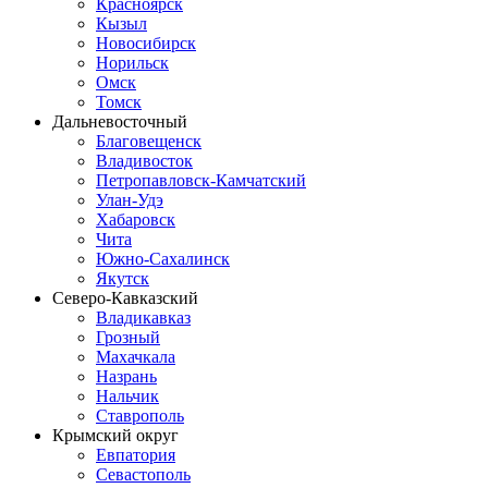
Красноярск
Кызыл
Новосибирск
Норильск
Омск
Томск
Дальневосточный
Благовещенск
Владивосток
Петропавловск-Камчатский
Улан-Удэ
Хабаровск
Чита
Южно-Сахалинск
Якутск
Северо-Кавказский
Владикавказ
Грозный
Махачкала
Назрань
Нальчик
Ставрополь
Крымский округ
Евпатория
Севастополь