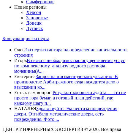
Симферополь
Новые регионы
Херсон
Запорожье
Донецк
Луганск
Консультация эксперта
Олег
Экспертиза ангара на определение капитальности
строения
Игорь
В связи с необходимостью осуществления услуг
по комплексному анализу водного раствора
мочевины(A...
Екатерина
Запрос на письменную консультацию В
производстве Арбитражного суда находится дело о
взыскании ко...
Есть к вам вопрос!
Результат хорошего аудита — это не
просто гора бумаг, а готовый план действий, где
каждому шагу п...
НАТАЛЬЯ
Здравствуйте. Экспертиза повреждения
двери. Отгибали металлические двери, есть
повреждения. Фото ...
ЦЕНТР ИНЖЕНЕРНЫХ ЭКСПЕРТИЗ © 2026. Все права