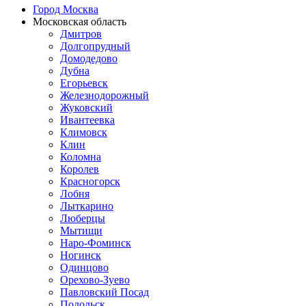
Город Москва
Московская область
Дмитров
Долгопрудный
Домодедово
Дубна
Егорьевск
Железнодорожный
Жуковский
Ивантеевка
Климовск
Клин
Коломна
Королев
Красногорск
Лобня
Лыткарино
Люберцы
Мытищи
Наро-Фоминск
Ногинск
Одинцово
Орехово-Зуево
Павловский Посад
Подольск