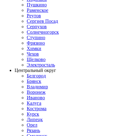
Пушкино
Раменское
Реутов
Сергиев Посад
Серпухов
Солнечногорск
Ступино
Фрязино
Химки
Чехов
Щелково
Электросталь
Центральный округ
Белгород
Брянск
Владимир
Воронеж
Иваново
Калуга
Кострома
Курск
Липецк
Орел
Рязань
Смоленск