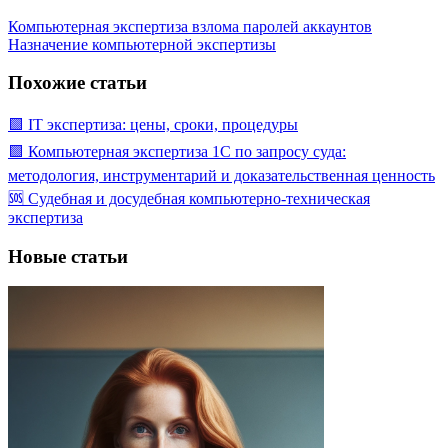
Компьютерная экспертиза взлома паролей аккаунтов
Назначение компьютерной экспертизы
Похожие статьи
🟩 IT экспертиза: цены, сроки, процедуры
🟩 Компьютерная экспертиза 1С по запросу суда:
методология, инструментарий и доказательственная ценность
🆘 Судебная и досудебная компьютерно-техническая
экспертиза
Новые статьи