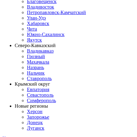
Благовещенск
Владивосток
Петропавловск-Камчатский
Улан-Удэ
Хабаровск
Чита
Южно-Сахалинск
Якутск
Северо-Кавказский
Владикавказ
Грозный
Махачкала
Назрань
Нальчик
Ставрополь
Крымский округ
Евпатория
Севастополь
Симферополь
Новые регионы
Херсон
Запорожье
Донецк
Луганск