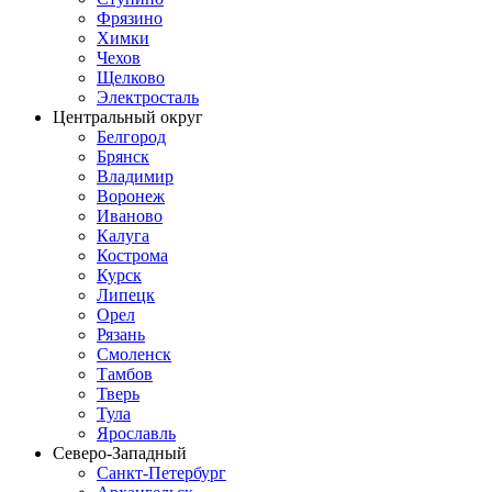
Фрязино
Химки
Чехов
Щелково
Электросталь
Центральный округ
Белгород
Брянск
Владимир
Воронеж
Иваново
Калуга
Кострома
Курск
Липецк
Орел
Рязань
Смоленск
Тамбов
Тверь
Тула
Ярославль
Северо-Западный
Санкт-Петербург