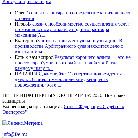
Консультация эксперта
Олег
Экспертиза ангара на определение капитальности
строения
Игорь
В связи с необходимостью осуществления услуг
по комплексному анализу водного раствора
мочевины(A...
Екатерина
Запрос на письменную консультацию В
производстве Арбитражного суда находится дело о
взыскании ко...
Есть к вам вопрос!
Результат хорошего аудита — это не
просто гора бумаг, а готовый план действий, где
каждому шагу п...
НАТАЛЬЯ
Здравствуйте. Экспертиза повреждения
двери. Отгибали металлические двери, есть
повреждения. Фото ...
ЦЕНТР ИНЖЕНЕРНЫХ ЭКСПЕРТИЗ © 2026. Все права
защищены
Вышестоящая организация -
Союз "Федерация Судебных
Экспертов"
info@fse.ms