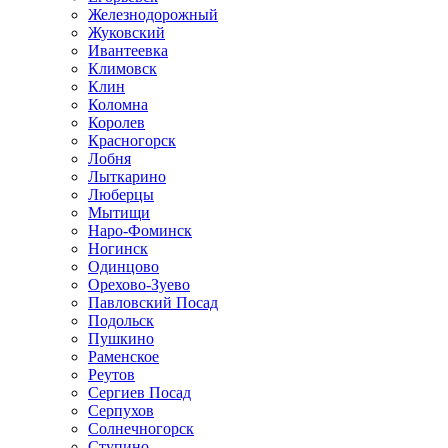
Железнодорожный
Жуковский
Ивантеевка
Климовск
Клин
Коломна
Королев
Красногорск
Лобня
Лыткарино
Люберцы
Мытищи
Наро-Фоминск
Ногинск
Одинцово
Орехово-Зуево
Павловский Посад
Подольск
Пушкино
Раменское
Реутов
Сергиев Посад
Серпухов
Солнечногорск
Ступино