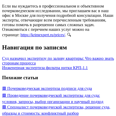
Если вы нуждаетесь в профессиональном и объективном
почерковедческом исследовании, мы приглашаем вас в наш
офис в Москве для получения подробной консультации. Наши
эксперты, отвечающие всем перечисленным требованиям,
готовы помочь в разрешении самых сложных задач.
Ознакомиться с перечнем наших услуг можно на
странице:
https://krimexpert.ru/prices/
. 🔍
Навигация по записям
Суд назначил экспертизу по заливу квартиры: Что важно знать
сторонам процесса
Инженерная экспертиза фильтра нитки КРП-1.1
Похожие статьи
🟥 Почерковедческая экспертиза подписи для суда
🟩 Проведение почерковедческой экспертизы для суда:
условия, запросы, выбор организации и научный подход
🟩 Специалист почерковедческой экспертизы, решение суда,
образцы и стоимость: конфликтный разбор