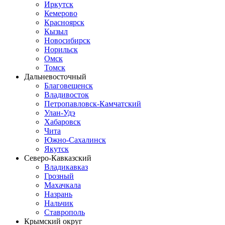
Иркутск
Кемерово
Красноярск
Кызыл
Новосибирск
Норильск
Омск
Томск
Дальневосточный
Благовещенск
Владивосток
Петропавловск-Камчатский
Улан-Удэ
Хабаровск
Чита
Южно-Сахалинск
Якутск
Северо-Кавказский
Владикавказ
Грозный
Махачкала
Назрань
Нальчик
Ставрополь
Крымский округ