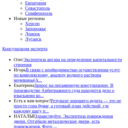
Евпатория
Севастополь
Симферополь
Новые регионы
Херсон
Запорожье
Донецк
Луганск
Консультация эксперта
Олег
Экспертиза ангара на определение капитальности
строения
Игорь
В связи с необходимостью осуществления услуг
по комплексному анализу водного раствора
мочевины(A...
Екатерина
Запрос на письменную консультацию В
производстве Арбитражного суда находится дело о
взыскании ко...
Есть к вам вопрос!
Результат хорошего аудита — это не
просто гора бумаг, а готовый план действий, где
каждому шагу п...
НАТАЛЬЯ
Здравствуйте. Экспертиза повреждения
двери. Отгибали металлические двери, есть
повреждения. Фото ...