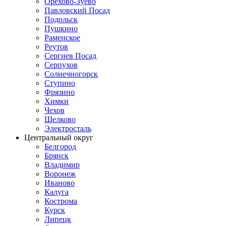
Орехово-Зуево
Павловский Посад
Подольск
Пушкино
Раменское
Реутов
Сергиев Посад
Серпухов
Солнечногорск
Ступино
Фрязино
Химки
Чехов
Щелково
Электросталь
Центральный округ
Белгород
Брянск
Владимир
Воронеж
Иваново
Калуга
Кострома
Курск
Липецк