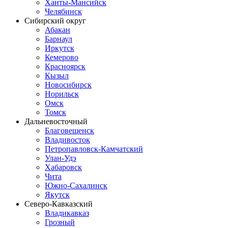
Ханты-Мансийск
Челябинск
Сибирский округ
Абакан
Барнаул
Иркутск
Кемерово
Красноярск
Кызыл
Новосибирск
Норильск
Омск
Томск
Дальневосточный
Благовещенск
Владивосток
Петропавловск-Камчатский
Улан-Удэ
Хабаровск
Чита
Южно-Сахалинск
Якутск
Северо-Кавказский
Владикавказ
Грозный