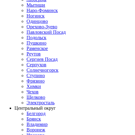
Мытищи
Наро-Фоминск
Ногинск
Одинцово
Орехово-Зуево
Павловский Посад
Подольск
Пушкино
Раменское
Реутов
Сергиев Посад
Серпухов
Солнечногорск
Ступино
Фрязино
Химки
Чехов
Щелково
Электросталь
Центральный округ
Белгород
Брянск
Владимир
Воронеж