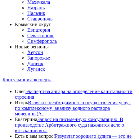
Махачкала
Назрань
Нальчик
Ставрополь
Крымский округ
Евпатория
Севастополь
Симферополь
Новые регионы
Херсон
Запорожье
Донецк
Луганск
Консультация эксперта
Олег
Экспертиза ангара на определение капитальности
строения
Игорь
В связи с необходимостью осуществления услуг
по комплексному анализу водного раствора
мочевины(A...
Екатерина
Запрос на письменную консультацию В
производстве Арбитражного суда находится дело о
взыскании ко...
Есть к вам вопрос!
Результат хорошего аудита — это не