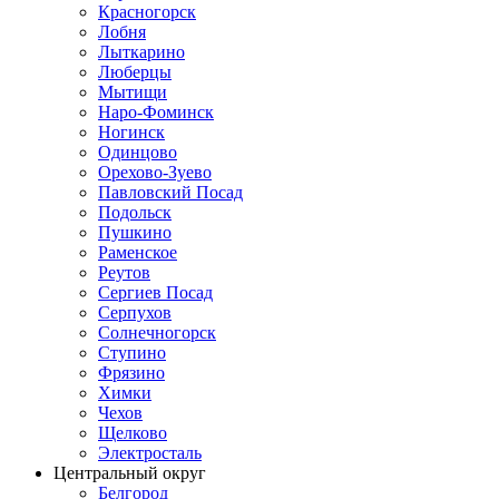
Красногорск
Лобня
Лыткарино
Люберцы
Мытищи
Наро-Фоминск
Ногинск
Одинцово
Орехово-Зуево
Павловский Посад
Подольск
Пушкино
Раменское
Реутов
Сергиев Посад
Серпухов
Солнечногорск
Ступино
Фрязино
Химки
Чехов
Щелково
Электросталь
Центральный округ
Белгород