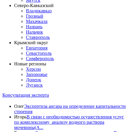
Якутск
Северо-Кавказский
Владикавказ
Грозный
Махачкала
Назрань
Нальчик
Ставрополь
Крымский округ
Евпатория
Севастополь
Симферополь
Новые регионы
Херсон
Запорожье
Донецк
Луганск
Консультация эксперта
Олег
Экспертиза ангара на определение капитальности
строения
Игорь
В связи с необходимостью осуществления услуг
по комплексному анализу водного раствора
мочевины(A...