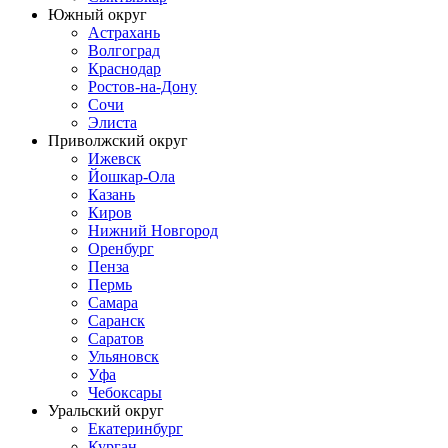
Южный округ
Астрахань
Волгоград
Краснодар
Ростов-на-Дону
Сочи
Элиста
Приволжский округ
Ижевск
Йошкар-Ола
Казань
Киров
Нижний Новгород
Оренбург
Пенза
Пермь
Самара
Саранск
Саратов
Ульяновск
Уфа
Чебоксары
Уральский округ
Екатеринбург
Курган