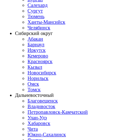
Салехард
Сургут
Тюмень
Ханты-Мансийск
Челябинск
Сибирский округ
Абакан
Барнаул
Иркутск
Кемерово
Красноярск
Кызыл
Новосибирск
Норильск
Омск
Томск
Дальневосточный
Благовещенск
Владивосток
Петропавловск-Камчатский
Улан-Удэ
Хабаровск
Чита
Южно-Сахалинск