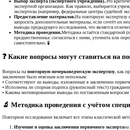
Выбор эксперта (экспертного учреждения).
Это критич
экспертной организации. Как правило, выбирается учре
экспертизы (например, федеральные центры судебной экс
Предоставление материалов.
На повторную экспертизу н
запросить дополнительные материалы, если сочтёт их не
выводы предыдущего исследования, что является отличи
Методика проведения.
Методика остаётся стандартной (п
предшественника: согласиться с ними, уточнить или опр
самостоятельно. 🧪
❓ Какие вопросы могут ставиться на по
Вопросы на
повторную почерковедческую экспертизу
, как 
заключение было неясным или неполным:
• Соответствуют ли выводы, изложенные в заключении первич
• Исполнена ли спорная подпись (рукописный текст) граждани
• Каковы мотивированные выводы по поставленным вопросам с
🔬 Методика проведения с учётом спец
Повторное исследование включает все этапы классической мет
Изучение и оценка заключения первичного эксперта
на