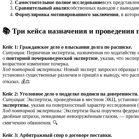
Самостоятельное полное исследование
всех представле
Сравнительный анализ
собственных выводов с выводам
Формулировка мотивированного заключения
, в кото
📚 Три кейса назначения и проведения
Кейс 1: Гражданское дело о взыскании долга по расписке.
Ситуация:
Первичная экспертиза, назначенная по ходатайству 
о
повторной почерковедческой экспертизе
, указав, что эксп
возрастное изменение почерка.
Ход повторной экспертизы:
Новый эксперт запросил образцы по
установил существенные различия и пришёл к выводу, что расп
отказал. 💰⚖️
Кейс 2: Уголовное дело о подделке подписи на доверенности.
Ситуация:
Экспертиза, проведённая в местном ЭКЦ, установил
экспертизы
, указав на поверхностный характер исследования
Ход повторной экспертизы:
Экспертиза была поручена федерал
двойные штрихи, невидимые невооружённым глазом, — призна
смягчению обвинения. 🔍
Кейс 3: Арбитражный спор о договоре поставки.