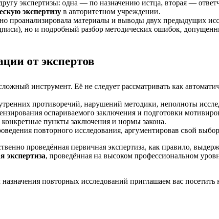
ругу экспертизы: одна — по назначению истца, вторая — ответч
ескую экспертизу
в авторитетном учреждении.
ьно проанализировала материалы и выводы двух предыдущих исс
подписи), но и подробный разбор методических ошибок, допущен
ации от экспертов
ложный инструмент. Её не следует рассматривать как автомати
утренних противоречий, нарушений методики, неполноты иссле
цензирования оспариваемого заключения и подготовки мотивиро
а конкретные пункты заключения и нормы закона.
оведения повторного исследования, аргументировав свой выбор
твенно проведённая первичная экспертиза, как правило, выдерж
я экспертиза
, проведённая на высоком профессиональном уров
 назначения повторных исследований приглашаем вас посетить 