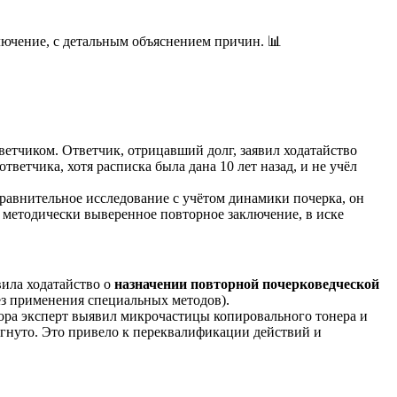
ключение, с детальным объяснением причин. 📊
ветчиком. Ответчик, отрицавший долг, заявил ходатайство
тветчика, хотя расписка была дана 10 лет назад, и не учёл
сравнительное исследование с учётом динамики почерка, он
и методически выверенное повторное заключение, в иске
ила ходатайство о
назначении повторной почерковедческой
ез применения специальных методов).
ора эксперт выявил микрочастицы копировального тонера и
гнуто. Это привело к переквалификации действий и