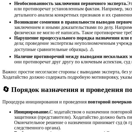
Необоснованность заключения первичного эксперта.
Эт
или противоречат установленным фактам. Например, эксп
детального анализа конкретных признаков и их сравнени
Возникшие сомнения в правильности выводов первич
заключением и иными доказательствами по делу. Например
физически не могло её написать. Такое противоречие тре
Нарушение процессуального порядка назначения или 
дела; проведение экспертизы неуполномоченным учрежде
доступные сравнительные образцы). ⚠️
Наличие противоречий между выводами нескольких эк
они противоречат друг другу по ключевым аспектам, суд
Важно: простое несогласие стороны с выводами эксперта, без 
Ходатайство должно содержать подробную мотивировку, указы
🔄 Порядок назначения и проведения п
Процедура инициирования и проведения
повторной почерков
Инициирование.
С ходатайством о назначении повторной
защитники (представители). Ходатайство должно быть п
Окончательное решение о назначении принимает суд (в гр
следственного органа).