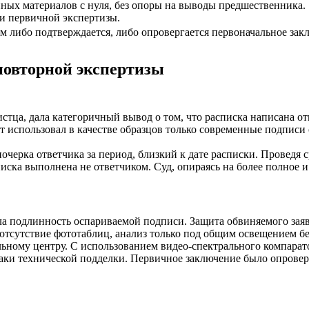
нных материалов с нуля, без опоры на выводы предшественника.
и первичной экспертизы.
ром либо подтверждается, либо опровергается первоначальное за
 повторной экспертизы
истца, дала категоричный вывод о том, что расписка написана от
ерт использовал в качестве образцов только современные подписи о
черка ответчика за период, близкий к дате расписки. Проведя 
иска выполнена не ответчиком. Суд, опираясь на более полное 
а подлинность оспариваемой подписи. Защита обвиняемого заяв
 (отсутствие фототаблиц, анализ только под общим освещением б
ьному центру. С использованием видео-спектрального компарат
ки технической подделки. Первичное заключение было опровер