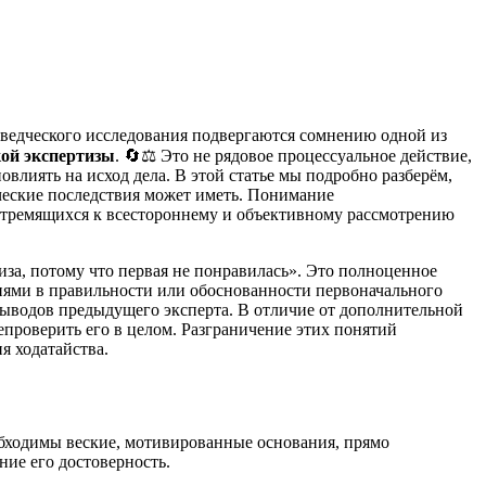
оведческого исследования подвергаются сомнению одной из
кой экспертизы
. 🔄⚖️ Это не рядовое процессуальное действие,
влиять на исход дела. В этой статье мы подробно разберём,
ические последствия может иметь. Понимание
 стремящихся к всестороннему и объективному рассмотрению
иза, потому что первая не понравилась». Это полноценное
ниями в правильности или обоснованности первоначального
 выводов предыдущего эксперта. В отличие от дополнительной
проверить его в целом. Разграничение этих понятий
я ходатайства.
бходимы веские, мотивированные основания, прямо
ние его достоверность.