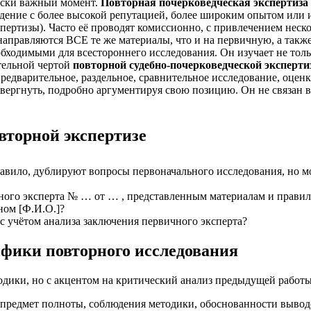
ески важный момент.
Повторная почерковедческая экспертиза
ждение с более высокой репутацией, более широким опытом или 
пертизы). Часто её проводят комиссионно, с привлечением неск
аправляются ВСЕ те же материалы, что и на первичную, а такж
обходимыми для всестороннего исследования. Он изучает не толь
тельной чертой
повторной судебно-почерковедческой эксперт
редварительное, раздельное, сравнительное исследование, оценк
овергнуть, подробно аргументируя свою позицию. Он не связан
вторной экспертизе
правило, дублируют вопросы первоначального исследования, но 
ного эксперта № … от … , представленным материалам и правил
ном [Ф.И.О.]?
 учётом анализа заключения первичного эксперта?
ифики повторного исследования
одики, но с акцентом на критический анализ предыдущей работы
 предмет полноты, соблюдения методики, обоснованности вывод