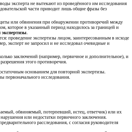
ыводы эксперта не вытекают из проведённого им исследования
едовательской части приводит лишь общие фразы без
защиты или обвинения при обнаружении противоречий между
ом, которое в указанный период находилось за границей и
й экспертизы
.
ся: проведение экспертизы лицом, заинтересованным в исходе
р, эксперт не запросил и не исследовал очевидные и
сколько заключений (например, первичное и дополнительное), и
 разрешения этого противоречия.
 достаточным основанием для повторной экспертизы.
ы первоначального исследования.
ваемый, обвиняемый, потерпевший, истец, ответчик) или их
 нарушения или недостатки первичного заключения.
предварительного расследования, с согласия руководителя