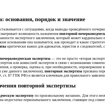
: основания, порядок и значение
 сталкивается с ситуациями, когда выводы проведённого почерк
усматривает возможность назначения
повторной почерковедчес
анности экспертного заключения, который может кардинально по
аким основаниям она назначается, как проходит и какие стратег
тизы
критически важно для адвокатов, юристов и следователей,
почерковедческая экспертиза
— это не просто «вторая эксперт
кспертом или комиссией экспертов в связи с возникшими сомне
нения, а проверка, оценка и, при необходимости, опровержение
я уже данного заключения),
повторная экспертиза
призвана пере
, ст. 87 ГПК РФ) и является ключевым для правильного заявлени
ачения повторной экспертизы
дческую экспертизу
по произвольному желанию. Для этого нео
на недостатки первоначального заключения, ставящие под сомне