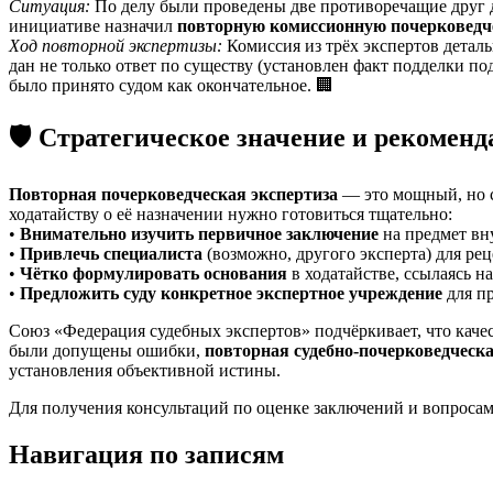
Ситуация:
По делу были проведены две противоречащие друг д
инициативе назначил
повторную комиссионную почерковедч
Ход повторной экспертизы:
Комиссия из трёх экспертов детал
дан не только ответ по существу (установлен факт подделки 
было принято судом как окончательное. 🏢
🛡️ Стратегическое значение и рекоменд
Повторная почерковедческая экспертиза
— это мощный, но с
ходатайству о её назначении нужно готовиться тщательно:
•
Внимательно изучить первичное заключение
на предмет вн
•
Привлечь специалиста
(возможно, другого эксперта) для ре
•
Чётко формулировать основания
в ходатайстве, ссылаясь н
•
Предложить суду конкретное экспертное учреждение
для пр
Союз «Федерация судебных экспертов» подчёркивает, что качес
были допущены ошибки,
повторная судебно-почерковедческа
установления объективной истины.
Для получения консультаций по оценке заключений и вопросам
Навигация по записям