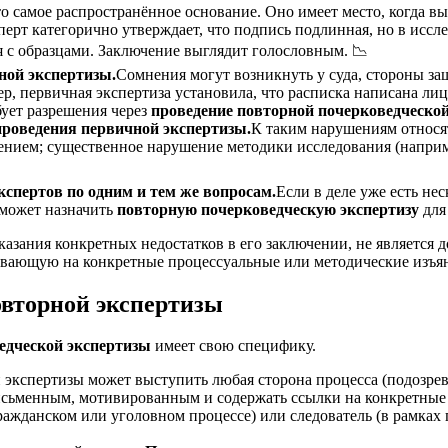
о самое распространённое основание. Оно имеет место, когда в
ерт категорично утверждает, что подпись подлинная, но в иссл
я с образцами. Заключение выглядит голословным. 📉
ной экспертизы.
Сомнения могут возникнуть у суда, стороны 
, первичная экспертиза установила, что расписка написана лиц
бует разрешения через
проведение повторной почерковедческо
проведения первичной экспертизы.
К таким нарушениям относят
нием; существенное нарушение методики исследования (наприме
спертов по одним и тем же вопросам.
Если в деле уже есть не
 может назначить
повторную почерковедческую экспертизу
для
указания конкретных недостатков в его заключении, не является
вающую на конкретные процессуальные или методические изъян
овторной экспертизы
едческой экспертизы
имеет свою специфику.
 экспертизы может выступить любая сторона процесса (подозре
исьменным, мотивированным и содержать ссылки на конкретные
ажданском или уголовном процессе) или следователь (в рамках 