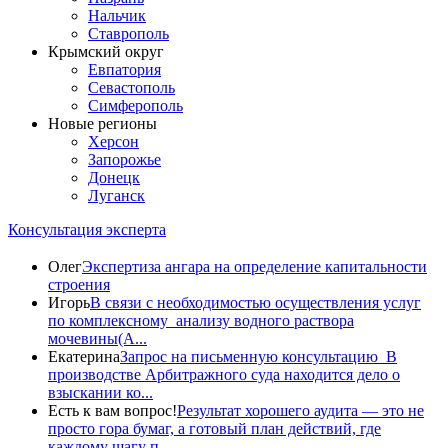
Нальчик
Ставрополь
Крымский округ
Евпатория
Севастополь
Симферополь
Новые регионы
Херсон
Запорожье
Донецк
Луганск
Консультация эксперта
Олег
Экспертиза ангара на определение капитальности
строения
Игорь
В связи с необходимостью осуществления услуг
по комплексному анализу водного раствора
мочевины(A...
Екатерина
Запрос на письменную консультацию В
производстве Арбитражного суда находится дело о
взыскании ко...
Есть к вам вопрос!
Результат хорошего аудита — это не
просто гора бумаг, а готовый план действий, где
каждому шагу п...