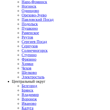
Наро-Фоминск
Ногинск
Одинцово
Орехово-Зуево
Павловский Посад
Подольск
Пушкино
Раменское
Реутов
Сергиев Посад
Серпухов
Солнечногорск
Ступино
Фрязино
Химки
Чехов
Щелково
Электросталь
Центральный округ
Белгород
Брянск
Владимир
Воронеж
Иваново
Калуга