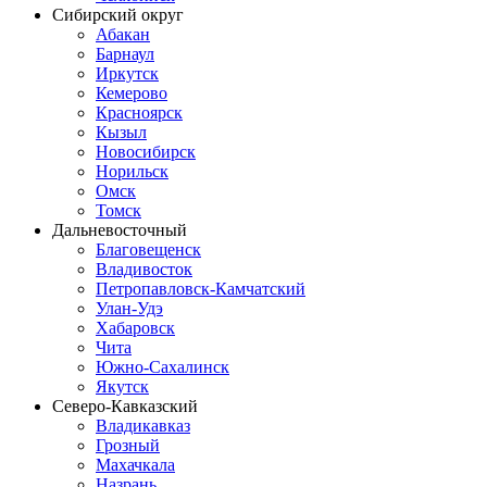
Сибирский округ
Абакан
Барнаул
Иркутск
Кемерово
Красноярск
Кызыл
Новосибирск
Норильск
Омск
Томск
Дальневосточный
Благовещенск
Владивосток
Петропавловск-Камчатский
Улан-Удэ
Хабаровск
Чита
Южно-Сахалинск
Якутск
Северо-Кавказский
Владикавказ
Грозный
Махачкала
Назрань