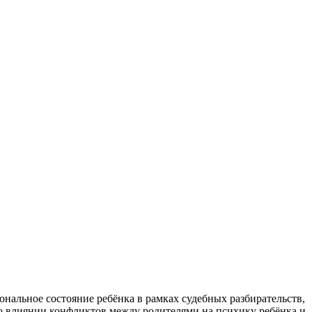
ональное состояние ребёнка в рамках судебных разбирательств,
о влиянии конфликтов между родителями на психику ребёнка и