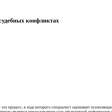
 судебных конфликтах
это процесс, в ходе которого специалист оценивает психоэмоци
ертизы является предоставление суду объективной информации 