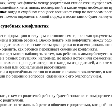
учаях, когда конфликты между родителями становятся неуправля
 дальнейших негативных последствий и какие меры необходимо п
ёнка
: когда в судебном процессе возникает спор по вопросам во
т помочь определить, какой подход к воспитанию будет наилучш
 судебных конфликтах
ает информацию о текущем состоянии семьи, включая документы,
ечены в жизнь ребенка. Важно понять, как конфликты между род
оводит психологические тесты для оценки психоэмоционального 
о оценить, как ребенок переживает семейные конфликты.
 эксперт может наблюдать за тем, как ребенок взаимодействует с
е в разных ситуациях, например, во время встреч или совместн
и
: психолог проводит интервью с каждым из родителей, а также
нниками или социальными работниками.
ии и проведённых тестов психолог составляет заключение, в ко
ции по решению вопросов, связанных с его благополучием.
вать, с кем из родителей ребенку будет безопаснее и комфортнее
с родителями.
дложить оптимальный режим общения с родителями, который пом