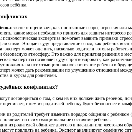
есов ребёнка.
конфликтах
бенка
: эксперт оценивает, как постоянные ссоры, агрессия или
понять, какие меры необходимо принять для защиты интересов ре
а
: психологическая экспертиза помогает выявить признаки стре
иктами. Это дает суду представление о том, как ребенок воспр
а
: эксперт может оценить, насколько родители готовы работать
 и безопасную атмосферу. Это важно для принятия решения о мес
ческая экспертиза позволяет суду спрогнозировать, как различн
ут повлиять на психоэмоциональное состояние ребенка в будуще
ксперт может дать рекомендации по улучшению отношений между
тва и курсы для родителей.
 судебных конфликтах?
 могут договориться о том, с кем из них должен жить ребенок, п
т оценивает, с кем из родителей ребенку будет безопаснее и ком
 один из родителей требует изменить порядок общения с ребенком
то повлияет на психоэмоциональное состояние ребенка.
один из родителей обвиняет другого в насилии или жестоком обр
и могут повлиять на ребенка. Эксперт анализирует семейную си