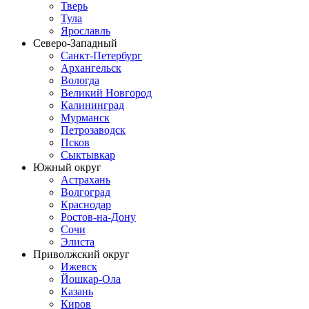
Тверь
Тула
Ярославль
Северо-Западный
Санкт-Петербург
Архангельск
Вологда
Великий Новгород
Калининград
Мурманск
Петрозаводск
Псков
Сыктывкар
Южный округ
Астрахань
Волгоград
Краснодар
Ростов-на-Дону
Сочи
Элиста
Приволжский округ
Ижевск
Йошкар-Ола
Казань
Киров