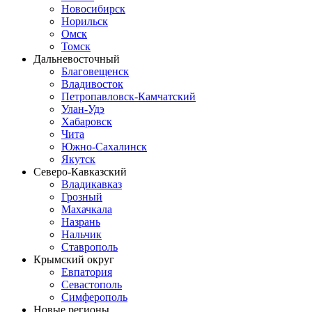
Новосибирск
Норильск
Омск
Томск
Дальневосточный
Благовещенск
Владивосток
Петропавловск-Камчатский
Улан-Удэ
Хабаровск
Чита
Южно-Сахалинск
Якутск
Северо-Кавказский
Владикавказ
Грозный
Махачкала
Назрань
Нальчик
Ставрополь
Крымский округ
Евпатория
Севастополь
Симферополь
Новые регионы