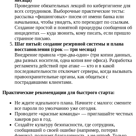
месяца)
Проведение обязательных лекций по кибергигиене для
всех сотрудников. Выборочные практические тесты:
рассылка «фишинговых» писем от имени банка или
начальника, чтобы увидеть, кто переходит по ссылкам.
Создание простой и понятной процедуры сообщения об
инцидентах — куда звонить, кому писать, если пришло
странное письмо.
Шаг пятый: создание резервной системы и плана
восстановления (срок — три месяца)
Внедрение правила «три-два-один» (три копии данных,
два разных носителя, одна копия вне офиса). Разработка
регламента действий при атаке — кто и в какой
последовательности отключает серверы, когда вызывать
правоохранительные органы, как общаться с
пострадавшими клиентами.
Практические рекомендации для быстрого старта:
Не ждите идеального плана. Начните с малого: смените
все пароли по умолчанию уже сегодня.
Проводите «красные команды» — приглашайте честных
хакеров раз в год.
Создайте культуру безопасности, где сотрудник,
сообщивший о своей ошибке (например, потерял
флешку), получает благодарность, а не штраф. Только