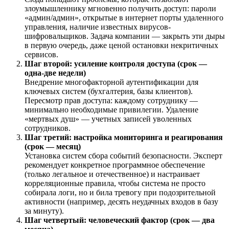
злоумышленнику мгновенно получить доступ: пароли
«админ/админ», открытые в интернет порты удаленного
управления, наличие известных вирусов-
шифровальщиков. Задача компании — закрыть эти дыры
в первую очередь, даже ценой остановки некритичных
сервисов.
Шаг второй: усиление контроля доступа (срок —
одна-две недели)
Внедрение многофакторной аутентификации для
ключевых систем (бухгалтерия, базы клиентов).
Пересмотр прав доступа: каждому сотруднику —
минимально необходимые привилегии. Удаление
«мертвых душ» — учетных записей уволенных
сотрудников.
Шаг третий: настройка мониторинга и реагирования
(срок — месяц)
Установка систем сбора событий безопасности. Эксперт
рекомендует конкретное программное обеспечение
(только легальное и отечественное) и настраивает
корреляционные правила, чтобы система не просто
собирала логи, но и била тревогу при подозрительной
активности (например, десять неудачных входов в базу
за минуту).
Шаг четвертый: человеческий фактор (срок — два