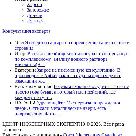
Херсон
Запорожье
Донецк
Луганск
Консультация эксперта
Олег
Экспертиза ангара на определение капитальности
строения
Игорь
В связи с необходимостью осуществления услуг
по комплексному анализу водного раствора
мочевины(A...
Екатерина
Запрос на письменную консультацию В
производстве Арбитражного суда находится дело о
взыскании ко...
Есть к вам вопрос!
Результат хорошего аудита — это не
просто гора бумаг, а готовый план действий, где
каждому шагу п...
НАТАЛЬЯ
Здравствуйте. Экспертиза повреждения
двери. Отгибали металлические двери, есть
повреждения. Фото ...
ЦЕНТР ИНЖЕНЕРНЫХ ЭКСПЕРТИЗ © 2026. Все права
защищены
Вышестоящая организация -
Союз "Федерация Судебных