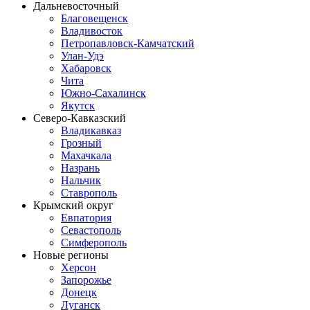
Дальневосточный
Благовещенск
Владивосток
Петропавловск-Камчатский
Улан-Удэ
Хабаровск
Чита
Южно-Сахалинск
Якутск
Северо-Кавказский
Владикавказ
Грозный
Махачкала
Назрань
Нальчик
Ставрополь
Крымский округ
Евпатория
Севастополь
Симферополь
Новые регионы
Херсон
Запорожье
Донецк
Луганск