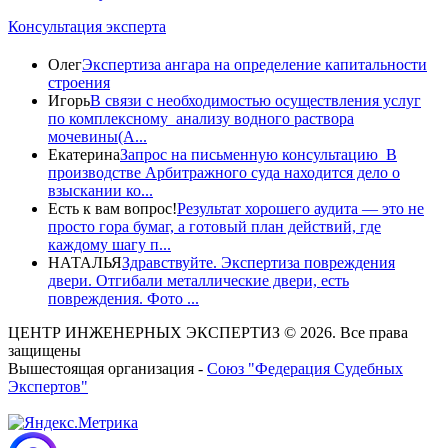
Консультация эксперта
Олег
Экспертиза ангара на определение капитальности
строения
Игорь
В связи с необходимостью осуществления услуг
по комплексному анализу водного раствора
мочевины(A...
Екатерина
Запрос на письменную консультацию В
производстве Арбитражного суда находится дело о
взыскании ко...
Есть к вам вопрос!
Результат хорошего аудита — это не
просто гора бумаг, а готовый план действий, где
каждому шагу п...
НАТАЛЬЯ
Здравствуйте. Экспертиза повреждения
двери. Отгибали металлические двери, есть
повреждения. Фото ...
ЦЕНТР ИНЖЕНЕРНЫХ ЭКСПЕРТИЗ © 2026. Все права
защищены
Вышестоящая организация -
Союз "Федерация Судебных
Экспертов"