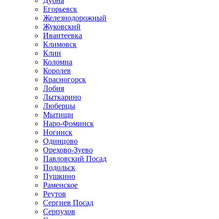
Дубна
Егорьевск
Железнодорожный
Жуковский
Ивантеевка
Климовск
Клин
Коломна
Королев
Красногорск
Лобня
Лыткарино
Люберцы
Мытищи
Наро-Фоминск
Ногинск
Одинцово
Орехово-Зуево
Павловский Посад
Подольск
Пушкино
Раменское
Реутов
Сергиев Посад
Серпухов